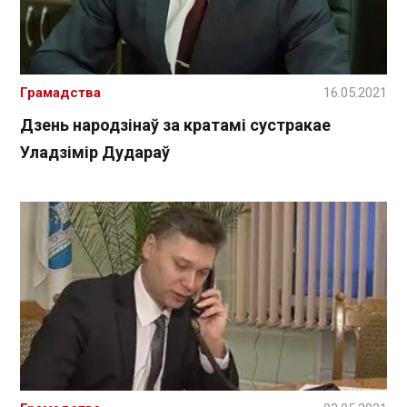
Грамадства
16.05.2021
Дзень народзінаў за кратамі сустракае
Уладзімір Дудараў