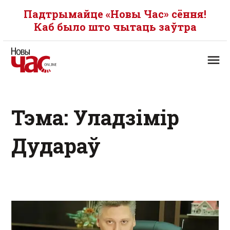
Падтрымайце «Новы Час» сёння!
Каб было што чытаць заўтра
Тэма: Уладзімір
Дудараў