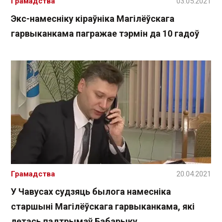
Грамадства
03.05.2021
Экс-намесніку кіраўніка Магілёўскага
гарвыканкама пагражае тэрмін да 10 гадоў
Грамадства
20.04.2021
У Чавусах судзяць былога намесніка
старшыні Магілёўскага гарвыканкама , які
летась падтрымаў Бабарыку