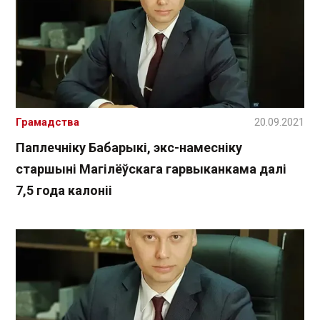
Грамадства
20.09.2021
Паплечніку Бабарыкі, экс-намесніку
старшыні Магілёўскага гарвыканкама далі
7,5 года калоніі