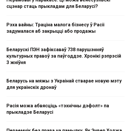
сцэнар стаць прыкладам для Беларусі?
Рэха вайны: Траціна малога бізнесу ў Расіі
задумалася аб закрыцці або продажы
Беларускі ПЭН зафіксаваў 738 парушэнняў
культурных правоў за паўгоддзе. Хронікі рэпрэсій
3 жніўня
Беларусь на мяжы з Украінай стварае новую мэту
для украінскіх дронаў
Расія можа абвясціць «тэхнічны дэфолт» па
прыкладзе Беларусі
Пераемнік без права на памылку. Як Энвер Ходжа