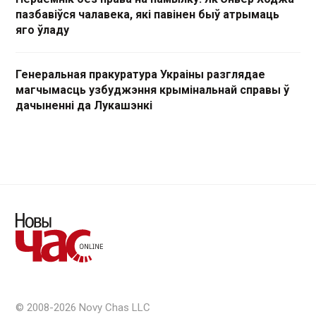
пазбавіўся чалавека, які павінен быў атрымаць
яго ўладу
Генеральная пракуратура Украіны разглядае
магчымасць узбуджэння крымінальнай справы ў
дачыненні да Лукашэнкі
© 2008-2026 Novy Chas LLC