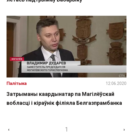
Палітыка
12.06.2020
Затрыманы каардынатар па Магілёўскай
вобласці і кіраўнік філіяла Белгазпрамбанка
1
‹
›