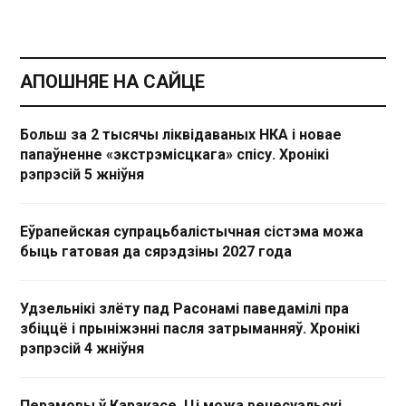
АПОШНЯЕ НА САЙЦЕ
Больш за 2 тысячы ліквідаваных НКА і новае
папаўненне «экстрэмісцкага» спісу. Хронікі
рэпрэсій 5 жніўня
Еўрапейская супрацьбалістычная сістэма можа
быць гатовая да сярэдзіны 2027 года
Удзельнікі злёту пад Расонамі паведамілі пра
збіццё і прыніжэнні пасля затрыманняў. Хронікі
рэпрэсій 4 жніўня
Перамовы ў Каракасе. Ці можа венесуэльскі