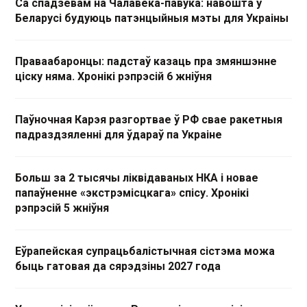
Са спадзевам на Чалавека-павука: навошта ў
Беларусі будуюць патэнцыйныя мэты для Украіны
Праваабаронцы: падстаў казаць пра змяншэнне
ціску няма. Хронікі рэпрэсій 6 жніўня
Паўночная Карэя разгортвае ў РФ свае ракетныя
падраздзяленні для ўдараў па Украіне
Больш за 2 тысячы ліквідаваных НКА і новае
папаўненне «экстрэмісцкага» спісу. Хронікі
рэпрэсій 5 жніўня
Еўрапейская супрацьбалістычная сістэма можа
быць гатовая да сярэдзіны 2027 года