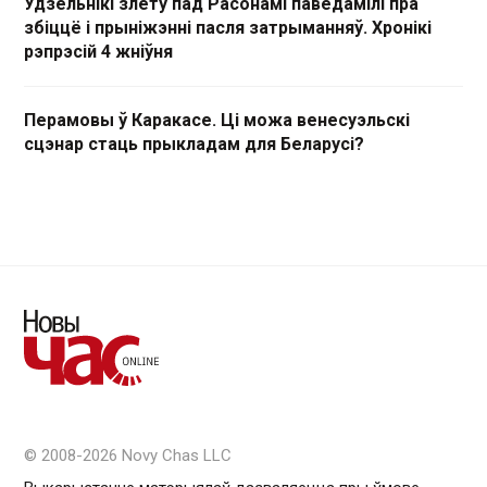
Удзельнікі злёту пад Расонамі паведамілі пра
збіццё і прыніжэнні пасля затрыманняў. Хронікі
рэпрэсій 4 жніўня
Перамовы ў Каракасе. Ці можа венесуэльскі
сцэнар стаць прыкладам для Беларусі?
© 2008-2026 Novy Chas LLC