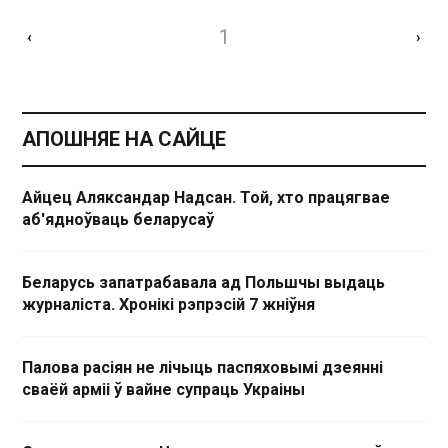
1
‹
›
АПОШНЯЕ НА САЙЦЕ
Айцец Аляксандар Надсан. Той, хто працягвае
аб'ядноўваць беларусаў
Беларусь запатрабавала ад Польшчы выдаць
журналіста. Хронікі рэпрэсій 7 жніўня
Палова расіян не лічыць паспяховымі дзеянні
сваёй арміі ў вайне супраць Украіны