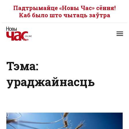
Падтрымайце «Новы Час» сёння!
Каб было што чытаць заўтра
Тэма:
ураджайнасць