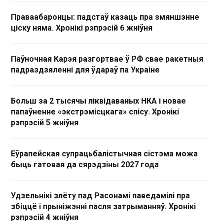
Праваабаронцы: падстаў казаць пра змяншэнне
ціску няма. Хронікі рэпрэсій 6 жніўня
Паўночная Карэя разгортвае ў РФ свае ракетныя
падраздзяленні для ўдараў па Украіне
Больш за 2 тысячы ліквідаваных НКА і новае
папаўненне «экстрэмісцкага» спісу. Хронікі
рэпрэсій 5 жніўня
Еўрапейская супрацьбалістычная сістэма можа
быць гатовая да сярэдзіны 2027 года
Удзельнікі злёту пад Расонамі паведамілі пра
збіццё і прыніжэнні пасля затрыманняў. Хронікі
рэпрэсій 4 жніўня