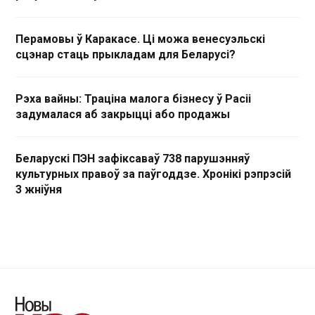
Перамовы ў Каракасе. Ці можа венесуэльскі
сцэнар стаць прыкладам для Беларусі?
Рэха вайны: Траціна малога бізнесу ў Расіі
задумалася аб закрыцці або продажы
Беларускі ПЭН зафіксаваў 738 парушэнняў
культурных правоў за паўгоддзе. Хронікі рэпрэсій
3 жніўня