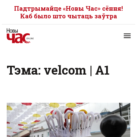
Падтрымайце «Новы Час» сёння!
Каб было што чытаць заўтра
Тэма: velcom | A1