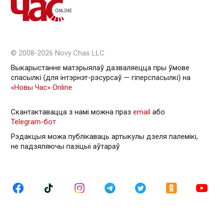
© 2008-2026 Novy Chas LLC
Выкарыстанне матэрыялаў дазваляецца пры ўмове
спасылкі (для інтэрнэт-рэсурсаў — гiперспасылкi) на
«Новы Час» Online
Скантактавацца з намі можна праз
email
або
Telegram-бот
Рэдакцыя можа публікаваць артыкулы дзеля палемікі,
не падзяляючы пазіцыі аўтараў