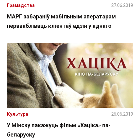
Грамадства
27.06.2019
МАРГ забараніў мабільным аператарам
перавабліваць кліентаў адзін у аднаго
Культура
26.06.2019
У Мінску пакажуць фільм «Хаціка» па-
беларуску