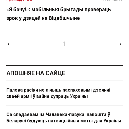
«Я бачу!»: мабільныя брыгады правераць
зрок у дзяцей на Віцебшчыне
1
‹
›
АПОШНЯЕ НА САЙЦЕ
Палова расіян не лічыць паспяховымі дзеянні
сваёй арміі ў вайне супраць Украіны
Са спадзевам на Чалавека-павука: навошта ў
Беларусі будуюць патэнцыйныя мэты для Украіны