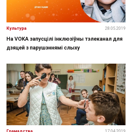
Культура
28.05.2019
На VOKA запусцілі інклюзіўны тэлеканал для
дзяцей з парушэннямі слыху
Грамадства
17.04.2019