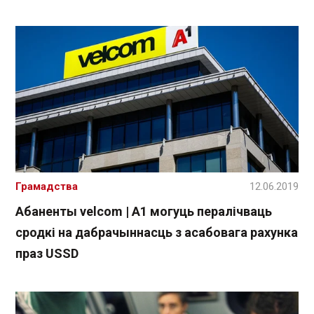
Грамадства
12.06.2019
Абаненты velcom | A1 могуць пералічваць
сродкі на дабрачыннасць з асабовага рахунка
праз USSD