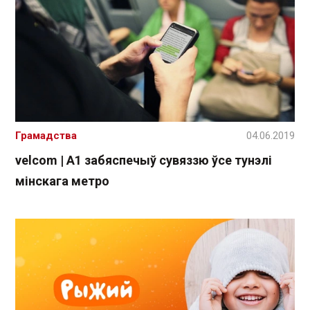
Грамадства
04.06.2019
velcom | A1 забяспечыў сувяззю ўсе тунэлі
мінскага метро