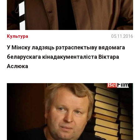
Культура
05.11.2016
У Мінску ладзяць рэтраспектыву вядомага
беларускага кінадакументаліста Віктара
Аслюка