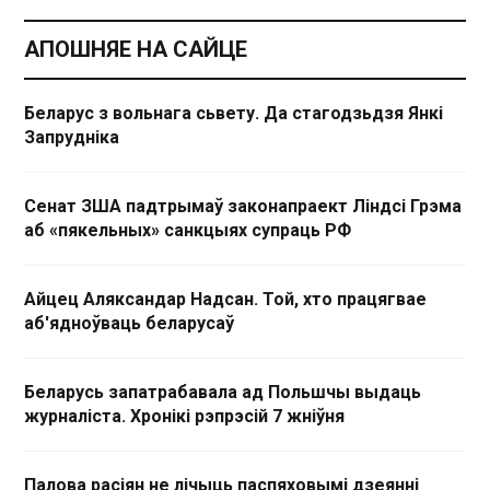
АПОШНЯЕ НА САЙЦЕ
Беларус з вольнага сьвету. Да стагодзьдзя Янкі
Запрудніка
Сенат ЗША падтрымаў законапраект Ліндсі Грэма
аб «пякельных» санкцыях супраць РФ
Айцец Аляксандар Надсан. Той, хто працягвае
аб'ядноўваць беларусаў
Беларусь запатрабавала ад Польшчы выдаць
журналіста. Хронікі рэпрэсій 7 жніўня
Палова расіян не лічыць паспяховымі дзеянні