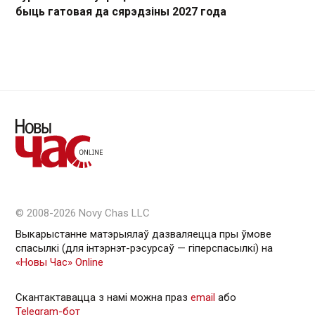
быць гатовая да сярэдзіны 2027 года
© 2008-2026 Novy Chas LLC
Выкарыстанне матэрыялаў дазваляецца пры ўмове
спасылкі (для інтэрнэт-рэсурсаў — гiперспасылкi) на
«Новы Час» Online
Скантактавацца з намі можна праз
email
або
Telegram-бот