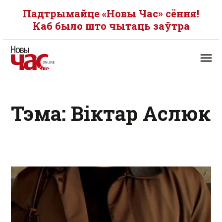
Падтрымайце «Новы Час» сёння!
Каб было што чытаць заўтра
Тэма: Віктар Аслюк