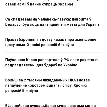
сваёй арміі ў вайне супраць Украіны
Са спадзевам на Чалавека-павука: навошта ў
Беларусі будуюць патэнцыйныя мэты для Украіны
Праваабаронцы: падстаў казаць пра змяншэнне
ціску няма. Хронікі рэпрэсій 6 жніўня
Паўночная Карэя разгортвае ў РФ свае ракетныя
падраздзяленні для ўдараў па Украіне
Больш за 2 тысячы ліквідаваных НКА і новае
папаўненне «экстрэмісцкага» спісу. Хронікі
рэпрэсій 5 жніўня
Еўрапейская супрацьбалістычная сістэма можа