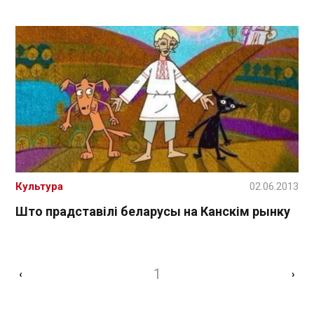
Культура
02.06.2013
Што прадставілі беларусы на Канскім рынку
1
‹
›