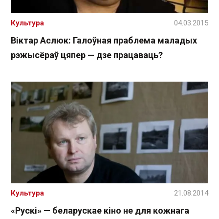
Культура
04.03.2015
Віктар Аслюк: Галоўная праблема маладых
рэжысёраў цяпер — дзе працаваць?
Культура
21.08.2014
«Рускі» — беларускае кіно не для кожнага