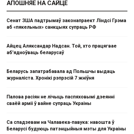
АПОШНЯЕ НА САЙЦЕ
Сенат ЗША падтрымаў законапраект Ліндсі Грэма
аб «пякельных» санкцыях супраць РФ
Айцец Аляксандар Надсан. Той, хто працягвае
аб'ядноўваць беларусаў
Беларусь запатрабавала ад Польшчы выдаць
журналіста. Хронікі рэпрэсій 7 жніўня
Палова расіян не лічыць паспяховымі дзеянні
сваёй арміі ў вайне супраць Украіны
Са спадзевам на Чалавека-павука: навошта ў
Беларусі будуюць патэнцыйныя мэты для Украіны