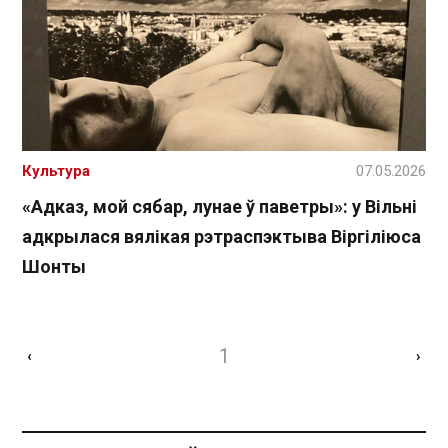
Культура
07.05.2026
«Адказ, мой сябар, лунае ў паветры»: у Вільні
адкрылася вялікая рэтраспэктыва Віргіліюса
Шонты
1
‹
›