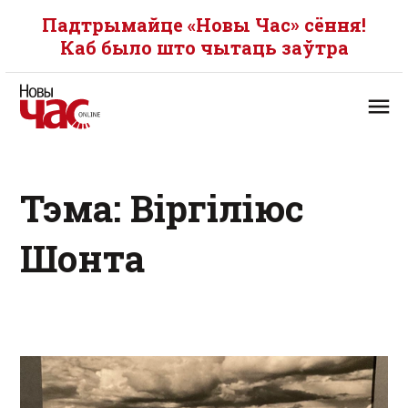
Падтрымайце «Новы Час» сёння!
Каб было што чытаць заўтра
Тэма: Віргіліюс
Шонта