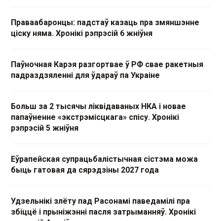
Праваабаронцы: падстаў казаць пра змяншэнне
ціску няма. Хронікі рэпрэсій 6 жніўня
Паўночная Карэя разгортвае ў РФ свае ракетныя
падраздзяленні для ўдараў па Украіне
Больш за 2 тысячы ліквідаваных НКА і новае
папаўненне «экстрэмісцкага» спісу. Хронікі
рэпрэсій 5 жніўня
Еўрапейская супрацьбалістычная сістэма можа
быць гатовая да сярэдзіны 2027 года
Удзельнікі злёту пад Расонамі паведамілі пра
збіццё і прыніжэнні пасля затрыманняў. Хронікі