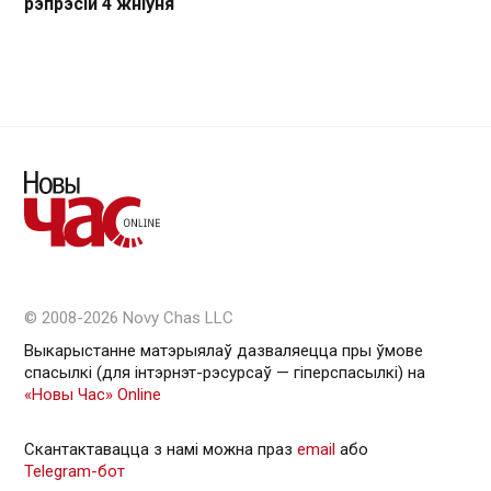
рэпрэсій 4 жніўня
© 2008-2026 Novy Chas LLC
Выкарыстанне матэрыялаў дазваляецца пры ўмове
спасылкі (для інтэрнэт-рэсурсаў — гiперспасылкi) на
«Новы Час» Online
Скантактавацца з намі можна праз
email
або
Telegram-бот