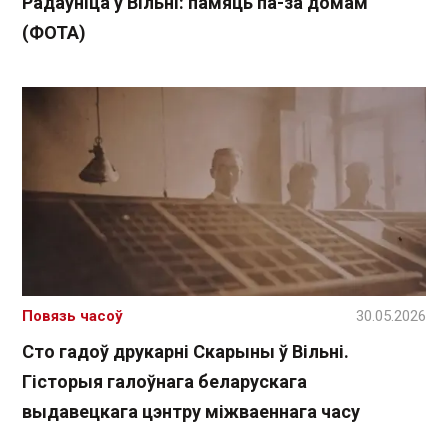
Радаўніца ў Вільні: памяць па-за домам
(ФОТА)
Повязь часоў
30.05.2026
Сто гадоў друкарні Скарыны ў Вільні.
Гісторыя галоўнага беларускага
выдавецкага цэнтру міжваеннага часу