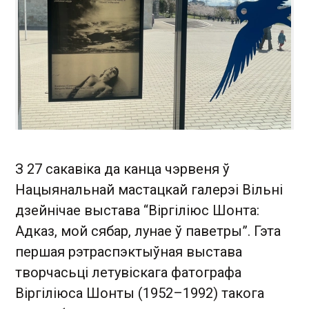
З 27 сакавіка да канца чэрвеня ў
Нацыянальнай мастацкай галерэі Вільні
дзейнічае выстава “Віргіліюс Шонта:
Адказ, мой сябар, лунае ў паветры”. Гэта
першая рэтраспэктыўная выстава
творчасьці летувіскага фатографа
Віргіліюса Шонты (1952–1992) такога