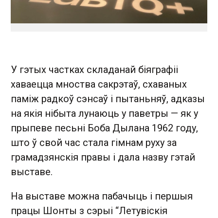
У гэтых частках складанай біяграфіі
хаваецца мноства сакрэтаў, схаваных
паміж радкоў сэнсаў і пытаньняў, адказы
на якія нібыта лунаюць у паветры — як у
прыпеве песьні Боба Дылана 1962 году,
што ў свой час стала гімнам руху за
грамадзянскія правы і дала назву гэтай
выставе.
На выставе можна пабачыць і першыя
працы Шонты з сэрыі “Летувіскія