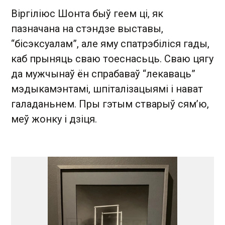
Віргіліюс Шонта быў геем ці, як
пазначана на стэндзе выставы,
“бісэксуалам”, але яму спатрэбіліся гады,
каб прыняць сваю тоеснасьць. Сваю цягу
да мужчынаў ён спрабаваў “лекаваць”
мэдыкамэнтамі, шпіталізацыямі і нават
галаданьнем. Пры гэтым стварыў сям’ю,
меў жонку і дзіця.