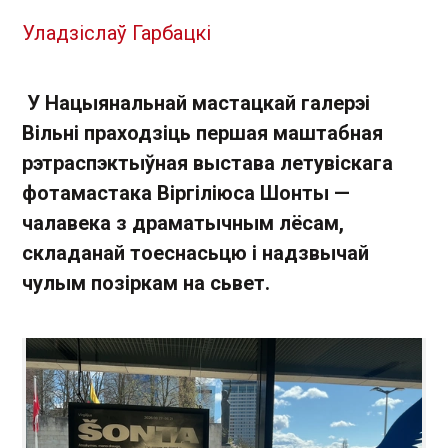
Уладзіслаў Гарбацкі
У Нацыянальнай мастацкай галерэі
Вільні праходзіць першая маштабная
рэтраспэктыўная выстава летувіскага
фотамастака Віргіліюса Шонты —
чалавека з драматычным лёсам,
складанай тоеснасьцю і надзвычай
чулым позіркам на сьвет.