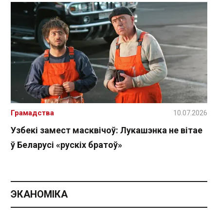
Грамадства
10.07.2026
Узбекі замест масквічоў: Лукашэнка не вітае
ў Беларусі «рускіх братоў»
ЭКАНОМІКА