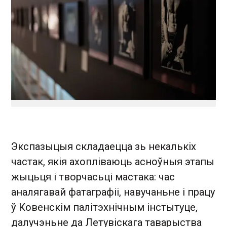
Экспазыцыя складаецца зь некалькіх
частак, якія ахопліваюць асноўныя этапы
жыцьця і творчасьці мастака: час
аналягавай фатаграфіі, навучаньне і працу
ў Ковенскім палітэхнічным інстытуце,
далучэньне да Летувіскага таварыства