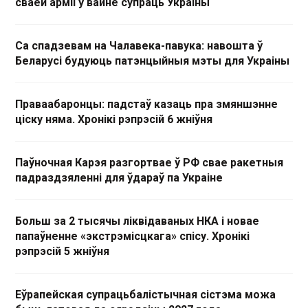
сваёй арміі ў вайне супраць Украіны
Са спадзевам на Чалавека-павука: навошта ў
Беларусі будуюць патэнцыйныя мэты для Украіны
Праваабаронцы: падстаў казаць пра змяншэнне
ціску няма. Хронікі рэпрэсій 6 жніўня
Паўночная Карэя разгортвае ў РФ свае ракетныя
падраздзяленні для ўдараў па Украіне
Больш за 2 тысячы ліквідаваных НКА і новае
папаўненне «экстрэмісцкага» спісу. Хронікі
рэпрэсій 5 жніўня
Еўрапейская супрацьбалістычная сістэма можа