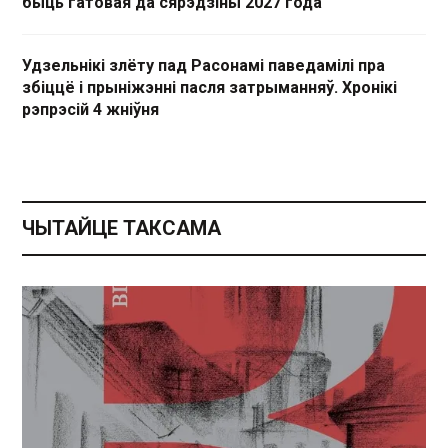
быць гатовая да сярэдзіны 2027 года
Удзельнікі злёту пад Расонамі паведамілі пра
збіццё і прыніжэнні пасля затрыманняў. Хронікі
рэпрэсій 4 жніўня
ЧЫТАЙЦЕ ТАКСАМА