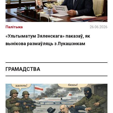
Палітыка
26.06.2026
«Ультыматум Зяленскага» паказаў, як
вынікова размаўляць з Лукашэнкам
ГРАМАДСТВА