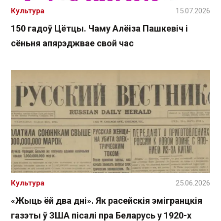
Культура
15.07.2026
150 гадоў Цётцы. Чаму Алёіза Пашкевіч і
сёньня апярэджвае свой час
Культура
25.06.2026
«Жыць ёй два дні». Як расейскія эмігранцкія
газэты ў ЗША пісалі пра Беларусь у 1920-х