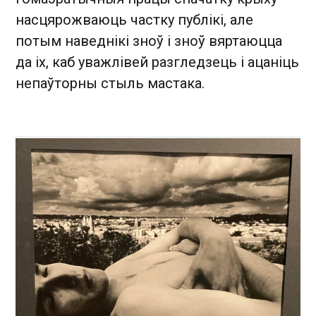
насцярожваюць частку публікі, але
потым наведнікі зноў і зноў вяртаюцца
да іх, каб уважлівей разгледзець і ацаніць
непаўторны стыль мастака.