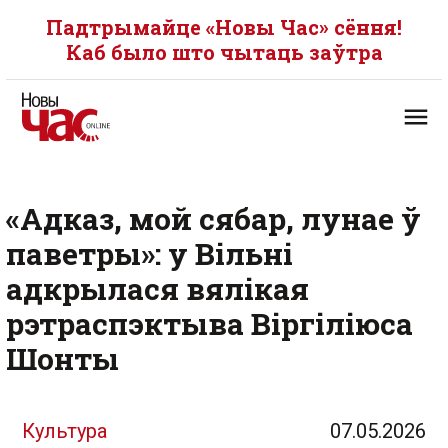
Падтрымайце «Новы Час» сёння!
Каб было што чытаць заўтра
«Адказ, мой сябар, лунае ў
паветры»: у Вільні
адкрылася вялікая
рэтраспэктыва Віргіліюса
Шонты
Культура
07.05.2026