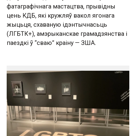
фатаграфічнага мастацтва, прывідны
цень КДБ, які кружляў вакол ягонага
жыцьця, схаваную ідэнтычнасьць
(ЛГБТК+), амэрыканскае грамадзянства і
паездкі ў “сваю” краіну — ЗША.