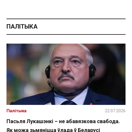
ПАЛІТЫКА
Палітыка
22.07.2026
Пасьля Лукашэнкі – не абавязкова свабода.
Як можа зьмяніцца ўлада ў Беларусі