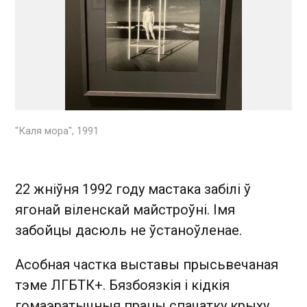
"Каля мора", 1991
22 жніўня 1992 году мастака забілі ў
ягонай віленскай майстроўні. Імя
забойцы дасюль не ўстаноўленае.
Асобная частка выставы прысьвечаная
тэме ЛГБТК+. Бязбоязкія і кідкія
гомаэратычныя працы спачатку крыху