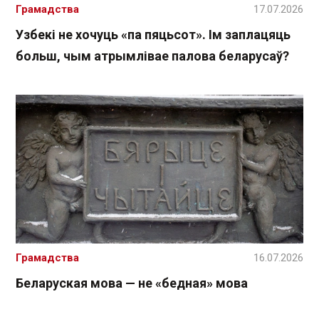
Грамадства
17.07.2026
Узбекі не хочуць «па пяцьсот». Ім заплацяць
больш, чым атрымлівае палова беларусаў?
Грамадства
16.07.2026
Беларуская мова — не «бедная» мова