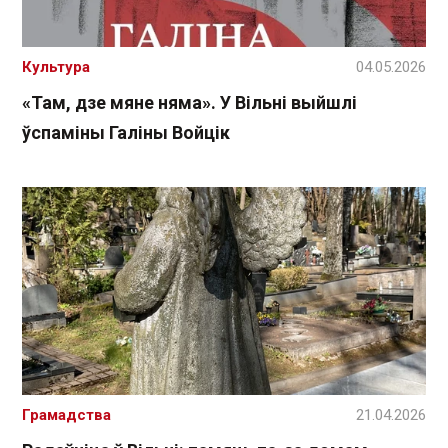
Культура
04.05.2026
«Там, дзе мяне няма». У Вільні выйшлі
ўспаміны Галіны Войцік
Грамадства
21.04.2026