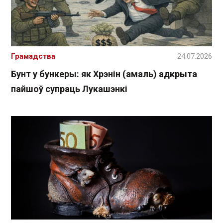
Грамадства
24.07.2026
Бунт у бункеры: як Хрэнін (амаль) адкрыта
пайшоў супраць Лукашэнкі