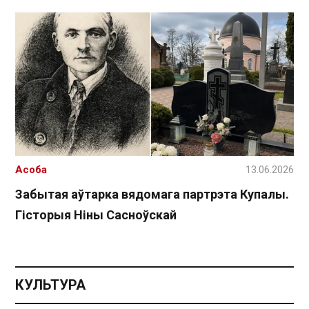
Асоба
13.06.2026
Забытая аўтарка вядомага партрэта Купалы.
Гісторыя Ніны Сасноўскай
КУЛЬТУРА