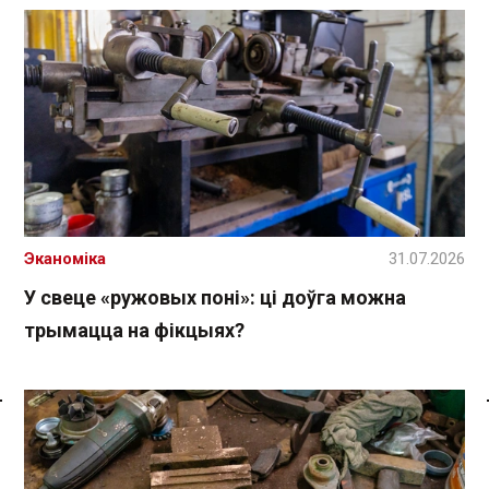
Эканоміка
31.07.2026
У свеце «ружовых поні»: ці доўга можна
трымацца на фікцыях?
Спасылка без VPN