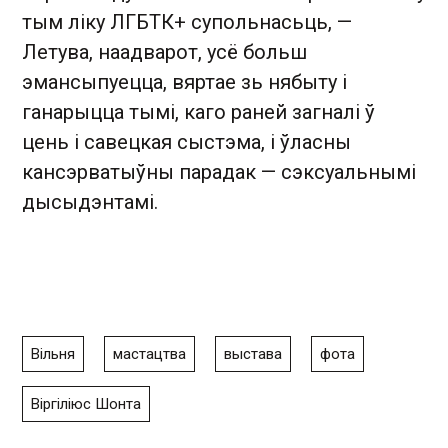
тым ліку ЛГБТК+ супольнасьць, —
Летува, наадварот, усё больш
эмансыпуецца, вяртае зь нябыту і
ганарыцца тымі, каго раней загналі ў
цень і савецкая сыстэма, і ўласны
кансэрватыўны парадак — сэксуальнымі
дысыдэнтамі.
Вільня
мастацтва
выстава
фота
Віргіліюс Шонта