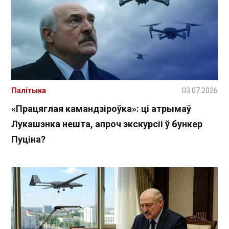
Палітыка
03.07.2026
«Працяглая камандзіроўка»: ці атрымаў
Лукашэнка нешта, апроч экскурсіі ў бункер
Пуціна?