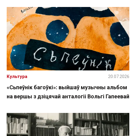
Культура
20.07.2026
«Сьпеўнік багоўкі»: выйшаў музычны альбом
на вершы з дзіцячай анталогіі Вольгі Гапеевай