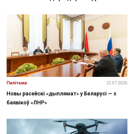
Палітыка
22.07.2026
Новы расейскі «дыплямат» у Беларусі — з
баявікоў «ЛНР»