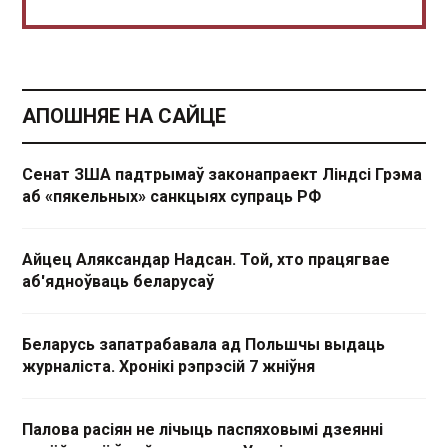
АПОШНЯЕ НА САЙЦЕ
Сенат ЗША падтрымаў законапраект Ліндсі Грэма
аб «пякельных» санкцыях супраць РФ
Айцец Аляксандар Надсан. Той, хто працягвае
аб'ядноўваць беларусаў
Беларусь запатрабавала ад Польшчы выдаць
журналіста. Хронікі рэпрэсій 7 жніўня
Палова расіян не лічыць паспяховымі дзеянні