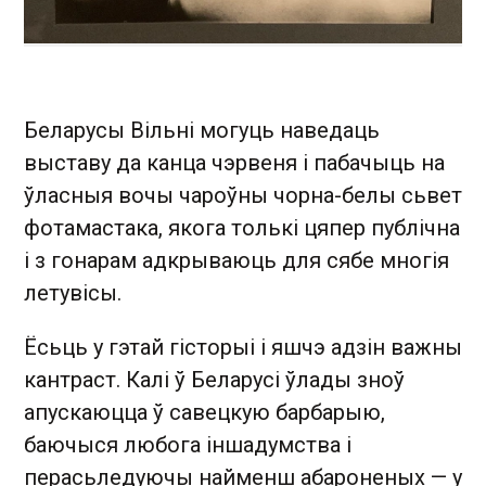
Беларусы Вільні могуць наведаць
выставу да канца чэрвеня і пабачыць на
ўласныя вочы чароўны чорна-белы сьвет
фотамастака, якога толькі цяпер публічна
і з гонарам адкрываюць для сябе многія
летувісы.
Ёсьць у гэтай гісторыі і яшчэ адзін важны
кантраст. Калі ў Беларусі ўлады зноў
апускаюцца ў савецкую барбарыю,
баючыся любога іншадумства і
перасьледуючы найменш абароненых — у