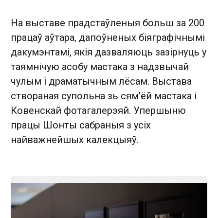
На выставе прадстаўленыя больш за 200
працаў аўтара, дапоўненых біяграфічнымі
дакумэнтамі, якія дазваляюць зазірнуць у
таямнічую асобу мастака з надзвычай
чулым і драматычным лёсам. Выстава
створаная супольна зь сям’ёй мастака і
Ковенскай фотагалерэяй. Упершыню
працы Шонты сабраныя з усіх
найважнейшых калекцыяў.