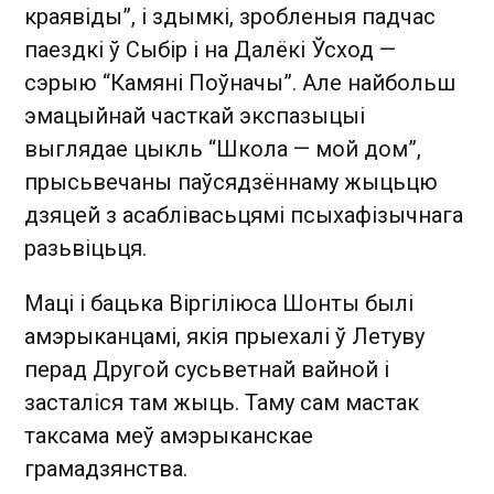
краявіды”, і здымкі, зробленыя падчас
паездкі ў Сыбір і на Далёкі Ўсход —
сэрыю “Камяні Поўначы”. Але найбольш
эмацыйнай часткай экспазыцыі
выглядае цыкль “Школа — мой дом”,
прысьвечаны паўсядзённаму жыцьцю
дзяцей з асаблівасьцямі псыхафізычнага
разьвіцьця.
Маці і бацька Віргіліюса Шонты былі
амэрыканцамі, якія прыехалі ў Летуву
перад Другой сусьветнай вайной і
засталіся там жыць. Таму сам мастак
таксама меў амэрыканскае
грамадзянства.