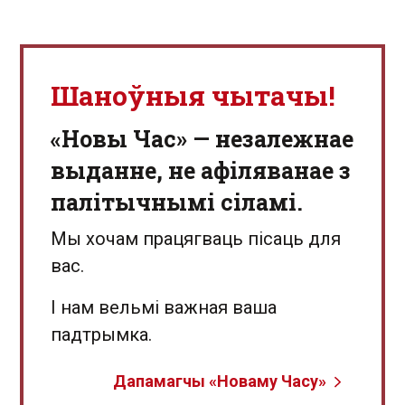
Шаноўныя чытачы!
«Новы Час» — незалежнае
выданне, не афіляванае з
палітычнымі сіламі.
Мы хочам працягваць пісаць для
вас.
І нам вельмі важная ваша
падтрымка.
Дапамагчы «Новаму Часу»