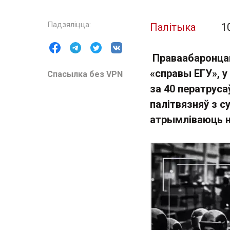
Палітыка
1
Праваабаронца
«справы ЕГУ», 
Спасылка без VPN
за 40 ператруса
палітвязняў з с
атрымліваюць н