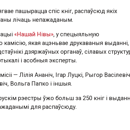
ягвае пашырацца спіс кніг, распаўсюд якіх
аны лічаць непажаданым.
ацыі
«Нашай Нівы»
, у спецыяльную
 камісію, якая ацэньвае друкаваныя выданні,
стаўнікі дзяржаўных органаў, сілавых структур
ртыкалі і асобныя эксперты.
ісіі — Лілія Ананіч, Ігар Луцкі, Рыгор Васілевіч
іч, Вольга Папко і іншыя.
рускім рэестры ўжо больш за 250 кніг і выданн
жаданымі для распаўсюду.