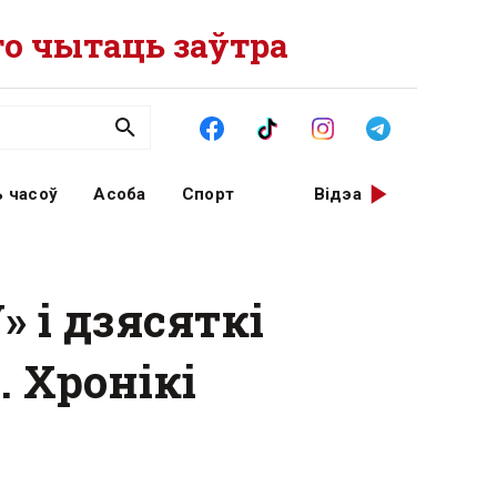
о чытаць заўтра
 часоў
Асоба
Спорт
Відэа
» і дзясяткі
 Хронікі