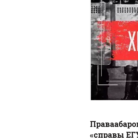
Праваабаро
«справы ЕГ