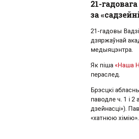
21-гадовага
за «садзейн
21-гадовы Вадзі
дзяржаўнай акад
медыяцэнтра.
Як піша
«Наша Н
пераслед.
Брэсцкі абласн
паводле ч. 1 і 2
дзейнасці»). П
«хатнюю хімію».