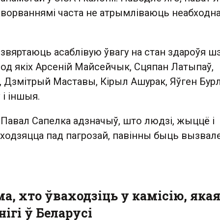
ахворваннямі часта не атрымліваюць неабходн
звяртаюць асаблівую ўвагу на стан здароўя ш
род якіх Арсеній Майсейчык, Сцяпан Латыпаў,
 Дзмітрый Маставы, Кірыл Ашурак, Яўген Бурл
і іншыя.
Павал Сапелка адзначыў, што людзі, жыццё і
находзяцца пад пагрозай, павінны быць вызва
а, хто ўваходзіць у камісію, яка
нігі ў Беларусі