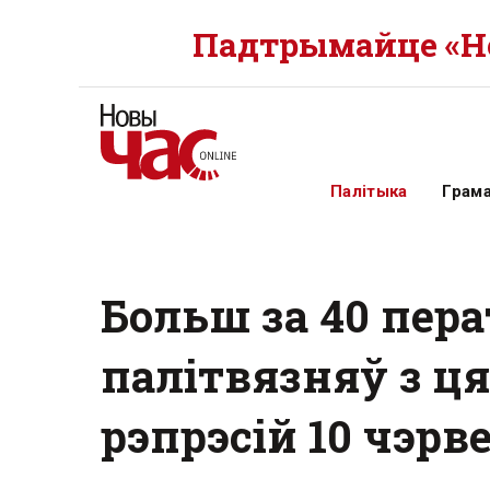
Падтрымайце «Но
Палітыка
Грам
Больш за 40 пера
палітвязняў з ц
рэпрэсій 10 чэрв