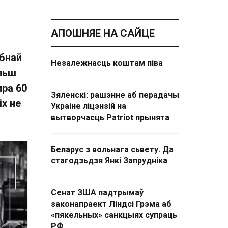
АПОШНЯЕ НА САЙЦЕ
бнай
Незалежнасць коштам піва
ольш
пра 60
Зяленскі: рашэнне аб перадачы
іх не
Украіне ліцэнзій на
вытворчасць Patriot прынята
Беларус з вольнага сьвету. Да
стагодзьдзя Янкі Запрудніка
Сенат ЗША падтрымаў
законапраект Ліндсі Грэма аб
«пякельных» санкцыях супраць
РФ