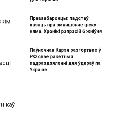
Праваабаронцы: падстаў
скім
казаць пра змяншэнне ціску
няма. Хронікі рэпрэсій 6 жніўня
Паўночная Карэя разгортвае ў
РФ свае ракетныя
асці
падраздзяленні для ўдараў па
Украіне
ўнікаў