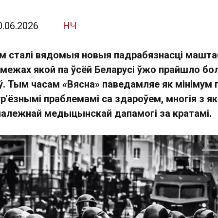
0.06.2026
НЧ
м сталі вядомыя новыя падрабязнасці машта
у межах якой па ўсёй Беларусі ўжо прайшло б
ў. Тым часам «Вясна» паведамляе як мінімум 
ур'ёзнымі праблемамі са здароўем, многія з як
алежнай медыцынскай дапамогі за кратамі.