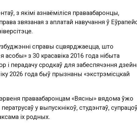
таў, з якімі азнаёміліся праваабаронцы,
рава звязаная з аплатай навучання ў Еўрапей
іверсітэце.
 узбуджэнні справы сцвярджаецца, што
 асобы» з 30 красавіка 2016 года нібыта
р і перадачу сродкаў для забеспячэння дзейн
авіку 2026 года быў прызнаны «экстрэмісцкай
 чэрвеня праваабаронцам «Вясны» вядома ўжо
 ператрусаў у выпускнікоў, студэнтаў, супрацо
таксама іх родных.