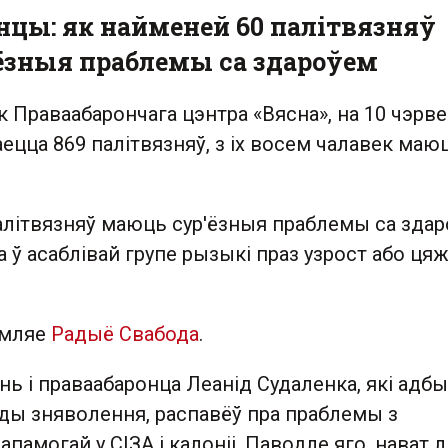
нцы: як найменей 60 палітвязняў
ёзныя праблемы са здароўем
 Праваабарончага цэнтра «Вясна», на 10 чэрве
аецца 869 палітвязняў, з іх восем чалавек маю
алітвязняў маюць сур'ёзныя праблемы са здар
а ў асаблівай групе рызыкі праз узрост або цяж
амляе
Радыё Свабода
.
ь і праваабаронца Леанід Судаленка, які адбы
ады зняволення, распавёў пра праблемы з
амогай у СІЗА і калоніі. Паводле яго, нават 