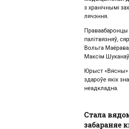
з хранічнымі з
лячэння.
Праваабаронцы 
палітвязняў, ся
Вольга Маёрава,
Максім Шуканаў 
Юрыст «Вясны» 
здароўе якіх з
неадкладна.
Стала вядом
забараняе к