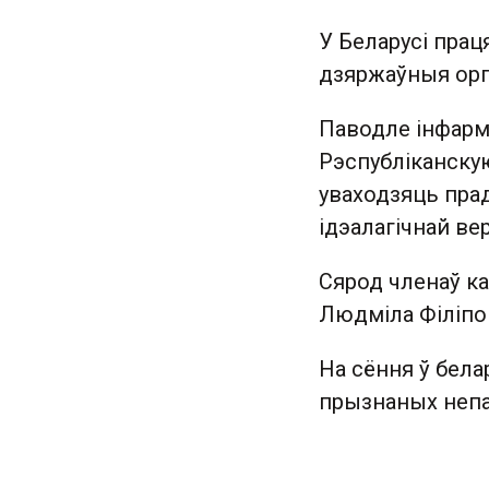
У Беларусі прац
дзяржаўныя орг
Паводле інфарм
Рэспубліканскую
уваходзяць прад
ідэалагічнай ве
Сярод членаў кам
Людміла Філіпов
На сёння ў бела
прызнаных непа