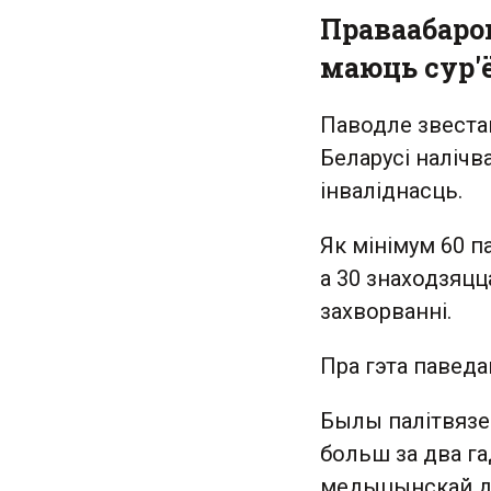
Праваабаро
маюць сур'
Паводле звестак
Беларусі налічв
інваліднасць.
Як мінімум 60 п
а 30 знаходзяцц
захворванні.
Пра гэта павед
Былы палітвязен
больш за два г
медыцынскай дап