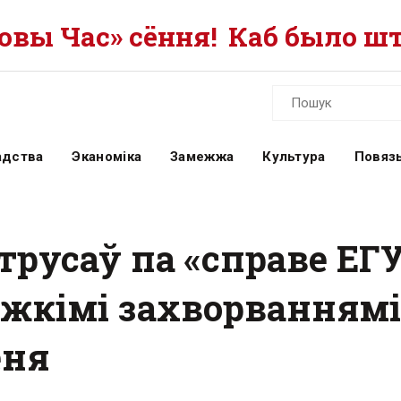
вы Час» сёння!
Каб было шт
адства
Эканоміка
Замежжа
Культура
Повязь
трусаў па «справе ЕГУ
яжкімі захворваннямі.
еня