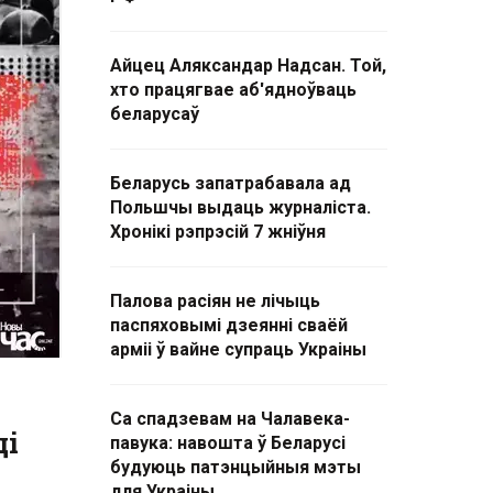
Айцец Аляксандар Надсан. Той,
хто працягвае аб'ядноўваць
беларусаў
Беларусь запатрабавала ад
Польшчы выдаць журналіста.
Хронікі рэпрэсій 7 жніўня
Палова расіян не лічыць
паспяховымі дзеянні сваёй
арміі ў вайне супраць Украіны
Са спадзевам на Чалавека-
ці
павука: навошта ў Беларусі
будуюць патэнцыйныя мэты
для Украіны