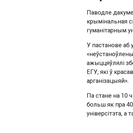
Паводле дакумен
крымінальная сп
гуманітарным ун
У пастанове аб
«неўстаноўленыя
ажыццяўлялі збо
ЕГУ, які ў крас
арганізацыяй».
Па стане на 10
больш як пра 40
універсітэта, а 