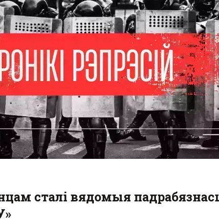
нцам сталі вядомыя падрабязнас
У»