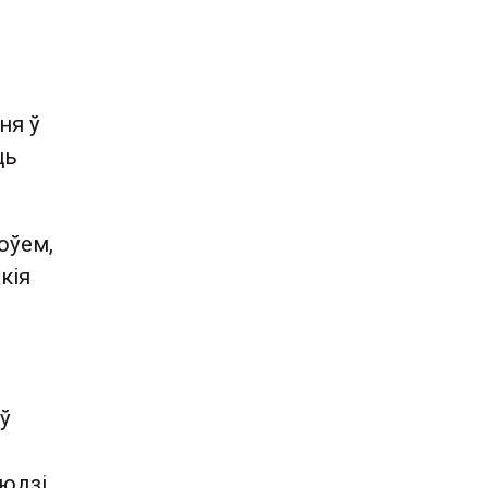
ня ў
ць
оўем,
кія
ў
людзі