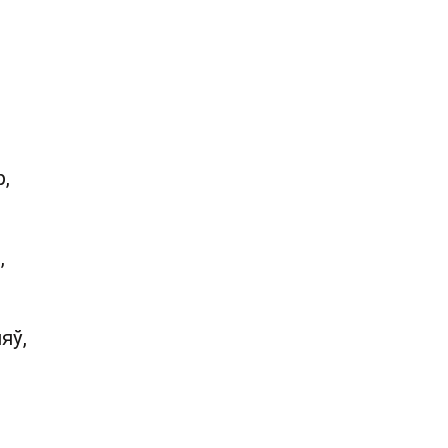
,
,
яў,