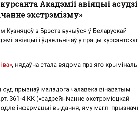
 курсанта Акадэміі авіяцыі асудзі
ічанне экстрэмізму»
м Кузняцоў з Брэста вучыўся ў Беларускай
эміі авіяцыі і ўдзельнічаў у працы курсантска
іва»
, нядаўна стала вядома пра яго крымінал
ы суд прызнаў маладога чалавека вінаватым
 арт. 361-4 КК («садзейнічанне экстрэмісцкай
аводле інфармацыі выдання, яму маглі прызна