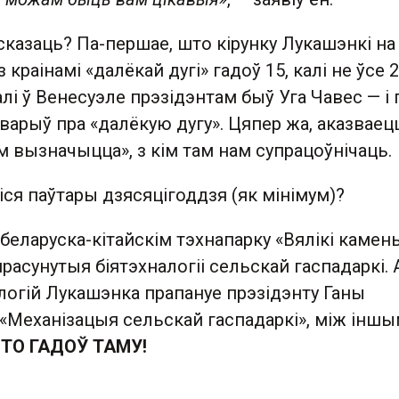
казаць? Па-першае, што кірунку Лукашэнкі на
 краінамі «далёкай дугі» гадоў 15, калі не ўсе 
алі ў Венесуэле прэзідэнтам быў Уга Чавес — і
варыў пра «далёкую дугу». Цяпер жа, аказваец
м вызначыцца», з кім там нам супрацоўнічаць.
ся паўтары дзясяцігоддзя (як мінімум)?
у беларуска-кітайскім тэхнапарку «Вялікі камен
расунутыя біятэхналогіі сельскай гаспадаркі. 
логій Лукашэнка прапануе прэзідэнту Ганы
«Механізацыя сельскай гаспадаркі», між іншым
ТО ГАДОЎ ТАМУ!