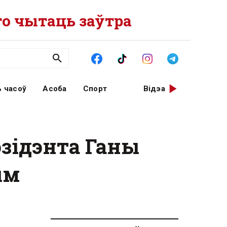
о чытаць заўтра
 часоў
Асоба
Спорт
Відэа
эзідэнта Ганы
ым