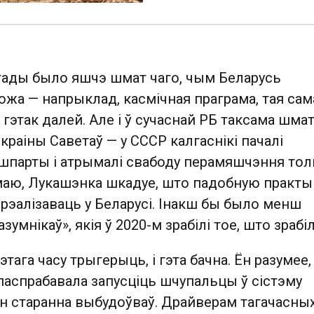
 тады было яшчэ шмат чаго, чым Беларусь
ожа — напрыклад, касмічная праграма, тая сам
і гэтак далей. Але і ў сучаснай РБ таксама шма
краіны Саветаў — у СССР калгаснікі пачалі
шпарты і атрымалі свабоду перамяшчэння толь
умаю, Лукашэнка шкадуе, што падобную практы
рэалізаваць у Беларусі. Інакш бы было менш
умнікаў», якія ў 2020-м зрабілі тое, што зрабіл
этага часу трыгерыць, і гэта бачна. Ён разумее
паспрабавала запусціць шчупальцы ў сістэму
ён старанна выбудоўваў. Драйверам тагачасны