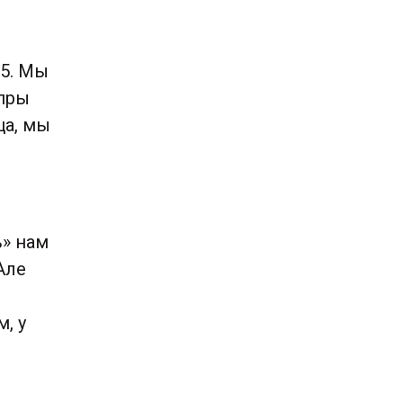
25. Мы
 пры
ца, мы
ь» нам
Але
, у