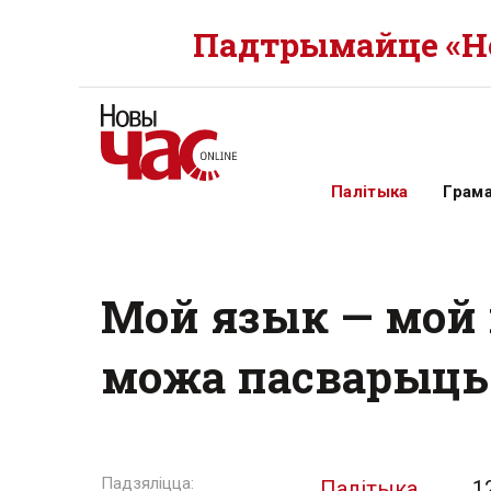
Падтрымайце «Но
Палітыка
Грам
Мой язык — мой 
можа пасварыць
Палітыка
1