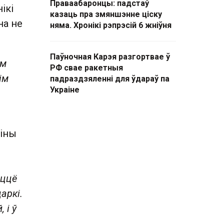
Праваабаронцы: падстаў
ікі
казаць пра змяншэнне ціску
на не
няма. Хронікі рэпрэсій 6 жніўня
Паўночная Карэя разгортвае ў
ем
РФ свае ракетныя
ім
падраздзяленні для ўдараў па
Украіне
аіны
іццё
аркі.
 і ў