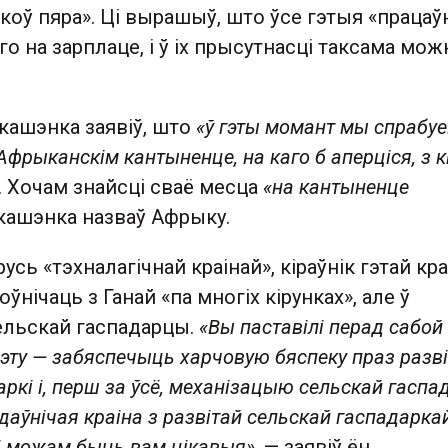
ікоў пяра». Ці вырашыў, што ўсе гэтыя «працаўн
го на зарплаце, і ў іх прысутнасці таксама мож
кашэнка заявіў, што
«ў гэты момант мы спрабу
фрыканскім кантыненце, на каго б аперціся, з к
. Хочам знайсці сваё месца
«на кантыненце
укашэнка назваў Афрыку.
сь «тэхналагічнай краінай», кіраўнік гэтай кр
ўнічаць з Ганай «па многіх кірунках», але ў
ельскай гаспадарцы.
«Вы паставілі перад сабой
ту — забяспечыць харчовую бяспеку праз разв
ркі і, перш за ўсё, механізацыю сельскай гаспад
ўнічая краіна з развітай сельскай гаспадаркай,
і можам быць вам цікавыя»
, — заявіў ён.