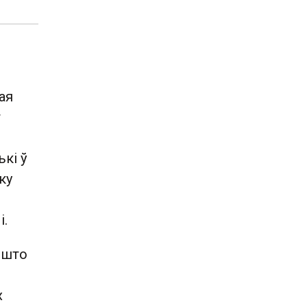
ая
т
кі ў
ку
і.
, што
х