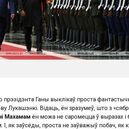
ую прэзідэнта Ганы выклікаў проста фантастыч
у Лукашэнкі. Відаць, ён зразумеў, што з «сяб
і Махамам
ён можа не саромецца ў выразах і
І, як заўсёды, проста не заўважыў побач, як к