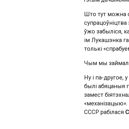
Што тут можна с
супрацоўніцтва з
ўжо забыліся, к
ім Лукашэнка га
толькі «спрабуе
Чым мы займалі
Ну і па-другое, 
былі абяцаныя п
замест біятэхна
«механізацыю». 
СССР рабілася
С