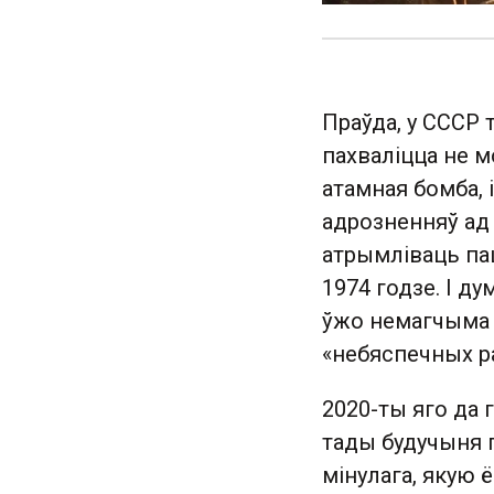
Праўда, у СССР
пахваліцца не м
атамная бомба, 
адрозненняў ад 
атрымліваць па
1974 годзе. І д
ўжо немагчыма 
«небяспечных раз
2020-ты яго да г
тады будучыня 
мінулага, якую 