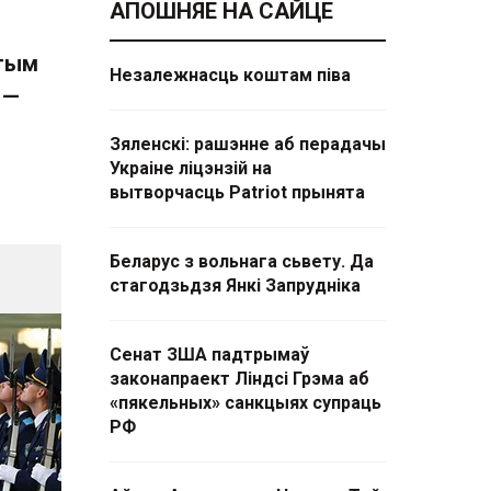
АПОШНЯЕ НА САЙЦЕ
этым
Незалежнасць коштам піва
 —
н
Зяленскі: рашэнне аб перадачы
Украіне ліцэнзій на
вытворчасць Patriot прынята
Беларус з вольнага сьвету. Да
стагодзьдзя Янкі Запрудніка
Сенат ЗША падтрымаў
законапраект Ліндсі Грэма аб
«пякельных» санкцыях супраць
РФ