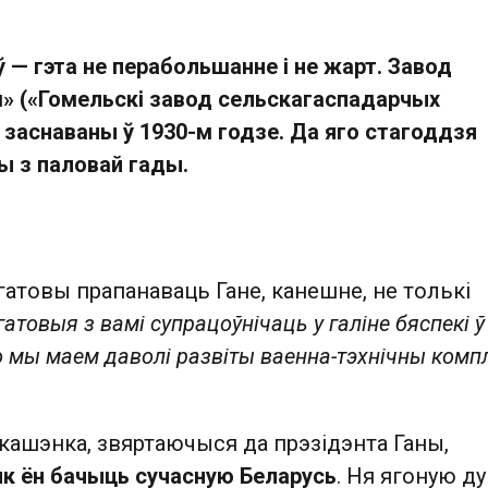
ў — гэта не перабольшанне і не жарт. Завод
» («
Гом
ельскі завод
сель
скагаспадарчых
 заснаваны ў 1930-м годзе. Да яго стагоддзя
ы з паловай гады.
атовы прапанаваць Гане, канешне, не толькі
атовыя з вамі супрацоўнічаць у галіне бяспекі ў
то мы маем даволі развіты ваенна-тэхнічны комп
кашэнка, звяртаючыся да прэзідэнта Ганы,
як ён бачыць сучасную Беларусь
. Ня ягоную ду