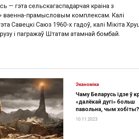
сь — гэта сельскагаспадарчая краіна з
» ваенна-прамысловым комплексам. Калі
эта Савецкі Саюз 1960-х гадоў, калі Мікіта Хр
рузу і пагражаў Штатам атамнай бомбай.
Эканоміка
Чаму Беларусь ідзе ў к
«далёкай дугі» больш
павольна, чым хобіты?