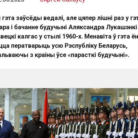
гэта заўсёды ведалі, але цяпер лішні раз у г
ара і бачанне будучыні Аляксандра Лукашэнкі
вецкі калгас у стылі 1960-х. Менавіта ў гэта ё
ецца ператварыць усю Рэспубліку Беларусь,
льваючы з краіны ўсе «парасткі будучыні».