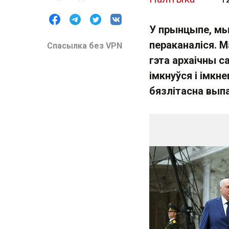
У прынцыпе, мы 
пераканаліся. М
Спасылка без VPN
гэта архаічны са
імкнуўся і імкн
бязлітасна выпа