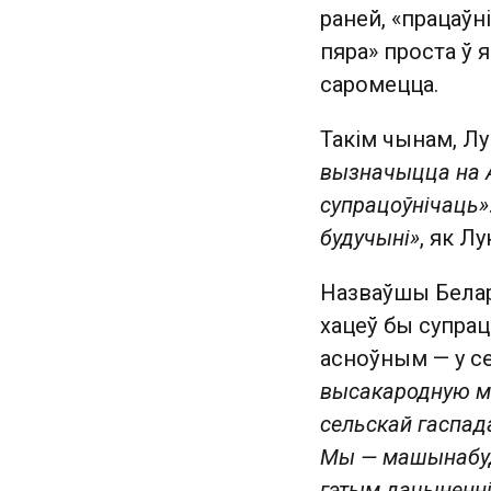
раней, «працаўн
пяра» проста ў я
саромецца.
Такім чынам, Лу
вызначыцца на А
супрацоўнічаць»
будучыні»
, як Л
Назваўшы Белару
хацеў бы супрацо
асноўным — у с
высакародную мэ
сельскай гаспада
Мы — машынабуда
гэтым дачыненн