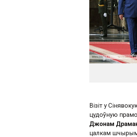
Візіт у Сінявок
цудоўную прамов
Джонам Драман
цалкам шчырым. 