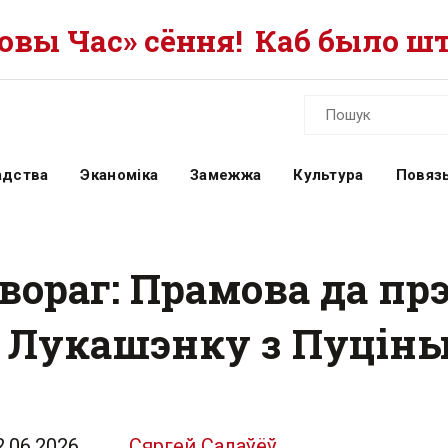
вы Час» сёння!
Каб было шт
адства
Эканоміка
Замежжа
Культура
Повязь
вораг: Прамова да пр
 Лукашэнку з Пуцін
2.06.2026
Сяргей Салаўёў