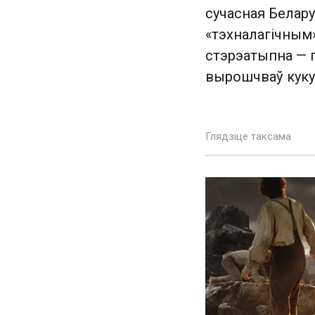
сучасная Белару
«тэхналагічным
стэрэатыпна — г
вырошчваў куку
Глядзіце таксама