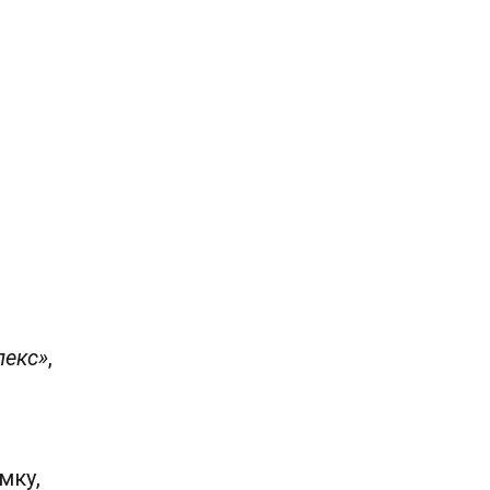
лекс»
,
мку,