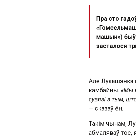
Пра сто гадо
«Гомсельмаш
маш
ын») быў
засталося тр
Але Лукашэнка г
камбайны.
«Мы г
сувязі з тым, ш
— сказаў ён.
Такім чынам, Лу
абмаляваў тое,