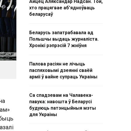
Айцец Аляксандар Надсан. Той,
хто працягвае аб'ядноўваць
беларусаў
Беларусь запатрабавала ад
Польшчы выдаць журналіста.
Хронікі рэпрэсій 7 жніўня
Палова расіян не лічыць
паспяховымі дзеянні сваёй
арміі ў вайне супраць Украіны
Са спадзевам на Чалавека-
на
павука: навошта ў Беларусі
будуюць патэнцыйныя мэты
рам»
для Украіны
 быць
азалі