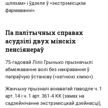
шляхам» і ўдзеле ў «экстрэмісцкім
фармаванні».
Па палітычных справах
асудзілі двух мінскіх
пенсіянераў
75-гадовай Ліліі Грынько прызначылі
абмежаванне волі без накіравання ў
папраўчую ўстанову («хатнюю хімію»).
Жанчыну прызналі вінаватай паводле ч. 1
арт. 14 і ч. 1 арт. 361-4 КК (замах на
садзейнічанне экстрэмісцкай дзейнасці),