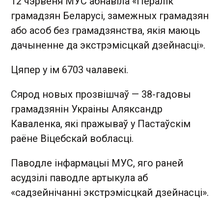
12 чэрвеня МУС абнавіла «Пералік
грамадзян Беларусі, замежных грамадзян
або асоб без грамадзянства, якія маюць
дачыненне да экстрэмісцкай дзейнасці».
Цяпер у ім 6703 чалавекі.
Сярод новых прозвішчаў — 38-гадовы
грамадзянін Украіны Аляксандр
Каваленка, які пражываў у Пастаўскім
раёне Віцебскай вобласці.
Паводле інфармацыі МУС, яго раней
асудзілі паводле артыкула аб
«садзейнічанні экстрэмісцкай дзейнасці».