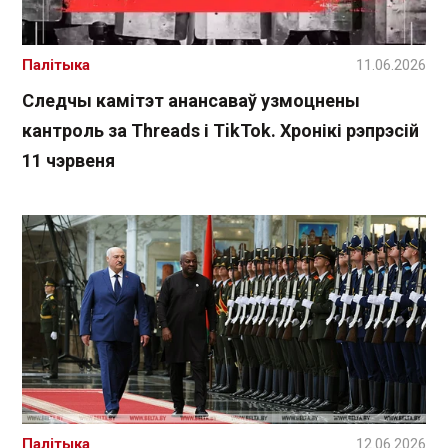
Палітыка
11.06.2026
Следчы камітэт анансаваў узмоцнены
кантроль за Threads і TikTok. Хронікі рэпрэсій
11 чэрвеня
Палітыка
12.06.2026