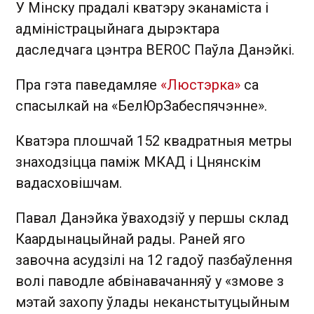
У Мінску прадалі кватэру эканаміста і
адміністрацыйнага дырэктара
даследчага цэнтра BEROC Паўла Данэйкі.
Пра гэта паведамляе
«Люстэрка»
са
спасылкай на «БелЮрЗабеспячэнне».
Кватэра плошчай 152 квадратныя метры
знаходзіцца паміж МКАД і Цнянскім
вадасховішчам.
Павал Данэйка ўваходзіў у першы склад
Каардынацыйнай рады. Раней яго
завочна асудзілі на 12 гадоў пазбаўлення
волі паводле абвінавачанняў у «змове з
мэтай захопу ўлады неканстытуцыйным