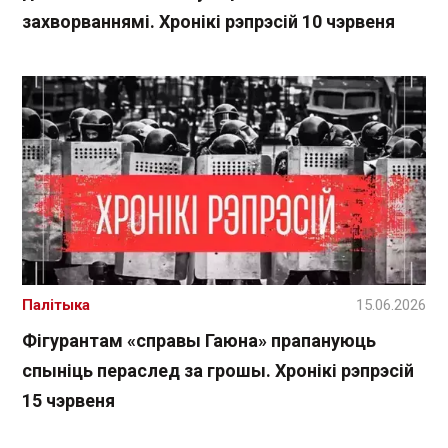
захворваннямі. Хронікі рэпрэсій 10 чэрвеня
Палітыка
15.06.2026
Фігурантам «справы Гаюна» прапануюць
спыніць пераслед за грошы. Хронікі рэпрэсій
15 чэрвеня