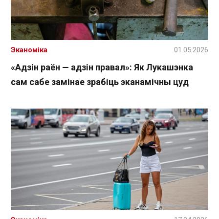
Эканоміка
01.05.2026
«Адзін раён — адзін правал»: Як Лукашэнка
сам сабе замінае зрабіць эканамічны цуд