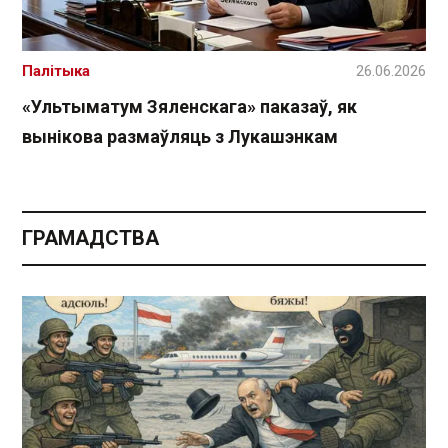
Палітыка
26.06.2026
«Ультыматум Зяленскага» паказаў, як
вынікова размаўляць з Лукашэнкам
ГРАМАДСТВА