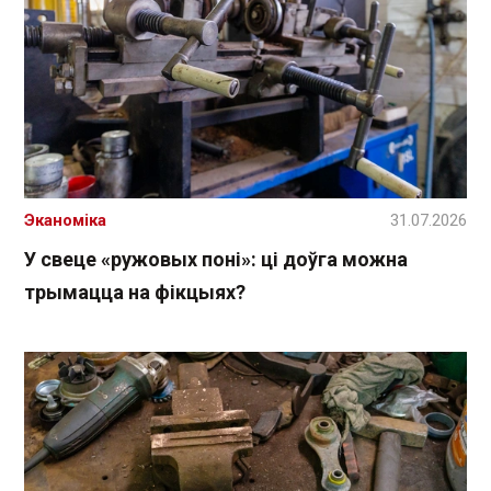
Эканоміка
31.07.2026
У свеце «ружовых поні»: ці доўга можна
трымацца на фікцыях?