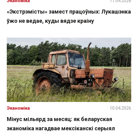
Эканоміка
17.04.2026
«Экстрэмісты» замест працоўных: Лукашэнка
ўжо не ведае, куды вядзе краіну
Эканоміка
10.04.2026
Мінус мільярд за месяц: як беларуская
эканоміка нагадвае мексіканскі серыял