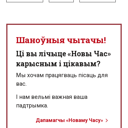
Шаноўныя чытачы!
Ці вы лічыце «Новы Час»
карысным і цікавым?
Мы хочам працягваць пісаць для
вас.
І нам вельмі важная ваша
падтрымка.
Дапамагчы «Новаму Часу»