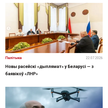
Палітыка
22.07.2026
Новы расейскі «дыплямат» у Беларусі — з
баявікоў «ЛНР»