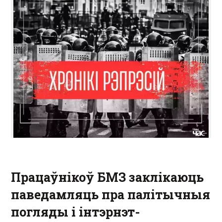
Працаўнікоў БМЗ заклікаюць
паведамляць пра палітычныя
погляды і інтэрнэт-