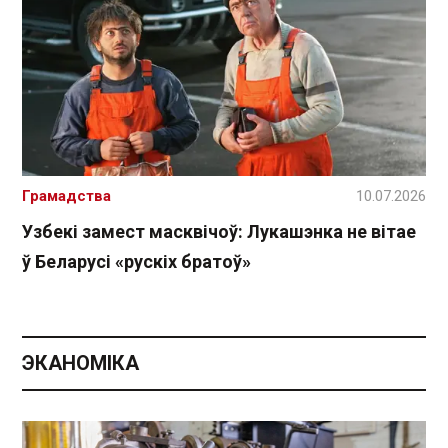
Грамадства
10.07.2026
Узбекі замест масквічоў: Лукашэнка не вітае
ў Беларусі «рускіх братоў»
ЭКАНОМІКА