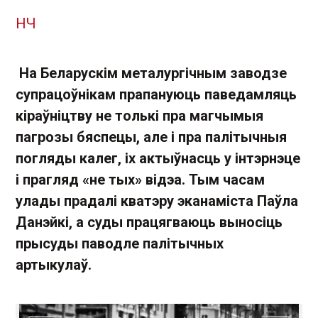
НЧ
На Беларускім металургічным заводзе
супрацоўнікам прапануюць паведамляць
кіраўніцтву не толькі пра магчымыя
пагрозы бяспецы, але і пра палітычныя
погляды калег, іх актыўнасць у інтэрнэце
і прагляд «не тых» відэа. Тым часам
улады прадалі кватэру эканаміста Паўла
Данэйкі, а суды працягваюць выносіць
прысуды паводле палітычных
артыкулаў.