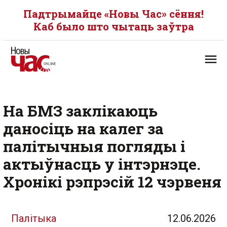
Падтрымайце «Новы Час» сёння!
Каб было што чытаць заўтра
На БМЗ заклікаюць
даносіць на калег за
палітычныя погляды і
актыўнасць у інтэрнэце.
Хронікі рэпрэсій 12 чэрвеня
Палітыка
12.06.2026