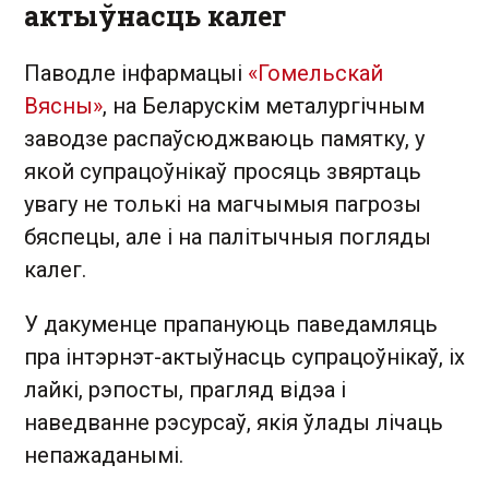
актыўнасць калег
Паводле інфармацыі
«Гомельскай
Вясны»
, на Беларускім металургічным
заводзе распаўсюджваюць памятку, у
якой супрацоўнікаў просяць звяртаць
увагу не толькі на магчымыя пагрозы
бяспецы, але і на палітычныя погляды
калег.
У дакуменце прапануюць паведамляць
пра інтэрнэт-актыўнасць супрацоўнікаў, іх
лайкі, рэпосты, прагляд відэа і
наведванне рэсурсаў, якія ўлады лічаць
непажаданымі.