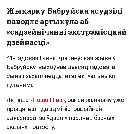
Жыхарку Бабруйска асудзілі
паводле артыкула аб
«садзейнічанні экстрэмісцкай
дзейнасці»
41-гадовая Ганна Краснеўская жыве ў
Бабруйску, выхоўвае дзесяцігадовага
сына і захапляецца інтэлектуальнымі
гульнямі.
Як піша
«Наша Ніва»,
раней жанчыну ўжо
прыцягвалі да адміністрацыйнай
адказнасці за ўдзел у паслявыбарчых
акцыях пратэсту.