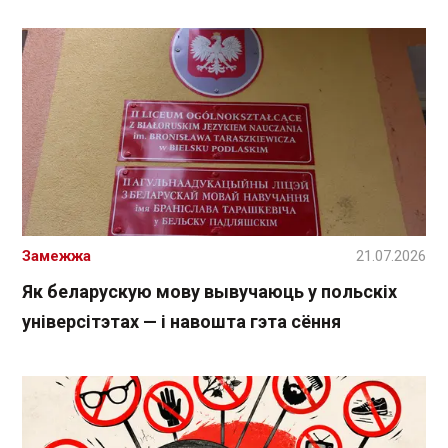
Замежжа
21.07.2026
Як беларускую мову вывучаюць у польскіх
універсітэтах — і навошта гэта сёння