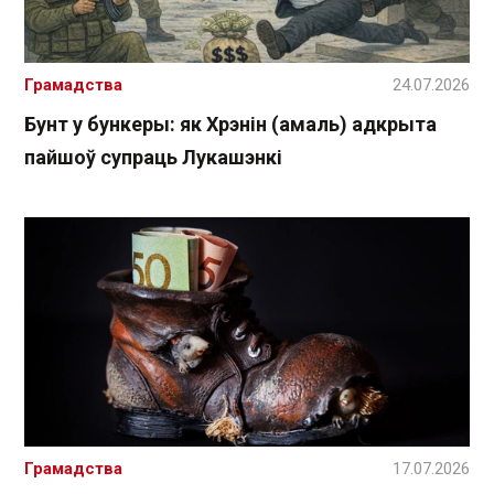
Грамадства
24.07.2026
Бунт у бункеры: як Хрэнін (амаль) адкрыта
пайшоў супраць Лукашэнкі
Грамадства
17.07.2026