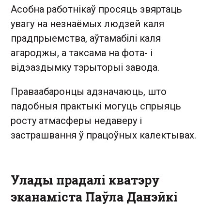
Асобна работнікаў просяць звяртаць
увагу на незнаёмых людзей каля
прадпрыемства, аўтамабілі каля
агароджы, а таксама на фота- і
відэаздымку тэрыторыі завода.
Праваабаронцы адзначаюць, што
падобныя практыкі могуць спрыяць
росту атмасферы недаверу і
застрашвання ў працоўных калектывах.
Улады прадалі кватэру
эканаміста Паўла Данэйкі