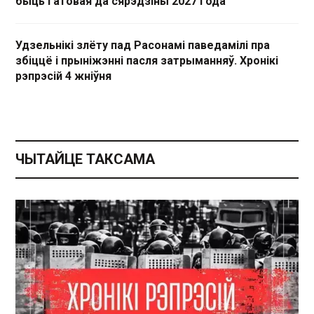
быць гатовая да сярэдзіны 2027 года
Удзельнікі злёту пад Расонамі паведамілі пра
збіццё і прыніжэнні пасля затрыманняў. Хронікі
рэпрэсій 4 жніўня
ЧЫТАЙЦЕ ТАКСАМА