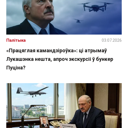
Палітыка
03.07.2026
«Працяглая камандзіроўка»: ці атрымаў
Лукашэнка нешта, апроч экскурсіі ў бункер
Пуціна?