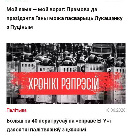
Мой язык — мой вораг: Прамова да
прэзідэнта Ганы можа пасварыць Лукашэнку
з Пуціным
Палітыка
10.06.2026
Больш за 40 ператрусаў па «справе ЕГУ» і
дзясяткі палітвязняў з цяжкімі