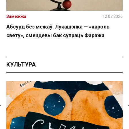
Замежжа
12.07.2026
Абсурд без межаў. Лукашэнка — «кароль
свету», смеццевы бак супраць Фаража
КУЛЬТУРА
Спасылка без VPN