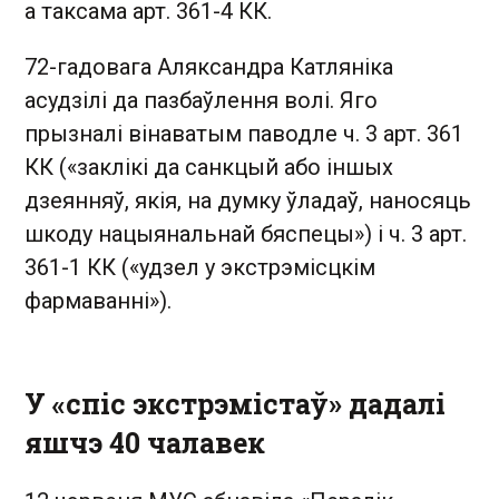
а таксама арт. 361-4 КК.
72-гадовага Аляксандра Катляніка
асудзілі да пазбаўлення волі. Яго
прызналі вінаватым паводле ч. 3 арт. 361
КК («заклікі да санкцый або іншых
дзеянняў, якія, на думку ўладаў, наносяць
шкоду нацыянальнай бяспецы») і ч. 3 арт.
361-1 КК («удзел у экстрэмісцкім
фармаванні»).
У «спіс экстрэмістаў» дадалі
яшчэ 40 чалавек