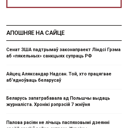
АПОШНЯЕ НА САЙЦЕ
Сенат ЗША падтрымаў законапраект Ліндсі Грэма
аб «пякельных» санкцыях супраць РФ
Айцец Аляксандар Надсан. Той, хто працягвае
аб'ядноўваць беларусаў
Беларусь запатрабавала ад Польшчы выдаць
журналіста. Хронікі рэпрэсій 7 жніўня
Палова расіян не лічыць паспяховымі дзеянні