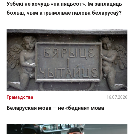
Узбекі не хочуць «па пяцьсот». Ім заплацяць
больш, чым атрымлівае палова беларусаў?
Грамадства
16.07.2026
Беларуская мова — не «бедная» мова