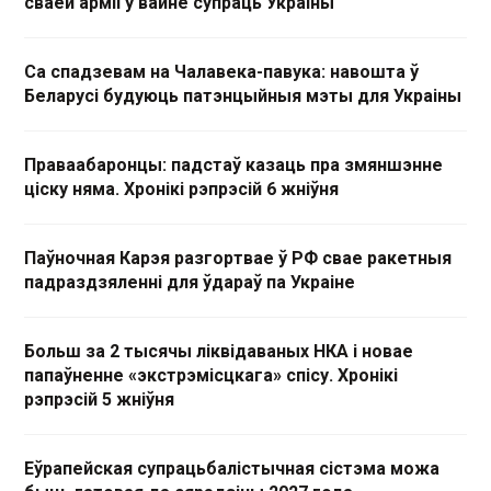
сваёй арміі ў вайне супраць Украіны
Са спадзевам на Чалавека-павука: навошта ў
Беларусі будуюць патэнцыйныя мэты для Украіны
Праваабаронцы: падстаў казаць пра змяншэнне
ціску няма. Хронікі рэпрэсій 6 жніўня
Паўночная Карэя разгортвае ў РФ свае ракетныя
падраздзяленні для ўдараў па Украіне
Больш за 2 тысячы ліквідаваных НКА і новае
папаўненне «экстрэмісцкага» спісу. Хронікі
рэпрэсій 5 жніўня
Еўрапейская супрацьбалістычная сістэма можа