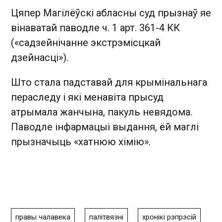
Цяпер Магілёўскі абласны суд прызнаў яе
вінаватай паводле ч. 1 арт. 361-4 КК
(«садзейнічанне экстрэмісцкай
дзейнасці»).
Што стала падставай для крымінальнага
пераследу і які менавіта прысуд
атрымала жанчына, пакуль невядома.
Паводле інфармацыі выдання, ёй маглі
прызначыць «хатнюю хімію».
правы чалавека
палітвязні
хронікі рэпрэсій