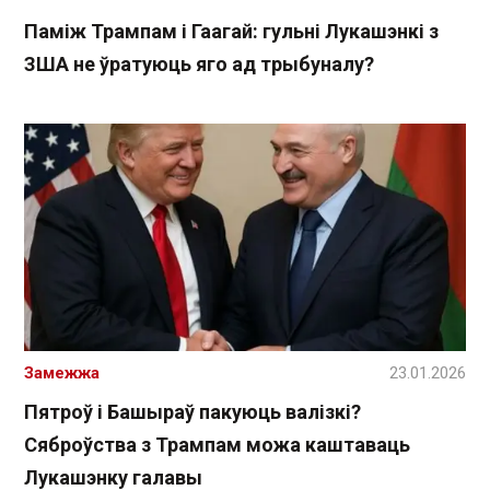
Паміж Трампам і Гаагай: гульні Лукашэнкі з
ЗША не ўратуюць яго ад трыбуналу?
Замежжа
23.01.2026
Пятроў і Башыраў пакуюць валізкі?
Сяброўства з Трампам можа каштаваць
Лукашэнку галавы