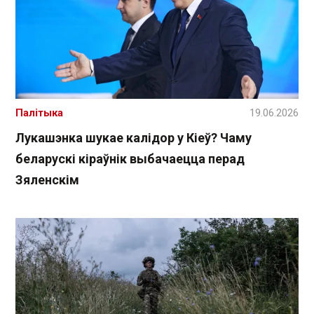
Палітыка
19.06.2026
Лукашэнка шукае калідор у Кіеў? Чаму
беларускі кіраўнік выбачаецца перад
Зяленскім