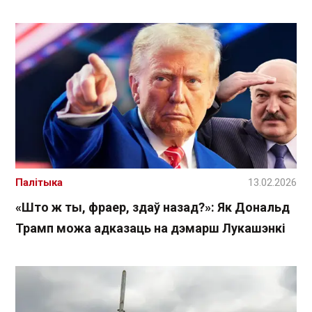
Палітыка
13.02.2026
«Што ж ты, фраер, здаў назад?»: Як Дональд
Трамп можа адказаць на дэмарш Лукашэнкі