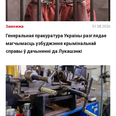
Замежжа
01.08.2026
Генеральная пракуратура Украіны разглядае
магчымасць узбуджэння крымінальнай
справы ў дачыненні да Лукашэнкі