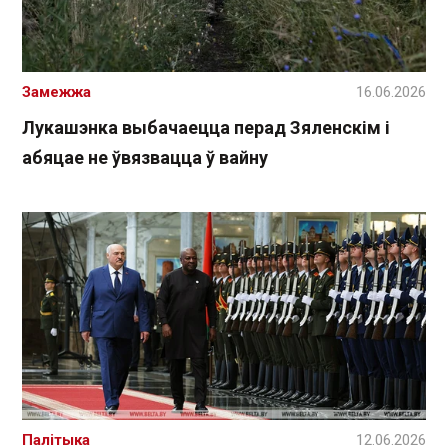
Замежжа
16.06.2026
Лукашэнка выбачаецца перад Зяленскім і
абяцае не ўвязвацца ў вайну
Палітыка
12.06.2026