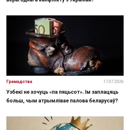
Грамадства
17.07.2026
Узбекі не хочуць «па пяцьсот». Ім заплацяць
больш, чым атрымлівае палова беларусаў?