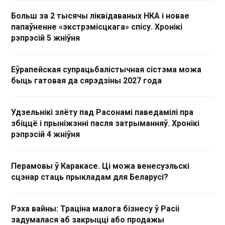
Больш за 2 тысячы ліквідаваных НКА і новае
папаўненне «экстрэмісцкага» спісу. Хронікі
рэпрэсій 5 жніўня
Еўрапейская супрацьбалістычная сістэма можа
быць гатовая да сярэдзіны 2027 года
Удзельнікі злёту пад Расонамі паведамілі пра
збіццё і прыніжэнні пасля затрыманняў. Хронікі
рэпрэсій 4 жніўня
Перамовы ў Каракасе. Ці можа венесуэльскі
сцэнар стаць прыкладам для Беларусі?
Рэха вайны: Траціна малога бізнесу ў Расіі
задумалася аб закрыцці або продажы