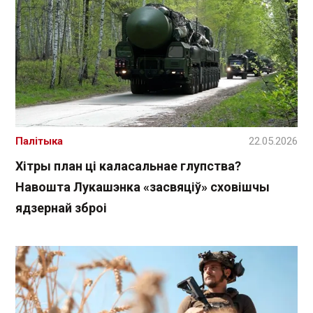
Палітыка
22.05.2026
Хітры план ці каласальнае глупства?
Навошта Лукашэнка «засвяціў» сховішчы
ядзернай зброі