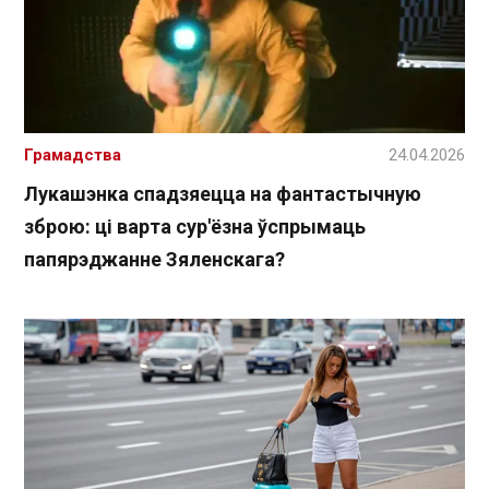
Грамадства
24.04.2026
Лукашэнка спадзяецца на фантастычную
зброю: ці варта сур'ёзна ўспрымаць
папярэджанне Зяленскага?