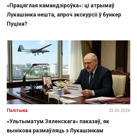
«Працяглая камандзіроўка»: ці атрымаў
Лукашэнка нешта, апроч экскурсіі ў бункер
Пуціна?
Палітыка
26.06.2026
«Ультыматум Зяленскага» паказаў, як
вынікова размаўляць з Лукашэнкам