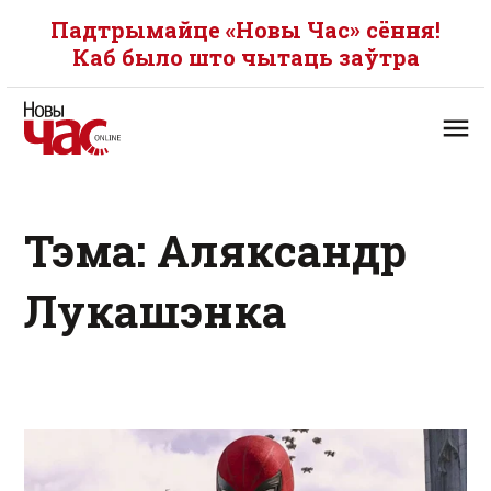
Падтрымайце «Новы Час» сёння!
Каб было што чытаць заўтра
Тэма: Аляксандр
Лукашэнка