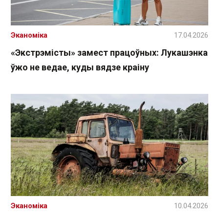
Эканоміка
17.04.2026
«Экстрэмісты» замест працоўных: Лукашэнка
ўжо не ведае, куды вядзе краіну
Эканоміка
10.04.2026