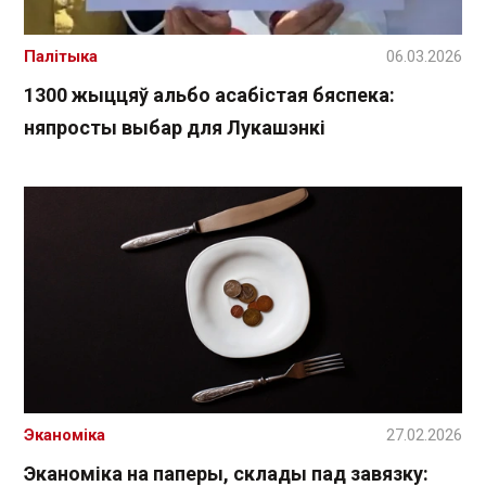
Палітыка
06.03.2026
1300 жыццяў альбо асабістая бяспека:
няпросты выбар для Лукашэнкі
Эканоміка
27.02.2026
Эканоміка на паперы, склады пад завязку: