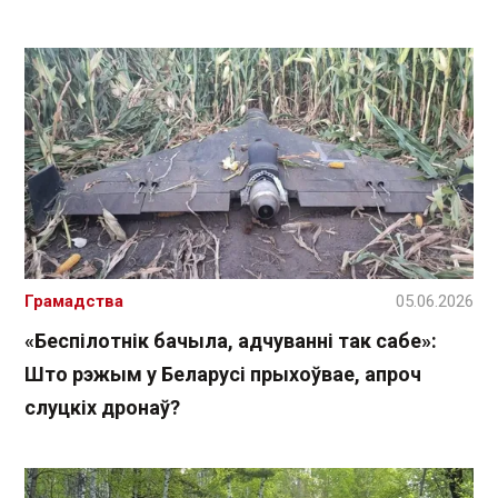
Грамадства
05.06.2026
«Беспілотнік бачыла, адчуванні так сабе»:
Што рэжым у Беларусі прыхоўвае, апроч
слуцкіх дронаў?