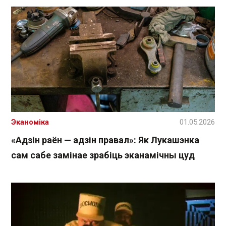
Эканоміка
01.05.2026
«Адзін раён — адзін правал»: Як Лукашэнка
сам сабе замінае зрабіць эканамічны цуд