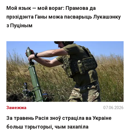
Мой язык — мой вораг: Прамова да
прэзідэнта Ганы можа пасварыць Лукашэнку
з Пуціным
Замежжа
07.06.2026
За травень Расія зноў страціла ва Украіне
больш тэрыторыі, чым захапіла