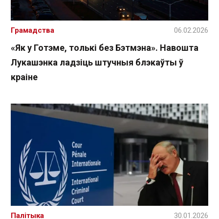
Грамадства
06.02.2026
«Як у Готэме, толькі без Бэтмэна». Навошта
Лукашэнка ладзіць штучныя блэкаўты ў
краіне
Палітыка
30.01.2026