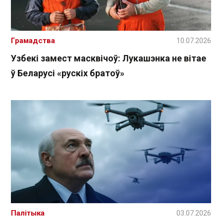
Грамадства
10.07.2026
Узбекі замест масквічоў: Лукашэнка не вітае
ў Беларусі «рускіх братоў»
Палітыка
03.07.2026