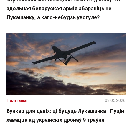
здольная беларуская армія абараніць не
Лукашэнку, а каго-небудзь увогуле?
Палітыка
08.05.2026
Бункер для дваіх: ці будуць Лукашэнка і Пуцін
хавацца ад украінскіх дронаў 9 траўня.