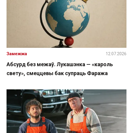
Замежжа
12.07.2026
Абсурд без межаў. Лукашэнка — «кароль
свету», смеццевы бак супраць Фаража