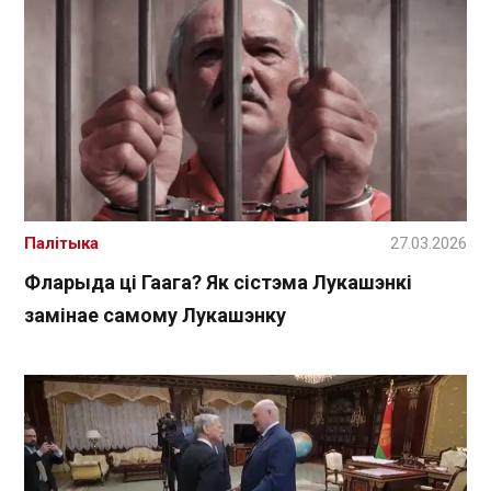
Палітыка
27.03.2026
Фларыда ці Гаага? Як сістэма Лукашэнкі
замінае самому Лукашэнку