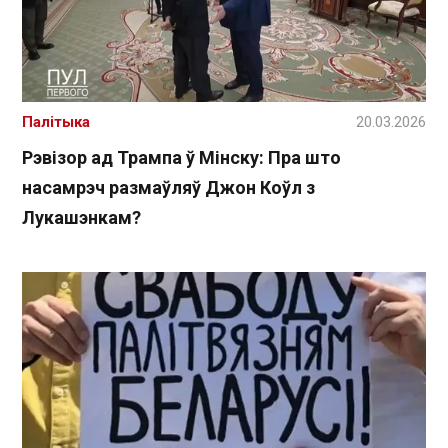
Палітыка
20.03.2026
Рэвізор ад Трампа ў Мінску: Пра што
насамрэч размаўляў Джон Коўл з
Лукашэнкам?