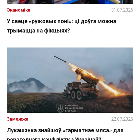
Эканоміка
31.07.2026
У свеце «ружовых поні»: ці доўга можна
трымацца на фікцыях?
Замежжа
22.07.2026
Лукашэнка знайшоў «гарматнае мяса» для
верагоднага канфлікту з Украінай?