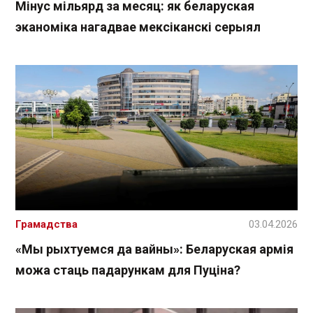
Мінус мільярд за месяц: як беларуская
эканоміка нагадвае мексіканскі серыял
Грамадства
03.04.2026
«Мы рыхтуемся да вайны»: Беларуская армія
можа стаць падарункам для Пуціна?