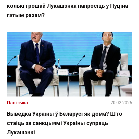
колькі грошай Лукашэнка папросіць у Пуціна
гэтым разам?
Палітыка
20.02.2026
Выведка Украіны ў Беларусі як дома? Што
стаіць за санкцыямі Украіны супраць
Лукашэнкі