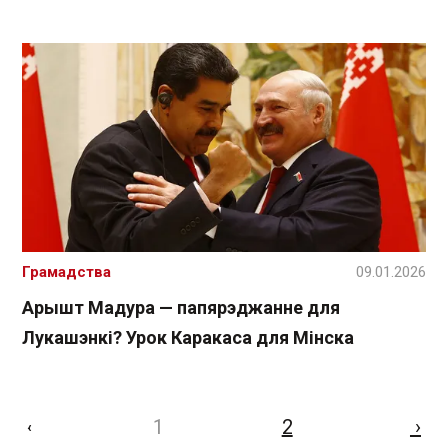
Грамадства
09.01.2026
Арышт Мадура — папярэджанне для
Лукашэнкі? Урок Каракаса для Мінска
1
2
›
‹