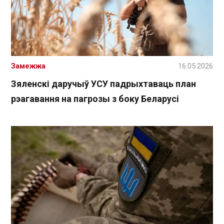
Замежжа
16.05.2026
Зяленскі даручыў УСУ падрыхтаваць план
рэагавання на пагрозы з боку Беларусі