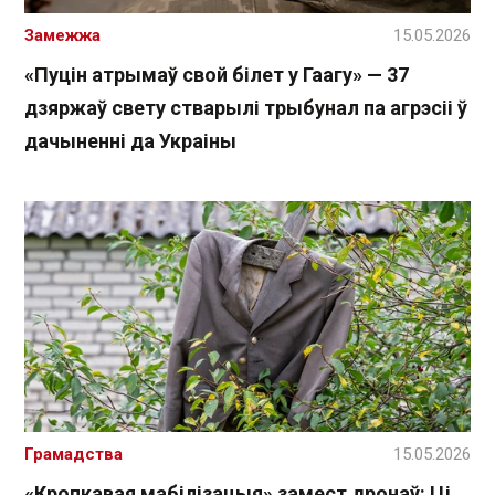
Замежжа
15.05.2026
«Пуцін атрымаў свой білет у Гаагу» — 37
дзяржаў свету стварылі трыбунал па агрэсіі ў
дачыненні да Украіны
Грамадства
15.05.2026
«Кропкавая мабілізацыя» замест дронаў: Ці