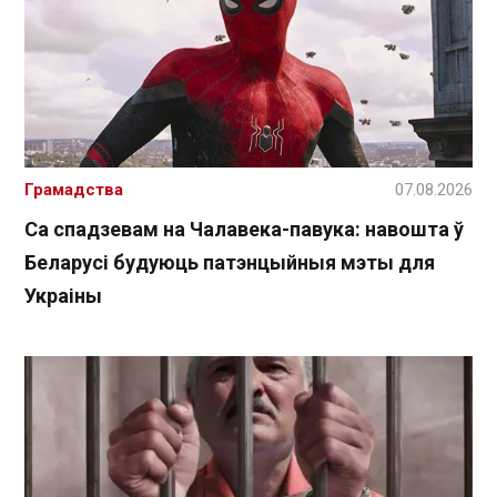
Грамадства
07.08.2026
Са спадзевам на Чалавека-павука: навошта ў
Беларусі будуюць патэнцыйныя мэты для
Украіны