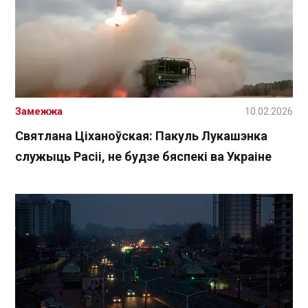
Замежжа
10.02.2026
Святлана Ціханоўская: Пакуль Лукашэнка
служыць Расіі, не будзе бяспекі ва Украіне