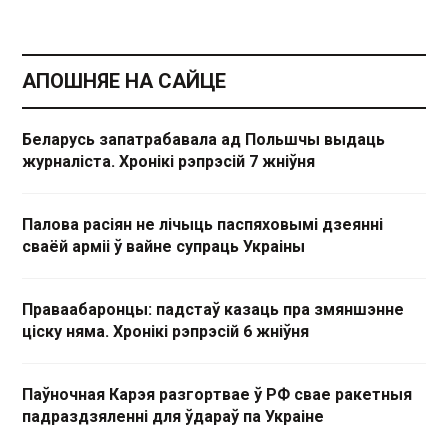
АПОШНЯЕ НА САЙЦЕ
Беларусь запатрабавала ад Польшчы выдаць
журналіста. Хронікі рэпрэсій 7 жніўня
Палова расіян не лічыць паспяховымі дзеянні
сваёй арміі ў вайне супраць Украіны
Праваабаронцы: падстаў казаць пра змяншэнне
ціску няма. Хронікі рэпрэсій 6 жніўня
Паўночная Карэя разгортвае ў РФ свае ракетныя
падраздзяленні для ўдараў па Украіне