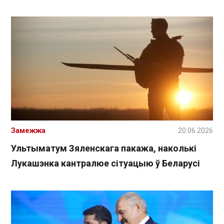
Замежжа
20.06.2026
Ультыматум Зяленскага пакажа, наколькі
Лукашэнка кантралюе сітуацыю ў Беларусі