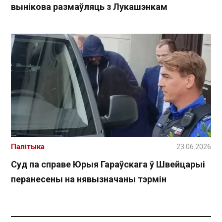
вынікова размаўляць з Лукашэнкам
Палітыка
23.06.2026
Суд па справе Юрыя Гараўскага ў Швейцарыі
перанесены на нявызначаны тэрмін