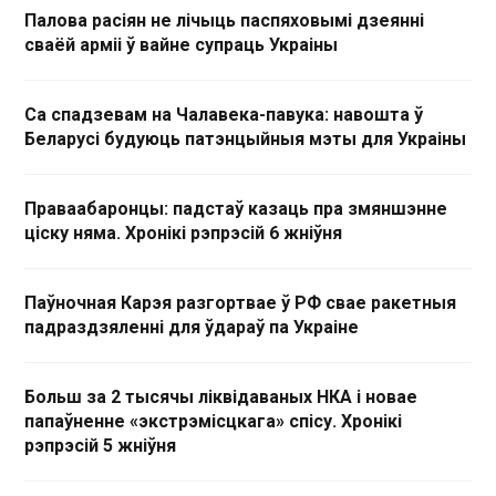
Палова расіян не лічыць паспяховымі дзеянні
сваёй арміі ў вайне супраць Украіны
Са спадзевам на Чалавека-павука: навошта ў
Беларусі будуюць патэнцыйныя мэты для Украіны
Праваабаронцы: падстаў казаць пра змяншэнне
ціску няма. Хронікі рэпрэсій 6 жніўня
Паўночная Карэя разгортвае ў РФ свае ракетныя
падраздзяленні для ўдараў па Украіне
Больш за 2 тысячы ліквідаваных НКА і новае
папаўненне «экстрэмісцкага» спісу. Хронікі
рэпрэсій 5 жніўня