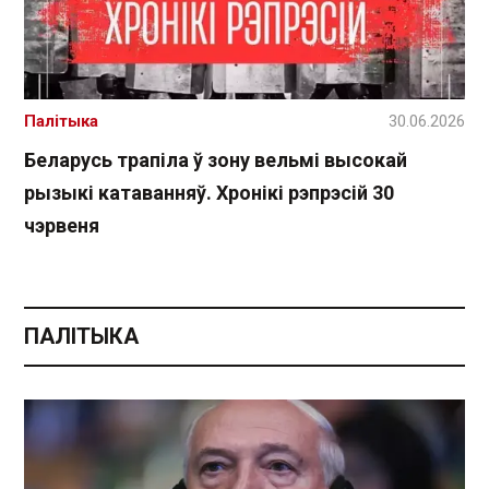
Палітыка
30.06.2026
Беларусь трапіла ў зону вельмі высокай
рызыкі катаванняў. Хронікі рэпрэсій 30
чэрвеня
ПАЛІТЫКА