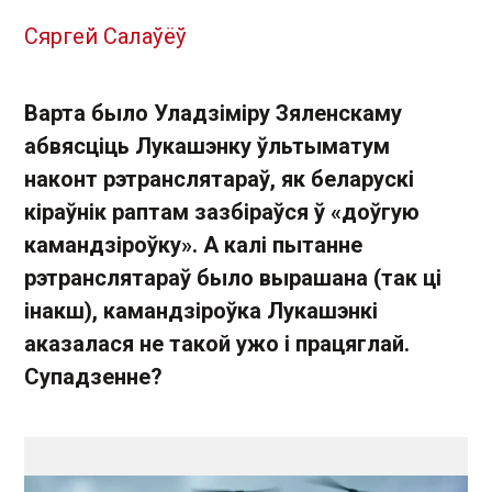
Сяргей Салаўёў
Варта было Уладзіміру Зяленскаму
абвясціць Лукашэнку ўльтыматум
наконт рэтранслятараў, як беларускі
кіраўнік раптам зазбіраўся ў «доўгую
камандзіроўку». А калі пытанне
рэтранслятараў было вырашана (так ці
інакш), камандзіроўка Лукашэнкі
аказалася не такой ужо і працяглай.
Супадзенне?