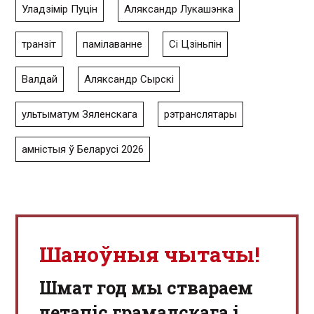
Уладзімір Пуцін
Аляксандр Лукашэнка
транзіт
памілаванне
Сі Цзіньпін
Валдай
Аляксандр Сырскі
ультыматум Зяленскага
рэтранслятары
амністыя ў Беларусі 2026
Шаноўныя чытачы!
Шмат год мы ствараем
летапіс грамадскага і