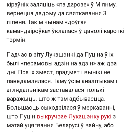
кіраўнік заляціць «па дарозе» ў М'янму, і
вернецца дадому да святкавання 3
ліпеня. Такім чынам «доўгая
камандзіроўка» ўклалася ў даволі кароткі
тэрмін.
Падчас візіту Лукашэнкі да Пуціна ў іх
былі «перамовы адзін на адзін» аж два
дні. Пра іх змест, прадмет і вынікі не
паведамлялася. Таму ўсім аналітыкам і
аглядальнікам заставалася толькі
варажыць, што ж там адбываецца.
Большасць сыходзілася ў меркаванні,
што Пуцін
выкручвае Лукашэнку рукі
з
мэтай уцягвання Беларусі ў вайну, або