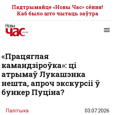
Падтрымайце «Новы Час» сёння!
Каб было што чытаць заўтра
«Працяглая
камандзіроўка»: ці
атрымаў Лукашэнка
нешта, апроч экскурсіі ў
бункер Пуціна?
Палітыка
03.07.2026