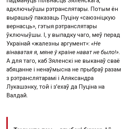
падмануць пільнасць Зяленскага,
адключыўшы рэтранслятары. Потым ён
вырашыў паказаць Пуціну «саюзніцкую
вернасць», гэтыя рэтранслятары
ўключыўшы. І, у выпадку чаго, меў перад
Украінай «жалезны аргумент»:
«Не
вінаватая я, мяне ў краіне нават не было!»
.
А для таго, каб Зяленскі не выканаў сваё
абяцанне і ненаўмысна не прыбраў разам
з рэтранслятарамі і Аляксандра
Лукашэнку, той і з'ехаў да Пуціна на
Валдай.