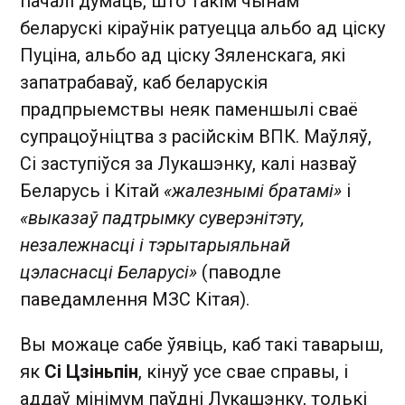
пачалі думаць, што такім чынам
беларускі кіраўнік ратуецца альбо ад ціску
Пуціна, альбо ад ціску Зяленскага, які
запатрабаваў, каб беларускія
прадпрыемствы неяк паменшылі сваё
супрацоўніцтва з расійскім ВПК. Маўляў,
Сі заступіўся за Лукашэнку, калі назваў
Беларусь і Кітай
«жалезнымі братамі»
і
«выказаў падтрымку суверэнітэту,
незалежнасці і тэрытарыяльнай
цэласнасці Беларусі»
(паводле
паведамлення МЗС Кітая).
Вы можаце сабе ўявіць, каб такі таварыш,
як
Сі Цзіньпін
, кінуў усе свае справы, і
аддаў мінімум паўдні Лукашэнку, толькі