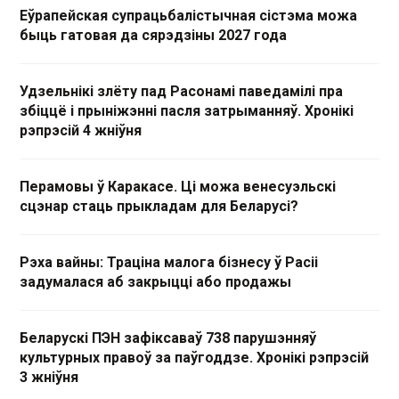
Еўрапейская супрацьбалістычная сістэма можа
быць гатовая да сярэдзіны 2027 года
Удзельнікі злёту пад Расонамі паведамілі пра
збіццё і прыніжэнні пасля затрыманняў. Хронікі
рэпрэсій 4 жніўня
Перамовы ў Каракасе. Ці можа венесуэльскі
сцэнар стаць прыкладам для Беларусі?
Рэха вайны: Траціна малога бізнесу ў Расіі
задумалася аб закрыцці або продажы
Беларускі ПЭН зафіксаваў 738 парушэнняў
культурных правоў за паўгоддзе. Хронікі рэпрэсій
3 жніўня