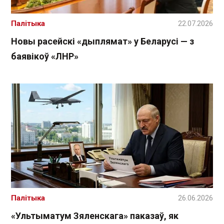
Палітыка
22.07.2026
Новы расейскі «дыплямат» у Беларусі — з
баявікоў «ЛНР»
Палітыка
26.06.2026
«Ультыматум Зяленскага» паказаў, як