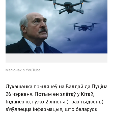
Малюнак з YouTube
Лукашэнка прыляцеў на Валдай да Пуціна
26 чэрвеня. Потым ён злётаў у Кітай,
Інданезію, і ўжо 2 ліпеня (праз тыдзень)
з'яўляецца інфармацыя, што беларускі