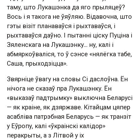
таму, што Лукашэнка да яго прыляцеў?
Вось і я такога не ўяўляю. Відавочна, што
гэты візіт планаваўся і рыхтаваўся, і
рыхтаваўся даўно. І пытанні ціску Пуціна і
Зяленскага на Лукашэнку… ну, калі і
абмяркоўваліся, то ў сэнсе «нялёгка табе,
Саша, прыходзіцца».
Звярніце ўвагу на словы Сі даслоўна. Ён
нічога не сказаў пра Лукашэнку. Ён
«выказаў падтрымку» выключна Беларусі
— як краіне, як дзяржаве. Кітайцам цяпер
асабліва патрэбная Беларусь — як транзіт
у Еўропу, калі «ўкраінскі калідор»
перакрыты, а з Літвой у іх