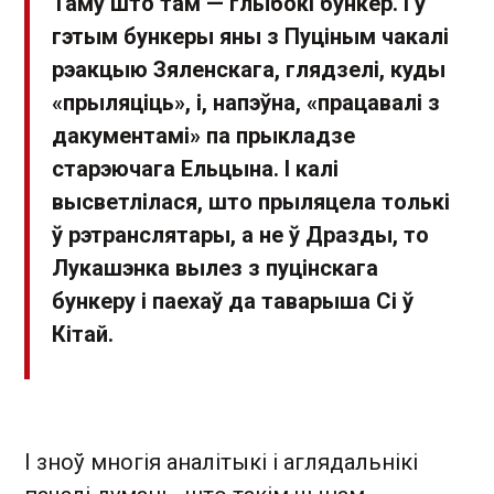
Таму што там — глыбокі бункер. І ў
гэтым бункеры яны з Пуціным чакалі
рэакцыю Зяленскага, глядзелі, куды
«прыляціць», і, напэўна, «працавалі з
дакументамі» па прыкладзе
старэючага Ельцына. І калі
высветлілася, што прыляцела толькі
ў рэтранслятары, а не ў Дразды, то
Лукашэнка вылез з пуцінскага
бункеру і паехаў да таварыша Сі ў
Кітай.
І зноў многія аналітыкі і аглядальнікі