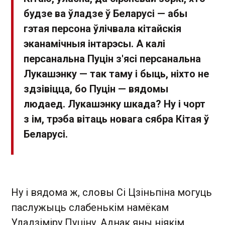
будзе ва ўладзе ў Беларусі — абы
гэтая персона ўлічвала кітайскія
эканамічныя інтарэсы. А калі
персанальна Пуцін з'ясі персанальна
Лукашэнку — так таму і быць, ніхто не
здзівіцца, бо Пуцін — вядомы
людаед. Лукашэнку шкада? Ну і чорт
з ім, трэба вітаць новага сябра Кітая ў
Беларусі.
Ну і вядома ж, словы Сі Цзіньпіна могуць
паслужыць слабенькім намёкам
Уладзіміру Пуціну. Аднак яны ніякім