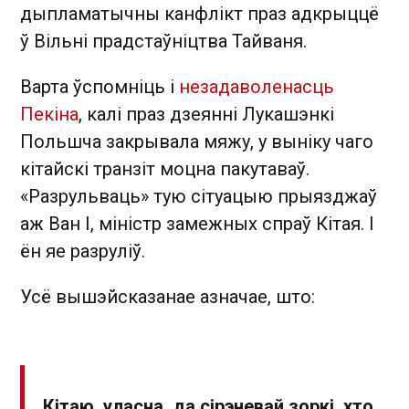
дыпламатычны канфлікт праз адкрыццё
ў Вільні прадстаўніцтва Тайваня.
Варта ўспомніць і
незадаволенасць
Пекіна
, калі праз дзеянні Лукашэнкі
Польшча закрывала мяжу, у выніку чаго
кітайскі транзіт моцна пакутаваў.
«Разрульваць» тую сітуацыю прыязджаў
аж Ван І, міністр замежных спраў Кітая. І
ён яе разруліў.
Усё вышэйсказанае азначае, што:
Кітаю, уласна, да сірэневай зоркі, хто