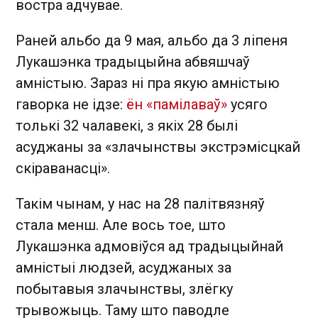
востра адчувае.
Раней альбо да 9 мая, альбо да 3 ліпеня
Лукашэнка традыцыйна абвяшчаў
амністыю. Зараз ні пра якую амністыю
гаворка не ідзе:
ён «памілаваў»
усяго
толькі 32 чалавекі, з якіх 28 былі
асуджаны за «злачынствы экстрэмісцкай
скіраванасці».
Такім чынам, у нас на 28 палітвязняў
стала менш. Але вось тое, што
Лукашэнка адмовіўся ад традыцыйнай
амністыі людзей, асуджаных за
побытавыя злачынствы, злёгку
трывожыць. Таму што паводле