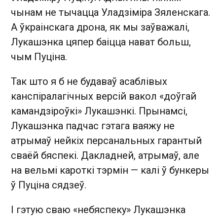
чынам не тычацца Уладзіміра Зяленскага.
А ўкраінскага дрона, як мы заўважалі,
Лукашэнка цяпер баіцца нават больш,
чым Пуціна.
Так што я б не будаваў асаблівых
канспіралагічных версій вакол «доўгай
камандзіроўкі» Лукашэнкі. Прынамсі,
Лукашэнка падчас гэтага ваяжу не
атрымаў нейкіх персанальных гарантый
сваёй бяспекі. Дакладней, атрымаў, але
на вельмі кароткі тэрмін — калі ў бункеры
ў Пуціна сядзеў.
І гэтую сваю «небяспеку» Лукашэнка