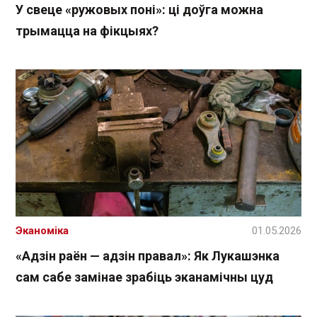
У свеце «ружовых поні»: ці доўга можна
трымацца на фікцыях?
Эканоміка
01.05.2026
«Адзін раён — адзін правал»: Як Лукашэнка
сам сабе замінае зрабіць эканамічны цуд