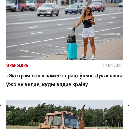
Эканоміка
17.04.2026
«Экстрэмісты» замест працоўных: Лукашэнка
ўжо не ведае, куды вядзе краіну
Спасылка без VPN