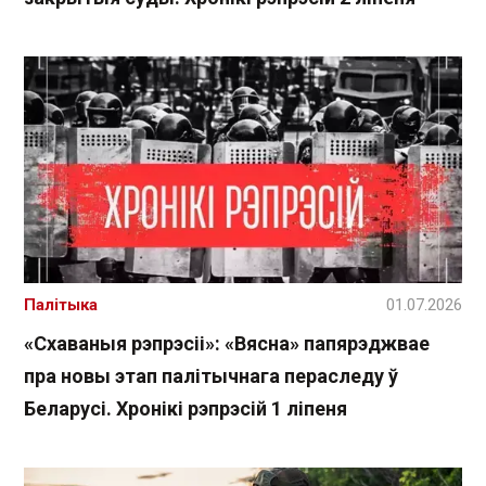
Палітыка
01.07.2026
«Схаваныя рэпрэсіі»: «Вясна» папярэджвае
пра новы этап палітычнага пераследу ў
Беларусі. Хронікі рэпрэсій 1 ліпеня