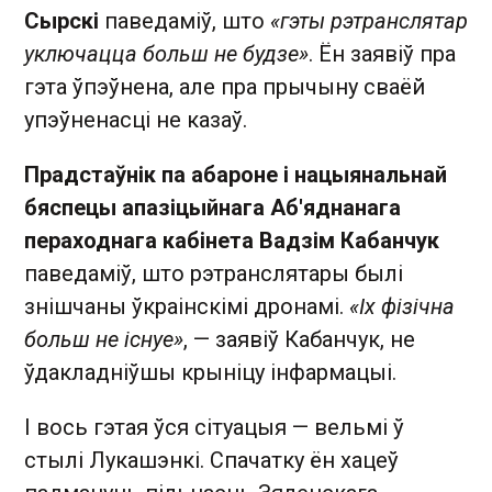
Сырскі
паведаміў, што
«гэты рэтранслятар
уключацца больш не будзе»
. Ён заявіў пра
гэта ўпэўнена, але пра прычыну сваёй
упэўненасці не казаў.
Прадстаўнік па абароне і нацыянальнай
бяспецы апазіцыйнага Аб'яднанага
пераходнага кабінета Вадзім Кабанчук
паведаміў, што рэтранслятары былі
знішчаны ўкраінскімі дронамі.
«Іх фізічна
больш не існуе»
, — заявіў Кабанчук, не
ўдакладніўшы крыніцу інфармацыі.
І вось гэтая ўся сітуацыя — вельмі ў
стылі Лукашэнкі. Спачатку ён хацеў