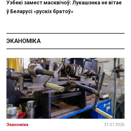
Узбекі замест масквічоў: Лукашэнка не вітае
ў Беларусі «рускіх братоў»
ЭКАНОМІКА
Эканоміка
31.07.2026