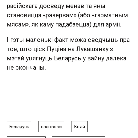
расійскага досведу менавіта яны
становяцца «рэзервам» (або «гарматным
мясам», як каму падабаецца) для арміі.
І гэты маленькі факт можа сведчыць пра
тое, што ціск Пуціна на Лукашэнку з
мэтай уцягнуць Беларусь у вайну далёка
не скончаны.
Беларусь
палітвязні
Кітай