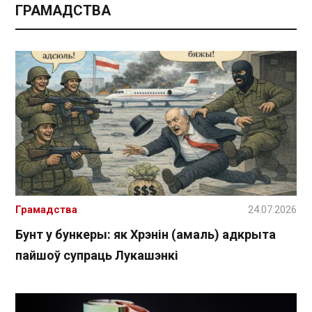
ГРАМАДСТВА
Грамадства
24.07.2026
Бунт у бункеры: як Хрэнін (амаль) адкрыта
пайшоў супраць Лукашэнкі