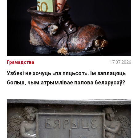
Грамадства
17.07.2026
Узбекі не хочуць «па пяцьсот». Ім заплацяць
больш, чым атрымлівае палова беларусаў?