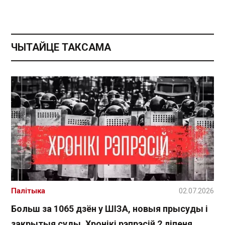
ЧЫТАЙЦЕ ТАКСАМА
Палітыка
02.07.2026
Больш за 1065 дзён у ШІЗА, новыя прысуды і
закрытыя суды. Хронікі рэпрэсій 2 ліпеня