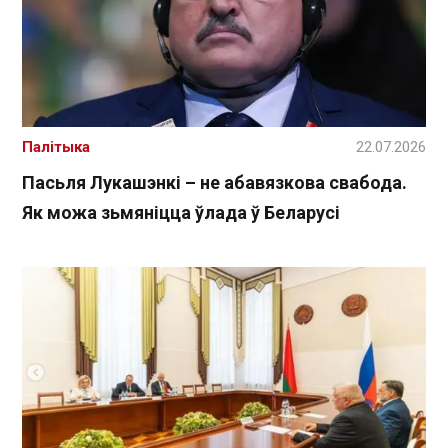
Палітыка
22.07.2026
Пасьля Лукашэнкі – не абавязкова свабода.
Як можа зьмяніцца ўлада ў Беларусі