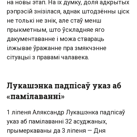
на новы этап. На іх думку, доля адкрытых
рэпрэсій знізілася, аднак штодзённы ціск
не толькі не знік, але стаў менш
прыкметным, што ўскладняе яго
дакументаванне і можа ствараць
ілжывае ўражанне пра змякчэнне
сітуацыі з правамі чалавека.
Лукашэнка падпісаў указ аб
«памілаванні»
1 ліпеня Аляксандр Лукашэнка падпісаў
указ аб памілаванні 32 асуджаных,
прымеркаваны да 3 ліпеня — Дня