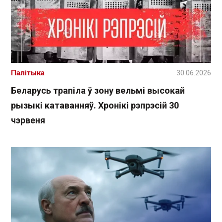
Палітыка
30.06.2026
Беларусь трапіла ў зону вельмі высокай
рызыкі катаванняў. Хронікі рэпрэсій 30
чэрвеня