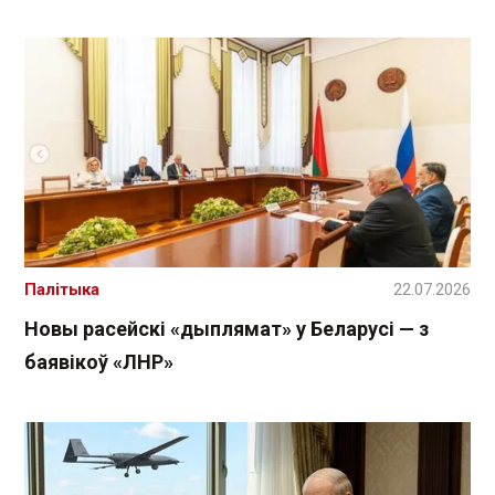
Палітыка
22.07.2026
Новы расейскі «дыплямат» у Беларусі — з
баявікоў «ЛНР»