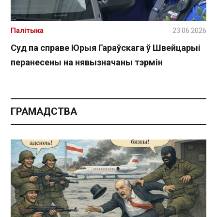
Палітыка
23.06.2026
Суд па справе Юрыя Гараўскага ў Швейцарыі
перанесены на нявызначаны тэрмін
ГРАМАДСТВА