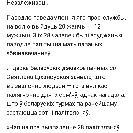
Незалежнасці.
Паводле паведамлення яго прэс-службы,
на волю выйдуць 20 жанчын і 12
мужчын. З іх 28 чалавек былі асуджаныя
паводле палітычна матываваных
абвінавачанняў.
Лідарка беларускіх дэмакратычных сіл
Святлана Ціханоўская заявіла, што
вызваленне людзей — гэта вялікае
палягчэнне для іх сем'яў, аднак нагадала,
што ў беларускіх турмах па-ранейшаму
застаюцца сотні палітвязняў.
«Навіна пра вызваленне 28 палітвязняў —