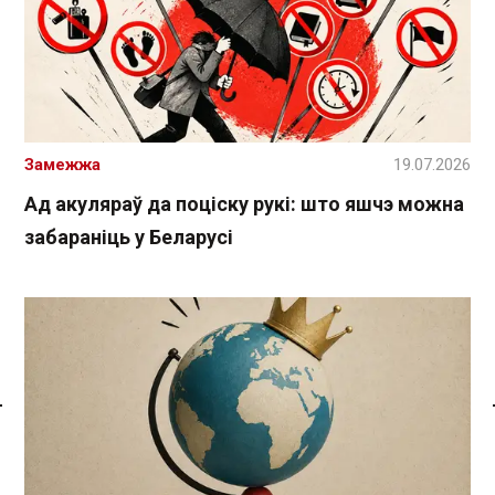
Замежжа
19.07.2026
Ад акуляраў да поціску рукі: што яшчэ можна
забараніць у Беларусі
Спасылка без VPN