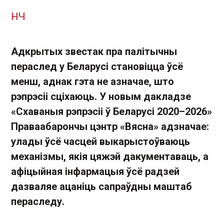
НЧ
Адкрытых звестак пра палітычны
пераслед у Беларусі становіцца ўсё
менш, аднак гэта не азначае, што
рэпрэсіі сціхаюць. У новым дакладзе
«Схаваныя рэпрэсіі ў Беларусі 2020–2026»
Праваабарончы цэнтр «Вясна» адзначае:
улады ўсё часцей выкарыстоўваюць
механізмы, якія цяжэй дакументаваць, а
афіцыйная інфармацыя ўсё радзей
дазваляе ацаніць сапраўдны маштаб
пераследу.