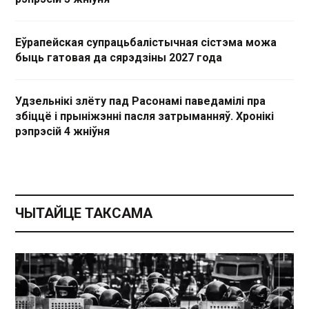
Еўрапейская супрацьбалістычная сістэма можа
быць гатовая да сярэдзіны 2027 года
Удзельнікі злёту пад Расонамі паведамілі пра
збіццё і прыніжэнні пасля затрыманняў. Хронікі
рэпрэсій 4 жніўня
ЧЫТАЙЦЕ ТАКСАМА