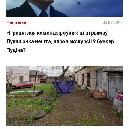
Палітыка
03.07.2026
«Працяглая камандзіроўка»: ці атрымаў
Лукашэнка нешта, апроч экскурсіі ў бункер
Пуціна?