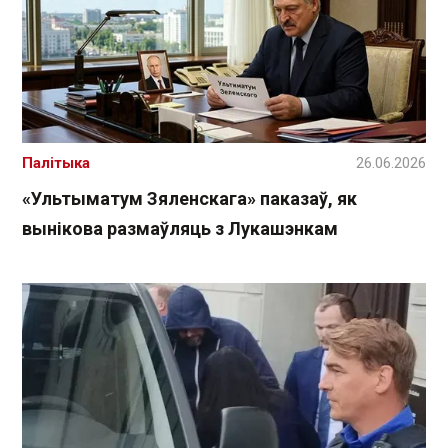
Палітыка
26.06.2026
«Ультыматум Зяленскага» паказаў, як
вынікова размаўляць з Лукашэнкам