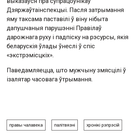
выказаўся пра супрацоўнікаў
Дзяржаўтаінспекцыі. Пасля затрымання
яму таксама паставілі ў віну нібыта
дапушчаныя парушэнні Правілаў
дарожнага руху і падпіску на рэсурсы, якія
беларускія ўлады ўнеслі ў спіс
«экстрэмісцкіх».
Паведамляецца, што мужчыну змясцілі ў
ізалятар часовага ўтрымання.
правы чалавека
палітвязні
хронікі рэпрэсій