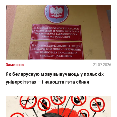
Замежжа
21.07.2026
Як беларускую мову вывучаюць у польскіх
універсітэтах — і навошта гэта сёння