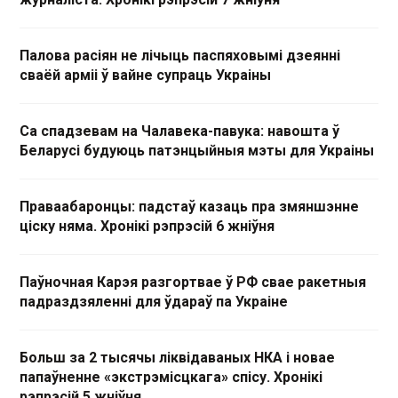
Палова расіян не лічыць паспяховымі дзеянні
сваёй арміі ў вайне супраць Украіны
Са спадзевам на Чалавека-павука: навошта ў
Беларусі будуюць патэнцыйныя мэты для Украіны
Праваабаронцы: падстаў казаць пра змяншэнне
ціску няма. Хронікі рэпрэсій 6 жніўня
Паўночная Карэя разгортвае ў РФ свае ракетныя
падраздзяленні для ўдараў па Украіне
Больш за 2 тысячы ліквідаваных НКА і новае
папаўненне «экстрэмісцкага» спісу. Хронікі
рэпрэсій 5 жніўня