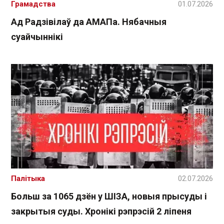
Грамадства
01.07.2026
Ад Радзівілаў да АМАПа. Нябачныя
суайчыннікі
Палітыка
02.07.2026
Больш за 1065 дзён у ШІЗА, новыя прысуды і
закрытыя суды. Хронікі рэпрэсій 2 ліпеня