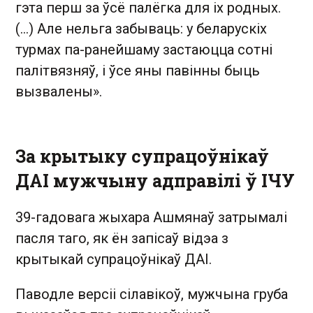
гэта перш за ўсё палёгка для іх родных.
(...) Але нельга забываць: у беларускіх
турмах па-ранейшаму застаюцца сотні
палітвязняў, і ўсе яны павінны быць
вызвалены».
За крытыку супрацоўнікаў
ДАІ мужчыну адправілі ў ІЧУ
39-гадовага жыхара Ашмянаў затрымалі
пасля таго, як ён запісаў відэа з
крытыкай супрацоўнікаў ДАІ.
Паводле версіі сілавікоў, мужчына груба