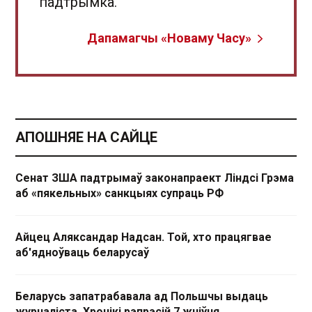
падтрымка.
Дапамагчы «Новаму Часу»
АПОШНЯЕ НА САЙЦЕ
Сенат ЗША падтрымаў законапраект Ліндсі Грэма
аб «пякельных» санкцыях супраць РФ
Айцец Аляксандар Надсан. Той, хто працягвае
аб'ядноўваць беларусаў
Беларусь запатрабавала ад Польшчы выдаць
журналіста. Хронікі рэпрэсій 7 жніўня