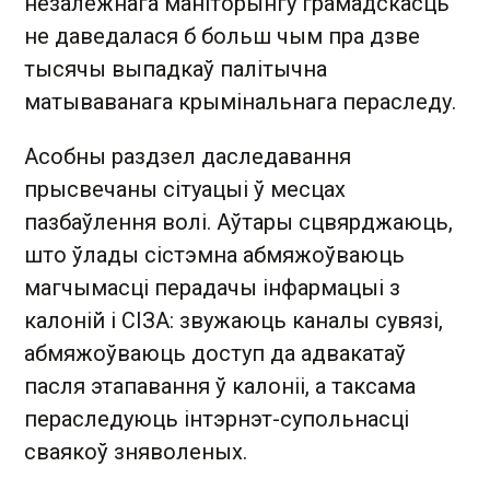
незалежнага маніторынгу грамадскасць
не даведалася б больш чым пра дзве
тысячы выпадкаў палітычна
матываванага крымінальнага пераследу.
Асобны раздзел даследавання
прысвечаны сітуацыі ў месцах
пазбаўлення волі. Аўтары сцвярджаюць,
што ўлады сістэмна абмяжоўваюць
магчымасці перадачы інфармацыі з
калоній і СІЗА: звужаюць каналы сувязі,
абмяжоўваюць доступ да адвакатаў
пасля этапавання ў калоніі, а таксама
пераследуюць інтэрнэт-супольнасці
сваякоў зняволеных.