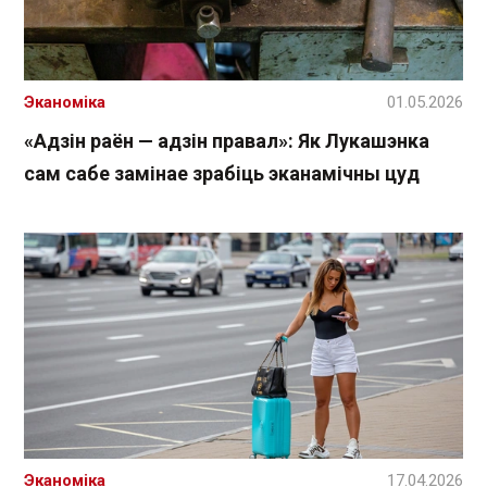
Эканоміка
01.05.2026
«Адзін раён — адзін правал»: Як Лукашэнка
сам сабе замінае зрабіць эканамічны цуд
Эканоміка
17.04.2026