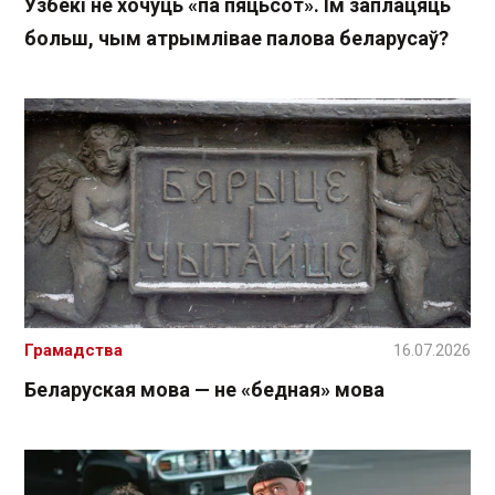
Узбекі не хочуць «па пяцьсот». Ім заплацяць
больш, чым атрымлівае палова беларусаў?
Грамадства
16.07.2026
Беларуская мова — не «бедная» мова