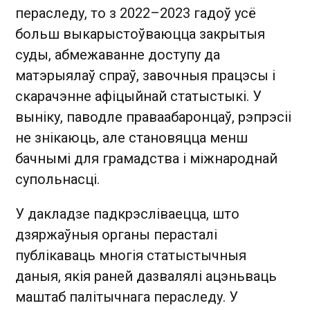
пераследу, то з 2022–2023 гадоў усё
больш выкарыстоўваюцца закрытыя
суды, абмежаванне доступу да
матэрыялаў спраў, завочныя працэсы і
скарачэнне афіцыйнай статыстыкі. У
выніку, паводле праваабаронцаў, рэпрэсіі
не знікаюць, але становяцца менш
бачнымі для грамадства і міжнароднай
супольнасці.
У дакладзе падкрэсліваецца, што
дзяржаўныя органы перасталі
публікаваць многія статыстычныя
даныя, якія раней дазвалялі ацэньваць
маштаб палітычнага пераследу. У