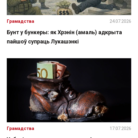
Грамадства
24.07.2026
Бунт у бункеры: як Хрэнін (амаль) адкрыта
пайшоў супраць Лукашэнкі
Грамадства
17.07.2026