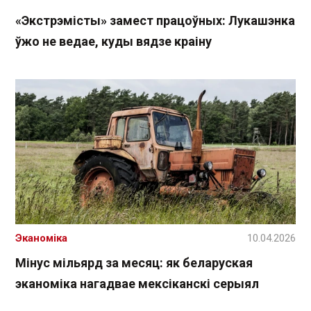
«Экстрэмісты» замест працоўных: Лукашэнка
ўжо не ведае, куды вядзе краіну
Эканоміка
10.04.2026
Мінус мільярд за месяц: як беларуская
эканоміка нагадвае мексіканскі серыял