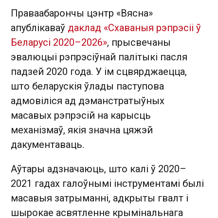
Праваабарончы цэнтр «Вясна»
апублікаваў
даклад «Схаваныя рэпрэсіі ў
Беларусі 2020–2026»
, прысвечаны
эвалюцыі рэпрэсіўнай палітыкі пасля
падзей 2020 года. У ім сцвярджаецца,
што беларускія ўлады паступова
адмовіліся ад дэманстратыўных
масавых рэпрэсій на карысць
механізмаў, якія значна цяжэй
дакументаваць.
Аўтары адзначаюць, што калі ў 2020–
2021 гадах галоўнымі інструментамі былі
масавыя затрыманні, адкрыты гвалт і
шырокае асвятленне крымінальнага