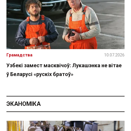
Грамадства
10.07.2026
Узбекі замест масквічоў: Лукашэнка не вітае
ў Беларусі «рускіх братоў»
ЭКАНОМІКА