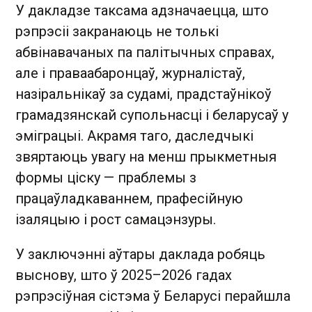
У дакладзе таксама адзначаецца, што
рэпрэсіі закранаюць не толькі
абвінавачаных па палітычных справах,
але і праваабаронцаў, журналістаў,
назіральнікаў за судамі, прадстаўнікоў
грамадзянскай супольнасці і беларусаў у
эміграцыі. Акрамя таго, даследчыкі
звяртаюць увагу на менш прыкметныя
формы ціску — праблемы з
працаўладкаваннем, прафесійную
ізаляцыю і рост самацэнзуры.
У заключэнні аўтары даклада робяць
выснову, што ў 2025–2026 гадах
рэпрэсіўная сістэма ў Беларусі перайшла