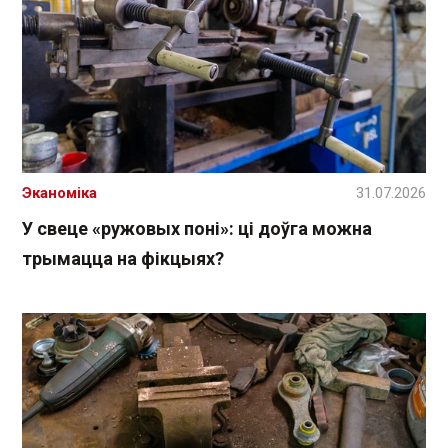
Эканоміка
31.07.2026
У свеце «ружовых поні»: ці доўга можна
трымацца на фікцыях?