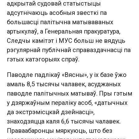
адкрытай судовай статыстыцы
адсутнічаюць асобныя звесткі па
большасці палітычна матываваных
артыкулаў, а Генеральная пракуратура,
Следчы камітэт і МУС больш не вядуць
рэгулярнай публічнай справаздачнасці па
гэтых катэгорыях спраў.
Паводле падлікаў «Вясны», у іх базе ўжо
амаль 8,5 тысячы чалавек, асуджаных
паводле палітычных матываў. Пры гэтым
у дзяржаўным пераліку асоб, «датычных
да экстрэмісцкай дзейнасці»,
знаходзяцца каля 6,6 тысячы чалавек.
Праваабаронцы мяркуюць, што без