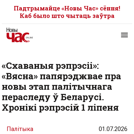
Падтрымайце «Новы Час» сёння!
Каб было што чытаць заўтра
«Схаваныя рэпрэсіі»:
«Вясна» папярэджвае пра
новы этап палітычнага
пераследу ў Беларусі.
Хронікі рэпрэсій 1 ліпеня
Палітыка
01.07.2026