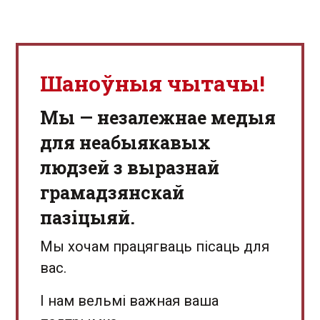
Шаноўныя чытачы!
Мы — незалежнае медыя
для неабыякавых
людзей з выразнай
грамадзянскай
пазіцыяй.
Мы хочам працягваць пісаць для
вас.
І нам вельмі важная ваша