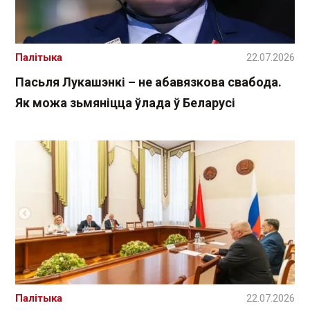
Палітыка
22.07.2026
Пасьля Лукашэнкі – не абавязкова свабода.
Як можа зьмяніцца ўлада ў Беларусі
Палітыка
22.07.2026