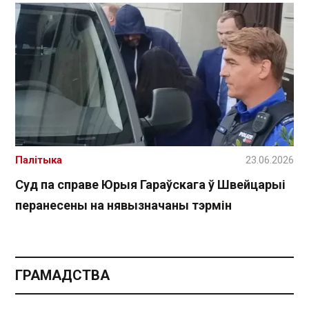
Палітыка
23.06.2026
Суд па справе Юрыя Гараўскага ў Швейцарыі
перанесены на нявызначаны тэрмін
ГРАМАДСТВА