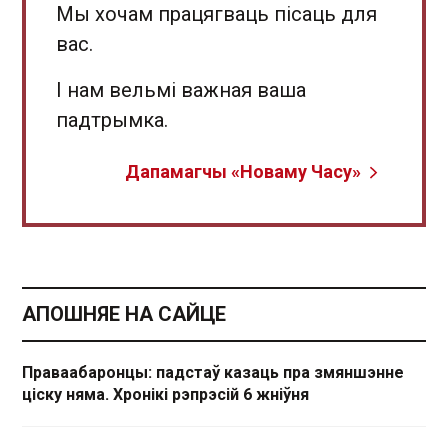
Мы хочам працягваць пісаць для
вас.
І нам вельмі важная ваша
падтрымка.
Дапамагчы «Новаму Часу»
АПОШНЯЕ НА САЙЦЕ
Праваабаронцы: падстаў казаць пра змяншэнне
ціску няма. Хронікі рэпрэсій 6 жніўня