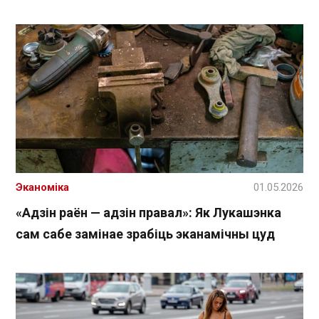
Эканоміка
01.05.2026
«Адзін раён — адзін правал»: Як Лукашэнка
сам сабе замінае зрабіць эканамічны цуд