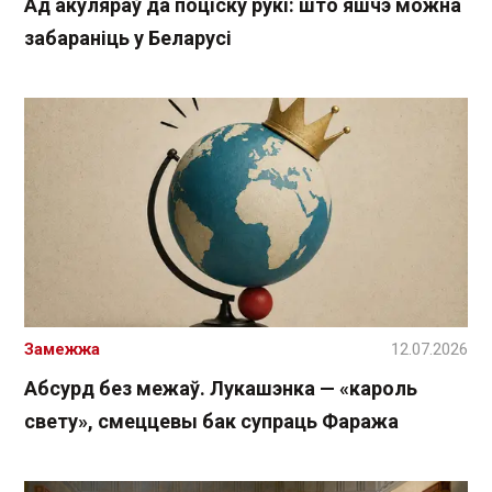
Ад акуляраў да поціску рукі: што яшчэ можна
забараніць у Беларусі
Замежжа
12.07.2026
Абсурд без межаў. Лукашэнка — «кароль
свету», смеццевы бак супраць Фаража