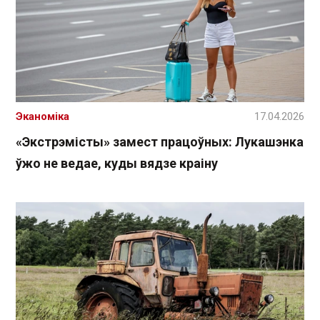
Эканоміка
17.04.2026
«Экстрэмісты» замест працоўных: Лукашэнка
ўжо не ведае, куды вядзе краіну