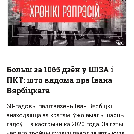
Больш за 1065 дзён у ШІЗА і
ПКТ: што вядома пра Івана
Вярбіцкага
60-гадовы палітвязень Іван Вярбіцкі
знаходзіцца за кратамі ўжо амаль шэсць
гадоў — з кастрычніка 2020 года. За гэты
час яго тройчы судзілі паводле артыкула