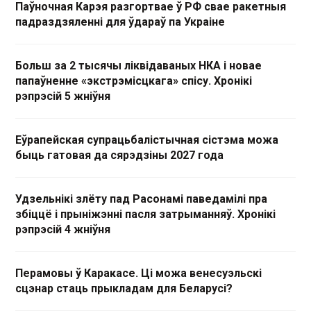
Паўночная Карэя разгортвае ў РФ свае ракетныя
падраздзяленні для ўдараў па Украіне
Больш за 2 тысячы ліквідаваных НКА і новае
папаўненне «экстрэмісцкага» спісу. Хронікі
рэпрэсій 5 жніўня
Еўрапейская супрацьбалістычная сістэма можа
быць гатовая да сярэдзіны 2027 года
Удзельнікі злёту пад Расонамі паведамілі пра
збіццё і прыніжэнні пасля затрыманняў. Хронікі
рэпрэсій 4 жніўня
Перамовы ў Каракасе. Ці можа венесуэльскі
сцэнар стаць прыкладам для Беларусі?