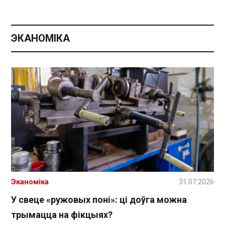
ЭКАНОМІКА
Эканоміка
31.07.2026
У свеце «ружовых поні»: ці доўга можна
трымацца на фікцыях?