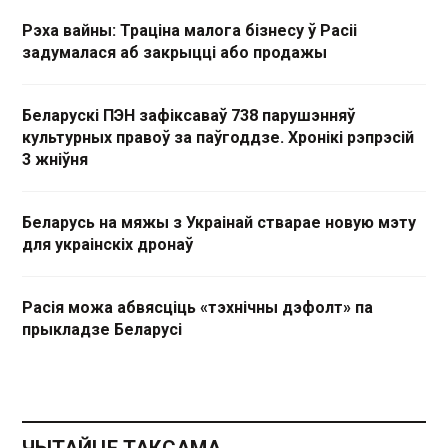
Рэха вайны: Траціна малога бізнесу ў Расіі
задумалася аб закрыцці або продажы
Беларускі ПЭН зафіксаваў 738 парушэнняў
культурных правоў за паўгоддзе. Хронікі рэпрэсій
3 жніўня
Беларусь на мяжы з Украінай стварае новую мэту
для украінскіх дронаў
Расія можа абвясціць «тэхнічны дэфолт» па
прыкладзе Беларусі