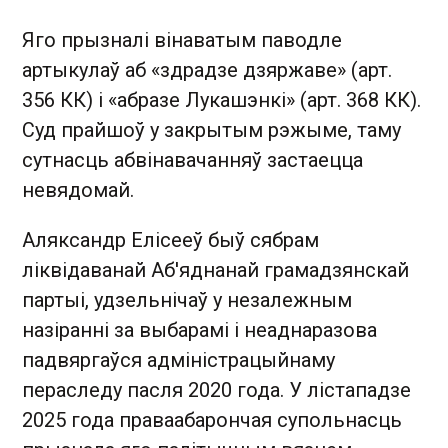
Яго прызналі вінаватым паводле
артыкулаў аб «здрадзе дзяржаве» (арт.
356 КК) і «абразе Лукашэнкі» (арт. 368 КК).
Суд прайшоў у закрытым рэжыме, таму
сутнасць абвінавачанняў застаецца
невядомай.
Аляксандр Елісееў быў сябрам
ліквідаванай Аб'яднанай грамадзянскай
партыі, удзельнічаў у незалежным
назіранні за выбарамі і неаднаразова
падвяргаўся адміністрацыйнаму
пераследу пасля 2020 года. У лістападзе
2025 года праваабарончая супольнасць