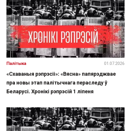
Палітыка
01.07.2026
«Схаваныя рэпрэсіі»: «Вясна» папярэджвае
пра новы этап палітычнага пераследу ў
Беларусі. Хронікі рэпрэсій 1 ліпеня