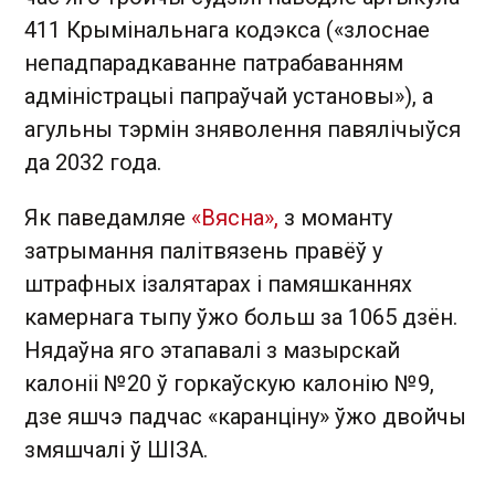
411 Крымінальнага кодэкса («злоснае
непадпарадкаванне патрабаванням
адміністрацыі папраўчай установы»), а
агульны тэрмін зняволення павялічыўся
да 2032 года.
Як паведамляе
«Вясна»,
з моманту
затрымання палітвязень правёў у
штрафных ізалятарах і памяшканнях
камернага тыпу ўжо больш за 1065 дзён.
Нядаўна яго этапавалі з мазырскай
калоніі №20 ў горкаўскую калонію №9,
дзе яшчэ падчас «каранціну» ўжо двойчы
змяшчалі ў ШІЗА.