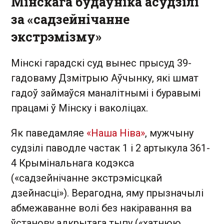
Мінскага будаўніка асудзілі
за «садзейнічанне
экстрэмізму»
Мінскі гарадскі суд вынес прысуд 39-
гадоваму Дзмітрыю Аўчынку, які шмат
гадоў займаўся маналітнымі і буравымі
працамі ў Мінску і ваколіцах.
Як паведамляе
«Наша Ніва»
, мужчыну
судзілі паводле частак 1 і 2 артыкула 361-
4 Крымінальнага кодэкса
(«садзейнічанне экстрэмісцкай
дзейнасці»). Верагодна, яму прызначылі
абмежаванне волі без накіравання ва
ўстанову адкрытага тыпу («хатнюю