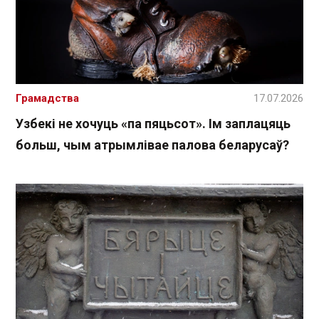
Грамадства
17.07.2026
Узбекі не хочуць «па пяцьсот». Ім заплацяць
больш, чым атрымлівае палова беларусаў?