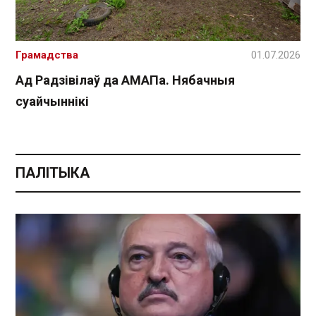
Грамадства
01.07.2026
Ад Радзівілаў да АМАПа. Нябачныя
суайчыннікі
ПАЛІТЫКА