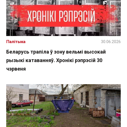
Палітыка
30.06.2026
Беларусь трапіла ў зону вельмі высокай
рызыкі катаванняў. Хронікі рэпрэсій 30
чэрвеня