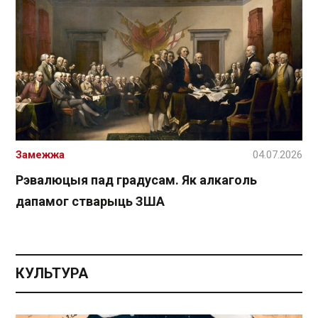
Замежжа
04.07.2026
Рэвалюцыя пад градусам. Як алкаголь
дапамог стварыць ЗША
КУЛЬТУРА