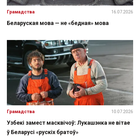
Грамадства
16.07.2026
Беларуская мова — не «бедная» мова
Грамадства
10.07.2026
Узбекі замест масквічоў: Лукашэнка не вітае
ў Беларусі «рускіх братоў»