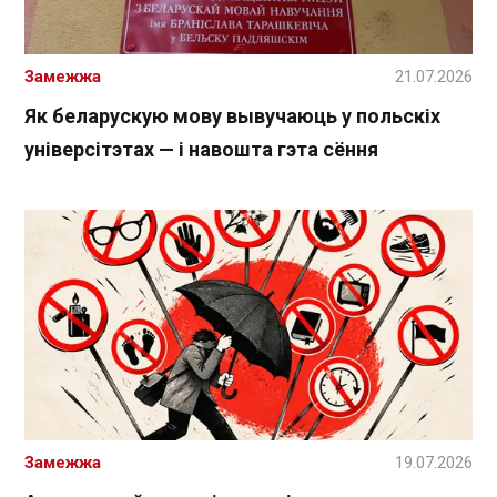
Замежжа
21.07.2026
Як беларускую мову вывучаюць у польскіх
універсітэтах — і навошта гэта сёння
Замежжа
19.07.2026