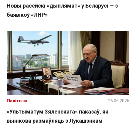
Новы расейскі «дыплямат» у Беларусі — з
баявікоў «ЛНР»
Палітыка
26.06.2026
«Ультыматум Зяленскага» паказаў, як
вынікова размаўляць з Лукашэнкам