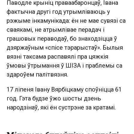
Паводле крыніц праваабаронцаў, Івана
фактычна другі год утрымліваюць у
рэжыме інкамунікада: ён не мае сувязі са
сваякамі, не атрымлівае перадач і
грашовых пераводаў, бо знаходзіцца ў
дзяржаўным «спісе тэрарыстаў». Былыя
вязні таксама распавялі пра цяжкія
ўмовы ўтрымання ў ШІЗА і праблемы са
здароўем палітвязня.
17 ліпеня Івану Вярбіцкаму споўніцца 61
год. Гэта будзе ўжо шосты дзень
народзінаў, які ён сустрэне за кратамі.