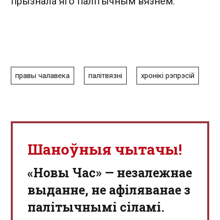
прызнала яго палітычным вязнем.
правы чалавека
палітвязні
хронікі рэпрэсій
Шаноўныя чытачы!
«Новы Час» — незалежнае
выданне, не афіляванае з
палітычнымі сіламі.