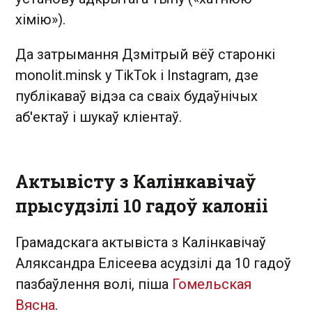
хімію»).
Да затрымання Дзмітрый вёў старонкі
monolit.minsk у TikTok і Instagram, дзе
публікаваў відэа са сваіх будаўнічых
аб'ектаў і шукаў кліентаў.
Актывісту з Калінкавічаў
прысудзілі 10 гадоў калоніі
Грамадскага актывіста з Калінкавічаў
Аляксандра Елісеева асудзілі да 10 гадоў
пазбаўлення волі, піша
Гомельская
Вясна
.