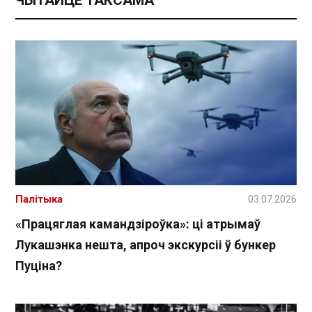
ЧЫТАЙЦЕ ТАКСАМА
Палітыка
03.07.2026
«Працяглая камандзіроўка»: ці атрымаў
Лукашэнка нешта, апроч экскурсіі ў бункер
Пуціна?