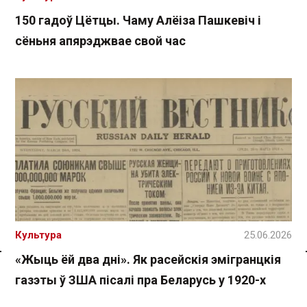
150 гадоў Цётцы. Чаму Алёіза Пашкевіч і
сёньня апярэджвае свой час
Культура
25.06.2026
«Жыць ёй два дні». Як расейскія эмігранцкія
Спасылка без VPN
газэты ў ЗША пісалі пра Беларусь у 1920-х