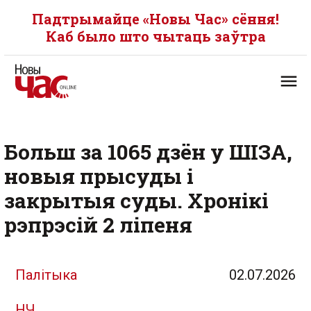
Падтрымайце «Новы Час» сёння!
Каб было што чытаць заўтра
Больш за 1065 дзён у ШІЗА,
новыя прысуды і
закрытыя суды. Хронікі
рэпрэсій 2 ліпеня
Палітыка
02.07.2026
НЧ