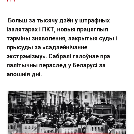
Больш за тысячу дзён у штрафных
ізалятарах і ПКТ, новыя працяглыя
тэрміны зняволення, закрытыя суды і
прысуды за «садзейнічанне
экстрэмізму». Сабралі галоўнае пра
палітычны пераслед у Беларусі за
апошнія дні.