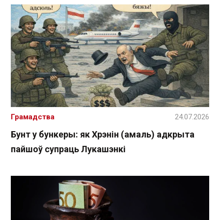
Грамадства
24.07.2026
Бунт у бункеры: як Хрэнін (амаль) адкрыта
пайшоў супраць Лукашэнкі