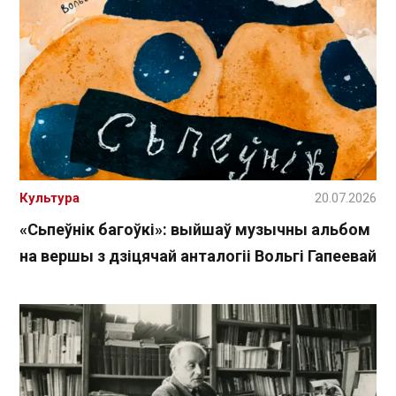
Культура
20.07.2026
«Сьпеўнік багоўкі»: выйшаў музычны альбом
на вершы з дзіцячай анталогіі Вольгі Гапеевай