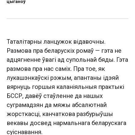
цыганоў
Таталітарны ланцужок відавочны.
Размова пра беларускіх ромаў — гэта не
адцягненне ўвагі ад супольнай бяды. Гэта
размова пра нас саміх. Пра тое, як
лукашэнкаўскі рэжым, апантаны ідэяй
вярнуць горшыя каланіяльныя практыкі
БССР, давёў стаўленне да нашых
суграмадзян да мяжы абсалютнай
жорсткасці, канчаткова разбурыўшы
векавы досвед нармальнага беларускага
суіснавання.