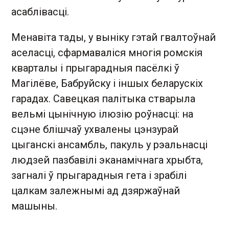
асаблівасці.
Менавіта тады, у выніку гэтай гвалтоўнай
аселасці, сфармаваліся многія ромскія
кварталы і прыгарадныя пасёлкі ў
Магілёве, Бабруйску і іншых беларускіх
гарадах. Савецкая палітыка стварыла
вельмі цынічную ілюзію роўнасці: на
сцэне блішчаў ухвалены цэнзурай
цыганскі ансамбль, пакуль у рэальнасці
людзей пазбавілі эканамічнага хрыбта,
загналі ў прыгарадныя гета і зрабілі
цалкам залежнымі ад дзяржаўнай
машыны.