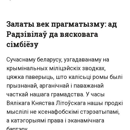
Залаты век прагматызму: ад
Радзівілаў да вясковага
сімбіёзу
Сучаснаму беларусу, узгадаванаму на
крымінальных міліцэйскіх зводках,
цяжка паверыць, што калісьці ромы былі
прызнанай, арганічнай і паважанай
часткай нашага грамадства. У часы
Вялікага Княства Літоўскага нашы продкі
мыслілі не ксенафобскімі стэрэатыпамі,
а катэгорыямі права і эканамічнага
бартэру.