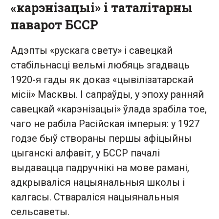
«карэнізацыі» і таталітарны
паварот БССР
Адэпты «рускага свету» і савецкай
стабільнасці вельмі любяць згадваць
1920-я гады як доказ «цывілізатарскай
місіі» Масквы. І сапраўды, у эпоху ранняй
савецкай «карэнізацыі» ўлада зрабіла тое,
чаго не рабіла Расійская імперыя: у 1927
годзе быў створаны першы афіцыйны
цыганскі алфавіт, у БССР пачалі
выдавацца падручнікі на мове рамані,
адкрываліся нацыянальныя школы і
калгасы. Ствараліся нацыянальныя
сельсаветы.