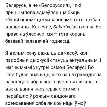
Беларусь, а не «Белоруссия», і які
прынцыпова адмаўляецца быць
«бульбашом» ці «маларосам», гэты выбар
відавочны. Канечне,
Sakartvelas
і
romai
. Бо
права на ўласнае імя — гэта корань
базавай чалавечай годнасці.
Я вельмі хачу дажыць да часоў, калі
падобныя дыскусіі стануць актуальнымі і
магчымымі ўнутры самой Беларусі. Бо
гэта будзе значыць, што наша грамадства
нарэшце выбралася з цясніны фізічнага
выжывання насуперак сістэме і
перайшло ў рэжым свядомага
асэнсавання сябе як крыніцы ўмоў