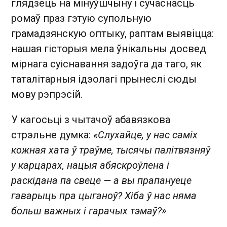
глядзець на мінуўшчыну і сучаснасць
ромаў праз гэтую супольную
грамадзянскую оптыку, раптам выявіцца:
нашая гісторыя мела ўнікальны досвед
мірнага суіснавання задоўга да таго, як
таталітарныя ідэолагі прынеслі сюды
мову рэпрэсій.
У кагосьці з чытачоў абавязкова
стрэльне думка:
«Слухайце, у нас саміх
кожная хата ў траўме, тысячы палітвязняў
у карцарах, нацыя абяскроўлена і
раскідана па свеце — а вы прапануеце
гаварыць пра цыганоў? Хіба ў нас няма
больш важных і гарачых тэмаў?»