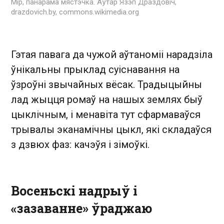
Мір, панарама мястэчка. Аўтар Язэп Драздовіч,
drazdovich.by, commons.wikimedia.org
Гэтая павага да чужой аўтаноміі нарадзіла
ўнікальны прыклад суіснавання на
ўзроўні звычайных вёсак. Традыцыйны
лад жыцця ромаў на нашых землях быў
цыклічным, і менавіта тут сфармаваўся
трывалы эканамічны цыкл, які складаўся
з дзвюх фаз: качэўя і зімоўкі.
Восеньскі надрыў і
«зазаванне» ўраджаю