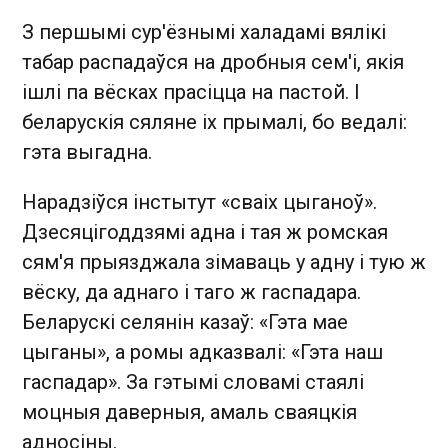
З першымі сур'ёзнымі халадамі вялікі
табар распадаўся на дробныя сем'і, якія
ішлі па вёсках прасіцца на пастой. І
беларускія сяляне іх прымалі, бо ведалі:
гэта выгадна.
Нарадзіўся інстытут «сваіх цыганоў».
Дзесяцігоддзямі адна і тая ж ромская
сям'я прыязджала зімаваць у адну і тую ж
вёску, да аднаго і таго ж гаспадара.
Беларускі селянін казаў: «Гэта мае
цыганы», а ромы адказвалі: «Гэта наш
гаспадар». За гэтымі словамі стаялі
моцныя даверныя, амаль сваяцкія
адносіны.