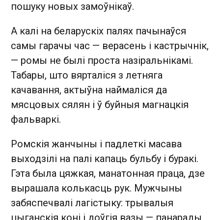
пошуку новых замоўнікаў.
А калі на беларускіх палях пачынаўся
самы гарачы час — верасень і кастрычнік,
— ромы не былі проста назіральнікамі.
Табары, што вярталіся з летняга
качавання, актыўна наймаліся да
мясцовых сялян і ў буйныя магнацкія
фальваркі.
Ромскія жанчыны і падлеткі масава
выходзілі на палі капаць бульбу і буракі.
Гэта была цяжкая, манатонная праца, дзе
вырашала колькасць рук. Мужчыны
забяспечвалі лагістыку: трывалыя
цыганскія коні і доўгія вазы — панарады