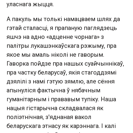
уласнага жыцця.
А пакуль мы толькі намацваем шлях да
гэтай сталасці, я прапаную паглядзець
яшчэ на адно «адценне чорнага» з
палітры лукашэнкаўскага рэжыму, пра
якое мы амаль ніколі не гаворым.
Гаворка пойдзе пра нашых суайчыннікаў,
пра частку беларусаў, якія стагоддзямі
дзялілі з намі гэтую зямлю, але сёння
апынуліся фактычна ў нябачным
гуманітарным і прававым тупіку. Наша
нацыя гістарычна складвалася як
поліэтнічная, з'яднаная вакол
беларускага этнасу як карэннага. І калі