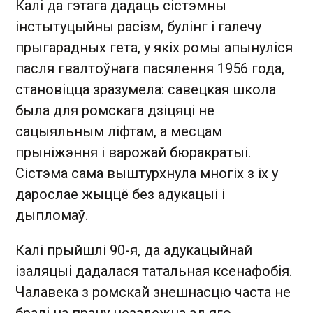
Калі да гэтага дадаць сістэмны
інстытуцыйны расізм, булінг і галечу
прыгарадных гета, у якіх ромы апынуліся
пасля гвалтоўнага пасялення 1956 года,
становіцца зразумела: савецкая школа
была для ромскага дзіцяці не
сацыяльным ліфтам, а месцам
прыніжэння і варожай бюракратыі.
Сістэма сама выштурхнула многіх з іх у
дарослае жыццё без адукацыі і
дыпломаў.
Калі прыйшлі 90-я, да адукацыйнай
ізаляцыі дадалася татальная ксенафобія.
Чалавека з ромскай знешнасцю часта не
бралі на працу незалежна ад яго