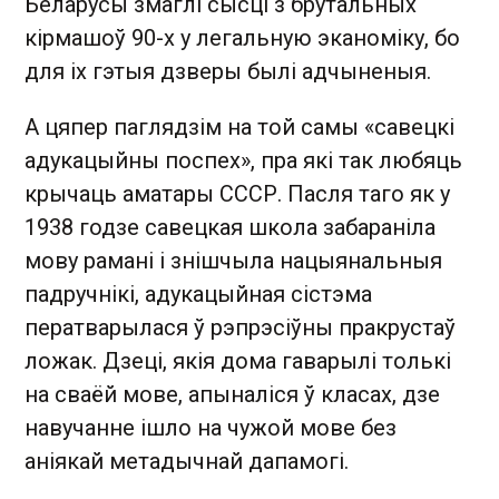
Беларусы змаглі сысці з брутальных
кірмашоў 90-х у легальную эканоміку, бо
для іх гэтыя дзверы былі адчыненыя.
А цяпер паглядзім на той самы «савецкі
адукацыйны поспех», пра які так любяць
крычаць аматары СССР. Пасля таго як у
1938 годзе савецкая школа забараніла
мову рамані і знішчыла нацыянальныя
падручнікі, адукацыйная сістэма
ператварылася ў рэпрэсіўны пракрустаў
ложак. Дзеці, якія дома гаварылі толькі
на сваёй мове, апыналіся ў класах, дзе
навучанне ішло на чужой мове без
аніякай метадычнай дапамогі.