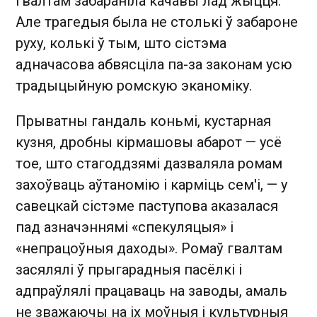
гвалтам забараніла качавы лад жыцця.
Але трагедыя была не столькі ў забароне
руху, колькі ў тым, што сістэма
адначасова абвясціла па-за законам усю
традыцыйную ромскую эканоміку.
Прыватны гандаль коньмі, кустарная
кузня, дробны кірмашовы абарот — усё
тое, што стагоддзямі дазваляла ромам
захоўваць аўтаномію і карміць сем'і, — у
савецкай сістэме паступова аказалася
пад азначэннямі «спекуляцыя» і
«непрацоўныя даходы». Ромаў гвалтам
засялялі ў прыгарадныя пасёлкі і
адпраўлялі працаваць на заводы, амаль
не зважаючы на іх моўныя і культурныя