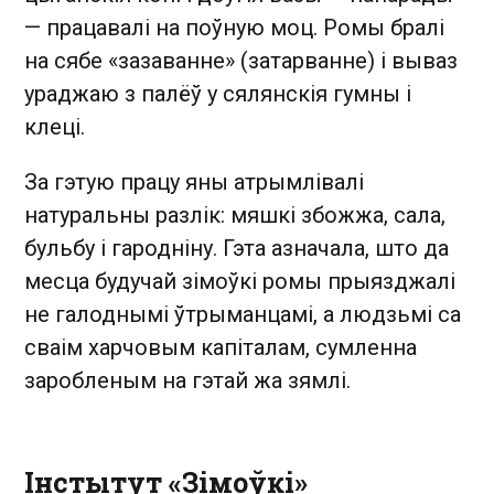
— працавалі на поўную моц. Ромы бралі
на сябе «зазаванне» (затарванне) і вываз
ураджаю з палёў у сялянскія гумны і
клеці.
За гэтую працу яны атрымлівалі
натуральны разлік: мяшкі збожжа, сала,
бульбу і гародніну. Гэта азначала, што да
месца будучай зімоўкі ромы прыязджалі
не галоднымі ўтрыманцамі, а людзьмі са
сваім харчовым капіталам, сумленна
заробленым на гэтай жа зямлі.
Інстытут «Зімоўкі»