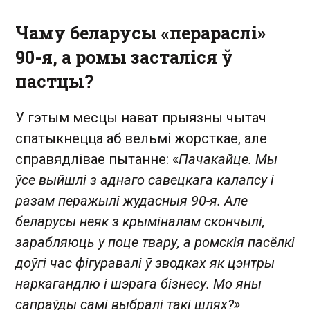
Чаму беларусы «перараслі»
90-я, а ромы засталіся ў
пастцы?
У гэтым месцы нават прыязны чытач
спатыкнецца аб вельмі жорсткае, але
справядлівае пытанне: «
Пачакайце. Мы
ўсе выйшлі з аднаго савецкага калапсу і
разам перажылі жудасныя 90-я. Але
беларусы неяк з крыміналам скончылі,
зарабляюць у поце твару, а ромскія пасёлкі
доўгі час фігуравалі ў зводках як цэнтры
наркагандлю і шэрага бізнесу. Мо яны
сапраўды самі выбралі такі шлях?»