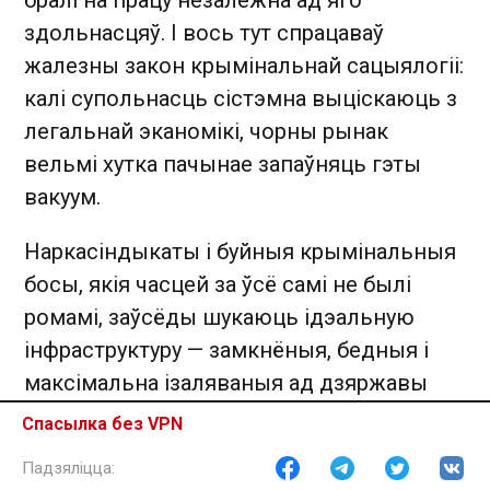
здольнасцяў. І вось тут спрацаваў
жалезны закон крымінальнай сацыялогіі:
калі супольнасць сістэмна выціскаюць з
легальнай эканомікі, чорны рынак
вельмі хутка пачынае запаўняць гэты
вакуум.
Наркасіндыкаты і буйныя крымінальныя
босы, якія часцей за ўсё самі не былі
ромамі, заўсёды шукаюць ідэальную
інфраструктуру — замкнёныя, бедныя і
максімальна ізаляваныя ад дзяржавы
анклавы. Ромскія пасёлкі з іх унутранай
Спасылка без VPN
салідарнасцю і татальным беспрацоўем
сталі для іх ідэальным чалавечым