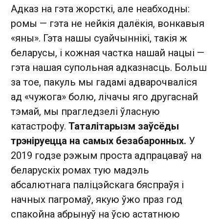
Адказ на гэта жорсткі, але неабходны:
ромы — гэта не нейкія далёкія, вонкавыя
«яны». Гэта нашы суайчыннікі, такія ж
беларусы, і кожная частка нашай нацыі —
гэта нашая супольная адказнасць. Больш
за тое, пакуль мы гадамі адварочваліся
ад «чужога» болю, лічачы яго другаснай
тэмай, мы прагледзелі ўласную
катастрофу.
Таталітарызм заўсёды
трэніруецца на самых безабаронных.
У
2019 годзе рэжым проста адпрацаваў на
беларускіх ромах тую мадэль
абсалютнага паліцэйскага бяспраўя і
начных пагромаў, якую ўжо праз год
спакойна абрынуў на ўсю астатнюю