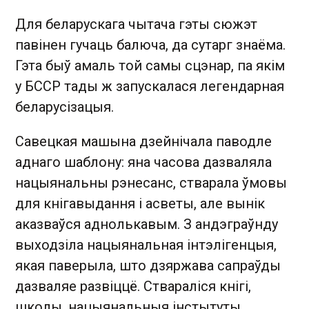
Для беларускага чытача гэты сюжэт
павінен гучаць балюча, да сутарг знаёма.
Гэта быў амаль той самы сцэнар, па якім
у БССР тады ж запускалася легендарная
беларусізацыя.
Савецкая машына дзейнічала паводле
аднаго шаблону: яна часова дазваляла
нацыянальны рэнесанс, стварала ўмовы
для кнігавыдання і асветы, але вынік
аказваўся аднолькавым. З андэграўнду
выходзіла нацыянальная інтэлігенцыя,
якая паверыла, што дзяржава сапраўды
дазваляе развіццё. Ствараліся кнігі,
школы, нацыянальныя інстытуты.