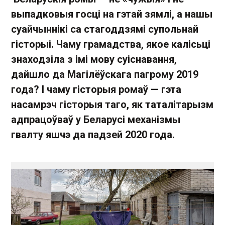
выпадковыя госці на гэтай зямлі, а нашы
суайчыннікі са стагоддзямі супольнай
гісторыі. Чаму грамадства, якое калісьці
знаходзіла з імі мову суіснавання,
дайшло да Магілёўскага пагрому 2019
года? І чаму гісторыя ромаў — гэта
насамрэч гісторыя таго, як таталітарызм
адпрацоўваў у Беларусі механізмы
гвалту яшчэ да падзей 2020 года.