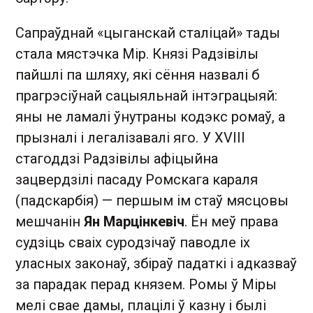
Сапраўднай «цыганскай сталіцай» тады
стала мястэчка Мір. Князі Радзівілы
пайшлі па шляху, які сёння назвалі б
прагрэсіўнай сацыяльнай інтэграцыяй:
яны не ламалі ўнутраны кодэкс ромаў, а
прызналі і легалізавалі яго. У XVIII
стагоддзі Радзівілы афіцыйна
зацвердзілі пасаду Ромскага караля
(падскарбія) — першым ім стаў мясцовы
мешчанін
Ян Марцінкевіч
. Ён меў права
судзіць сваіх суродзічаў паводле іх
уласных законаў, збіраў падаткі і адказваў
за парадак перад князем. Ромы ў Міры
мелі свае дамы, плацілі ў казну і былі