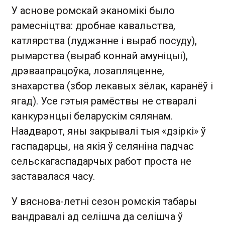
У аснове ромскай эканомікі было
рамесніцтва: дробнае кавальства,
катлярства (луджэнне і выраб посуду),
рымарства (выраб коннай амуніцыі),
дрэваапрацоўка, лозапляценне,
знахарства (збор лекавых зёлак, каранёў і
ягад). Усе гэтыя рамёствы не стваралі
канкурэнцыі беларускім сялянам.
Наадварот, яны закрывалі тыя «дзіркі» ў
гаспадарцы, на якія ў селяніна падчас
сельскагаспадарчых работ проста не
заставалася часу.
У вяснова-летні сезон ромскія табары
вандравалі ад селішча да селішча ў