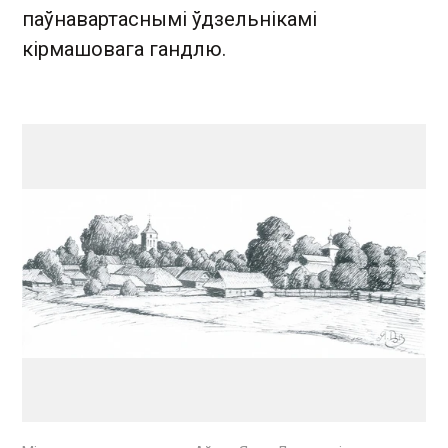
паўнавартаснымі ўдзельнікамі
кірмашовага гандлю.