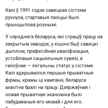
Калі ў 1991 годзе савецкая сістэма
рухнула, стартавыя пазіцыі былі
прынцыпова рознымі.
У сярэдняга беларуса, які страціў працу на
закрытым заводзе, у кішэні быў савецкі
дыплом, прафесійная кваліфікацыя,
устойлівыя сацыяльныя сувязі, а
галоўнае — легальны статус у сістэме.
Калі адкрываліся першыя прыватныя
фірмы, крамы ці кампаніі, беларуса
ахвотна бралі на працу. Дзяржаўная і
новая прыватная эканоміка былі
пабудаваныя яго мовай і для яго.