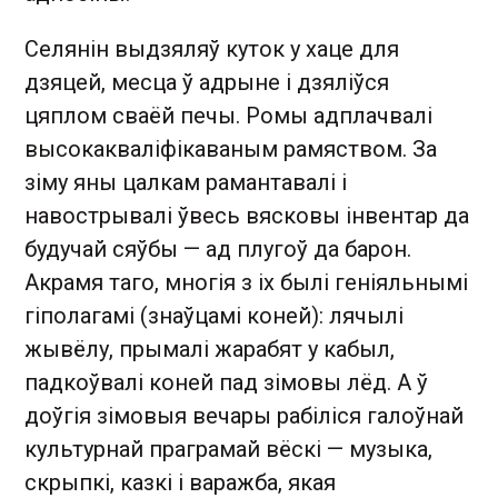
Селянін выдзяляў куток у хаце для
дзяцей, месца ў адрыне і дзяліўся
цяплом сваёй печы. Ромы адплачвалі
высокакваліфікаваным рамяством. За
зіму яны цалкам рамантавалі і
навострывалі ўвесь вясковы інвентар да
будучай сяўбы — ад плугоў да барон.
Акрамя таго, многія з іх былі геніяльнымі
гіполагамі (знаўцамі коней): лячылі
жывёлу, прымалі жарабят у кабыл,
падкоўвалі коней пад зімовы лёд. А ў
доўгія зімовыя вечары рабіліся галоўнай
культурнай праграмай вёскі — музыка,
скрыпкі, казкі і варажба, якая