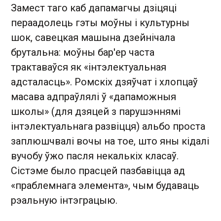
Замест таго каб дапамагчы дзіцяці
пераадолець гэты моўны і культурны
шок, савецкая машына дзейнічала
брутальна: моўны бар'ер часта
трактаваўся як «інтэлектуальная
адсталасць». Ромскіх дзяўчат і хлопцаў
масава адпраўлялі ў «дапаможныя
школы» (для дзяцей з парушэннямі
інтэлектуальнага развіцця) альбо проста
заплюшчвалі вочы на тое, што яны кідалі
вучобу ўжо пасля некалькіх класаў.
Сістэме было прасцей пазбавіцца ад
«праблемнага элемента», чым будаваць
рэальную інтэграцыю.