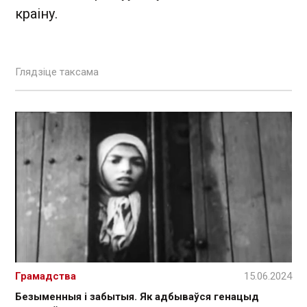
краіну.
Глядзіце таксама
Грамадства
15.06.2024
Безыменныя і забытыя. Як адбываўся генацыд