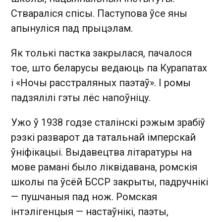
Ствараліся спісы. Паступова ўсе яны
апынуліся пад прыцэлам.
Як толькі пастка закрылася, пачалося
тое, што беларусы ведаюць па Курапатах
і «Ночы расстраляных паэтаў». І ромы
падзялілі гэты лёс напоўніцу.
Ужо ў 1938 годзе сталінскі рэжым зрабіў
рэзкі разварот да татальнай імперскай
ўніфікацыі. Выдавецтва літаратуры на
мове рамані было ліквідавана, ромскія
школы па ўсёй БССР закрыты, падручнікі
— пушчаныя пад нож. Ромская
інтэлігенцыя — настаўнікі, паэты,