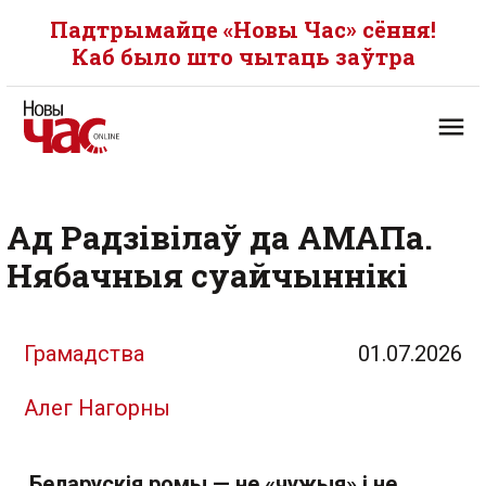
Падтрымайце «Новы Час» сёння!
Каб было што чытаць заўтра
Ад Радзівілаў да АМАПа.
Нябачныя суайчыннікі
Грамадства
01.07.2026
Алег Нагорны
Беларускія ромы — не «чужыя» і не