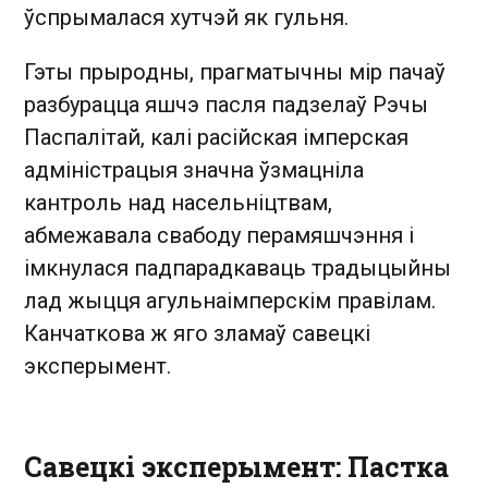
ўспрымалася хутчэй як гульня.
Гэты прыродны, прагматычны мір пачаў
разбурацца яшчэ пасля падзелаў Рэчы
Паспалітай, калі расійская імперская
адміністрацыя значна ўзмацніла
кантроль над насельніцтвам,
абмежавала свабоду перамяшчэння і
імкнулася падпарадкаваць традыцыйны
лад жыцця агульнаімперскім правілам.
Канчаткова ж яго зламаў савецкі
эксперымент.
Савецкі эксперымент: Пастка