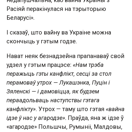
Расіяй перакінулася на тэрыторыю
Беларусі».
І сказаў, што вайну ва Украіне можна
скончыць у гэтым годзе.
Нават неяк безнадзейна прапанаваў свой
удзел у гэтым працэсе:
«Нам трэба
перажыць гэты канфлікт, сесці за стол
перамоваў утрох — Лукашэнка, Пуцін і
Зяленскі — і дамовіцца, як будзем
пераадольваць наступствы гэтага
канфлікту»
. Утрох — таму што гэтая
«вайна
ідзе ў нас у агародзе»
. Праўда, яна ж ідзе ў
«агародзе» Польшчы, Румыніі, Малдовы,