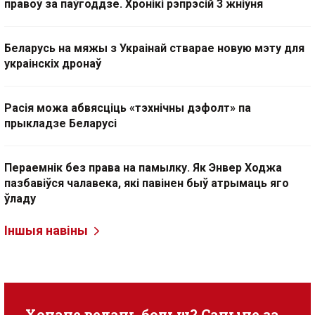
правоў за паўгоддзе. Хронікі рэпрэсій 3 жніўня
Беларусь на мяжы з Украінай стварае новую мэту для
украінскіх дронаў
Расія можа абвясціць «тэхнічны дэфолт» па
прыкладзе Беларусі
Пераемнік без права на памылку. Як Энвер Ходжа
пазбавіўся чалавека, які павінен быў атрымаць яго
ўладу
Іншыя навіны
Хочаце ведаць больш? Сачыце за