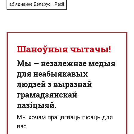
аб'яднанне Беларусі і Расіі
Шаноўныя чытачы!
Мы — незалежнае медыя
для неабыякавых
людзей з выразнай
грамадзянскай
пазіцыяй.
Мы хочам працягваць пісаць для
вас.