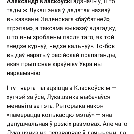
Аляксандр Класкоўскі
адзначыў, што
тады ж Лукашэнка ў дадатак назваў
выказванні Зяленскага «баўбатнёй»,
«трэпам», а таксама выказаў здагадку,
што яны зроблены пасля таго, як той
«недзе курнуў, недзе кальнуў». То-бок
выдаў наратыў расійскай прапаганды,
якая прыпісвае кіраўніку Украіны
наркаманію.
І тут варта пагадзіцца з Класкоўскім —
хутчэй за ўсё, Лукашэнка выбачаўся
менавіта за гэта. Рыторыка наконт
«памерацца колькасцю мэтаў» — яна
дапушчальная ў рэзкіх размовах. Але чаго
Лукашэнка не пераварвае ў дачыненні да