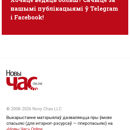
нашымі публікацыямі ў
Telegram
i
Facebook
!
© 2008-2026 Novy Chas LLC
Выкарыстанне матэрыялаў дазваляецца пры ўмове
спасылкі (для інтэрнэт-рэсурсаў — гiперспасылкi) на
«Новы Час» Online