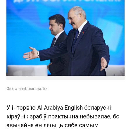
Фота з inbusiness.kz
У інтэрв'ю Al Arabiya English беларускі
кіраўнік зрабіў практычна небывалае, бо
звычайна ён лічыць сябе самым