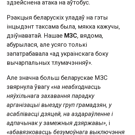
здзейснена атака на аўтобус.
Рэакцыя беларускіх уладаў на гэты
інцыдэнт таксама была, мякка кажучы,
дзіўнаватай. Нашае
МЗС
, вядома,
абурылася, але усяго толькі
запатрабавала «ад украінскага боку
вычарпальных тлумачэнняў».
Але значна больш беларускае МЗС
звярнула ўвагу
«на неабходнасць
няўхільнага захавання парадку
арганізацыі выезду груп грамадзян, у
асаблівасці дзяцей, на аздараўленне і
адпачынак у замежныя дзяржавы»
, і
«абавязковасць безумоўнага выключэння