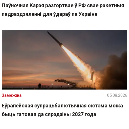
Паўночная Карэя разгортвае ў РФ свае ракетныя
падраздзяленні для ўдараў па Украіне
Замежжа
05.08.2026
Еўрапейская супрацьбалістычная сістэма можа
быць гатовая да сярэдзіны 2027 года