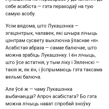
сябе асабіста — гэта пераходаў на тую
самую асобу.
Усім вядома, што Лукашэнка —
эгацэнтрык, чалавек, які шчыра лічыць
цэнтрам сусвету выключна ўласнае «я».
Асабістая абраза — самае балючае, што
можна зрабіць Лукашэнку. І ён лічыць,
што ўсе астатнія, у тым ліку і Зяленскі —
такія ж, як ён, і ўспрымаюць гэта таксама
вельмі балюча.
Але ўсё ж — чаму Лукашэнка
выбачаецца? Апроч асабістага? Бо гэта
можна лічыць нават спробай зноўку