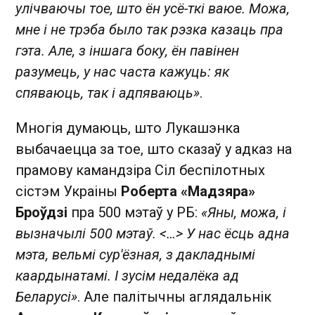
улічваючы тое, што ён усё-ткі ваюе. Можа,
мне і не трэба было так рэзка казаць пра
гэта. Але, з іншага боку, ён павінен
разумець, у нас часта кажуць: як
спяваюць, так і адпяваюць»
.
Многія думаюць, што Лукашэнка
выбачаецца за тое, што сказаў у адказ на
прамову камандзіра Сіл беспілотных
сістэм Украіны
Роберта «Мадзяра»
Броўдзі
пра 500 мэтаў у РБ:
«Яны, можа, і
вызначылі 500 мэтаў. <…> У нас ёсць адна
мэта, вельмі сур'ёзная, з дакладнымі
каардынатамі. І зусім недалёка ад
Беларусі»
. Але палітычны аглядальнік