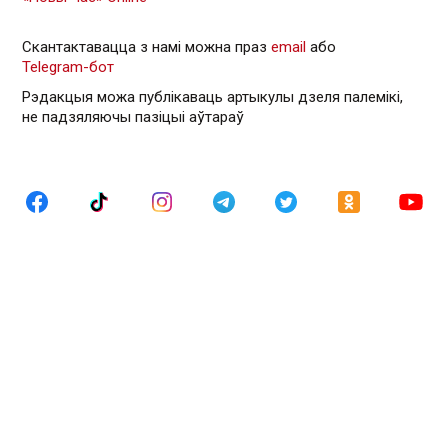
Скантактавацца з намі можна праз
email
або
Telegram-бот
Рэдакцыя можа публікаваць артыкулы дзеля палемікі,
не падзяляючы пазіцыі аўтараў