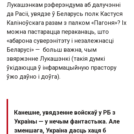
Лукашэнкам рэферэндума аб далучэнні
да Расіі, увядзе ў Беларусь полк Кастуся
Каліноўскага разам з палком «Пагоня»? Іх
можна пастарацца пераканаць, што
«абарона суверэнітэту і незалежнасці
Беларусі» — больш важна, чым
звяржэнне Лукашэнкі (такія думкі
ўкідаюцца ў інфармацыйную прастору
ўжо даўно і доўга).
Канешне, увядзенне войскаў у РБ з
Украіны — у нечым фантастыка. Але
зменшага, Украіна дасць хаця б