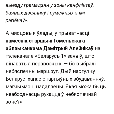
выезду грамадзян у зоны канфліктаў,
баявых дзеянняў і сумежных з імі
рэгіёнаў»
.
А мясцовыя ўлады, у прыватнасці
намеснік старшыні Гомельскага
аблвыканкама Дзмітрый Алейнікаў
на
тэлеканале «Беларусь 1» заявіў, што
вінаватыя перавозчыкі — бо выбралі
небяспечны маршрут. Дый наогул «у
Беларусі хапае спартыўных збудаванняў,
магчымасці нададзены. Якая можа быць
неабходнасць рухацца ў небяспечнай
зоне?»