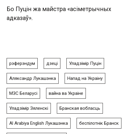
Бо Пуцін жа майстра «асіметрычных
адказаў».
рэферэндум
дзеці
Уладзімір Пуцін
Аляксандр Лукашэнка
Напад на Украіну
МЗС Беларусі
вайна ва Украіне
Уладзімір Зяленскі
Бранская вобласць
Al Arabiya English Лукашэнка
беспілотнік Бранск