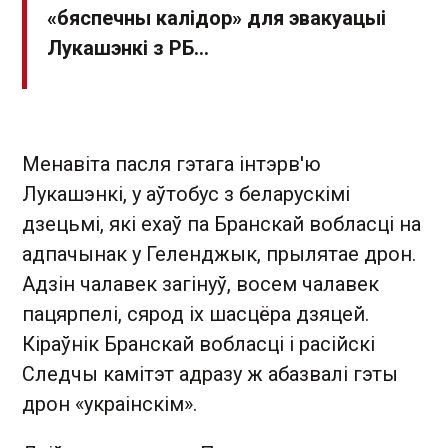
«бяспечны калідор» для эвакуацыі
Лукашэнкі з РБ…
Менавіта пасля гэтага інтэрв'ю
Лукашэнкі, у аўтобус з беларускімі
дзецьмі, які ехаў па Бранскай вобласці на
адпачынак у Геленджык, прылятае дрон.
Адзін чалавек загінуў, восем чалавек
пацярпелі, сярод іх шасцёра дзяцей.
Кіраўнік Бранскай вобласці і расійскі
Следчы камітэт адразу ж абазвалі гэты
дрон «украінскім».