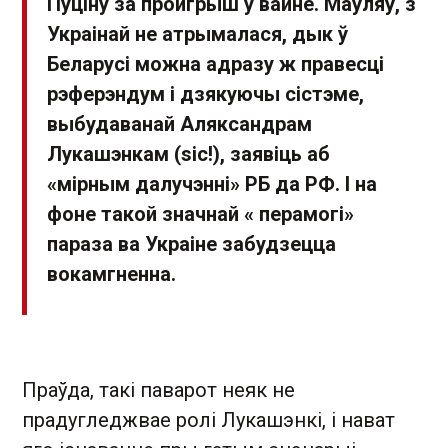
Пуціну за пройгрыш у вайне. Маўляў, з
Украінай не атрымалася, дык ў
Беларусі можна адразу ж правесці
рэферэндум і дзякуючы сістэме,
выбудаванай Аляксандрам
Лукашэнкам (sic!), заявіць аб
«мірным далучэнні» РБ да РФ. І на
фоне такой значнай « перамогі»
параза ва Украіне забудзецца
вокамгненна.
Праўда, такі паварот неяк не
прадугледжвае ролі Лукашэнкі, і нават