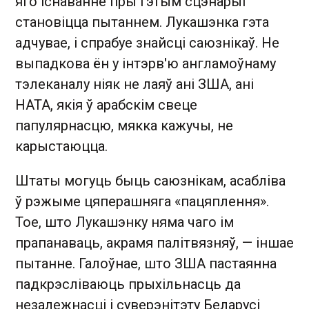
яго існаванне пры гэтым сцэнарыі
становіцца пытаннем. Лукашэнка гэта
адчувае, і спрабуе знайсці саюзнікаў. Не
выпадкова ён у інтэрв'ю англамоўнаму
тэлеканалу ніяк не лаяў ані ЗША, ані
НАТА, якія ў арабскім свеце
папулярнасцю, мякка кажучы, не
карыстаюцца.
Штаты могуць быць саюзнікам, асабліва
ў рэжыме цяперашняга «пацяплення».
Тое, што Лукашэнку няма чаго ім
прапанаваць, акрамя палітвязняў, — іншае
пытанне. Галоўнае, што ЗША пастаянна
падкрэсліваюць прыхільнасць да
незалежнасці і суверэнітэту Беларусі