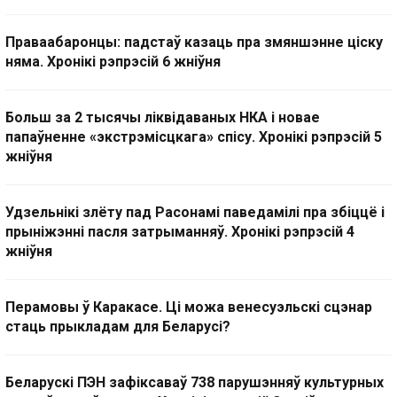
Праваабаронцы: падстаў казаць пра змяншэнне ціску
няма. Хронікі рэпрэсій 6 жніўня
Больш за 2 тысячы ліквідаваных НКА і новае
папаўненне «экстрэмісцкага» спісу. Хронікі рэпрэсій 5
жніўня
Удзельнікі злёту пад Расонамі паведамілі пра збіццё і
прыніжэнні пасля затрыманняў. Хронікі рэпрэсій 4
жніўня
Перамовы ў Каракасе. Ці можа венесуэльскі сцэнар
стаць прыкладам для Беларусі?
Беларускі ПЭН зафіксаваў 738 парушэнняў культурных