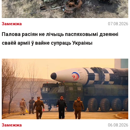
Замежжа
07.08.2026
Палова расіян не лічыць паспяховымі дзеянні
сваёй арміі ў вайне супраць Украіны
Замежжа
06.08.2026