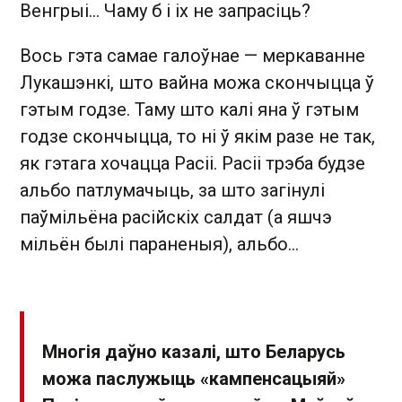
Венгрыі… Чаму б і іх не запрасіць?
Вось гэта самае галоўнае — меркаванне
Лукашэнкі, што вайна можа скончыцца ў
гэтым годзе. Таму што калі яна ў гэтым
годзе скончыцца, то ні ў якім разе не так,
як гэтага хочацца Расіі. Расіі трэба будзе
альбо патлумачыць, за што загінулі
паўмільёна расійскіх салдат (а яшчэ
мільён былі параненыя), альбо…
Многія даўно казалі, што Беларусь
можа паслужыць «кампенсацыяй»