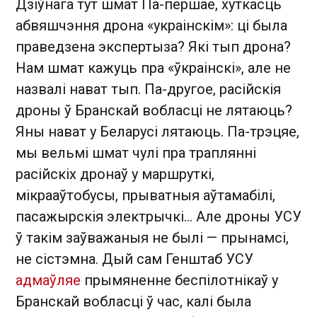
Дзіўнага тут шмат Па-першае, хуткасць
абвяшчэння дрона «украінскім»: ці была
праведзена экспертыза? Які тып дрона?
Нам шмат кажуць пра «ўкраінскі», але не
назвалі нават тып. Па-другое, расійскія
дроны ў Бранскай вобласці не лятаюць?
Яны нават у Беларусі лятаюць. Па-трэцяе,
мы вельмі шмат чулі пра траплянні
расійскіх дронаў у маршруткі,
мікрааўтобусы, прыватныя аўтамабілі,
пасажырскія электрычкі… Але дроны УСУ
ў такім заўважаныя не былі — прынамсі,
не сістэмна. Дый сам Генштаб УСУ
адмаўляе
прымяненне беспілотнікаў у
Бранскай вобласці ў час, калі была