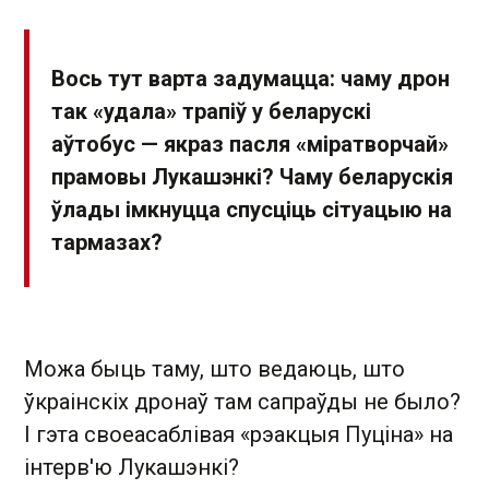
Вось тут варта задумацца: чаму дрон
так «удала» трапіў у беларускі
аўтобус — якраз пасля «міратворчай»
прамовы Лукашэнкі? Чаму беларускія
ўлады імкнуцца спусціць сітуацыю на
тармазах?
Можа быць таму, што ведаюць, што
ўкраінскіх дронаў там сапраўды не было?
І гэта своеасаблівая «рэакцыя Пуціна» на
інтерв'ю Лукашэнкі?