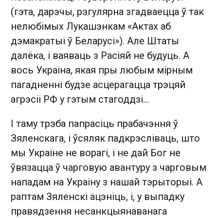
(гэта, дарэчы, рэгулярна згадваецца ў так
нелюбімых Лукашэнкам «Актах аб
дэмакратыі ў Беларусі»). Але Штаты
далёка, і ваяваць з Расіяй не будуць. А
вось Украіна, якая пры любым мірным
пагадненні будзе асцерагацца трэцяй
агрэсіі РФ у гэтым стагоддзі…
І таму трэба папрасіць прабачэння ў
Зяленскага, і ўсяляк падкрэсліваць, што
мы Украіне не ворагі, і не дай Бог не
ўвязацца ў чарговую авантуру з чарговым
нападам на Украіну з нашай тэрыторыі. А
раптам Зяленскі ацэніць, і, у выпадку
правядзення несанкцыянаванага