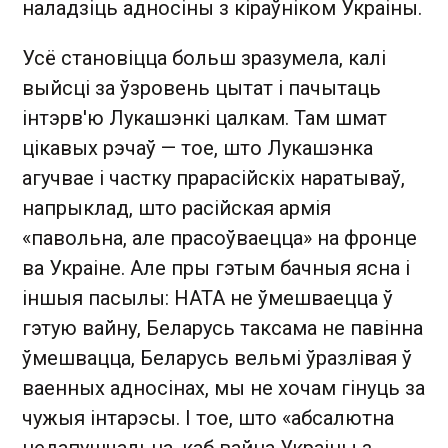
наладзіць адносіны з кіраўніком Украіны.
Усё становіцца больш зразумела, калі
выйсці за ўзровень цытат і пачытаць
інтэрв'ю Лукашэнкі цалкам. Там шмат
цікавых рэчаў — тое, што Лукашэнка
агучвае і частку прарасійскіх наратываў,
напрыклад, што расійская армія
«павольна, але прасоўваецца» на фронце
ва Украіне. Але пры гэтым бачныя ясна і
іншыя пасылы: НАТА не ўмешваецца ў
гэтую вайну, Беларусь таксама не павінна
ўмешвацца, Беларусь вельмі ўразлівая ў
ваенных адносінах, мы не хочам гінуць за
чужыя інтарэсы. І тое, што «абсалютна
недапушчальна, каб вайна Украіны з