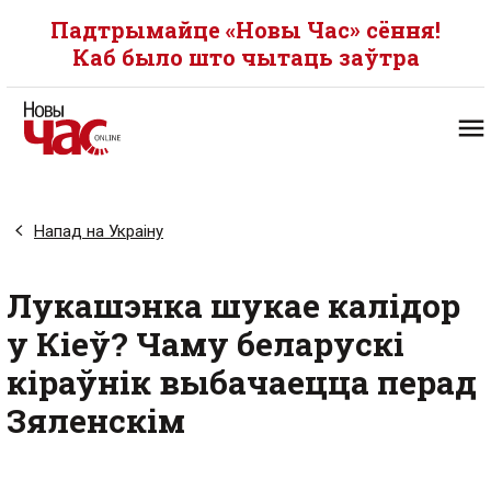
Падтрымайце «Новы Час» сёння!
Каб было што чытаць заўтра
Напад на Украіну
Лукашэнка шукае калідор
у Кіеў? Чаму беларускі
кіраўнік выбачаецца перад
Зяленскім