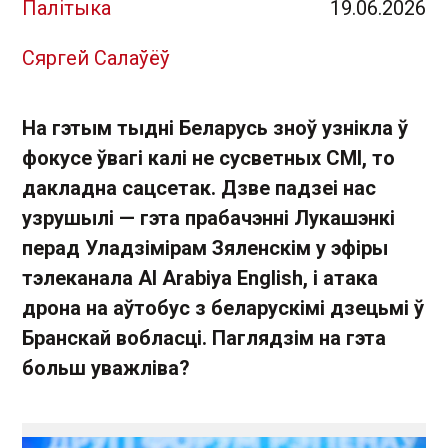
Палітыка
19.06.2026
Сяргей Салаўёў
На гэтым тыдні Беларусь зноў узнікла ў
фокусе ўвагі калі не сусветных СМІ, то
дакладна сацсетак. Дзве падзеі нас
узрушылі — гэта прабачэнні Лукашэнкі
перад Уладзімірам Зяленскім у эфіры
тэлеканала Al Arabiya English, і атака
дрона на аўтобус з беларускімі дзецьмі ў
Бранскай вобласці. Паглядзім на гэта
больш уважліва?