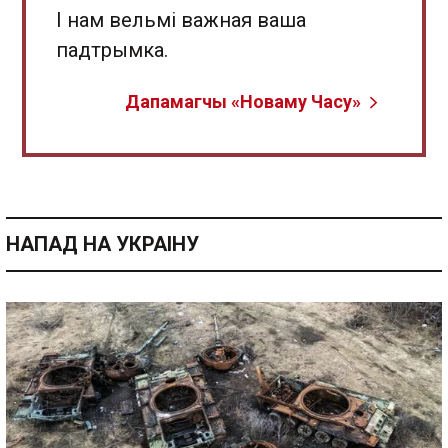
І нам вельмі важная ваша
падтрымка.
Дапамагчы «Новаму Часу»
НАПАД НА УКРАІНУ