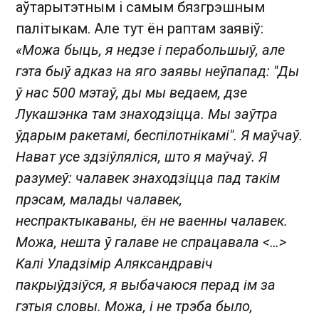
аўтарытэтным і самым бязгрэшным
палітыкам. Але тут ён раптам заявіў:
«Можа быць, я недзе і перабольшыў, але
гэта быў адказ на яго заявы неўпапад: "Ды
ў нас 500 мэтаў, ды мы ведаем, дзе
Лукашэнка там знаходзіцца. Мы заўтра
ўдарым ракетамі, беспілотнікамі". Я маўчаў.
Нават усе здзіўляліся, што я маўчаў. Я
разумеў: чалавек знаходзіцца пад такім
прэсам, малады чалавек,
неспрактыкаваны, ён не ваенны чалавек.
Можа, нешта ў галаве не спрацавала <…>
Калі Уладзімір Аляксандравіч
пакрыўдзіўся, я выбачаюся перад ім за
гэтыя словы. Можа, і не трэба было,