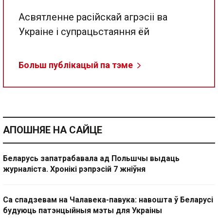
Асвятленне расійскай агрэсіі ва
Украіне і супрацьстаяння ёй
Больш публікацый па тэме
АПОШНЯЕ НА САЙЦЕ
Беларусь запатрабавала ад Польшчы выдаць
журналіста. Хронікі рэпрэсій 7 жніўня
Са спадзевам на Чалавека-павука: навошта ў Беларусі
будуюць патэнцыйныя мэты для Украіны