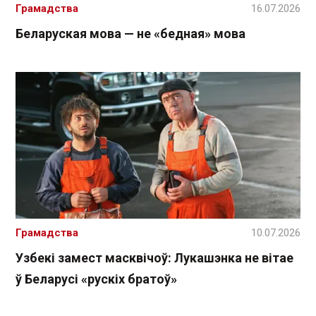
Грамадства
16.07.2026
Беларуская мова — не «бедная» мова
Грамадства
10.07.2026
Узбекі замест масквічоў: Лукашэнка не вітае
ў Беларусі «рускіх братоў»