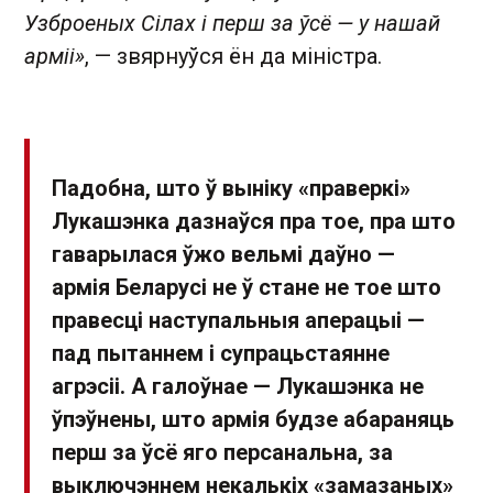
Узброеных Сілах і перш за ўсё — у нашай
арміі»
, — звярнуўся ён да міністра.
Падобна, што ў выніку «праверкі»
Лукашэнка дазнаўся пра тое, пра што
гаварылася ўжо вельмі даўно —
армія Беларусі не ў стане не тое што
правесці наступальныя аперацыі —
пад пытаннем і супрацьстаянне
агрэсіі. А галоўнае — Лукашэнка не
ўпэўнены, што армія будзе абараняць
перш за ўсё яго персанальна, за
выключэннем некалькіх «замазаных»