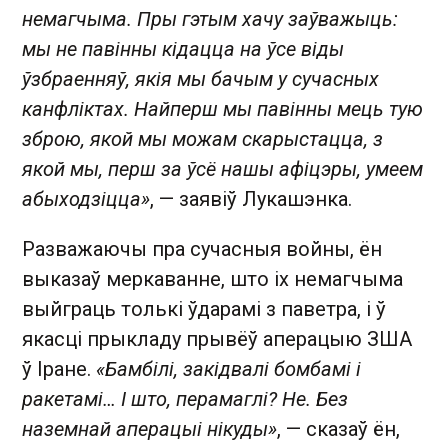
немагчыма. Пры гэтым хачу заўважыць:
мы не павінны кідацца на ўсе віды
ўзбраенняў, якія мы бачым у сучасных
канфліктах. Найперш мы павінны мець тую
зброю, якой мы можам скарыстацца, з
якой мы, перш за ўсё нашы афіцэры, умеем
абыходзіцца»
, — заявіў Лукашэнка.
Разважаючы пра сучасныя войны, ён
выказаў меркаванне, што іх немагчыма
выйграць толькі ўдарамі з паветра, і ў
якасці прыкладу прывёў аперацыю ЗША
ў Іране.
«Бамбілі, закідвалі бомбамі і
ракетамі… І што, перамаглі? Не. Без
наземнай аперацыі нікуды»
, — сказаў ён,