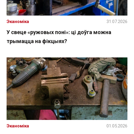
Эканоміка
31.07.2026
У свеце «ружовых поні»: ці доўга можна
трымацца на фікцыях?
Эканоміка
01.05.2026