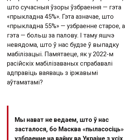
што сучасныя ўзоры ўзбраення — гэта
«прыкладна 45%». Гэта азначае, што
«прыкладна 55%» — узбраенне старое, а
гэта — больш за палову. І таму яшчэ
невядома, што ў нас будзе ў выпадку
мабілізацыі. Памятаеце, як у 2022-м
расійскіх мабілізаваных спрабавалі
адправіць ваяваць з іржавымі
аўтаматамі?
Мы нават не ведаем, што ў нас
засталося, бо Масква «пыласосіць»
узбраенне на вайну ва Украіне з усіх