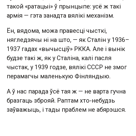
такой «ратацыі» ў прынцыпе: усё ж такі
армія — гэта занадта вялікі механізм.
Ён, вядома, можа правесці чысткі,
нягледзячы ні на што, — як Сталін у 1936–
1937 гадах «вычысціў» РККА. Але і вынік
будзе такі ж, як у Сталіна, калі пасля
чыстак, у 1939 годзе, вялікі СССР не змог
перамагчы маленькую Фінляндыю.
А ў нас парада ўсё тая ж — не варта гучна
бразгаць зброяй. Раптам хто-небудзь
заўважыць, і тады праблем не абярэшся.