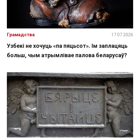
Грамадства
17.07.2026
Узбекі не хочуць «па пяцьсот». Ім заплацяць
больш, чым атрымлівае палова беларусаў?