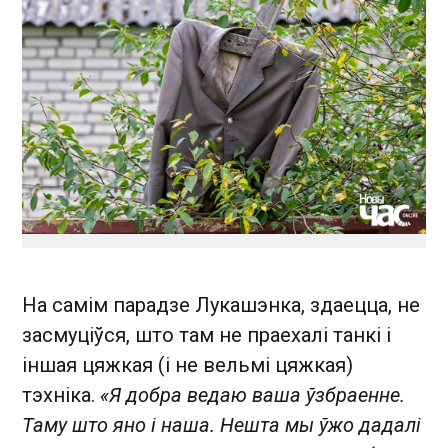
На самім парадзе Лукашэнка, здаецца, не
засмуціўся, што там не праехалі танкі і
іншая цяжкая (і не вельмі цяжкая)
тэхніка.
«Я добра ведаю ваша ўзбраенне.
Таму што яно і наша. Нешта мы ўжо дадалі