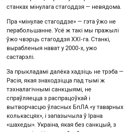
станках мінулага стагоддзя — невядома.
Пра «мінулае стагоддзе» — гэта ўжо не
перабольшанне. Усё ж такі мы пражылі
ўжо чвэрць стагоддзя XXI-га. Станкі,
вырабленыя нават у 2000-х, ужо
састарэлі.
За прыкладамі далёка хадзіць не трэба —
Расія, якая знаходзіцца пад тымі ж
тэхналагічнымі санкцыямі, не
спраўляецца з распрацоўкай і
вытворчасцю ўласных БпЛА «у таварных
колькасцях», і запазычыла ў Ірана
«шахеды». Украіна, якая без санкцый, з