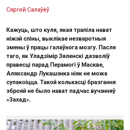
Сяргей Салаўёў
Кажуць, што куля, якая трапіла нават
ніжэй спіны, выклікае незваротныя
змены ў працы галаўнога мозгу. Пасля
таго, як Уладзімір Зяленскі дазволіў
правесці парад Перамогі ў Маскве,
Аляксандр Лукашэнка ніяк не можа
супакоіцца. Такой колькасці бразгання
зброяй не было нават падчас вучэнняў
«Захад».