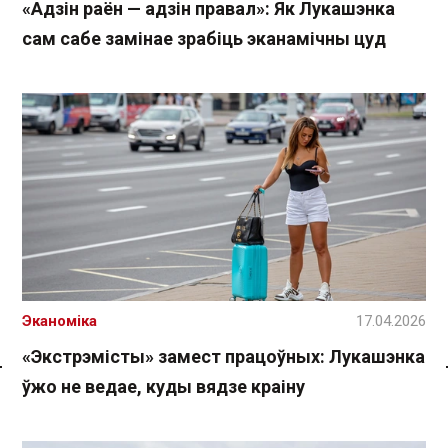
«Адзін раён — адзін правал»: Як Лукашэнка
сам сабе замінае зрабіць эканамічны цуд
Эканоміка
17.04.2026
«Экстрэмісты» замест працоўных: Лукашэнка
ўжо не ведае, куды вядзе краіну
Спасылка без VPN