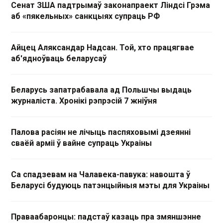
Сенат ЗША падтрымаў законапраект Ліндсі Грэма
аб «пякельных» санкцыях супраць РФ
Айцец Аляксандар Надсан. Той, хто працягвае
аб'ядноўваць беларусаў
Беларусь запатрабавала ад Польшчы выдаць
журналіста. Хронікі рэпрэсій 7 жніўня
Палова расіян не лічыць паспяховымі дзеянні
сваёй арміі ў вайне супраць Украіны
Са спадзевам на Чалавека-павука: навошта ў
Беларусі будуюць патэнцыйныя мэты для Украіны
Праваабаронцы: падстаў казаць пра змяншэнне