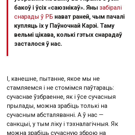
бакоў і ўсіх «саюзнікаў». Яны
забіралі
снарады ў РБ
нават раней, чым пачалі
купляць іх у Паўночнай Карэі. Таму
вельмі цікава, колькі гэтых снарадаў
засталося ў нас.
І, канешне, пытанне, якое мы не
стамляемся і не стомімся паўтараць:
сучаснае ўзбраенне, як і ўсе сучасныя
прылады, можна зрабіць толькі на
сучасным абсталяванні. А ў нас —
санкцыі, у тым ліку і тэхналагічныя. Як
можна зрабіць сучасную зброю на