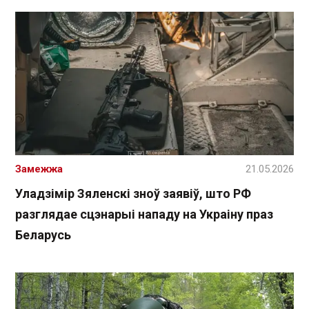
Замежжа
21.05.2026
Уладзімір Зяленскі зноў заявіў, што РФ
разглядае сцэнарыі нападу на Украіну праз
Беларусь