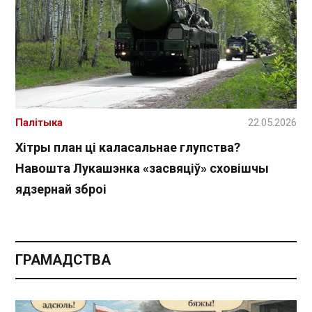
Палітыка
22.05.2026
Хітры план ці каласальнае глупства?
Навошта Лукашэнка «засвяціў» сховішчы
ядзернай зброі
ГРАМАДСТВА