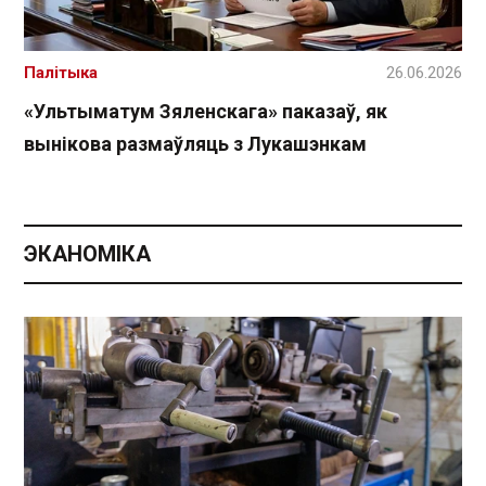
Палітыка
26.06.2026
«Ультыматум Зяленскага» паказаў, як
вынікова размаўляць з Лукашэнкам
ЭКАНОМІКА