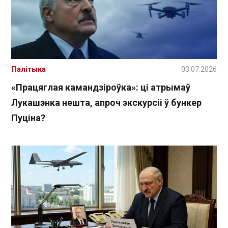
Палітыка
03.07.2026
«Працяглая камандзіроўка»: ці атрымаў
Лукашэнка нешта, апроч экскурсіі ў бункер
Пуціна?