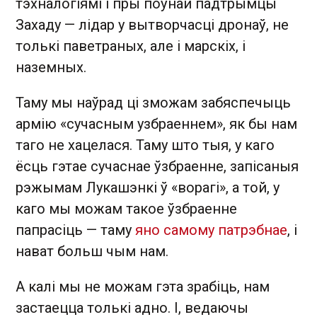
тэхналогіямі і пры поўнай падтрымцы
Захаду — лідар у вытворчасці дронаў, не
толькі паветраных, але і марскіх, і
наземных.
Таму мы наўрад ці зможам забяспечыць
армію «сучасным узбраеннем», як бы нам
таго не хацелася. Таму што тыя, у каго
ёсць гэтае сучаснае ўзбраенне, запісаныя
рэжымам Лукашэнкі ў «ворагі», а той, у
каго мы можам такое ўзбраенне
папрасіць — таму
яно самому патрэбнае
, і
нават больш чым нам.
А калі мы не можам гэта зрабіць, нам
застаецца толькі адно. І, ведаючы