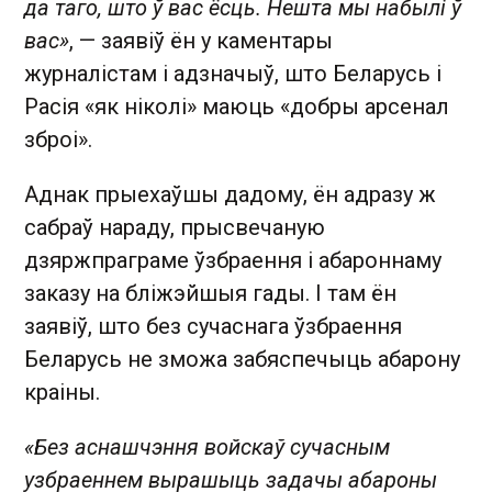
да таго, што ў вас ёсць. Нешта мы набылі ў
вас»
, — заявіў ён у каментары
журналістам і адзначыў, што Беларусь і
Расія «як ніколі» маюць «добры арсенал
зброі».
Аднак прыехаўшы дадому, ён адразу ж
сабраў нараду, прысвечаную
дзяржпраграме ўзбраення і абароннаму
заказу на бліжэйшыя гады. І там ён
заявіў, што без сучаснага ўзбраення
Беларусь не зможа забяспечыць абарону
краіны.
«Без аснашчэння войскаў сучасным
узбраеннем вырашыць задачы абароны