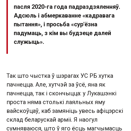
пасля 2020-га года падраздзяленняў.
Адсюль і абмеркаванне «кадравага
пытання», і просьба «сур'ёзна
падумаць, з кім вы будзеце далей
служыць».
Так што чыстка ў шэрагах УС РБ хутка
пачнецца. Але, хутчэй за ўсё, яна як
пачнецца, так і скончыцца: у Лукашэнкі
проста няма столькі лаяльных яму
вайскоўцаў, каб замяніць увесь афіцэрскі
склад беларускай арміі. Я наогул
сумняваюся, што ў яго ёсць магчымасць