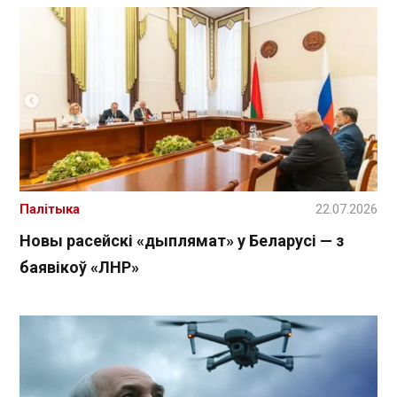
Палітыка
22.07.2026
Новы расейскі «дыплямат» у Беларусі — з
баявікоў «ЛНР»