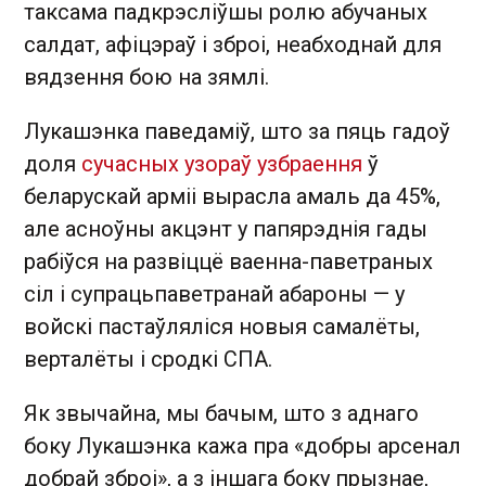
таксама падкрэсліўшы ролю абучаных
салдат, афіцэраў і зброі, неабходнай для
вядзення бою на зямлі.
Лукашэнка паведаміў, што за пяць гадоў
доля
сучасных узораў узбраення
ў
беларускай арміі вырасла амаль да 45%,
але асноўны акцэнт у папярэднія гады
рабіўся на развіццё ваенна-паветраных
сіл і супрацьпаветранай абароны — у
войскі пастаўляліся новыя самалёты,
верталёты і сродкі СПА.
Як звычайна, мы бачым, што з аднаго
боку Лукашэнка кажа пра «добры арсенал
добрай зброі», а з іншага боку прызнае,