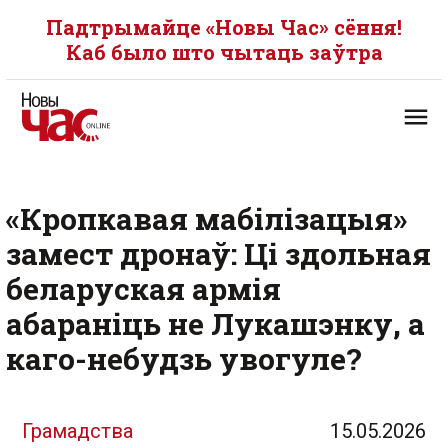
Падтрымайце «Новы Час» сёння!
Каб было што чытаць заўтра
«Кропкавая мабілізацыя»
замест дронаў: Ці здольная
беларуская армія
абараніць не Лукашэнку, а
каго-небудзь увогуле?
Грамадства
15.05.2026