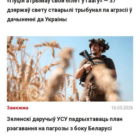
«Пуцін атрымаў свой білет у Гаагу» — 37
дзяржаў свету стварылі трыбунал па агрэсіі ў
дачыненні да Украіны
Замежжа
16.05.2026
Зяленскі даручыў УСУ падрыхтаваць план
рэагавання на пагрозы з боку Беларусі