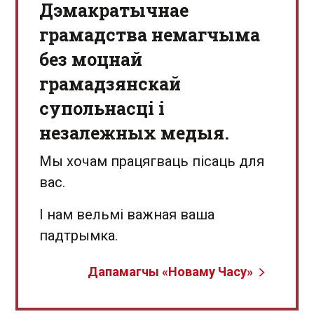
Дэмакратычнае
грамадства немагчыма
без моцнай
грамадзянскай
супольнасці і
незалежных медыя.
Мы хочам працягваць пісаць для
вас.
І нам вельмі важная ваша
падтрымка.
Дапамагчы «Новаму Часу»