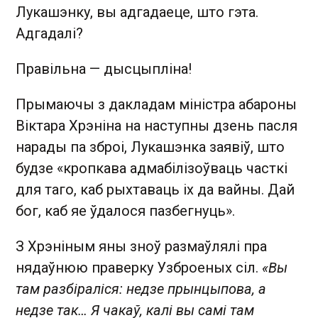
Лукашэнку, вы адгадаеце, што гэта.
Адгадалі?
Правільна — дысцыпліна!
Прымаючы з дакладам міністра абароны
Віктара Хрэніна на наступны дзень пасля
нарады па зброі, Лукашэнка заявіў, што
будзе «кропкава адмабілізоўваць часткі
для таго, каб рыхтаваць іх да вайны. Дай
бог, каб яе ўдалося пазбегнуць».
З Хрэніным яны зноў размаўлялі пра
нядаўнюю праверку Узброеных сіл.
«Вы
там разбіраліся: недзе прынцыпова, а
недзе так… Я чакаў, калі вы самі там