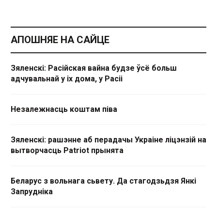
АПОШНЯЕ НА САЙЦЕ
Зяленскі: Расійская вайна будзе ўсё больш
адчувальнай у іх дома, у Расіі
Незалежнасць коштам піва
Зяленскі: рашэнне аб перадачы Украіне ліцэнзій на
вытворчасць Patriot прынята
Беларус з вольнага сьвету. Да стагодзьдзя Янкі
Запрудніка