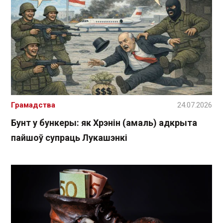
Грамадства
24.07.2026
Бунт у бункеры: як Хрэнін (амаль) адкрыта
пайшоў супраць Лукашэнкі