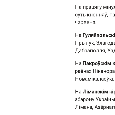
На працягу міну
сутыкненняў, п
чэрвеня.
На
Гуляйпольскі
Прылук, Злагоды,
Дабраполля, Узд
На
Пакроўскім к
раёнах Ніканора
Новамікалаеўкі, 
На
Ліманскім кі
абарону Украіны
Лімана, Азёрнаг