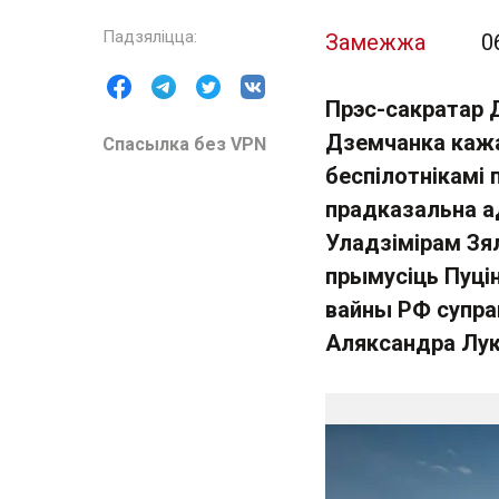
Замежжа
0
Прэс-сакратар 
Дземчанка кажа
Спасылка без VPN
беспілотнікамі 
прадказальна а
Уладзімірам Зял
прымусіць Пуці
вайны РФ супра
Аляксандра Лук