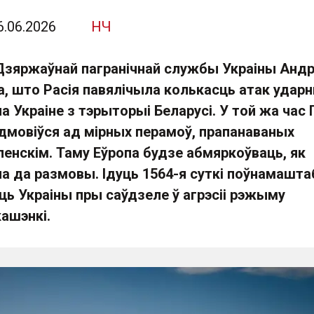
6.06.2026
НЧ
Дзяржаўнай пагранічнай службы Украіны Анд
, што Расія павялічыла колькасць атак удар
па Украіне з тэрыторыі Беларусі. У той жа час 
дмовіўся ад мірных перамоў, прапанаваных
енскім. Таму Еўропа будзе абмяркоўваць, як
на да размовы. Ідуць 1564-я суткі поўнамашта
ць Украіны пры саўдзеле ў агрэсіі рэжыму
ашэнкі.