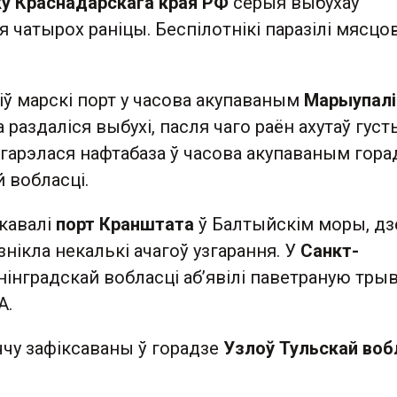
ку Краснадарскага края РФ
серыя выбухаў
 чатырох раніцы. Беспілотнікі паразілі мясцо
іў марскі порт у часова акупаваным
Марыупалі
 раздаліся выбухі, пасля чаго раён ахутаў густ
гарэлася нафтабаза ў часова акупаваным гора
 вобласці.
акавалі
порт Кранштата
ў Балтыйскім моры, дз
знікла некалькі ачагоў узгарання. У
Санкт-
нінградскай вобласці аб’явілі паветраную трыв
А.
ччу зафіксаваны ў горадзе
Узлоў Тульскай воб