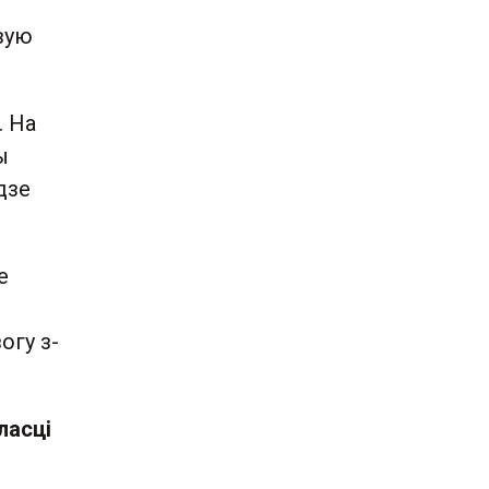
вую
. На
ы
дзе
е
огу з-
ласці