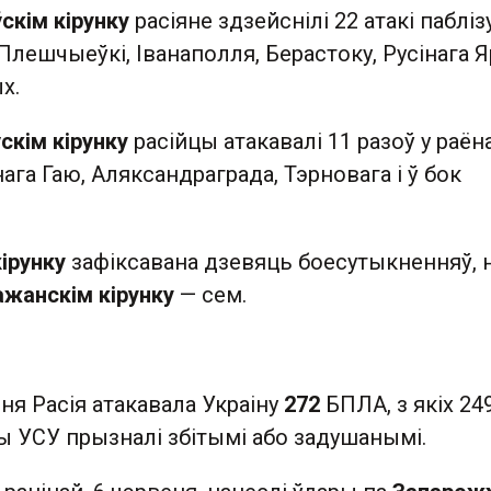
скім кірунку
расіяне здзейснілі 22 атакі пабліз
 Плешчыеўкі, Іванаполля, Берастоку, Русінага Я
х.
скім кірунку
расійцы атакавалі 11 разоў у раён
нага Гаю, Аляксандраграда, Тэрновага і ў бок
ірунку
зафіксавана дзевяць боесутыкненняў, 
жанскім кірунку
— сем.
еня Расія атакавала Украіну
272
БПЛА, з якіх 24
ы УСУ прызналі збітымі або задушанымі.