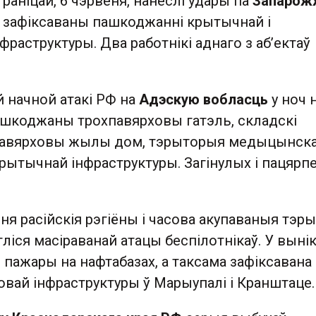
 раніцай, 6 чэрвеня, нанеслі ўдары па
Запаро
у зафіксаваны пашкоджанні крытычнай і
раструктуры. Два работнікі аднаго з аб’ектаў
 начной атакі РФ на
Адэскую вобласць
у ноч н
ашкоджаны трохпавярховы гатэль, складскі
павярховы жылы дом, тэрыторыя медыцынска
 крытычнай інфраструктуры. Загінулых і пацярп
еня расійскія рэгіёны і часова акупаваныя тэр
ліся масіраванай атацы беспілотнікаў. У вынік
 пажары на нафтабазах, а таксама зафіксавана
вай інфраструктуры ў Марыупалі і Кранштаце.