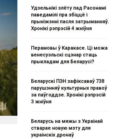
Удзельнікі злёту пад Расонамі
паведамілі пра збіццё і
прыніжэнні пасля затрыманняў.
Хронікі рэпрэсій 4 жніўня
Перамовы ў Каракасе. Ці можа
венесуэльскі сцэнар стаць
прыкладам для Беларусі?
Беларускі ПЭН зафіксаваў 738
парушэнняў культурных правоў
за паўгоддзе. Хронікі рэпрэсій
3 жніўня
Беларусь на мяжы з Украінай
стварае новую мэту для
украінскіх дронаў