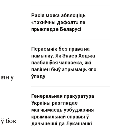
Расія можа абвясціць
«тэхнічны дэфолт» па
прыкладзе Беларусі
Пераемнік без права на
памылку. Як Энвер Ходжа
пазбавіўся чалавека, які
павінен быў атрымаць яго
іян у
ўладу
Генеральная пракуратура
Украіны разглядае
магчымасць узбуджэння
крымінальнай справы ў
 ў бок
дачыненні да Лукашэнкі