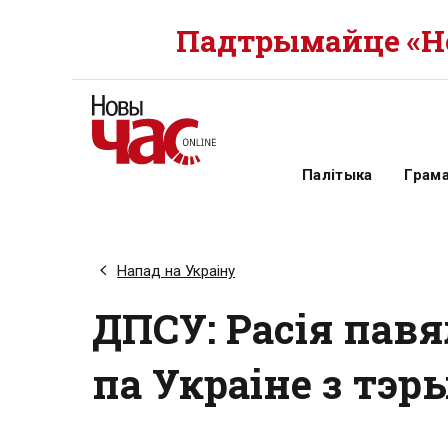
Падтрымайце «Но
Палітыка
Грам
Напад на Украіну
ДПСУ: Расія павя
па Украіне з тэр