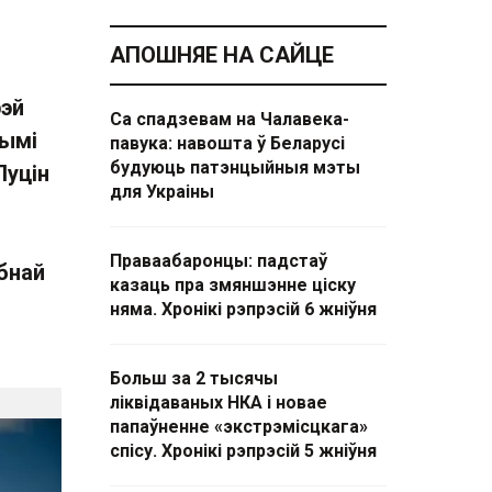
АПОШНЯЕ НА САЙЦЕ
рэй
Са спадзевам на Чалавека-
нымі
павука: навошта ў Беларусі
будуюць патэнцыйныя мэты
Пуцін
для Украіны
Праваабаронцы: падстаў
бнай
казаць пра змяншэнне ціску
няма. Хронікі рэпрэсій 6 жніўня
Больш за 2 тысячы
ліквідаваных НКА і новае
папаўненне «экстрэмісцкага»
спісу. Хронікі рэпрэсій 5 жніўня