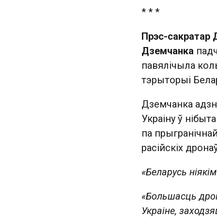
* * *
Прэс-сакратар 
Дземчанка
падч
павялічыла коль
тэрыторыі Белар
Дземчанка адзн
Украіну ў нібыт
па прыгранічнай
расійскіх дрон
«Беларусь ніякім
«Большасць дрон
Украіне, заходзя