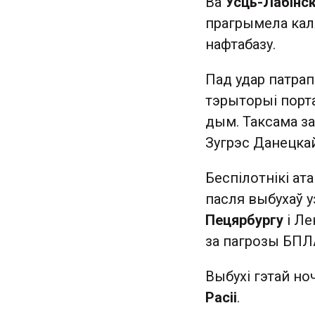
Ва
Усць-Лабінс
прагрымела каля
нафтабазу.
Пад удар патрап
тэрыторыі порта
дым. Таксама за
Зугрэс Данецкай
Беспілотнікі ат
пасля выбухаў у
Пецярбургу
і Ле
за пагрозы БПЛ
Выбухі гэтай но
Расіі
.