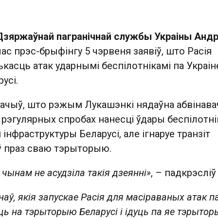
Дзяржаўнай пагранічнай службы Украіны Анд
ас прэс-брыфінгу 5 чэрвеня заявіў, што Расія
касць атак ударнымі беспілотнікамі па Украін
усі.
ачыў, што рэжым Лукашэнкі нядаўна абвінава
а рэгулярных спробах нанесці ўдары беспілотні
 інфраструктуры Беларусі, але ігнаруе транзіт
аў праз сваю тэрыторыю.
 чынам не асудзіла такія дзеянні»
, – падкрэсліў
аў, якія запускае Расія для масіраваных атак п
ць на тэрыторыю Беларусі і ідуць па яе тэрыторы