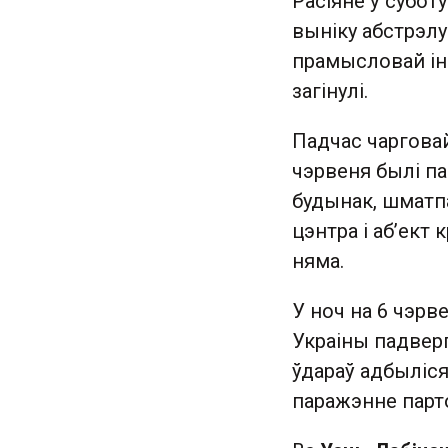
Расіяне ў суботу
выніку абстрэл
прамысловай інф
загінулі.
Падчас чарговай
чэрвеня былі п
будынак, шмат
цэнтра і аб’ект
няма.
У ноч на 6 чэрв
Украіны падверг
ўдараў адбыліся
паражэнне парто