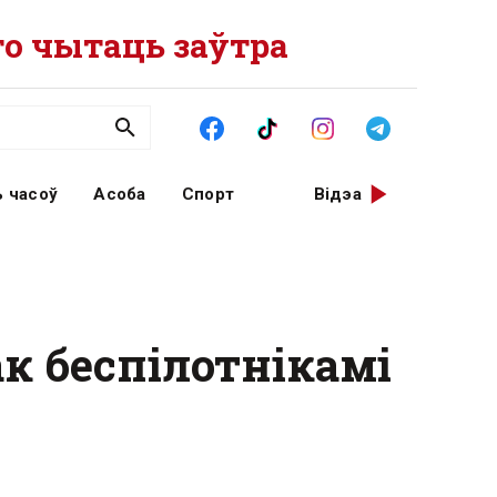
о чытаць заўтра
 часоў
Асоба
Спорт
Відэа
к беспілотнікамі