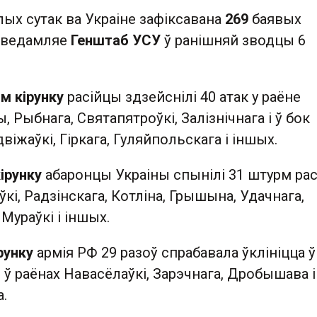
лых сутак ва Украіне зафіксавана
269
баявых
аведамляе
Генштаб УСУ
ў ранішняй зводцы 6
м кірунку
расійцы здзейснілі 40 атак у раёне
 Рыбнага, Святапятроўкі, Залізнічнага і ў бок
віжаўкі, Гіркага, Гуляйпольскага і іншых.
ірунку
абаронцы Украіны спынілі 31 штурм рас
ўкі, Радзінскага, Котліна, Грышына, Удачнага,
Мураўкі і іншых.
рунку
армія РФ 29 разоў спрабавала ўклініцца ў
 ў раёнах Навасёлаўкі, Зарэчнага, Дробышава і
а.