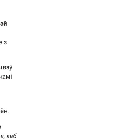
рэй
е з
чваў
камі
 ён.
а
і, каб