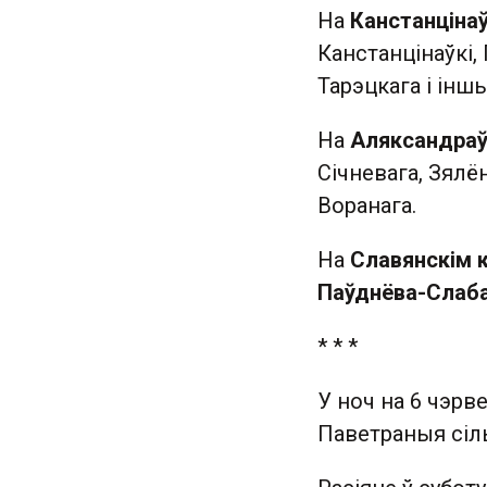
На
Канстанцінаў
Канстанцінаўкі,
Тарэцкага і іншы
На
Аляксандраў
Січневага, Зялё
Воранага.
На
Славянскім к
Паўднёва-Слаба
* * *
У ноч на 6 чэрв
Паветраныя сіл