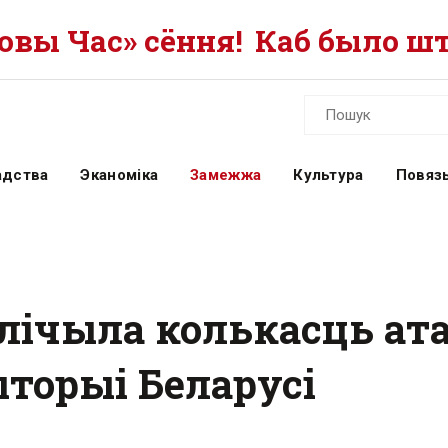
вы Час» сёння!
Каб было шт
адства
Эканоміка
Замежжа
Культура
Повязь
лічыла колькасць ата
ыторыі Беларусі