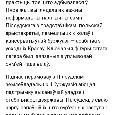
практыцы тое, што адбывалася ў
Нясвіжы, выглядала як важны
нефармальны палітычны саміт
Пілсудскага з прадстаўнікамі польскай
арыстакратыі, памешчыцкіх колаў і
кансерватыўнай буржуазіі — асабліва з
усходніх Крэсаў. Ключавыя фігуры гэтага
лагера былі звязаныя з уплывовай
сям’ёй Радзівілаў.
Падчас перамоваў з Пілсудскім
землеўладальнікі і буржуазія абяцалі
падтрымку выканаўчай уладзе і
стабільнасці дзяржавы. Пілсудскі, у сваю
чаргу, запэўніў іх, што сур’ёзных саступак