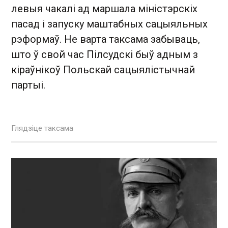
левыя чакалі ад маршала міністэрскіх
пасад і запуску маштабных сацыяльных
рэформаў. Не варта таксама забываць,
што ў свой час Пілсудскі быў адным з
кіраўнікоў Польскай сацыялістычнай
партыі.
Глядзіце таксама