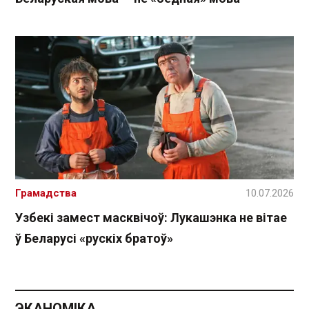
Грамадства
10.07.2026
Узбекі замест масквічоў: Лукашэнка не вітае
ў Беларусі «рускіх братоў»
ЭКАНОМІКА