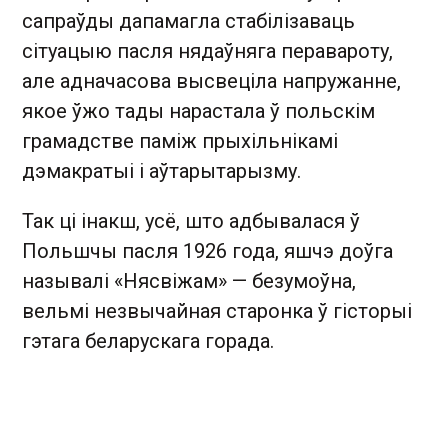
сапраўды дапамагла стабілізаваць
сітуацыю пасля нядаўняга перавароту,
але адначасова высвеціла напружанне,
якое ўжо тады нарастала ў польскім
грамадстве паміж прыхільнікамі
дэмакратыі і аўтарытарызму.
Так ці інакш, усё, што адбывалася ў
Польшчы пасля 1926 года, яшчэ доўга
называлі «Нясвіжам» — безумоўна,
вельмі незвычайная старонка ў гісторыі
гэтага беларускага горада.