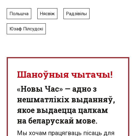
Польшча
Нясвіж
Радзівілы
Юзаф Пілсудскі
Шаноўныя чытачы!
«Новы Час» — адно з
нешматлікіх выданняў,
якое выдаецца цалкам
на беларускай мове.
Мы хочам працягваць пісаць для