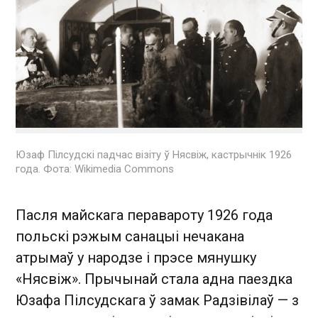
Юзаф Пілсудскі падчас візіту ў Нясвіж, кастрычнік 1926
года. Фота: Wikimedia Commons
Пасля майскага перавароту 1926 года
польскі рэжым санацыі нечакана
атрымаў у народзе і прэсе мянушку
«Нясвіж». Прычынай стала адна паездка
Юзафа Пілсудскага ў замак Радзівілаў — з