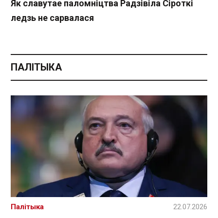
Як славутае паломніцтва Радзівіла Сіроткі
ледзь не сарвалася
ПАЛІТЫКА
Палітыка
22.07.2026