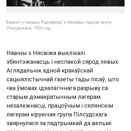
Банкет у палацы Радзівілаў у Нясвіжы падчас візіту
Пілсудскага, 1926 год
Навіны з Нясвіжа выклікалі
збянтэжанасць і неспакой сярод левых.
Аглядальнік адной кракаўскай
сацыялістычнай газеты тады пісаў, што
«ва ўмовах ідэалагічнага разрыву са
старым дэмакратычным лагерам
незалежнасці, працоўным і сялянскім
лагерам кіруючая група Пілсудскага
звярнулася за падтрымкай да вельмі