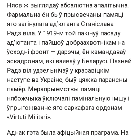
Нясвіж выглядаў абсалютна апалітычна.
Фармальна ён быў прысвечаны памяці
яго загінулага ад’ютанта Станіслава
Радзівіла. У 1919-м той пакінуў пасаду
ад’ютанта і пайшоў добраахвотнікам на
ўсходні фронт — дарэчы, ён камандаваў
эскадронам, які ваяваў у Беларусі. Пазней
Радзівіл удзельнічаў у красавіцкім
наступе ва Украіне, быў цяжка паранены і
памёр. Мерапрыемствы памяці
нябожчыка ўключалі памінальную імшу і
ўпрыгожванне яго саркафага ордэнам
«Virtuti Militari».
Аднак гэта была афіцыйная праграма. На