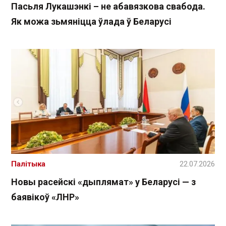
Пасьля Лукашэнкі – не абавязкова свабода.
Як можа зьмяніцца ўлада ў Беларусі
Палітыка
22.07.2026
Новы расейскі «дыплямат» у Беларусі — з
баявікоў «ЛНР»