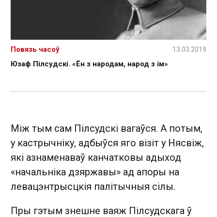
Повязь часоў
13.03.2019
Юзаф Пілсудскі. «Ён з народам, народ з ім»
Між тым сам Пілсудскі вагаўся. А потым,
у кастрычніку, адбыўся яго візіт у Нясвіж,
які азнаменаваў канчатковы адыход
«начальніка дзяржавы» ад апоры на
левацэнтрысцкія палітычныя сілы.
Пры гэтым знешне ваяж Пілсудскага ў