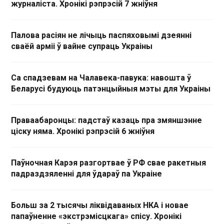
журналіста. Хронікі рэпрэсій 7 жніўня
Палова расіян не лічыць паспяховымі дзеянні
сваёй арміі ў вайне супраць Украіны
Са спадзевам на Чалавека-павука: навошта ў
Беларусі будуюць патэнцыйныя мэты для Украіны
Праваабаронцы: падстаў казаць пра змяншэнне
ціску няма. Хронікі рэпрэсій 6 жніўня
Паўночная Карэя разгортвае ў РФ свае ракетныя
падраздзяленні для ўдараў па Украіне
Больш за 2 тысячы ліквідаваных НКА і новае
папаўненне «экстрэмісцкага» спісу. Хронікі