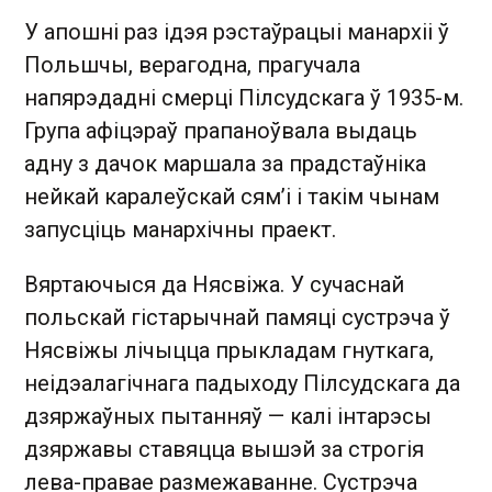
У апошні раз ідэя рэстаўрацыі манархіі ў
Польшчы, верагодна, прагучала
напярэдадні смерці Пілсудскага ў 1935-м.
Група афіцэраў прапаноўвала выдаць
адну з дачок маршала за прадстаўніка
нейкай каралеўскай сям’і і такім чынам
запусціць манархічны праект.
Вяртаючыся да Нясвіжа. У сучаснай
польскай гістарычнай памяці сустрэча ў
Нясвіжы лічыцца прыкладам гнуткага,
неідэалагічнага падыходу Пілсудскага да
дзяржаўных пытанняў — калі інтарэсы
дзяржавы ставяцца вышэй за строгія
лева-правае размежаванне. Сустрэча