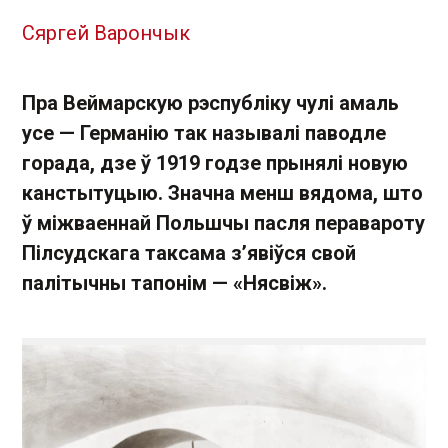
Сяргей Варончык
Пра Веймарскую рэспубліку чулі амаль
усе — Германію так называлі паводле
горада, дзе ў 1919 годзе прынялі новую
канстытуцыю. Значна менш вядома, што
ў міжваеннай Польшчы пасля перавароту
Пілсудскага таксама з’явіўся свой
палітычны тапонім — «Нясвіж».