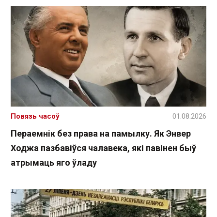
Повязь часоў
01.08.2026
Пераемнік без права на памылку. Як Энвер
Ходжа пазбавіўся чалавека, які павінен быў
атрымаць яго ўладу