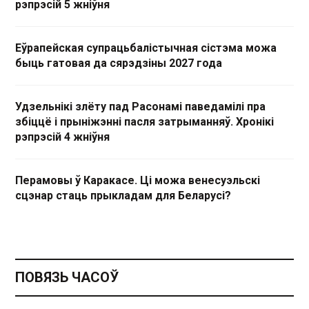
рэпрэсій 5 жніўня
Еўрапейская супрацьбалістычная сістэма можа
быць гатовая да сярэдзіны 2027 года
Удзельнікі злёту пад Расонамі паведамілі пра
збіццё і прыніжэнні пасля затрыманняў. Хронікі
рэпрэсій 4 жніўня
Перамовы ў Каракасе. Ці можа венесуэльскі
сцэнар стаць прыкладам для Беларусі?
ПОВЯЗЬ ЧАСОЎ