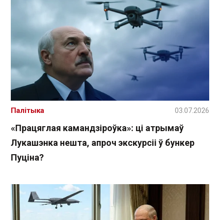
Палітыка
03.07.2026
«Працяглая камандзіроўка»: ці атрымаў
Лукашэнка нешта, апроч экскурсіі ў бункер
Пуціна?