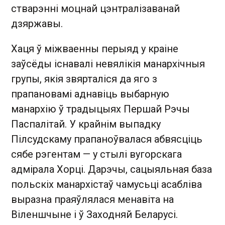
стварэнні моцнай цэнтралізаванай
дзяржавы.
Хаця ў міжваенны перыяд у краіне
заўсёды існавалі невялікія манархічныя
групы, якія звярталіся да яго з
прапановамі аднавіць выбарную
манархію ў традыцыях Першай Рэчы
Паспалітай. У крайнім выпадку
Пілсудскаму прапаноўвалася абвясціць
сябе рэгентам — у стылі вугорскага
адмірала Хорці. Дарэчы, сацыяльная база
польскіх манархістаў чамусьці асабліва
выразна праяўлялася менавіта на
Віленшчыне і ў Заходняй Беларусі.