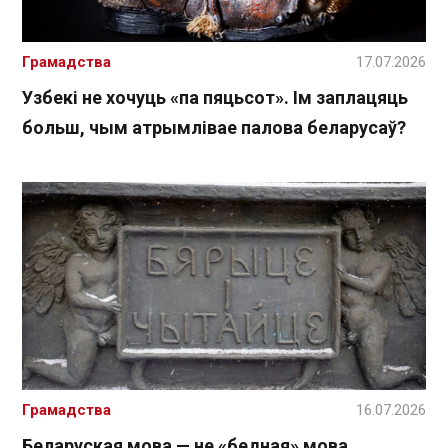
Грамадства
17.07.2026
Узбекі не хочуць «па пяцьсот». Ім заплацяць
больш, чым атрымлівае палова беларусаў?
Грамадства
16.07.2026
Беларуская мова — не «бедная» мова