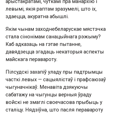
арыстакратамі, чуткамі пра манархію і
левымі, якія раптам зразумелі, што іх,
здаецца, акуратна абышлі.
Якім чынам заходнебеларускае мястэчка
стала сінонімам санацыйнага рэжыму?
Каб адказаць на гэтае пытанне,
давядзецца згадаць некаторыя аспекты
майскага перавароту.
Пілсудскі захапіў уладу пры падтрымцы
часткі левых — сацыялістаў і прафсаюзаў
чыгуначнікаў. Менавіта дзякуючы
сабатажу на чыгунцы верныя ўраду
войскі не змаглі своечасова прыбыць у
сталіцу. Нядзіўна, што пасля перавароту