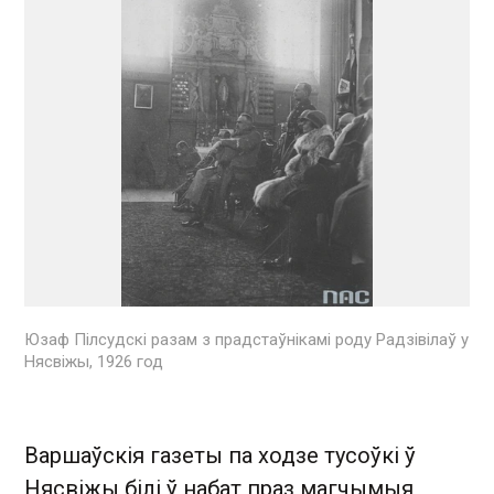
Юзаф Пілсудскі разам з прадстаўнікамі роду Радзівілаў у
Нясвіжы, 1926 год
Варшаўскія газеты па ходзе тусоўкі ў
Нясвіжы білі ў набат праз магчымыя