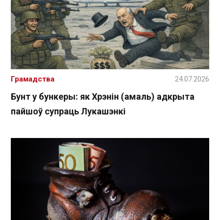
Грамадства
24.07.2026
Бунт у бункеры: як Хрэнін (амаль) адкрыта
пайшоў супраць Лукашэнкі