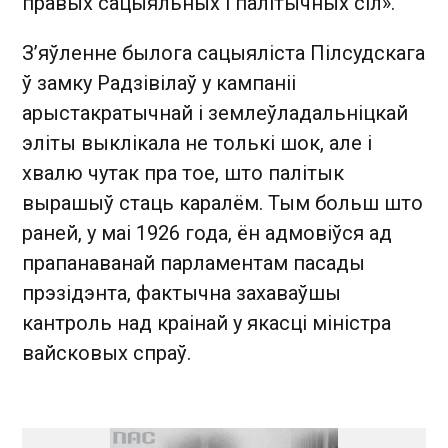
правых сацыяльных і палітычных сіл».
З’яўленне былога сацыяліста Пілсудскага
ў замку Радзівілаў у кампаніі
арыстакратычнай і землеўладальніцкай
эліты выклікала не толькі шок, але і
хвалю чутак пра тое, што палітык
вырашыў стаць каралём. Тым больш што
раней, у маі 1926 года, ён адмовіўся ад
прапанаванай парламентам пасады
прэзідэнта, фактычна захаваўшы
кантроль над краінай у якасці міністра
вайсковых спраў.