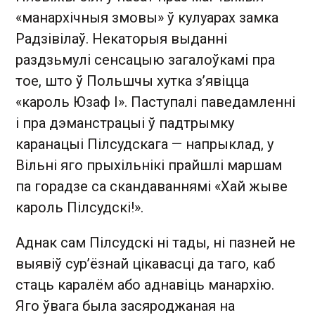
«манархічныя змовы» ў кулуарах замка
Радзівілаў. Некаторыя выданні
раздзьмулі сенсацыю загалоўкамі пра
тое, што ў Польшчы хутка з’явіцца
«кароль Юзаф І». Паступалі паведамленні
і пра дэманстрацыі ў падтрымку
каранацыі Пілсудскага — напрыклад, у
Вільні яго прыхільнікі прайшлі маршам
па горадзе са скандаваннямі «Хай жыве
кароль Пілсудскі!».
Аднак сам Пілсудскі ні тады, ні пазней не
выявіў сур’ёзнай цікавасці да таго, каб
стаць каралём або аднавіць манархію.
Яго ўвага была засяроджаная на