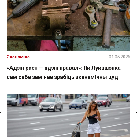
Эканоміка
01.05.2026
«Адзін раён — адзін правал»: Як Лукашэнка
сам сабе замінае зрабіць эканамічны цуд
Спасылка без VPN