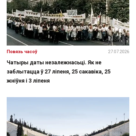
Повязь часоў
27.07.2026
Чатыры даты незалежнасьці. Як не
заблытацца ў 27 ліпеня, 25 сакавіка, 25
жніўня і 3 ліпеня