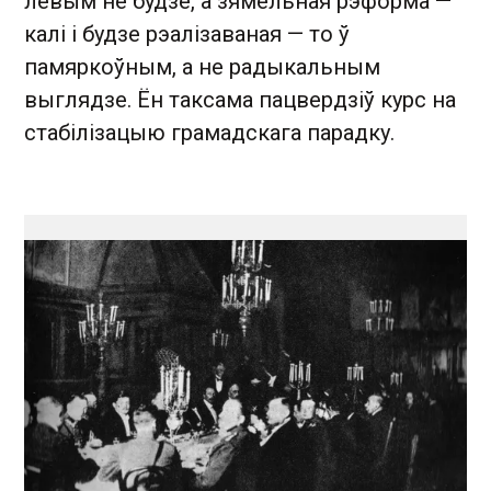
левым не будзе, а зямельная рэформа —
калі і будзе рэалізаваная — то ў
памяркоўным, а не радыкальным
выглядзе. Ён таксама пацвердзіў курс на
стабілізацыю грамадскага парадку.