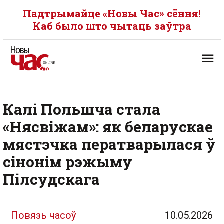
Падтрымайце «Новы Час» сёння!
Каб было што чытаць заўтра
Калі Польшча стала
«Нясвіжам»: як беларускае
мястэчка ператварылася ў
сінонім рэжыму
Пілсудскага
Повязь часоў
10.05.2026