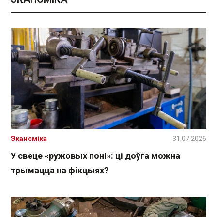
Эканоміка
31.07.2026
У свеце «ружовых поні»: ці доўга можна
трымацца на фікцыях?