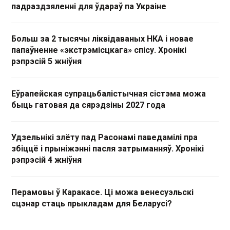
падраздзяленні для ўдараў па Украіне
Больш за 2 тысячы ліквідаваных НКА і новае
папаўненне «экстрэмісцкага» спісу. Хронікі
рэпрэсій 5 жніўня
Еўрапейская супрацьбалістычная сістэма можа
быць гатовая да сярэдзіны 2027 года
Удзельнікі злёту пад Расонамі паведамілі пра
збіццё і прыніжэнні пасля затрыманняў. Хронікі
рэпрэсій 4 жніўня
Перамовы ў Каракасе. Ці можа венесуэльскі
сцэнар стаць прыкладам для Беларусі?