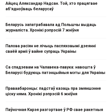
Айцец Аляксандар Надсан. Той, хто працягвае
аб'ядноўваць беларусаў
Беларусь запатрабавала ад Польшчы выдаць
журналіста. Хронікі рэпрэсій 7 жніўня
Палова расіян не лічыць паспяховымі дзеянні
сваёй арміі ў вайне супраць Украіны
Са спадзевам на Чалавека-павука: навошта ў
Беларусі будуюць патэнцыйныя мэты для Украіны
Праваабаронцы: падстаў казаць пра змяншэнне
ціску няма. Хронікі рэпрэсій 6 жніўня
Паўночная Карэя разгортвае ў РФ свае ракетныя