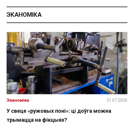
ЭКАНОМІКА
Эканоміка
31.07.2026
У свеце «ружовых поні»: ці доўга можна
трымацца на фікцыях?