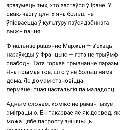
зразумець тых, хто застаўся ў Іране. У
сваю чаргу для іх яна больш не
ўпісваецца ў культуру паўсядзённага
выжывання.
Фінальнае рашэнне Маржан — з'ехаць
назаўжды ў Францыю — гэта не трыўмф
свабоды. Гэта горкае прызнанне паразы.
Яна прымае тое, што ў яе больш няма
дома. Яе домам становіцца
перманентная настальгія па маладосці.
Адным словам, комікс не рамантызуе
эміграцыю. Ён паказвае яе як досвед, які
можа цябе папросту знішчыць
псіхалагічна і фізічна.