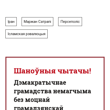
Іран
Маржан Сатрапі
Персеполіс
Ісламская рэвалюцыя
Шаноўныя чытачы!
Дэмакратычнае
грамадства немагчыма
без моцнай
грамадзянскай