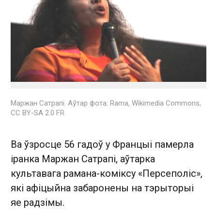
Маржан Сатрапі. Аўтар фота: Rama, Wikimedia Commons,
CC BY-SA 2.0 FR
Ва ўзросце 56 гадоў у Францыі памерла
іранка Маржан Сатрапі, аўтарка
культавага рамана-коміксу «Персеполіс»,
які афіцыйна забаронены на тэрыторыі
яе радзімы.