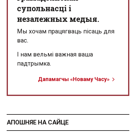
супольнасці і
незалежных медыя.
Мы хочам працягваць пісаць для
вас.
І нам вельмі важная ваша
падтрымка.
Дапамагчы «Новаму Часу»
АПОШНЯЕ НА САЙЦЕ