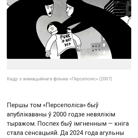
Кадр з анімацыйнага фільма «Персеполіс» (2007).
Першы том «Персеполіса» быў
апублікаваны ў 2000 годзе невялікім
тыражом. Поспех быў імгненным — кніга
стала сенсацыяй. Да 2024 года агульны