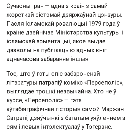
Сучасны Іран — адна з краін з самай
жорсткай сістэмай дзяржаўнай цэнзуры.
Пасля Ісламскай рэвалюцыі 1979 года ў
краіне дзейнічае Міністэрства культуры і
ісламскай арыентацыі, якое выдае
дазволы на публікацыю адных кніг і
адначасова забараняе іншыя.
Тое, што ў гэты спіс забароненай
літаратуры патрапіў комікс «Персеполіс»,
выглядае трошкі незвычайна. Хто не ў
курсе, «Персеполіс» — гэта
аўтабіяграфічная гісторыя самой Маржан
Сатрапі, дзяўчынкі з багатым уяўленнем з
сям'і левых інтэлектуалаў у Тэгеране.