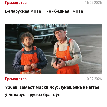
Грамадства
16.07.2026
Беларуская мова — не «бедная» мова
Грамадства
10.07.2026
Узбекі замест масквічоў: Лукашэнка не вітае
ў Беларусі «рускіх братоў»