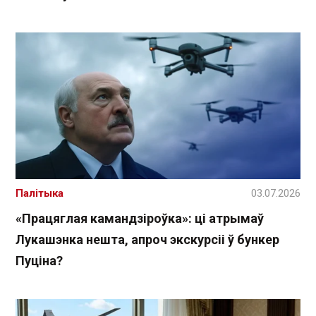
Палітыка
03.07.2026
«Працяглая камандзіроўка»: ці атрымаў
Лукашэнка нешта, апроч экскурсіі ў бункер
Пуціна?