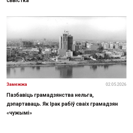
сьвістка
Замежжа
02.05.2026
Пазбавіць грамадзянства нельга,
дэпартаваць. Як Ірак рабіў сваіх грамадзян
«чужымі»