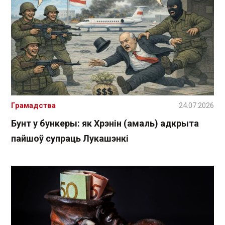
Грамадства
24.07.2026
Бунт у бункеры: як Хрэнін (амаль) адкрыта
пайшоў супраць Лукашэнкі