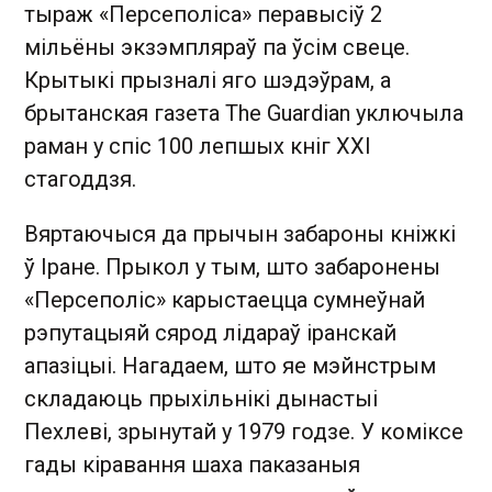
тыраж «Персеполіса» перавысіў 2
мільёны экзэмпляраў па ўсім свеце.
Крытыкі прызналі яго шэдэўрам, а
брытанская газета The Guardian уключыла
раман у спіс 100 лепшых кніг XXI
стагоддзя.
Вяртаючыся да прычын забароны кніжкі
ў Іране. Прыкол у тым, што забаронены
«Персеполіс» карыстаецца сумнеўнай
рэпутацыяй сярод лідараў іранскай
апазіцыі. Нагадаем, што яе мэйнстрым
складаюць прыхільнікі дынастыі
Пехлеві, зрынутай у 1979 годзе. У коміксе
гады кіравання шаха паказаныя