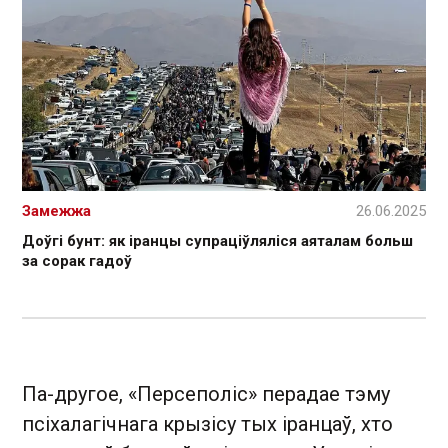
Замежжа
26.06.2025
Доўгі бунт: як іранцы супраціўляліся аяталам больш
за сорак гадоў
Па-другое, «Персеполіс» перадае тэму
псіхалагічнага крызісу тых іранцаў, хто