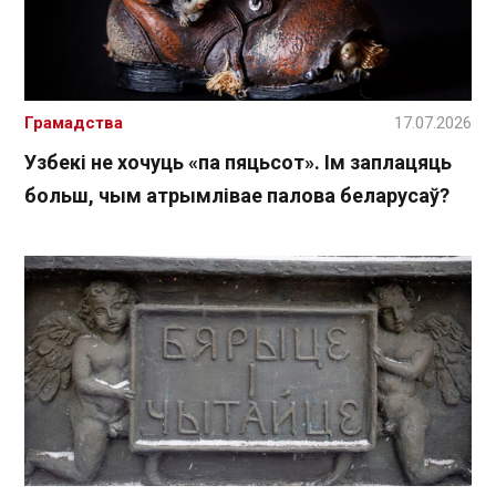
Грамадства
17.07.2026
Узбекі не хочуць «па пяцьсот». Ім заплацяць
больш, чым атрымлівае палова беларусаў?