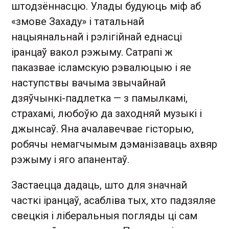
штодзённасцю. Улады будуюць міф аб
«змове Захаду» і татальнай
нацыянальнай і рэлігійнай еднасці
іранцаў вакол рэжыму. Сатрапі ж
паказвае ісламскую рэвалюцыю і яе
наступствы вачыма звычайнай
дзяўчынкі-падлетка — з памылкамі,
страхамі, любоўю да заходняй музыкі і
джынсаў. Яна ачалавечвае гісторыю,
робячы немагчымым дэманізаваць ахвяр
рэжыму і яго апанентаў.
Застаецца дадаць, што для значнай
часткі іранцаў, асабліва тых, хто падзяляе
свецкія і ліберальныя погляды ці сам