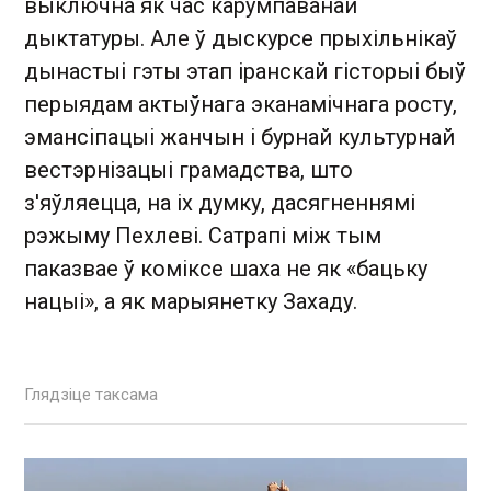
выключна як час карумпаванай
дыктатуры. Але ў дыскурсе прыхільнікаў
дынастыі гэты этап іранскай гісторыі быў
перыядам актыўнага эканамічнага росту,
эмансіпацыі жанчын і бурнай культурнай
вестэрнізацыі грамадства, што
з'яўляецца, на іх думку, дасягненнямі
рэжыму Пехлеві. Сатрапі між тым
паказвае ў коміксе шаха не як «бацьку
нацыі», а як марыянетку Захаду.
Глядзіце таксама