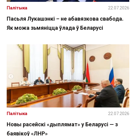
Палітыка
22.07.2026
Пасьля Лукашэнкі – не абавязкова свабода.
Як можа зьмяніцца ўлада ў Беларусі
Палітыка
22.07.2026
Новы расейскі «дыплямат» у Беларусі — з
баявікоў «ЛНР»