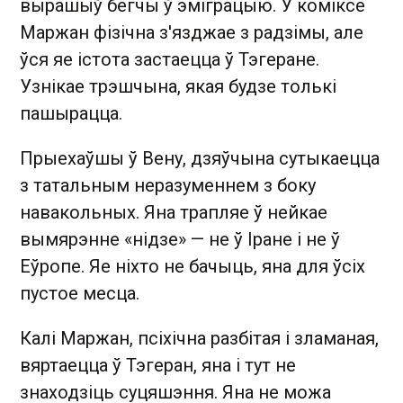
вырашыў бегчы ў эміграцыю. У коміксе
Маржан фізічна з'язджае з радзімы, але
ўся яе істота застаецца ў Тэгеране.
Узнікае трэшчына, якая будзе толькі
пашырацца.
Прыехаўшы ў Вену, дзяўчына сутыкаецца
з татальным неразуменнем з боку
навакольных. Яна трапляе ў нейкае
вымярэнне «нідзе» — не ў Іране і не ў
Еўропе. Яе ніхто не бачыць, яна для ўсіх
пустое месца.
Калі Маржан, псіхічна разбітая і зламаная,
вяртаецца ў Тэгеран, яна і тут не
знаходзіць суцяшэння. Яна не можа