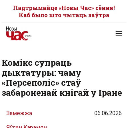
Падтрымайце «Новы Час» сёння!
Каб было што чытаць заўтра
Комікс супраць
дыктатуры: чаму
«Персеполіс» стаў
забароненай кнігай у Іране
Замежжа
06.06.2026
Яўген Карамян