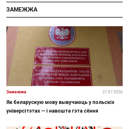
ЗАМЕЖЖА
Замежжа
21.07.2026
Як беларускую мову вывучаюць у польскіх
універсітэтах — і навошта гэта сёння