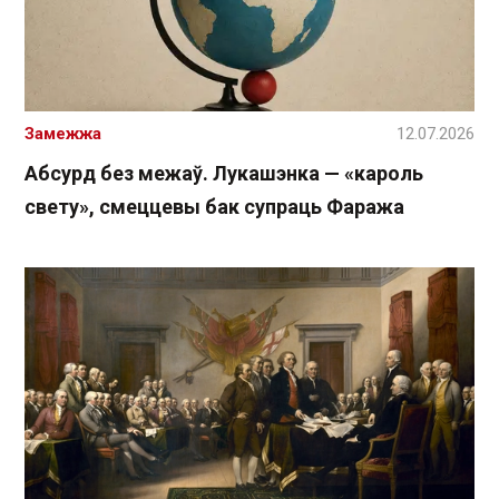
Замежжа
12.07.2026
Абсурд без межаў. Лукашэнка — «кароль
свету», смеццевы бак супраць Фаража