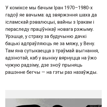
У коміксе мы бачым Іран 1970–1980-х
гадоў яе вачыма: ад звяржэння шаха да
ісламскай рэвалюцыі, вайны з Іракам і
пераследу праціўнікаў новага рэжыму.
Урэшце, у страху за будучыню дачкі
бацькі адпраўляюць яе за мяжу, у Вену.
Там яна сутыкаецца з траўмай выгнання,
адзінотай, каб у выніку вярнуцца на ўжо
чужую радзіму, дзе зноў прыняць
рашэнне бегчы — на гэты раз назаўжды.