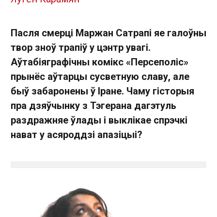
Пасля смерці Маржан Сатрапі яе галоўны
твор зноў трапіў у цэнтр увагі.
Аўтабіяграфічны комікс «Персеполіс»
прынёс аўтарцы сусветную славу, але
быў забаронены ў Іране. Чаму гісторыя
пра дзяўчынку з Тэгерана дагэтуль
раздражняе ўлады і выклікае спрэчкі
нават у асяроддзі апазіцыі?