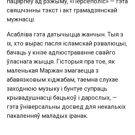
пацярпеў ад рэжыму, «Персеполіс» — гэта
свяшчэнны тэкст і акт грамадзянскай
мужнасці.
Асабліва гэта датычыцца жанчын. Тыя з
іх, хто вырас пасля ісламскай рэвалюцыі,
бачаць у кнізе адлюстраванне свайго
ўласнага жыцця. Гісторыя пра тое, як
маленькая Маржан змагаецца з
абавязковым хіджабам, таемна слухае
заходнюю музыку і бунтуе супраць
крывадушнасці бацькоў і дарослых, —
гэта ўніверсальны досвед для некалькіх
пакаленняў маладых іранак.