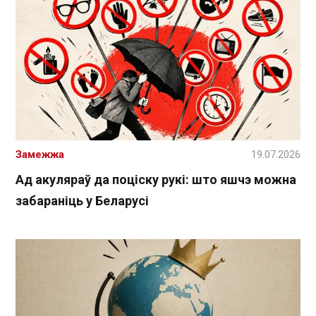
Замежжа
19.07.2026
Ад акуляраў да поціску рукі: што яшчэ можна
забараніць у Беларусі