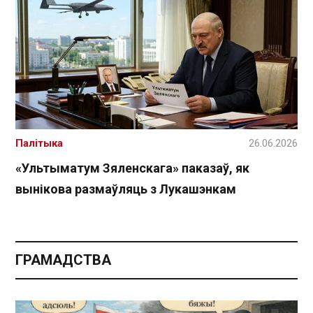
Палітыка
26.06.2026
«Ультыматум Зяленскага» паказаў, як
вынікова размаўляць з Лукашэнкам
ГРАМАДСТВА