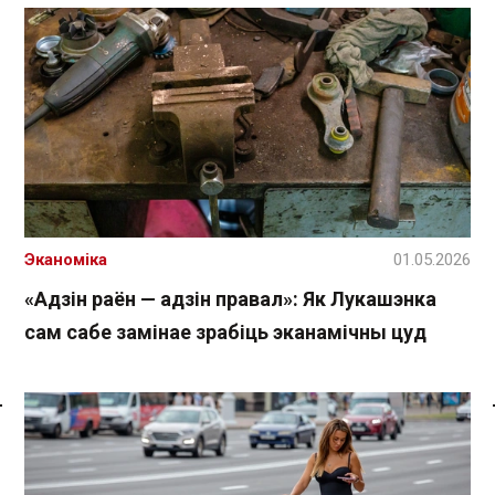
Эканоміка
01.05.2026
«Адзін раён — адзін правал»: Як Лукашэнка
сам сабе замінае зрабіць эканамічны цуд
Спасылка без VPN