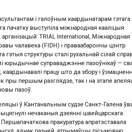
нсультантам і галоўным каардынатарам гэтага
га пачатку выступіла міжнародная кааліцыя
арганізацый: TRIAL International, Міжнародная
авы чалавека (FIDH) і праваабарончы цэнтр
та гэтыя структуры сталі рухальнай сілай спра
і юрыдычнае суправаджэнне пазоўнікаў — св
 каардынавалі працу што да збору і ўзмацнен
к пры першым разглядзе, так і на этапе апеляц
 новы пазоў.
еляцыі ў Кантанальным судзе Санкт-Галена ўв
прыцягнулі нечаканыя дзеянні швейцарскага
. Першапачаткова пракуратура апратэставала
ысуд, аднак пазней, атрымаўшы пісьмовую