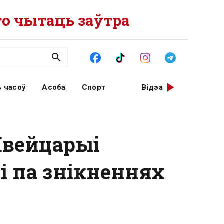
о чытаць заўтра
 часоў
Асоба
Спорт
Відэа
Швейцарыі
 па знікненнях