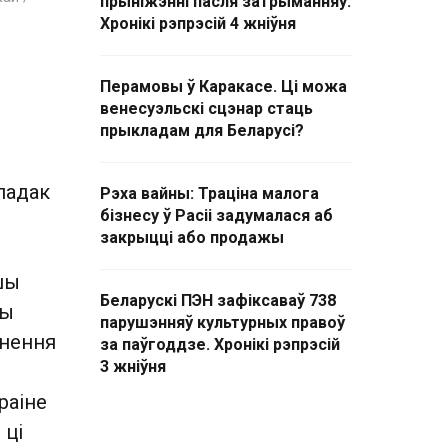
прыніжэнні пасля затрыманняў.
Хронікі рэпрэсій 4 жніўня
Перамовы ў Каракасе. Ці можа
венесуэльскі сцэнар стаць
прыкладам для Беларусі?
падак
Рэха вайны: Траціна малога
бізнесу ў Расіі задумалася аб
закрыцці або продажы
шы
Беларускі ПЭН зафіксаваў 738
вы
парушэнняў культурных правоў
кнення
за паўгоддзе. Хронікі рэпрэсій
3 жніўня
раіне
 ці