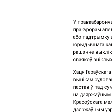
У праваабаронч
пракурорам апе
або падтрымку а
юрыдычнага канс
рашэнне выкліка
сваякоў зніклых
Хаця Гараўскаг
вынікам судоваг
паставіў пад су
на дзяржаўным у
Красоўскага мел
дзяржаўным узро