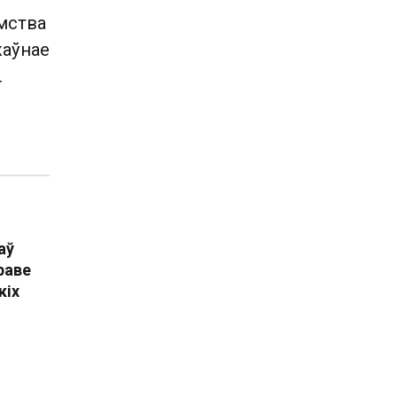
мства
жаўнае
.
аў
раве
кіх