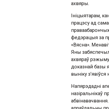
ахвяры.
Ініцыятарам, ка
працэсу ад сама
праваабарончых 
федэрацыя за пр
«Вясна». Менаві
Яны забяспечыл
ахвяраў рэжыму,
доказнай базы я
выніку з’явіўся
Напярэдадні ап
назіральнікаў 
абвінавачвання
апраўдальны пр