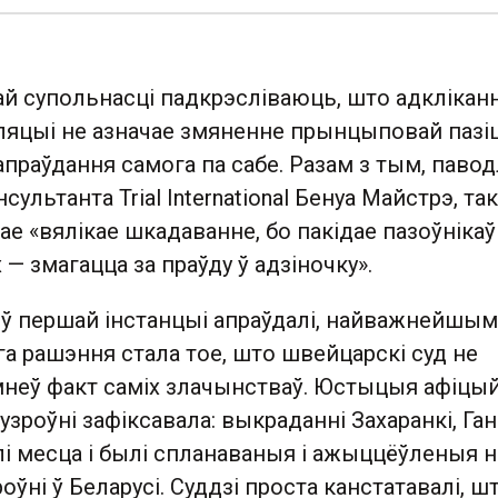
ай супольнасці падкрэсліваюць, што адклікан
ляцыі не азначае змяненне прынцыповай пазі
праўдання самога па сабе. Разам з тым, паво
ультанта Trial International Бенуа Майстрэ, та
е «вялікае шкадаванне, бо пакідае пазоўнікаў
 — змагацца за праўду ў адзіночку».
а ў першай інстанцыі апраўдалі, найважнейшым
а рашэння стала тое, што швейцарскі суд не
мнеў факт саміх злачынстваў. Юстыцыя афіцый
зроўні зафіксавала: выкраданні Захаранкі, Ган
і месца і былі спланаваныя і ажыццёўленыя н
ўні ў Беларусі. Суддзі проста канстатавалі, ш