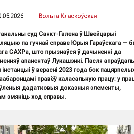
0.05.2026
Вольга Класкоўская
танальны суд Санкт-Галена ў Швейцарыі
еляцыю па гучнай справе Юрыя Гараўскага — 
ага САХРа, што прызнаўся ў дачыненні да
кненняў апанентаў Лукашэнкі. Пасля апраўдал
інстанцыі ў верасні 2023 года бок пацярпелы
аабаронцамі правёў каласальную працу: у пра
аўленыя дадатковыя доказныя элементы,
м змяніць ход справы.