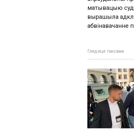
матывацыю судо
вырашыла адклі
абвінавачанне п
Глядзіце таксама