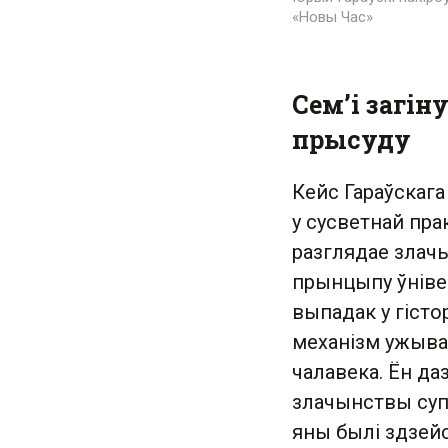
«Новы Час»
Сем’і загі
прысуду
Кейс Гараўскаг
у сусветнай пр
разглядае злачы
прынцыпу ўніве
выпадак у гіст
механізм ужыва
чалавека. Ён да
злачынствы супр
яны былі здзей