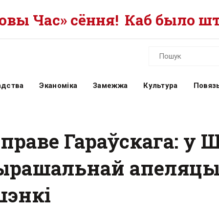
вы Час» сёння!
Каб было шт
адства
Эканоміка
Замежжа
Культура
Повязь
справе Гараўскага: у 
ырашальнай апеляцыі
шэнкі