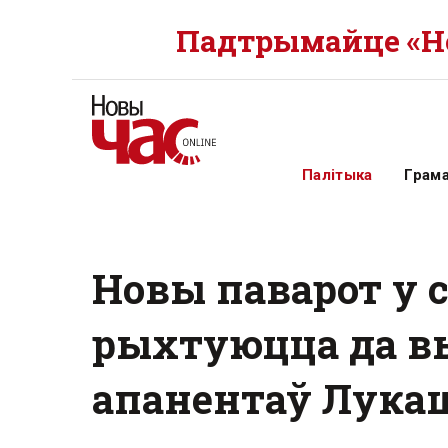
Падтрымайце «Но
Палітыка
Грам
Новы паварот у 
рыхтуюцца да в
апанентаў Лука