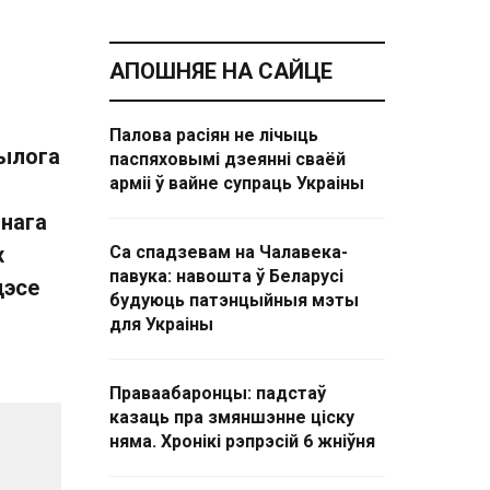
АПОШНЯЕ НА САЙЦЕ
Палова расіян не лічыць
былога
паспяховымі дзеянні сваёй
арміі ў вайне супраць Украіны
ьнага
х
Са спадзевам на Чалавека-
павука: навошта ў Беларусі
цэсе
будуюць патэнцыйныя мэты
для Украіны
Праваабаронцы: падстаў
казаць пра змяншэнне ціску
няма. Хронікі рэпрэсій 6 жніўня