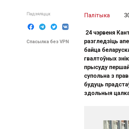
Палітыка
3
24 чэрвеня Кан
разгледзіць ап
Спасылка без VPN
байца беларуск
гвалтоўных зні
прысуду першай 
супольна з прав
будуць прадст
здольныя цалка