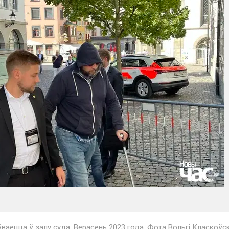
ваецца ў залу суда. Верасень 2023 года. Фота Вольгі Класкоўск