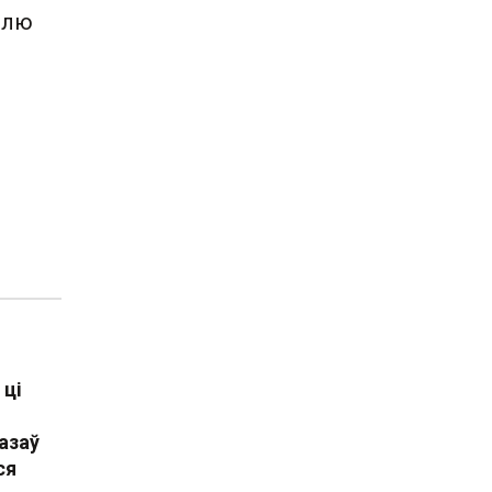
олю
 ці
азаў
ся