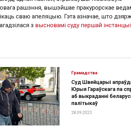
вага рашэння, вышэйшае пракурорскае веда
каць сваю апеляцыю. Гэта азначае, што дзяр
агадзілася з
высновамі суду першай інстанцыі
Грамадства
Суд Швейцарыі апраўд
Юрыя Гараўскага па сп
аб выкраданні беларус
палітыкаў