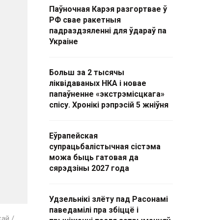
Паўночная Карэя разгортвае ў
РФ свае ракетныя
падраздзяленні для ўдараў па
Украіне
Больш за 2 тысячы
ліквідаваных НКА і новае
папаўненне «экстрэмісцкага»
спісу. Хронікі рэпрэсій 5 жніўня
Еўрапейская
супрацьбалістычная сістэма
можа быць гатовая да
сярэдзіны 2027 года
Удзельнікі злёту пад Расонамі
паведамілі пра збіццё і
ай /