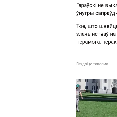
Гараўскі не вык
ўнутры сапраўдн
Тое, што швейца
злачынстваў на
перамога, пера
Глядзіце таксама