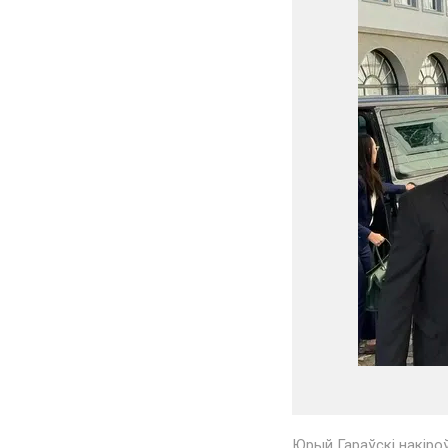
Юрый Гараўскі накіроў