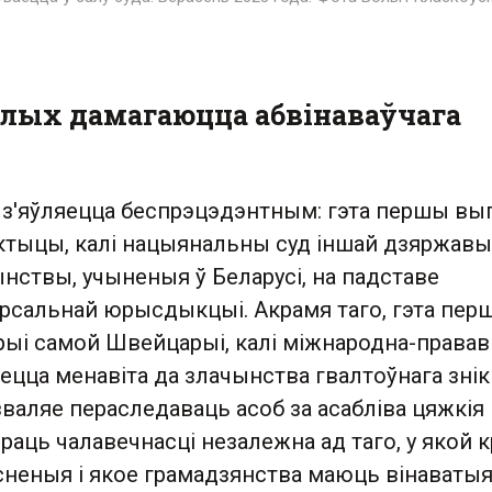
нулых дамагаюцца абвінаваўчага
а з'яўляецца беспрэцэдэнтным: гэта першы вы
актыцы, калі нацыянальны суд іншай дзяржавы
нствы, учыненыя ў Беларусі, на падставе
рсальнай юрысдыкцыі. Акрамя таго, гэта пер
орыі самой Швейцарыі, калі міжнародна-права
ецца менавіта да злачынства гвалтоўнага зні
зваляе пераследаваць асоб за асабліва цяжкія
аць чалавечнасці незалежна ад таго, у якой к
сненыя і якое грамадзянства маюць вінаватыя