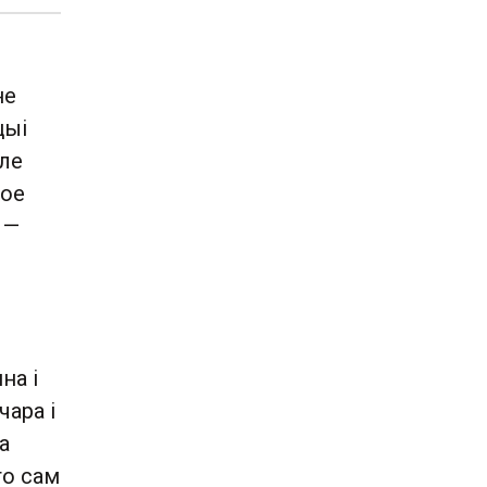
не
цыі
дле
кое
 —
на і
чара і
а
то сам