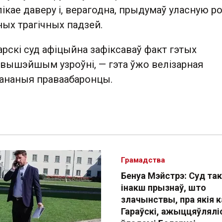
лікае даверу і, верагодна, прыдумаў уласную р
ых трагічных падзей.
рскі суд афіцыйна зафіксаваў факт гэтых
 вышэйшым узроўні, — гэта ўжо велізарная
кананыя праваабаронцы.
Грамадства
Бенуа Мэйстрэ: Суд так
інакш прызнаў, што
злачынствы, пра якія к
Гараўскі, ажыццяўлялі