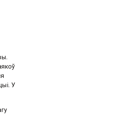
вы.
аякоў
ня
ыі. У
агу