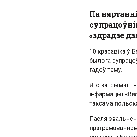
Па вяртанн
супрацоўні
«здрадзе д
10 красавіка ў 
былога супрацоў
гадоў таму.
Яго затрымалі 
інфармацыі «Вяс
таксама польск
Пасля звальнен
праграмаваннем.