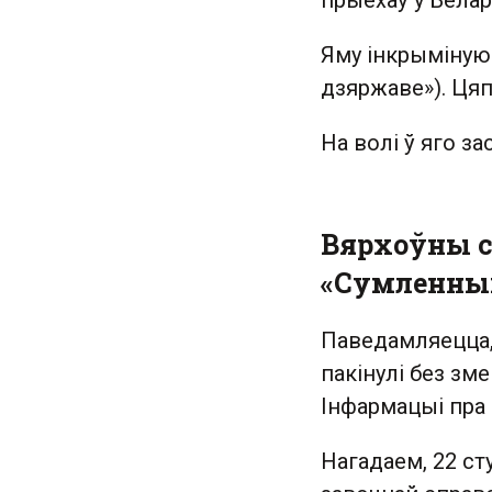
прыехаў у Белар
Яму інкрымінуюц
дзяржаве»). Цяп
На волі ў яго за
Вярхоўны с
«Сумленны
Паведамляецца,
пакінулі без зм
Інфармацыі пра 
Нагадаем, 22 ст