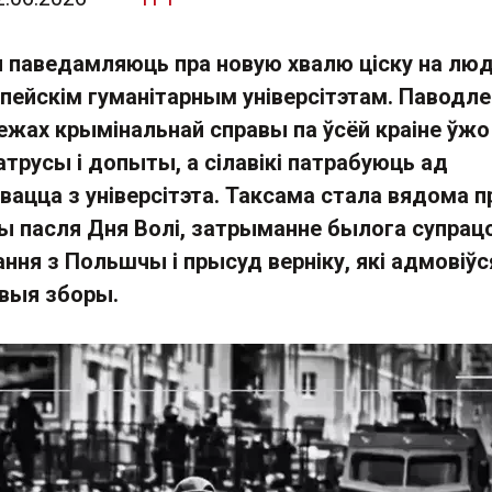
паведамляюць пра новую хвалю ціску на люд
пейскім гуманітарным універсітэтам. Паводле 
ежах крымінальнай справы па ўсёй краіне ўжо
трусы і допыты, а сілавікі патрабуюць ад
вацца з універсітэта. Таксама стала вядома п
ы пасля Дня Волі, затрыманне былога супрац
ння з Польшчы і прысуд верніку, які адмовіўс
овыя зборы.