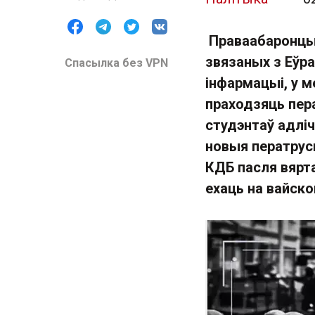
Праваабаронцы 
звязаных з Еўра
Спасылка без VPN
інфармацыі, у м
праходзяць пера
студэнтаў адліч
новыя ператрус
КДБ пасля вярта
ехаць на вайск