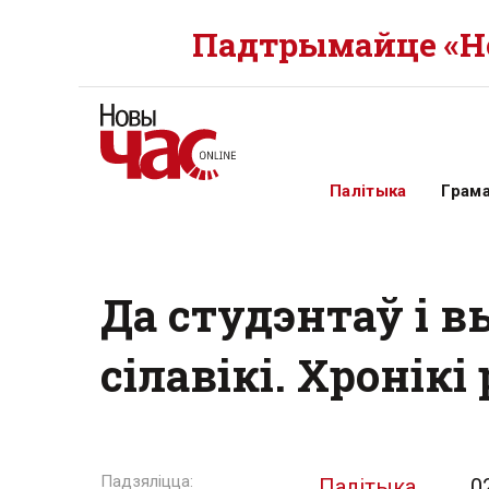
Падтрымайце «Но
Палітыка
Грам
Да студэнтаў і 
сілавікі. Хронікі
Палітыка
0