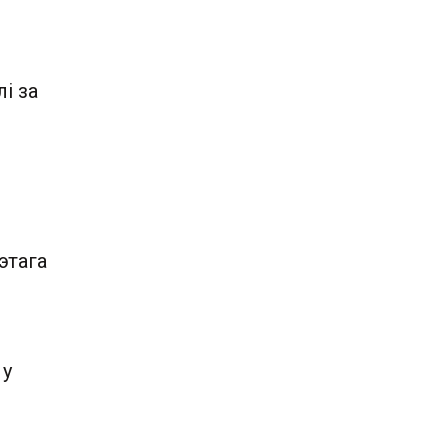
і за
этага
 у