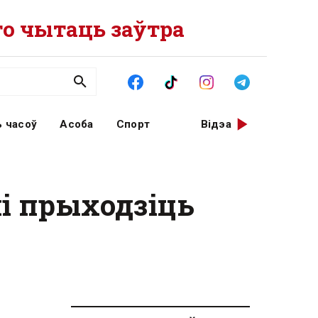
о чытаць заўтра
 часоў
Асоба
Спорт
Відэа
лі прыходзіць