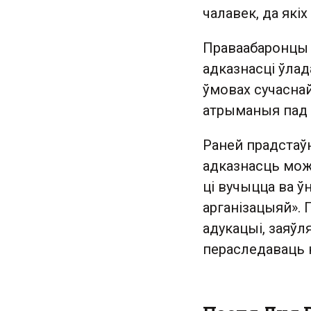
чалавек, да якіх
Праваабаронцы 
адказнасці ўлад
ўмовах сучаснай
атрыманыя пад
Раней прадстаўн
адказнасць мож
ці вучыцца ва ў
арганізацыяй». 
адукацыі, заяў
пераследаваць н