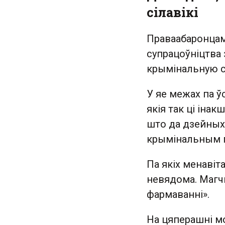
сілавікі
Праваабаронцам
супрацоўніцтва 
крымінальную с
У яе межах па ў
якія так ці іна
што да дзейных 
крымінальным п
Па якіх менавіт
невядома. Магчы
фармаванні».
На цяперашні м