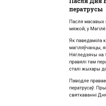
Пасля Дня 
ператрусы
Пасля масавых п
мяжой, у Магілёв
Як паведаміла 
магіляўчанцы, як
Нягледзячы на т
правялі там пер
сталі жыхары д
Паводле правааб
ператрусаў. Пры
святкаванні Дня