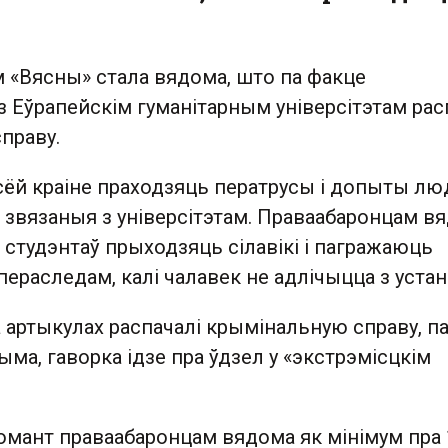
 «Вясны» стала вядома, што па факце
з Еўрапейскім гуманітарным універсітэтам рас
праву.
сёй краіне праходзяць ператрусы і допыты лю
кш звязаныя з універсітэтам. Праваабаронцам в
студэнтаў прыходзяць сілавікі і пагражаюць
ераследам, калі чалавек не адлічыцца з уста
а артыкулах распачалі крымінальную справу, п
ма, гаворка ідзе пра ўдзел у «экстрэмісцкім
омант праваабаронцам вядома як мінімум пра 