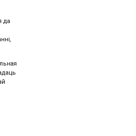
я да
нні,
альная
адаць
ай