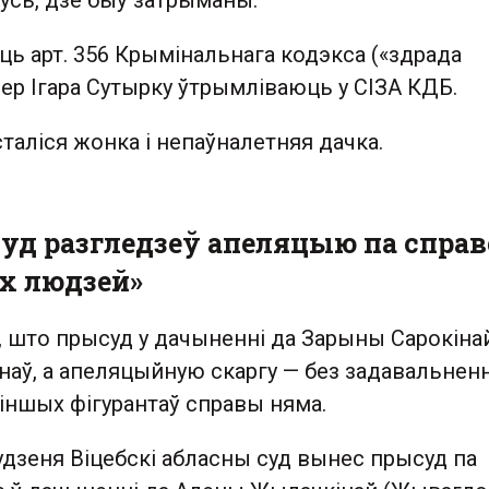
усь, дзе быў затрыманы.
ь арт. 356 Крымінальнага кодэкса («здрада
ер Ігара Сутырку ўтрымліваюць у СІЗА КДБ.
сталіся жонка і непаўналетняя дачка.
уд разгледзеў апеляцыю па справ
х людзей»
 што прысуд у дачыненні да Зарыны Сарокіна
енаў, а апеляцыйную скаргу — без задавальненн
іншых фігурантаў справы няма.
удзеня Віцебскі абласны суд вынес прысуд па