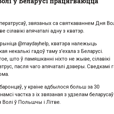
Волі ў Беларусі працягваюцца
ератрусаў, звязаных са святкаваннем Дня Вол
е сілавікі апячаталі адну з кватэр.
крыніца @maydayhelp, кватэра належыць
ая некалькі гадоў таму з'ехала з Беларусі.
ое, што ў памяшканні ніхто не жыве, сілавікі
атрус, пасля чаго апячаталі дзверы. Сведкамі г
ома.
аронцаў, у краіне адбылося больш за 30
намсі частка з іх звязаная з удзелам беларусаў
 Волі ў Польшчы і Літве.