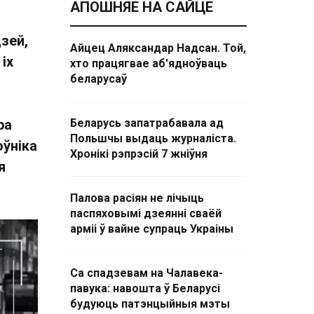
АПОШНЯЕ НА САЙЦЕ
зей,
Айцец Аляксандар Надсан. Той,
іх
хто працягвае аб'ядноўваць
беларусаў
ра
Беларусь запатрабавала ад
Польшчы выдаць журналіста.
оўніка
Хронікі рэпрэсій 7 жніўня
я
Палова расіян не лічыць
паспяховымі дзеянні сваёй
арміі ў вайне супраць Украіны
Са спадзевам на Чалавека-
павука: навошта ў Беларусі
будуюць патэнцыйныя мэты