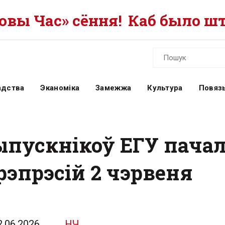
вы Час» сёння!
Каб было шт
адства
Эканоміка
Замежжа
Культура
Повязь
выпускнікоў ЕГУ пача
 рэпрэсій 2 чэрвеня
2.06.2026
НЧ