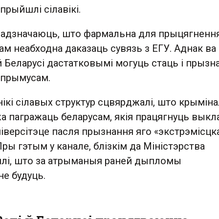
 прыйшлі сілавікі.
адзначаюць, што фармальна для прыцягненн
ам неабходна даказаць сувязь з ЕГУ. Аднак ва
 Беларусі дастатковымі могуць стаць і прызна
 прымусам.
ікі сілавых структур сцвярджалі, што крымін
а пагражаць беларусам, якія працягнуць выкл
ніверсітэце пасля прызнання яго «экстрэмісцк
Пры гэтым у канале, блізкім да Міністэрства
лялі, што за атрыманыя раней дыпломы
е будуць.