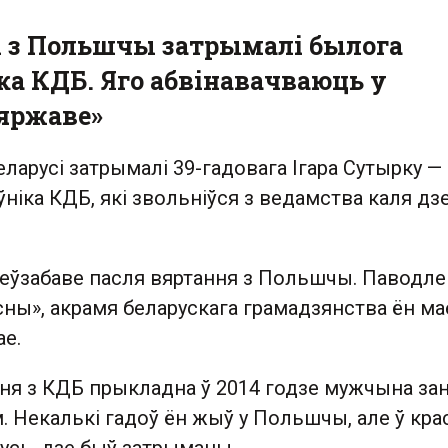
і з Польшчы затрымалі былога
ка КДБ. Яго абвінавачваюць у
зяржаве»
Беларусі затрымалі 39-гадовага Ігара Сутырку —
ніка КДБ, які звольніўся з ведамства каля дз
неўзабаве пасля вяртання з Польшчы. Паводле
ны», акрамя беларускага грамадзянства ён ма
ае.
ня з КДБ прыкладна ў 2014 годзе мужчына за
 Некалькі гадоў ён жыў у Польшчы, але ў кра