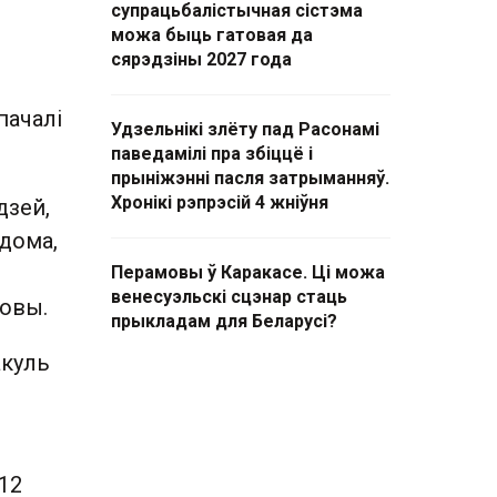
супрацьбалістычная сістэма
можа быць гатовая да
сярэдзіны 2027 года
пачалі
Удзельнікі злёту пад Расонамі
паведамілі пра збіццё і
прыніжэнні пасля затрыманняў.
Хронікі рэпрэсій 4 жніўня
дзей,
ядома,
Перамовы ў Каракасе. Ці можа
венесуэльскі сцэнар стаць
новы.
прыкладам для Беларусі?
акуль
12