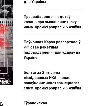
для Украіны
Праваабаронцы: падстаў
казаць пра змяншэнне ціску
няма. Хронікі рэпрэсій 6 жніўня
Паўночная Карэя разгортвае ў
РФ свае ракетныя
падраздзяленні для ўдараў па
Украіне
Больш за 2 тысячы
ліквідаваных НКА і новае
папаўненне «экстрэмісцкага»
спісу. Хронікі рэпрэсій 5 жніўня
ь
Еўрапейская