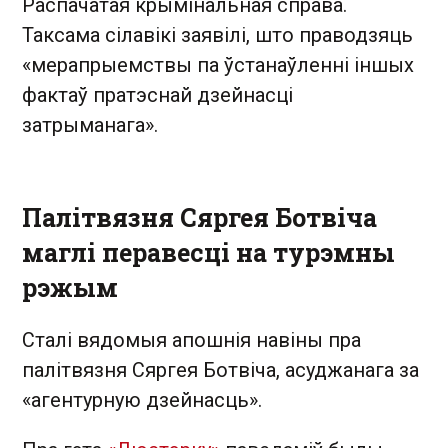
Распачатая крымінальная справа.
Таксама сілавікі заявілі, што праводзяць
«мерапрыемствы па ўстанаўленні іншых
фактаў пратэснай дзейнасці
затрыманага».
Палітвязня Сяргея Ботвіча
маглі перавесці на турэмны
рэжым
Сталі вядомыя апошнія навіны пра
палітвязня Сяргея Ботвіча, асуджанага за
«агентурную дзейнасць».