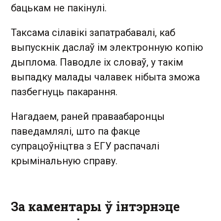
бацькам не пакінулі.
Таксама сілавікі запатрабавалі, каб
выпускнік даслаў ім электронную копію
дыплома. Паводле іх словаў, у такім
выпадку малады чалавек нібыта зможа
пазбегнуць пакарання.
Нагадаем, раней праваабаронцы
паведамлялі, што па факце
супрацоўніцтва з ЕГУ распачалі
крымінальную справу.
За каментары ў інтэрнэце