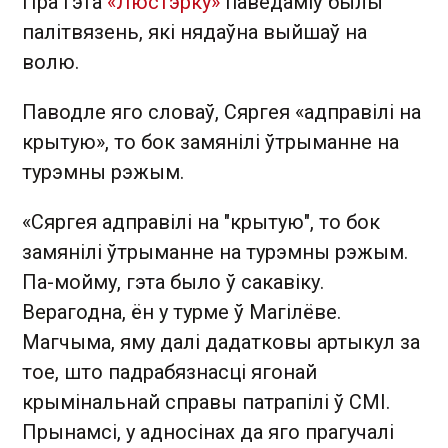
Пра гэта
«Люстэрку»
паведаміў былы
палітвязень, які нядаўна выйшаў на
волю.
Паводле яго словаў, Сяргея «адправілі на
крытую», то бок замянілі ўтрыманне на
турэмны рэжым.
«Сяргея адправілі на "крытую", то бок
замянілі ўтрыманне на турэмны рэжым.
Па-мойму, гэта было ў сакавіку.
Верагодна, ён у турме ў Магілёве.
Магчыма, яму далі дадатковы артыкул за
тое, што падрабязнасці ягонай
крымінальнай справы патрапілі ў СМІ.
Прынамсі, у адносінах да яго прагучалі