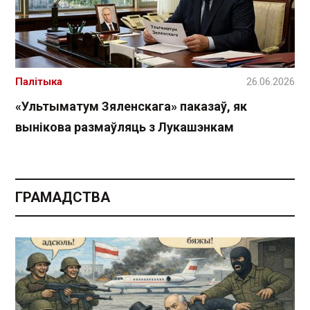
Палітыка
26.06.2026
«Ультыматум Зяленскага» паказаў, як
вынікова размаўляць з Лукашэнкам
ГРАМАДСТВА