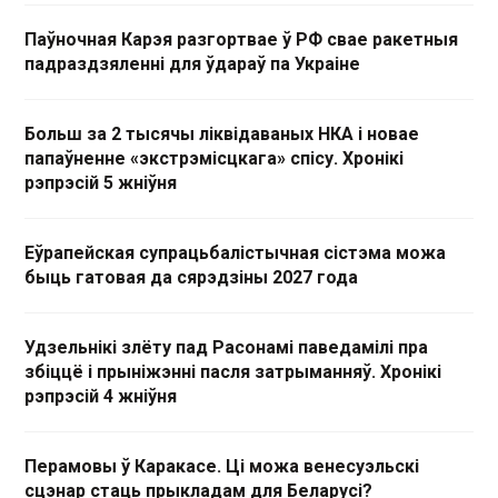
Паўночная Карэя разгортвае ў РФ свае ракетныя
падраздзяленні для ўдараў па Украіне
Больш за 2 тысячы ліквідаваных НКА і новае
папаўненне «экстрэмісцкага» спісу. Хронікі
рэпрэсій 5 жніўня
Еўрапейская супрацьбалістычная сістэма можа
быць гатовая да сярэдзіны 2027 года
Удзельнікі злёту пад Расонамі паведамілі пра
збіццё і прыніжэнні пасля затрыманняў. Хронікі
рэпрэсій 4 жніўня
Перамовы ў Каракасе. Ці можа венесуэльскі
сцэнар стаць прыкладам для Беларусі?