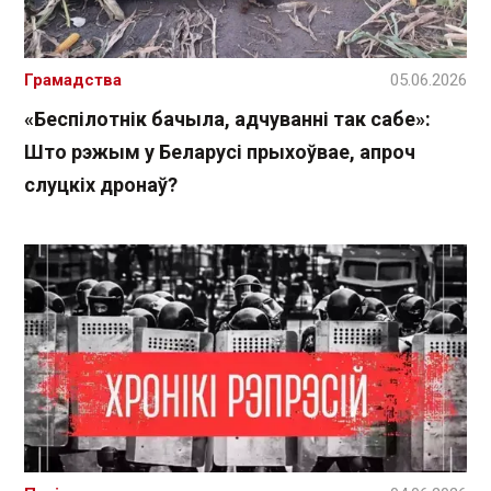
Грамадства
05.06.2026
«Беспілотнік бачыла, адчуванні так сабе»:
Што рэжым у Беларусі прыхоўвае, апроч
слуцкіх дронаў?