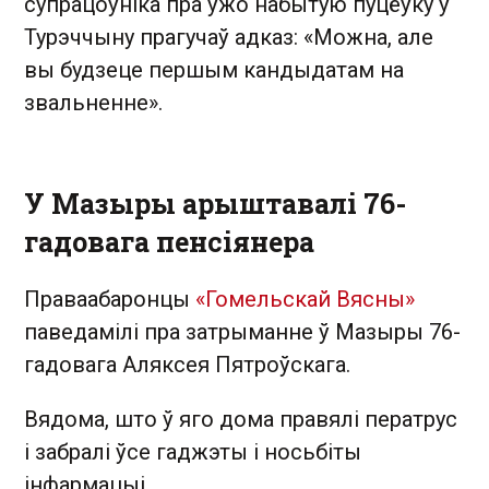
супрацоўніка пра ўжо набытую пуцёўку ў
Турэччыну прагучаў адказ: «Можна, але
вы будзеце першым кандыдатам на
звальненне».
У Мазыры арыштавалі 76-
гадовага пенсіянера
Праваабаронцы
«Гомельскай Вясны»
паведамілі пра затрыманне ў Мазыры 76-
гадовага Аляксея Пятроўскага.
Вядома, што ў яго дома правялі ператрус
і забралі ўсе гаджэты і носьбіты
інфармацыі.