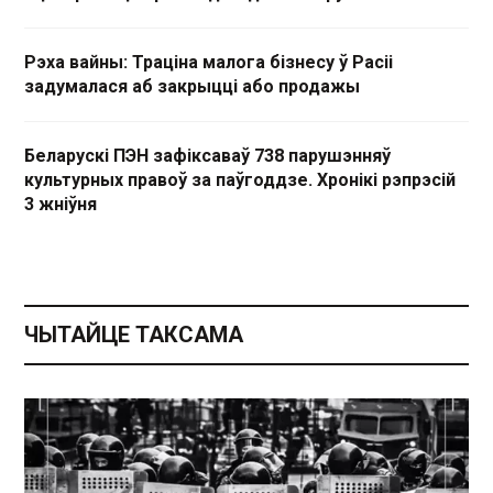
Рэха вайны: Траціна малога бізнесу ў Расіі
задумалася аб закрыцці або продажы
Беларускі ПЭН зафіксаваў 738 парушэнняў
культурных правоў за паўгоддзе. Хронікі рэпрэсій
3 жніўня
ЧЫТАЙЦЕ ТАКСАМА