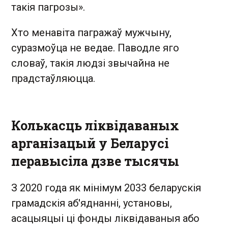
такія пагрозы».
Хто менавіта пагражаў мужчыну,
суразмоўца не ведае. Паводле яго
словаў, такія людзі звычайна не
прадстаўляюцца.
Колькасць ліквідаваных
арганізацый у Беларусі
перавысіла дзве тысячы
З 2020 года як мінімум 2033 беларускія
грамадскія аб'яднанні, установы,
асацыяцыі ці фонды ліквідаваныя або