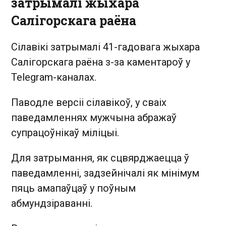
затрымалі жыхара
Салігорскага раёна
Сілавікі затрымалі 41-гадовага жыхара
Салігорскага раёна з-за каментароў у
Telegram-каналах.
Паводле версіі сілавікоў, у сваіх
паведамленнях мужчына абражаў
супрацоўнікаў міліцыі.
Для затрымання, як сцвярджаецца ў
паведамленні, задзейнічалі як мінімум
пяць амапаўцаў у поўным
абмундзіраванні.