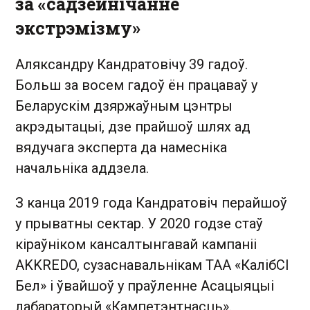
за «садзейнічанне
экстрэмізму»
Аляксандру Кандратовічу 39 гадоў.
Больш за восем гадоў ён працаваў у
Беларускім дзяржаўным цэнтры
акрэдытацыі, дзе прайшоў шлях ад
вядучага эксперта да намесніка
начальніка аддзела.
З канца 2019 года Кандратовіч перайшоў
у прыватны сектар. У 2020 годзе стаў
кіраўніком кансалтынгавай кампаніі
AKKREDO, сузаснавальнікам ТАА «КалібСІ
Бел» і ўвайшоў у праўленне Асацыяцыі
лабараторый «Кампетэнтнасць».