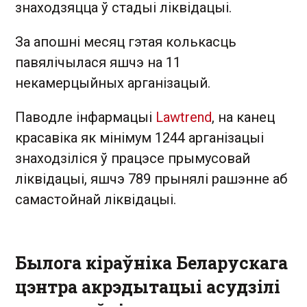
знаходзяцца ў стадыі ліквідацыі.
За апошні месяц гэтая колькасць
павялічылася яшчэ на 11
некамерцыйных арганізацый.
Паводле інфармацыі
Lawtrend
, на канец
красавіка як мінімум 1244 арганізацыі
знаходзіліся ў працэсе прымусовай
ліквідацыі, яшчэ 789 прынялі рашэнне аб
самастойнай ліквідацыі.
Былога кіраўніка Беларускага
цэнтра акрэдытацыі асудзілі