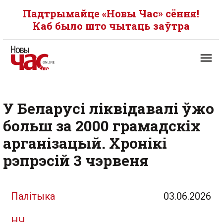
Падтрымайце «Новы Час» сёння!
Каб было што чытаць заўтра
У Беларусі ліквідавалі ўжо
больш за 2000 грамадскіх
арганізацый. Хронікі
рэпрэсій 3 чэрвеня
Палітыка
03.06.2026
НЧ