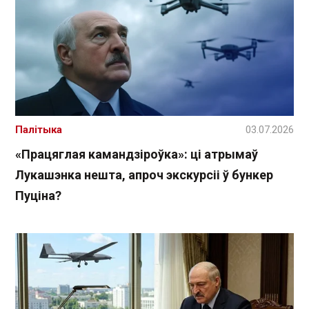
Палітыка
03.07.2026
«Працяглая камандзіроўка»: ці атрымаў
Лукашэнка нешта, апроч экскурсіі ў бункер
Пуціна?