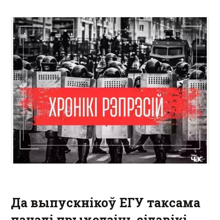
Да выпускнікоў ЕГУ таксама
пачалі прыходзіць сілавікі