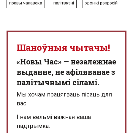
правы чалавека
палітвязні
хронікі рэпрэсій
Шаноўныя чытачы!
«Новы Час» — незалежнае
выданне, не афіляванае з
палітычнымі сіламі.
Мы хочам працягваць пісаць для
вас.
І нам вельмі важная ваша
падтрымка.