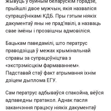
жывуць у буйным беларускім горадзе,
прыйшлі двое мужчын, якія назваліся
супрацоўнікамі КДБ. Пры гэтым ніякіх
дакументаў яны не прад'явілі, а назваць
свае імёны і прозвішчы адмовіліся.
Бацькам паведамілі, што ператрус
праводзіцца ў межах крымінальнай
справы за супрацоўніцтва з
«экстрэмісцкім фармаваннем».
Падставай стаў факт атрымання іхнім
дзіцем дыплома ЕГУ.
Сам ператрус адбываўся спакойна, вёўся
адпаведны пратакол. Аднак пасля
заканчэння працэсу ніякіх дакументаў