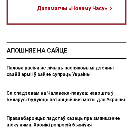
Дапамагчы «Новаму Часу»
АПОШНЯЕ НА САЙЦЕ
Палова расіян не лічыць паспяховымі дзеянні
сваёй арміі ў вайне супраць Украіны
Са спадзевам на Чалавека-павука: навошта ў
Беларусі будуюць патэнцыйныя мэты для Украіны
Праваабаронцы: падстаў казаць пра змяншэнне
ціску няма. Хронікі рэпрэсій 6 жніўня