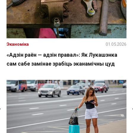
Эканоміка
01.05.2026
«Адзін раён — адзін правал»: Як Лукашэнка
сам сабе замінае зрабіць эканамічны цуд
Спасылка без VPN