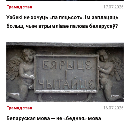
Грамадства
17.07.2026
Узбекі не хочуць «па пяцьсот». Ім заплацяць
больш, чым атрымлівае палова беларусаў?
Грамадства
16.07.2026
Беларуская мова — не «бедная» мова