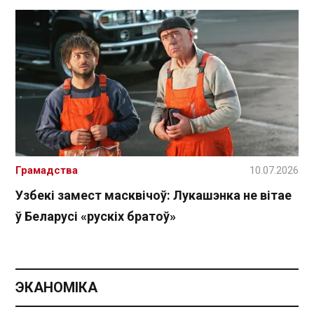
Грамадства
10.07.2026
Узбекі замест масквічоў: Лукашэнка не вітае
ў Беларусі «рускіх братоў»
ЭКАНОМІКА