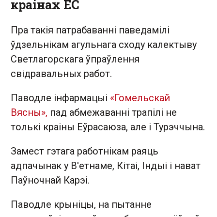
краінах ЕС
Пра такія патрабаванні паведамілі
ўдзельнікам агульнага сходу калектыву
Светлагорскага ўпраўлення
свідравальных работ.
Паводле інфармацыі
«Гомельскай
Вясны»,
пад абмежаванні трапілі не
толькі краіны Еўрасаюза, але і Турэччына.
Замест гэтага работнікам раяць
адпачынак у В'етнаме, Кітаі, Індыі і нават
Паўночнай Карэі.
Паводле крыніцы, на пытанне