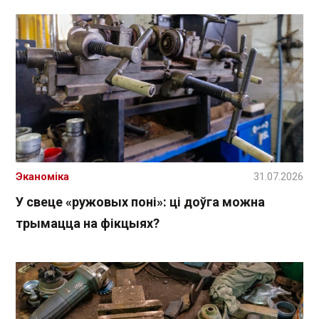
Эканоміка
31.07.2026
У свеце «ружовых поні»: ці доўга можна
трымацца на фікцыях?