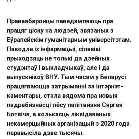
Праваабаронцы паведамляюць пра
працяг ціску на людзей, звязаных з
Еўрапейскім гуманітарным універсітэтам.
Паводле іх інфармацыі, сілавікі
прыходзяць не толькі да дзейных
студэнтаў і выкладчыкаў, але і да
выпускнікоў ВНУ. Тым часам у Беларусі
працягваюцца затрыманні за інтэрнэт-
каментары, стала вядома пра новыя
падрабязнасці лёсу палітвязня Сяргея
Ботвіча, а колькасць ліквідаваных
некамерцыйных арганізацый з 2020 года
перавысіла дзве тысячы.