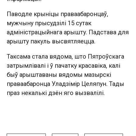
Паводле крыніцы праваабаронцаў,
мужчыну прысудзілі 15 сутак
адміністрацыйнага арышту. Падстава для
арышту пакуль высвятляецца.
Таксама стала вядома, што Пятроўскага
затрымлівалі і ў пачатку красавіка, калі
быў арыштаваны вядомы мазырскі
праваабаронца Уладзімір Целяпун. Тады
праз некалькі дзён яго вызвалілі.