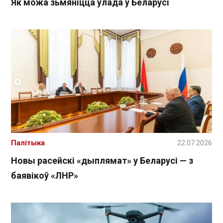
Як можа зьмяніцца ўлада ў Беларусі
Палітыка
22.07.2026
Новы расейскі «дыплямат» у Беларусі — з
баявікоў «ЛНР»