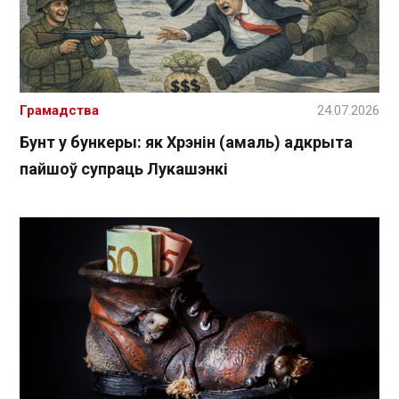
Грамадства
24.07.2026
Бунт у бункеры: як Хрэнін (амаль) адкрыта
пайшоў супраць Лукашэнкі