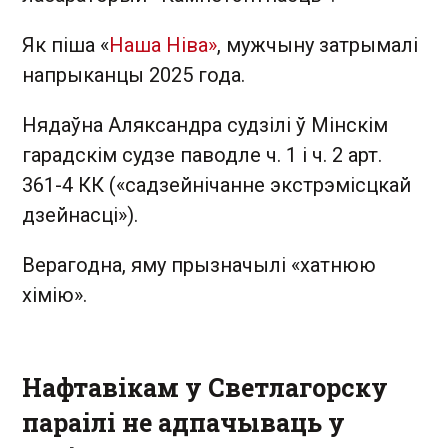
Як піша «
Наша Ніва»
, мужчыну затрымалі
напрыканцы 2025 года.
Нядаўна Аляксандра судзілі ў Мінскім
гарадскім судзе паводле ч. 1 і ч. 2 арт.
361-4 КК («садзейнічанне экстрэмісцкай
дзейнасці»).
Верагодна, яму прызначылі «хатнюю
хімію».
Нафтавікам у Светлагорску
параілі не адпачываць у