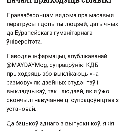
Праваабаронцам вядома пра масавыя
ператрусы і допыты людзей, датычных
да Еўрапейскага гуманітарнага
ўніверсітэта.
Паводле інфармацыі, апублікаванай
@MAYDAYMog, супрацоўнікі КДБ
прыходзяць або выклікаюць «на
размову» як дзейных студэнтаў і
выкладчыкаў, так і людзей, якія ўжо
скончылі навучанне ці супрацоўніцтва з
установай.
Да бацькоў аднаго з выпускнікоў, якія