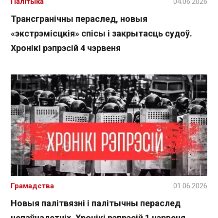
Палітыка
04.06.2026
Трансгранічны пераслед, новыя
«экстрэмісцкія» спісы і закрытасць судоў.
Хронікі рэпрэсій 4 чэрвеня
Грамадства
01.06.2026
Новыя палітвязні і палітычны пераслед
непаўналетніх. Хронікі рэпрэсій 1 чэрвеня