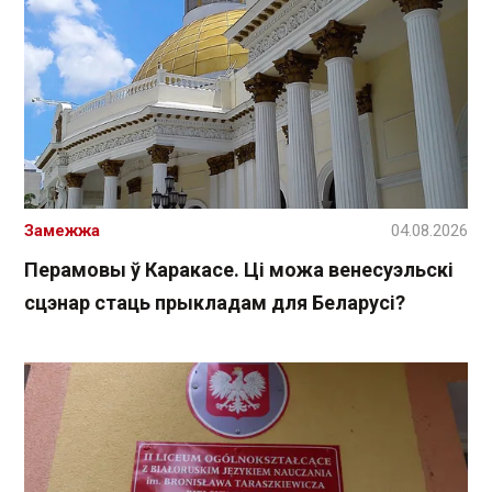
Замежжа
04.08.2026
Перамовы ў Каракасе. Ці можа венесуэльскі
сцэнар стаць прыкладам для Беларусі?