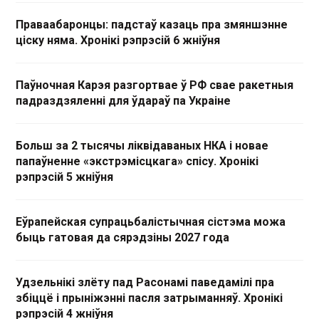
Праваабаронцы: падстаў казаць пра змяншэнне
ціску няма. Хронікі рэпрэсій 6 жніўня
Паўночная Карэя разгортвае ў РФ свае ракетныя
падраздзяленні для ўдараў па Украіне
Больш за 2 тысячы ліквідаваных НКА і новае
папаўненне «экстрэмісцкага» спісу. Хронікі
рэпрэсій 5 жніўня
Еўрапейская супрацьбалістычная сістэма можа
быць гатовая да сярэдзіны 2027 года
Удзельнікі злёту пад Расонамі паведамілі пра
збіццё і прыніжэнні пасля затрыманняў. Хронікі
рэпрэсій 4 жніўня