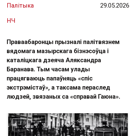
Палітыка
29.05.2026
НЧ
Праваабаронцы прызналі палітвязнем
вядомага мазырскага бізнэсоўца і
каталіцкага дзеяча Аляксандра
Баранава. Тым часам улады
працягваюць папаўняць «спіс
экстрэмістаў», а таксама пераслед
людзей, звязаных са «справай Гаюна».