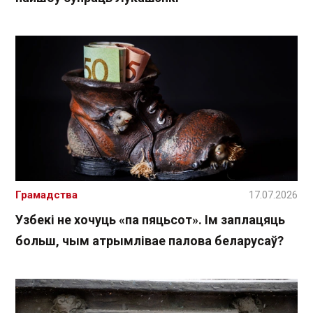
Грамадства
17.07.2026
Узбекі не хочуць «па пяцьсот». Ім заплацяць
больш, чым атрымлівае палова беларусаў?