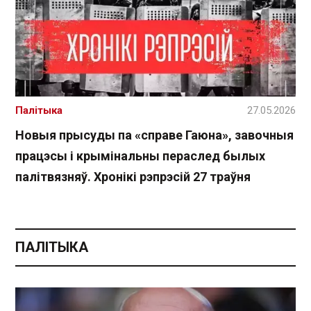
Палітыка
27.05.2026
Новыя прысуды па «справе Гаюна», завочныя
працэсы і крымінальны пераслед былых
палітвязняў. Хронікі рэпрэсій 27 траўня
ПАЛІТЫКА