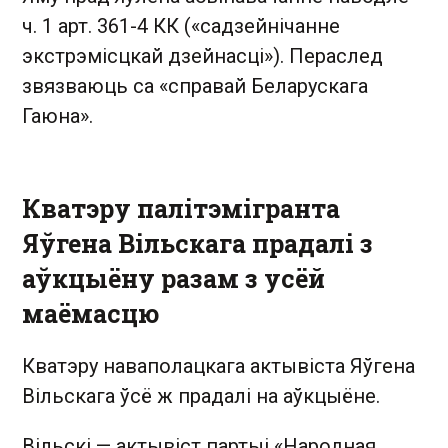
ч. 1 арт. 361-4 КК («садзейнічанне
экстрэмісцкай дзейнасці»). Пераслед
звязваюць са «справай Беларускага
Гаюна».
Кватэру палітэмігранта
Яўгена Вільскага прадалі з
аўкцыёну разам з усёй
маёмасцю
Кватэру наваполацкага актывіста Яўгена
Вільскага ўсё ж прадалі на аўкцыёне.
Вільскі — актывіст партыі «Народная