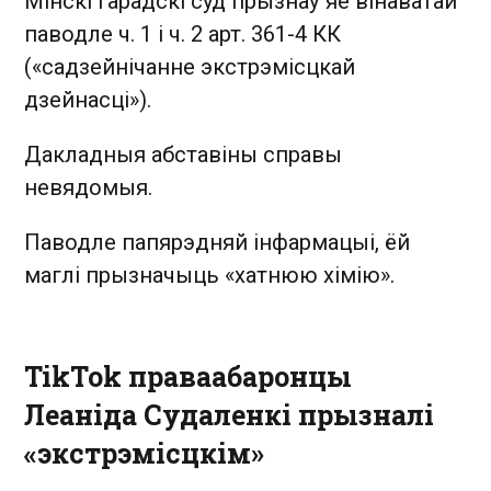
Мінскі гарадскі суд прызнаў яе вінаватай
паводле ч. 1 і ч. 2 арт. 361-4 КК
(«садзейнічанне экстрэмісцкай
дзейнасці»).
Дакладныя абставіны справы
невядомыя.
Паводле папярэдняй інфармацыі, ёй
маглі прызначыць «хатнюю хімію».
TikTok праваабаронцы
Леаніда Судаленкі прызналі
«экстрэмісцкім»