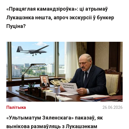
«Працяглая камандзіроўка»: ці атрымаў
Лукашэнка нешта, апроч экскурсіі ў бункер
Пуціна?
Палітыка
26.06.2026
«Ультыматум Зяленскага» паказаў, як
вынікова размаўляць з Лукашэнкам