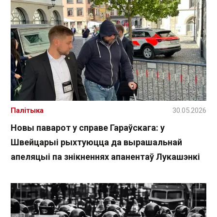
Палітыка
30.05.2026
Новы паварот у справе Гараўскага: у
Швейцарыі рыхтуюцца да вырашальнай
апеляцыі па знікненнях апанентаў Лукашэнкі