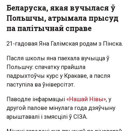
Беларуска, якая вучылася ў
Польшчы, атрымала прысуд
па палітычнай справе
21-гадовая Яна Галімская родам з Пінска.
Пасля школы яна паехала вучыцца ў
Польшчу: спачатку прайшла
падрыхтоўчы курс у Кракаве, а пасля
паступіла ва ўніверсітэт.
Паводле інфармацыі
«Нашай Нівы»
, у
другой палове мінулага года дзяўчыну
арыштавалі і змясцілі ў СІЗА.