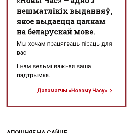
«Новы Час» — адно з
нешматлікіх выданняў,
якое выдаецца цалкам
на беларускай мове.
Мы хочам працягваць пісаць для
вас.
І нам вельмі важная ваша
падтрымка.
Дапамагчы «Новаму Часу»
АПОШНЯЕ НА САЙЦЕ