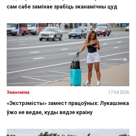
сам сабе замінае зрабіць эканамічны цуд
Эканоміка
17.04.2026
«Экстрэмісты» замест працоўных: Лукашэнка
ўжо не ведае, куды вядзе краіну