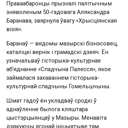
Праваабаронцы прызналі палітычным
зняволеным 50-гадовага Аляксандра
Баранава, звярнула ўвагу «Хрысціянская
візія».
Баранаў — вядомы мазырскі бізнэсовец,
каталіцкі вернік і грамадскі дзеяч. Ён
узначальваў гісторыка-культурнае
аб’яднанне «Спадчына Палесся», якое
займалася захаваннем гісторыка-
культурнай спадчыны Гомельшчыны.
Шмат гадоў ён укладваў сродкі ў
аднаўленне былога кляштара
цыстэрцыянцаў у Мазыры. Менавіта
дзякуючы ягонай ініцыятыве там