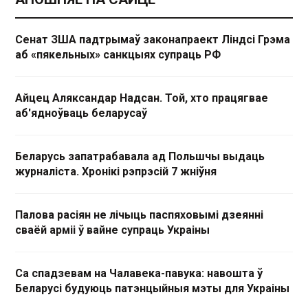
Сенат ЗША падтрымаў законапраект Ліндсі Грэма
аб «пякельных» санкцыях супраць РФ
Айцец Аляксандар Надсан. Той, хто працягвае
аб'ядноўваць беларусаў
Беларусь запатрабавала ад Польшчы выдаць
журналіста. Хронікі рэпрэсій 7 жніўня
Палова расіян не лічыць паспяховымі дзеянні
сваёй арміі ў вайне супраць Украіны
Са спадзевам на Чалавека-павука: навошта ў
Беларусі будуюць патэнцыйныя мэты для Украіны