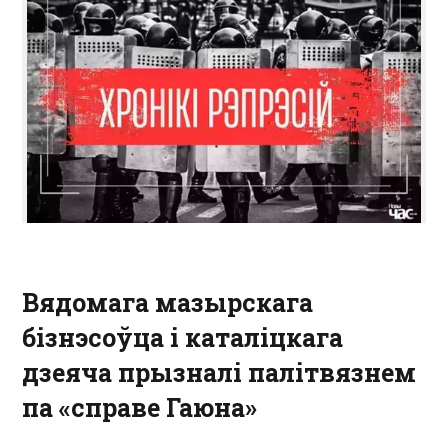
Вядомага мазырскага
бізнэсоўца і каталіцкага
дзеяча прызналі палітвязнем
па «справе Гаюна»