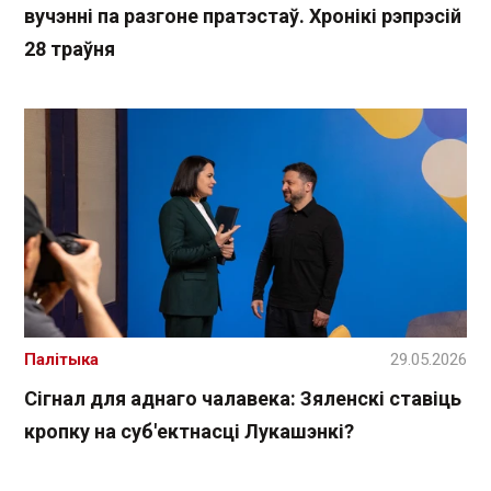
вучэнні па разгоне пратэстаў. Хронікі рэпрэсій
28 траўня
Палітыка
29.05.2026
Сігнал для аднаго чалавека: Зяленскі ставіць
кропку на суб'ектнасці Лукашэнкі?