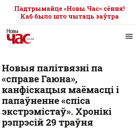
Падтрымайце «Новы Час» сёння!
Каб было што чытаць заўтра
Новыя палітвязні па
«справе Гаюна»,
канфіскацыя маёмасці і
папаўненне «спіса
экстрэмістаў». Хронікі
рэпрэсій 29 траўня