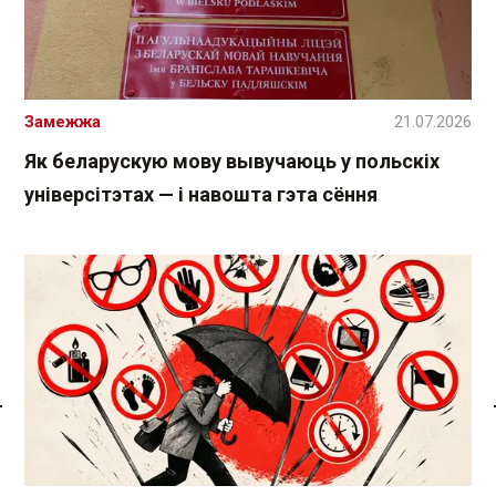
Замежжа
21.07.2026
Як беларускую мову вывучаюць у польскіх
універсітэтах — і навошта гэта сёння
Спасылка без VPN