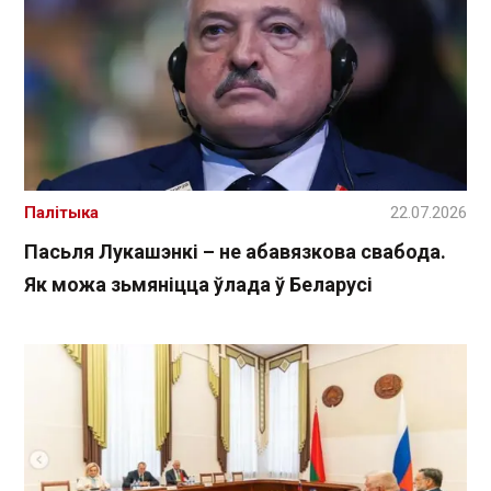
Палітыка
22.07.2026
Пасьля Лукашэнкі – не абавязкова свабода.
Як можа зьмяніцца ўлада ў Беларусі