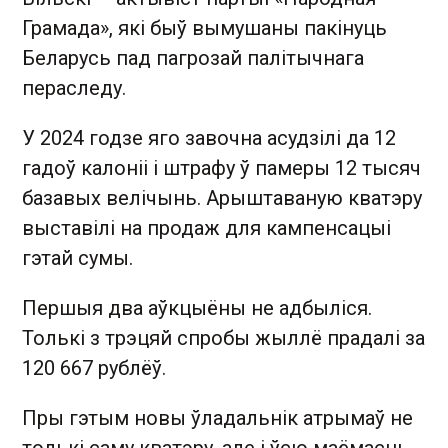
Грамада», які быў вымушаны пакінуць
Беларусь пад пагрозай палітычнага
пераследу.
У 2024 годзе яго завочна асудзілі да 12
гадоў калоніі і штрафу ў памеры 12 тысяч
базавых велічынь. Арыштаваную кватэру
выставілі на продаж для кампенсацыі
гэтай сумы.
Першыя два аўкцыёны не адбыліся.
Толькі з трэцяй спробы жыллё прадалі за
120 667 рублёў.
Пры гэтым новы ўладальнік атрымаў не