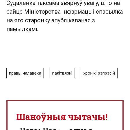
Судаленка таксама звярнуў увагу, што на
сайце Міністэрства інфармацыі спасылка
на яго старонку апублікаваная з
памылкамі.
правы чалавека
палітвязні
хронікі рэпрэсій
Шаноўныя чытачы!