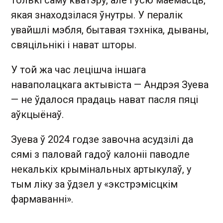
толькі саму кватэру, але і ўсю маёмасць,
якая знаходзілася ўнутры. У пералік
увайшлі мэбля, бытавая тэхніка, дываны,
свяцільнікі і нават шторы.
У той жа час лецішча іншага
наваполацкага актывіста — Андрэя Зуева
— не ўдалося прадаць нават пасля пяці
аўкцыёнаў.
Зуева ў 2024 годзе завочна асудзілі да
сямі з паловай гадоў калоніі паводле
некалькіх крымінальных артыкулаў, у
тым ліку за ўдзел у «экстрэмісцкім
фармаванні».