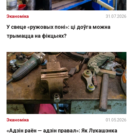
Эканоміка
31.07.2026
У свеце «ружовых поні»: ці доўга можна
трымацца на фікцыях?
Эканоміка
01.05.2026
«Адзін раён — адзін правал»: Як Лукашэнка