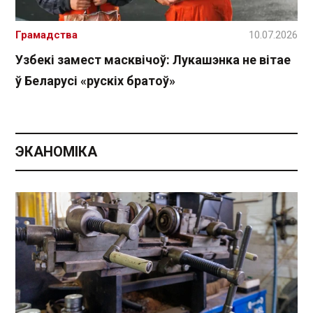
Грамадства
10.07.2026
Узбекі замест масквічоў: Лукашэнка не вітае
ў Беларусі «рускіх братоў»
ЭКАНОМІКА