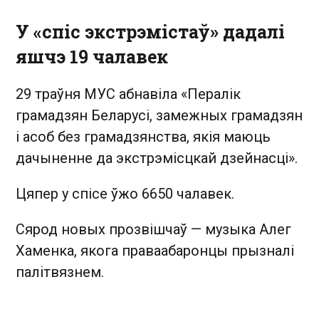
У «спіс экстрэмістаў» дадалі
яшчэ 19 чалавек
29 траўня МУС абнавіла «Пералік
грамадзян Беларусі, замежных грамадзян
і асоб без грамадзянства, якія маюць
дачыненне да экстрэмісцкай дзейнасці».
Цяпер у спісе ўжо 6650 чалавек.
Сярод новых прозвішчаў — музыка Алег
Хаменка, якога праваабаронцы прызналі
палітвязнем.