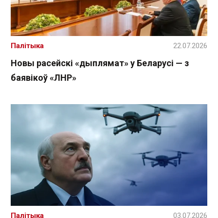
Палітыка
22.07.2026
Новы расейскі «дыплямат» у Беларусі — з
баявікоў «ЛНР»
Палітыка
03.07.2026