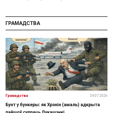
ГРАМАДСТВА
Грамадства
24.07.2026
Бунт у бункеры: як Хрэнін (амаль) адкрыта
пайшоў супраць Лукашэнкі