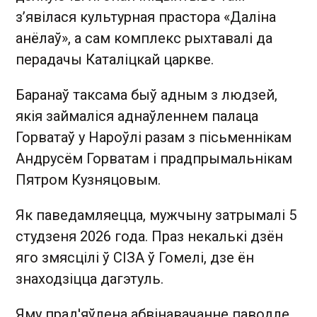
з’явілася культурная прастора «Даліна
анёлаў», а сам комплекс рыхтавалі да
перадачы Каталіцкай царкве.
Баранаў таксама быў адным з людзей,
якія займаліся аднаўленнем палаца
Горватаў у Нароўлі разам з пісьменнікам
Андрусём Горватам і прадпрымальнікам
Пятром Кузняцовым.
Як паведамляецца, мужчыну затрымалі 5
студзеня 2026 года. Праз некалькі дзён
яго змясцілі ў СІЗА ў Гомелі, дзе ён
знаходзіцца дагэтуль.
Яму прад'яўлена абвінавачанне паводле