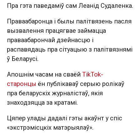
Пра гэта паведаміў сам Леанід Судаленка.
Праваабаронца і былы палітвязень пасля
вызвалення працягвае займацца
праваабарончай дзейнасцю і
распавядаць пра сітуацыю з палітвязнямі
ў Беларусі.
Апошнім часам на сваёй
TikTok-
старонцы
ён публікаваў серыю ролікаў
пра беларускіх журналістаў, якія
знаходзяцца за кратамі.
Цяпер улады дадалі гэты акаўнт у спіс
«экстрэмісцкіх матэрыялаў».