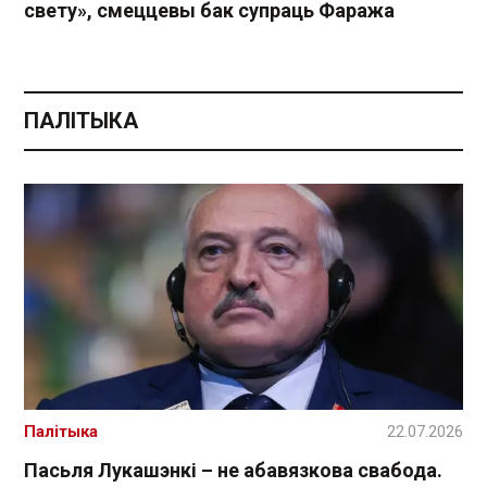
свету», смеццевы бак супраць Фаража
ПАЛІТЫКА
Палітыка
22.07.2026
Пасьля Лукашэнкі – не абавязкова свабода.