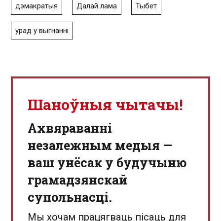
дэмакратыя
Далай лама
Тыбет
урад у выгнанні
Шаноўныя чытачы!
Aхвяраванні
незалежным медыя —
ваш унёсак у будучыню
грамадзянскай
супольнасці.
Мы хочам працягваць пісаць для