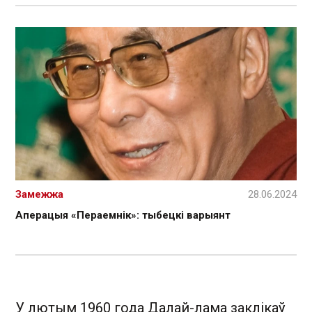
Замежжа
28.06.2024
Аперацыя «Пераемнік»: тыбецкі варыянт
У лютым 1960 года Далай-лама заклікаў