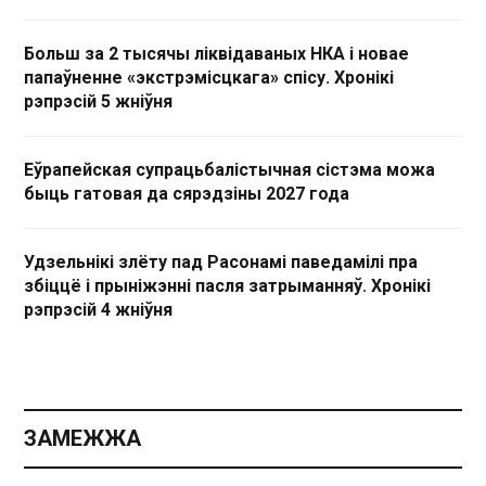
Больш за 2 тысячы ліквідаваных НКА і новае
папаўненне «экстрэмісцкага» спісу. Хронікі
рэпрэсій 5 жніўня
Еўрапейская супрацьбалістычная сістэма можа
быць гатовая да сярэдзіны 2027 года
Удзельнікі злёту пад Расонамі паведамілі пра
збіццё і прыніжэнні пасля затрыманняў. Хронікі
рэпрэсій 4 жніўня
ЗАМЕЖЖА