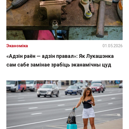
Эканоміка
01.05.2026
«Адзін раён — адзін правал»: Як Лукашэнка
сам сабе замінае зрабіць эканамічны цуд