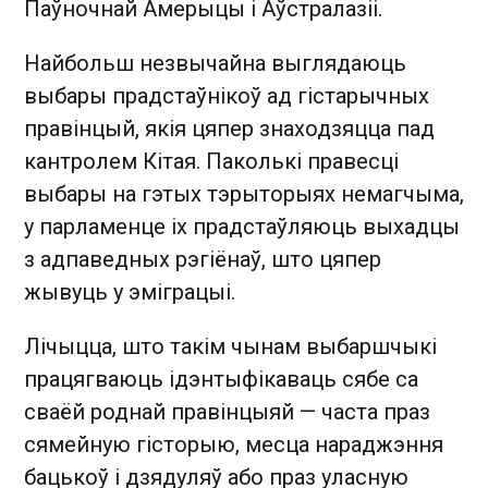
Паўночнай Амерыцы і Аўстралазіі.
Найбольш незвычайна выглядаюць
выбары прадстаўнікоў ад гістарычных
правінцый, якія цяпер знаходзяцца пад
кантролем Кітая. Паколькі правесці
выбары на гэтых тэрыторыях немагчыма,
у парламенце іх прадстаўляюць выхадцы
з адпаведных рэгіёнаў, што цяпер
жывуць у эміграцыі.
Лічыцца, што такім чынам выбаршчыкі
працягваюць ідэнтыфікаваць сябе са
сваёй роднай правінцыяй — часта праз
сямейную гісторыю, месца нараджэння
бацькоў і дзядуляў або праз уласную