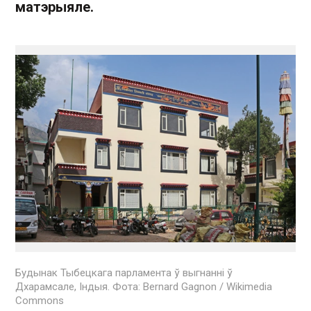
матэрыяле.
Будынак Тыбецкага парламента ў выгнанні ў
Дхарамсале, Індыя. Фота: Bernard Gagnon / Wikimedia
Commons