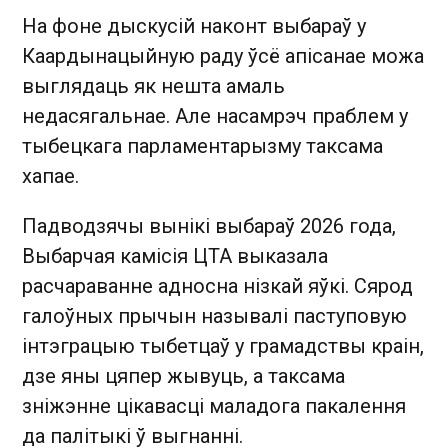
На фоне дыскусій наконт выбараў у
Каардынацыйную раду ўсё апісанае можа
выглядаць як нешта амаль
недасягальнае. Але насамрэч праблем у
тыбецкага парламентарызму таксама
хапае.
Падводзячы вынікі выбараў 2026 года,
Выбарчая камісія ЦТА выказала
расчараванне адносна нізкай яўкі. Сярод
галоўных прычын называлі паступовую
інтэграцыю тыбетцаў у грамадствы краін,
дзе яны цяпер жывуць, а таксама
зніжэнне цікавасці маладога пакалення
да палітыкі ў выгнанні.