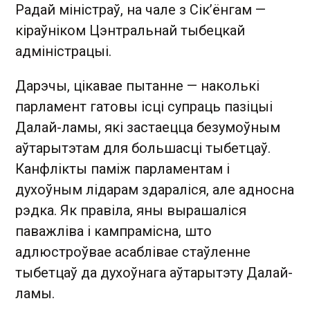
Радай міністраў, на чале з Сік’ёнгам —
кіраўніком Цэнтральнай тыбецкай
адміністрацыі.
Дарэчы, цікавае пытанне — наколькі
парламент гатовы ісці супраць пазіцыі
Далай-ламы, які застаецца безумоўным
аўтарытэтам для большасці тыбетцаў.
Канфлікты паміж парламентам і
духоўным лідарам здараліся, але адносна
рэдка. Як правіла, яны вырашаліся
паважліва і кампрамісна, што
адлюстроўвае асаблівае стаўленне
тыбетцаў да духоўнага аўтарытэту Далай-
ламы.