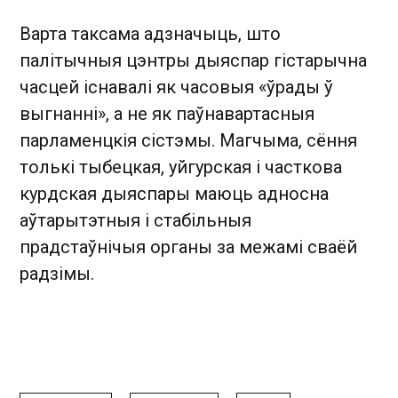
Варта таксама адзначыць, што
палітычныя цэнтры дыяспар гістарычна
часцей існавалі як часовыя «ўрады ў
выгнанні», а не як паўнавартасныя
парламенцкія сістэмы. Магчыма, сёння
толькі тыбецкая, уйгурская і часткова
курдская дыяспары маюць адносна
аўтарытэтныя і стабільныя
прадстаўнічыя органы за межамі сваёй
радзімы.