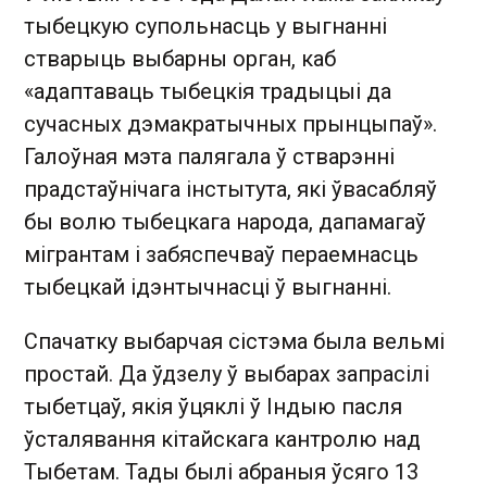
тыбецкую супольнасць у выгнанні
стварыць выбарны орган, каб
«адаптаваць тыбецкія традыцыі да
сучасных дэмакратычных прынцыпаў».
Галоўная мэта палягала ў стварэнні
прадстаўнічага інстытута, які ўвасабляў
бы волю тыбецкага народа, дапамагаў
мігрантам і забяспечваў пераемнасць
тыбецкай ідэнтычнасці ў выгнанні.
Спачатку выбарчая сістэма была вельмі
простай. Да ўдзелу ў выбарах запрасілі
тыбетцаў, якія ўцяклі ў Індыю пасля
ўсталявання кітайскага кантролю над
Тыбетам. Тады былі абраныя ўсяго 13