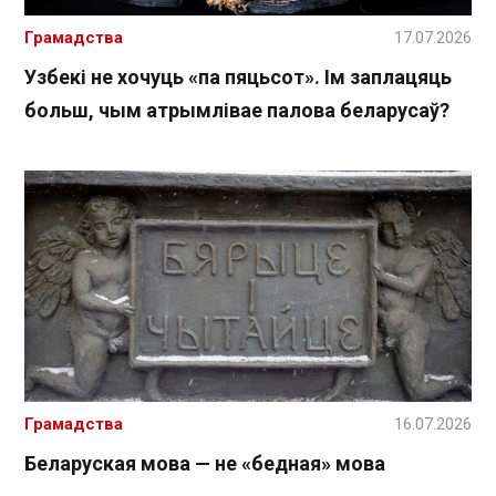
Грамадства
17.07.2026
Узбекі не хочуць «па пяцьсот». Ім заплацяць
больш, чым атрымлівае палова беларусаў?
Грамадства
16.07.2026
Беларуская мова — не «бедная» мова