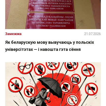
Замежжа
21.07.2026
Як беларускую мову вывучаюць у польскіх
універсітэтах — і навошта гэта сёння