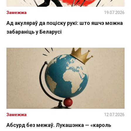
Замежжа
19.07.2026
Ад акуляраў да поціску рукі: што яшчэ можна
забараніць у Беларусі
Замежжа
12.07.2026
Абсурд без межаў. Лукашэнка — «кароль