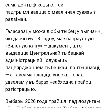
самаідэнтыфікацыю. Так
падтрымліваецца сімвалічная сувязь з
радзімай.
Галасаваць можа любы тыбец у выгнанні,
які дасягнуў 18 гадоў, мае сапраўдную
«Зялёную кнігу» — дакумент, што
выдаецца Цэнтральнай тыбецкай
адміністрацыяй і служыць
пацвярджэннем тыбецкай ідэнтычнасці,
— а таксама плаціць унёскі. Перад
удзелам у выбарах неабходна прайсці
рэгістрацыю.
Выбары 2026 года прайшлі пад лозунгам