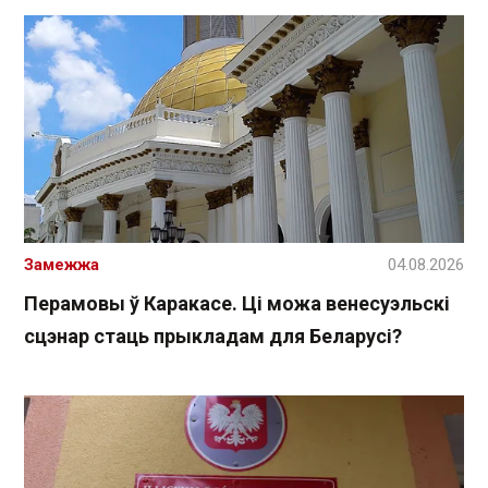
Замежжа
04.08.2026
Перамовы ў Каракасе. Ці можа венесуэльскі
сцэнар стаць прыкладам для Беларусі?