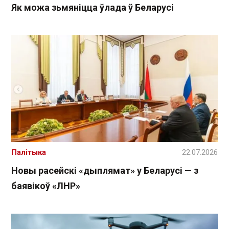
Як можа зьмяніцца ўлада ў Беларусі
Палітыка
22.07.2026
Новы расейскі «дыплямат» у Беларусі — з
баявікоў «ЛНР»