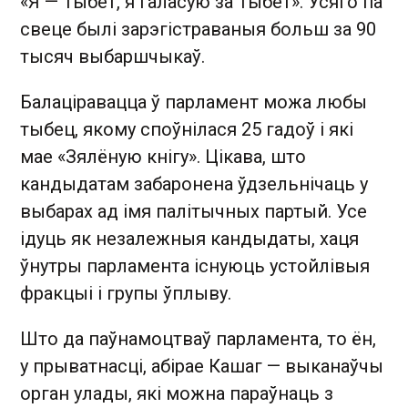
«Я — Тыбет, я галасую за Тыбет». Усяго па
свеце былі зарэгістраваныя больш за 90
тысяч выбаршчыкаў.
Балаціравацца ў парламент можа любы
тыбец, якому споўнілася 25 гадоў і які
мае «Зялёную кнігу». Цікава, што
кандыдатам забаронена ўдзельнічаць у
выбарах ад імя палітычных партый. Усе
ідуць як незалежныя кандыдаты, хаця
ўнутры парламента існуюць устойлівыя
фракцыі і групы ўплыву.
Што да паўнамоцтваў парламента, то ён,
у прыватнасці, абірае Кашаг — выканаўчы
орган улады, які можна параўнаць з