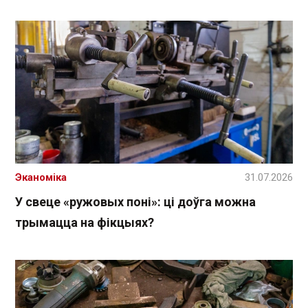
Эканоміка
31.07.2026
У свеце «ружовых поні»: ці доўга можна
трымацца на фікцыях?