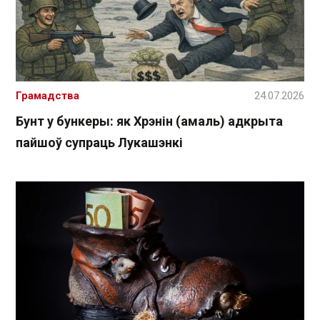
Грамадства
24.07.2026
Бунт у бункеры: як Хрэнін (амаль) адкрыта
пайшоў супраць Лукашэнкі