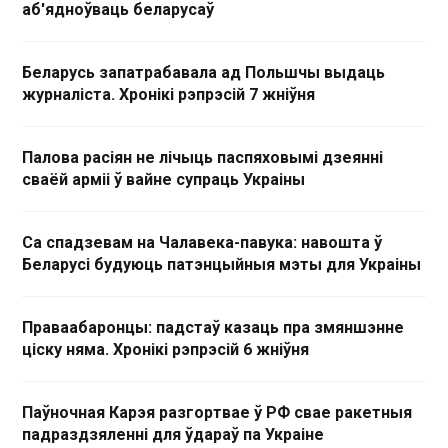
аб'ядноўваць беларусаў
Беларусь запатрабавала ад Польшчы выдаць
журналіста. Хронікі рэпрэсій 7 жніўня
Палова расіян не лічыць паспяховымі дзеянні
сваёй арміі ў вайне супраць Украіны
Са спадзевам на Чалавека-павука: навошта ў
Беларусі будуюць патэнцыйныя мэты для Украіны
Праваабаронцы: падстаў казаць пра змяншэнне
ціску няма. Хронікі рэпрэсій 6 жніўня
Паўночная Карэя разгортвае ў РФ свае ракетныя
падраздзяленні для ўдараў па Украіне