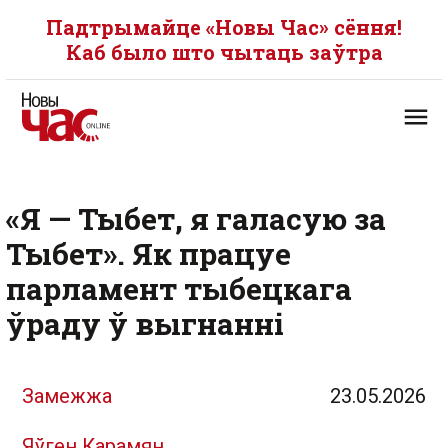
Падтрымайце «Новы Час» сёння!
Каб было што чытаць заўтра
«Я — Тыбет, я галасую за
Тыбет». Як працуе
парламент тыбецкага
ўраду ў выгнанні
Замежжа
23.05.2026
Яўген Карамян