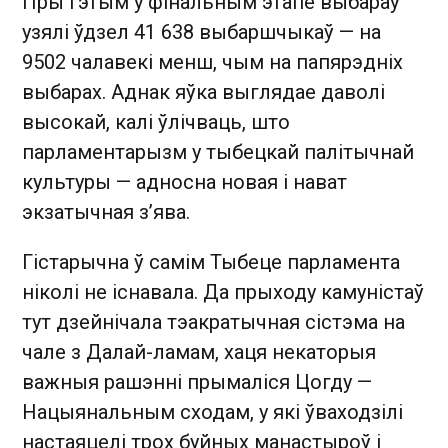
Пры гэтым у фінальным этапе выбараў
узялі ўдзел 41 638 выбаршчыкаў — на
9502 чалавекі менш, чым на папярэдніх
выбарах. Аднак яўка выглядае даволі
высокай, калі ўлічваць, што
парламентарызм у тыбецкай палітычнай
культуры — адносна новая і нават
экзатычная з’ява.
Гістарычна ў самім Тыбеце парламента
ніколі не існавала. Да прыходу камуністаў
тут дзейнічала тэакратычная сістэма на
чале з Далай-ламам, хаця некаторыя
важныя рашэнні прымаліся Цогду —
Нацыянальным сходам, у які ўваходзілі
настаяцелі трох буйных манастыроў і