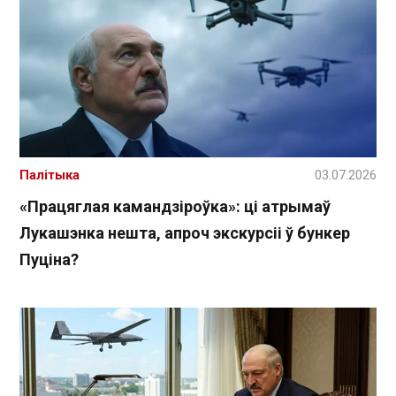
Палітыка
03.07.2026
«Працяглая камандзіроўка»: ці атрымаў
Лукашэнка нешта, апроч экскурсіі ў бункер
Пуціна?