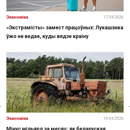
Эканоміка
17.04.2026
«Экстрэмісты» замест працоўных: Лукашэнка
ўжо не ведае, куды вядзе краіну
Спасылка без VPN
Эканоміка
10.04.2026
Мінус мільярд за месяц: як беларуская