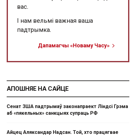
вас.
І нам вельмі важная ваша
падтрымка.
Дапамагчы «Новаму Часу»
АПОШНЯЕ НА САЙЦЕ
Сенат ЗША падтрымаў законапраект Ліндсі Грэма
аб «пякельных» санкцыях супраць РФ
Айцец Аляксандар Надсан. Той, хто працягвае