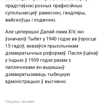
прадстаўнікі розных прафесійных
супольнасцяў: рамеснікі, гандляры,
вайскоўцы і лодачнікі.
Але цяперашні Далай-лама XIV, які
ўзначаліў Тыбет у 1940 годзе ва ўзросце
15 гадоў, аказаўся прыхільнікам
дэмакратычных рэформаў. Пасля ўцёкаў
у Індыю ў 1959 годзе разам з
паплечнікамі ён вырашыў
дэмакратызаваць тыбецкую
адміністрацыю ў выгнанні.
Глядзіце таксама