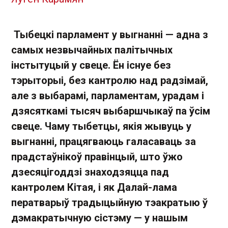
Тыбецкі парламент у выгнанні — адна з
самых незвычайных палітычных
інстытуцый у свеце. Ён існуе без
тэрыторыі, без кантролю над радзімай,
але з выбарамі, парламентам, урадам і
дзясяткамі тысяч выбаршчыкаў па ўсім
свеце. Чаму тыбетцы, якія жывуць у
выгнанні, працягваюць галасаваць за
прадстаўнікоў правінцый, што ўжо
дзесяцігоддзі знаходзяцца пад
кантролем Кітая, і як Далай-лама
ператварыў традыцыйную тэакратыю ў
дэмакратычную сістэму — у нашым