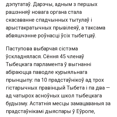
дэпутатаў. Дарэчы, адным з першых
рашэнняў новага органа стала
скасаванне спадчынных тытулаў і
арыстакратычных прывілеяў, а таксама
абвяшчэнне роўнасці ўсіх тыбетцаў.
Паступова выбарчая сістэма
ўскладнялася. Сёння 45 членаў
Тыбецкага парламента ў выгнанні
абіраюцца паводле курыяльнага
прынцыпу: па 10 прадстаўнікоў ад трох
гістарычных правінцый Тыбета і па два —
ад чатырох асноўных школ тыбецкага
будызму. Астатнія месцы замацаваныя за
прадстаўнікамі дыяспары ў Еўропе,