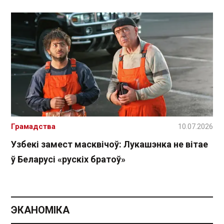
Грамадства
10.07.2026
Узбекі замест масквічоў: Лукашэнка не вітае
ў Беларусі «рускіх братоў»
ЭКАНОМІКА