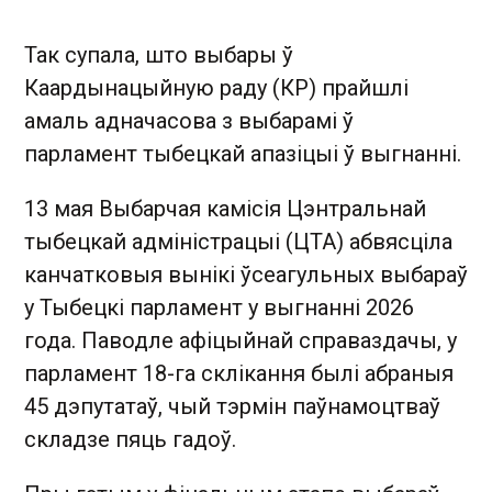
Так супала, што выбары ў
Каардынацыйную раду (КР) прайшлі
амаль адначасова з выбарамі ў
парламент тыбецкай апазіцыі ў выгнанні.
13 мая Выбарчая камісія Цэнтральнай
тыбецкай адміністрацыі (ЦТА) абвясціла
канчатковыя вынікі ўсеагульных выбараў
у Тыбецкі парламент у выгнанні 2026
года. Паводле афіцыйнай справаздачы, у
парламент 18-га склікання былі абраныя
45 дэпутатаў, чый тэрмін паўнамоцтваў
складзе пяць гадоў.