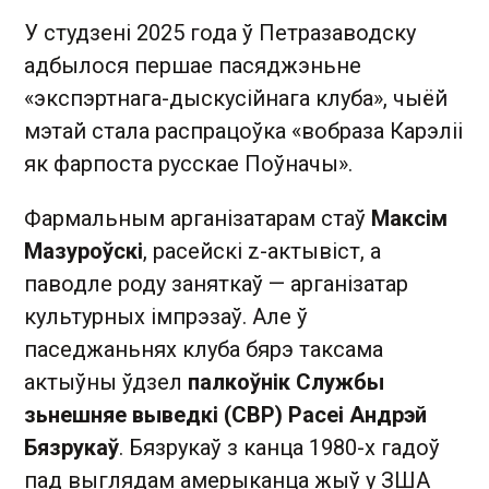
У студзені 2025 года ў Петразаводску
адбылося першае пасяджэньне
«экспэртнага-дыскусійнага клуба», чыёй
мэтай стала распрацоўка «вобраза Карэліі
як фарпоста русскае Поўначы».
Фармальным арганізатарам стаў
Максім
Мазуроўскі
, расейскі z-актывіст, а
паводле роду заняткаў — арганізатар
культурных імпрэзаў. Але ў
паседжаньнях клуба бярэ таксама
актыўны ўдзел
палкоўнік Службы
зьнешняе выведкі (СВР) Расеі Андрэй
Бязрукаў
. Бязрукаў з канца 1980-х гадоў
пад выглядам амерыканца жыў у ЗША