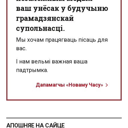
ваш унёсак у будучыню
грамадзянскай
супольнасці.
Мы хочам працягваць пісаць для
вас.
І нам вельмі важная ваша
падтрымка.
Дапамагчы «Новаму Часу»
АПОШНЯЕ НА САЙЦЕ