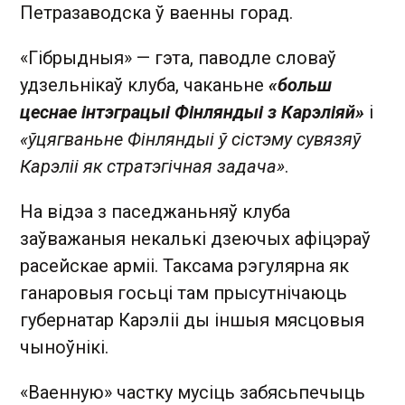
Петразаводска ў ваенны горад.
«Гібрыдныя» — гэта, паводле словаў
удзельнікаў клуба, чаканьне
«больш
цеснае інтэграцыі Фінляндыі з Карэліяй»
і
«ўцягваньне Фінляндыі ў сістэму сувязяў
Карэліі як стратэгічная задача»
.
На відэа з паседжаньняў клуба
заўважаныя некалькі дзеючых афіцэраў
расейскае арміі. Таксама рэгулярна як
ганаровыя госьці там прысутнічаюць
губернатар Карэліі ды іншыя мясцовыя
чыноўнікі.
«Ваенную» частку мусіць забясьпечыць