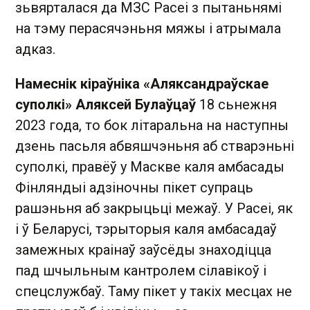
зьвярталася да МЗС Расеі з пытаньнямі
на тэму перасячэньня мяжы і атрымала
адказ.
Намеснік кіраўніка «Аляксандраўскае
суполкі» Аляксей Булаўцаў
18 сьнежня
2023 года, то бок літаральна на наступны
дзень пасьля абвяшчэньня аб стварэньні
суполкі, правёў у Маскве каля амбасады
Фінляндыі адзіночны пікет супраць
рашэньня аб закрыцьці межаў. У Расеі, як
і ў Беларусі, тэрыторыя каля амбасадаў
замежных краінаў заўсёды знаходіцца
пад шчыльным кантролем сілавікоў і
спецслужбаў. Таму пікет у такіх месцах не