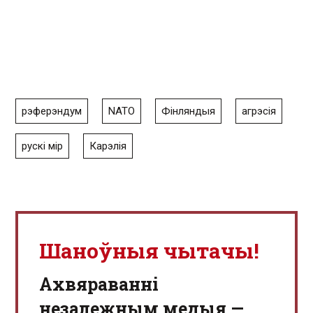
рэферэндум
NATO
Фінляндыя
агрэсія
рускі мір
Карэлія
Шаноўныя чытачы!
Aхвяраванні
незалежным медыя —