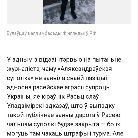
Булаўцаў каля амбасады Фінляндыі ў РФ
У адным з відэаінтэрвью на пытаньне
журналіста, чаму «Аляксандраўская
суполка» не заявіла сваёй пазіцыі
адносна расейскае агрэсіі супроць
Украіны, яе кіраўнік Расьціслаў
Уладзімірскі адказаў, што ў выпадку
такой публічнае заявы дарога ў Расею
чальцам суполкі будзе закрыта — бо іх
могуць там чакаць штрафы і турма. Але