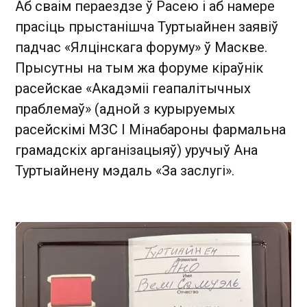
Аб сваім пераездзе ў Расею і аб намере
прасіць прыстанішча Туртыайнен заявіў
падчас «Ялцінскага форуму» ў Маскве.
Прысутны на тым жа форуме кіраўнік
расейскае «Акадэміі геапалітычных
праблемаў» (адной з курыруемых
расейскімі МЗС І Мінабароны фармальна
грамадскіх арганізацыяў) уручыў Ана
Туртыайнену мэдаль «За заслугі».