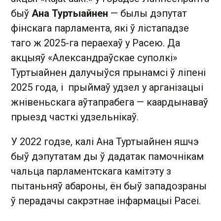
быў
Ана Туртыайнен
— былы дэпутат
фінскага парламента, які ў лістападзе
таго ж 2025-га пераехаў у Расею. Да
акцыяў «Александраўскае суполкі»
Туртыайнен далучыўся прынамсі ў ліпені
2025 года, і прыймаў удзел у арганізацыі
жнівеньскага аўтапрабега — каардынаваў
прыезд часткі удзельнікаў.
У 2022 годзе, калі Ана Туртыайнен яшчэ
быў дэпутатам ды ў дадатак памочнікам
чальца парламентскага камітэту з
пытаньняў абароны, ён быў западозраны
ў перадачы сакрэтнае інфармацыі Расеі.