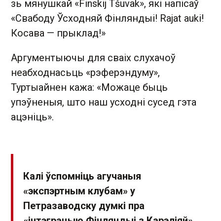
зь мянушкай «Finskij Tšuvak», які напісаў
«Свабоду Ўсходняй Фінляндыі! Rajat auki!
Косава — прыклад!»
Аргументыючы для сваіх слухачоў
неабходнасьць «рэферэндуму»,
Туртыайнен кажа: «Можаце быць
упэўненыя, што наш усходні сусед гэта
ацэніць».
Калі ўспомніць агучаныя
«экспэртным клубам» у
Петразаводску думкі пра
«інтэграцыю Фінляндыі з Карэліяй»,