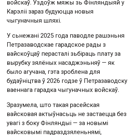
войскаў. Уздоўж мяжы зь Фінляндыяй у
Карэліі зараз будуюцца новыя
чыгуначныя шляхі.
У сьнежані 2025 года паводле рашэньня
Петразаводскае гарадское рады з
вайскоўцаў перасталі зьбіраць плату за
вырубку зялёных насаджэньняў — як
было агучана, гэта зроблена для
будаўніцтва ў 2026 годзе ў Петразаводску
ваеннага гарадка чыгуначных войскаў.
Зразумела, што такая расейская
вайсковая актыўнасьць не застаецца без
увагі з боку Фінляндыі — за новымі
вайсковымі падраздзяленьнямі,