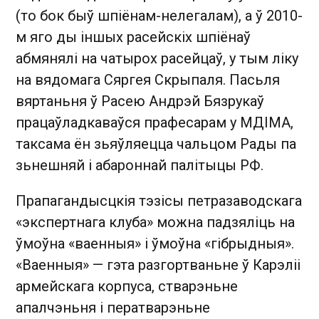
(то бок быў шпіёнам-нелегалам), а ў 2010-
м яго ды іншых расейскіх шпіёнаў
абмянялі на чатырох расейцаў, у тым ліку
на вядомага Сяргея Скрыпаля. Пасьля
вяртаньня ў Расею Андрэй Бязрукаў
працаўладкаваўся прафесарам у МДІМА,
таксама ён зьяўляецца чальцом Рады па
зьнешняй і абароннай палітыцы РФ.
Прапагандысцкія тэзісы петразаводскага
«экспертнага клуба» можна падзяліць на
ўмоўна «ваенныя» і ўмоўна «гібрыдныя».
«Ваенныя» — гэта разгортваньне ў Карэліі
армейскага корпуса, стварэньне
апалчэньня і ператварэньне