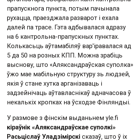
прапускнога пункта, потым пачынала
рухацца, праезджала разварот і ехала
далей па трасе. Гэта адбывалася адразу
на 6 кантрольна-прапускных пунктах.
Колькасьць аўтамабіляў вар'іравалася ад
5 да 50 на розных КПП. Можна зрабіць
выснову, што «Аляксандраўская суполка»
ўжо мае мабільную структуру зь людзей,
якія ў стане хутка арганізаваць і
задзейнічаць аўтавласнікаў адначасова ў
некалькіх кропках на ўсходзе Фінляндыі.
У размове з фінскім выданьнем yle.fi
кіраўнік «Аляксандраўскае суполкі»
Расьціслаў Уладзімірскі
сказаў, што ў іх