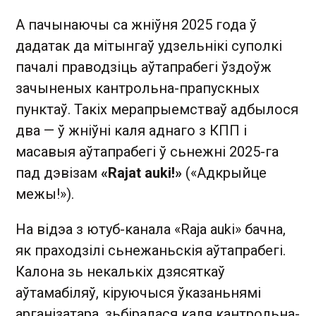
А пачынаючы са жніўня 2025 года ў
дадатак да мітынгаў удзельнікі суполкі
пачалі праводзіць аўтапрабегі ўздоўж
зачыненых кантрольна-прапускных
пунктаў. Такіх мерапрыемстваў адбылося
два — ў жніўні каля аднаго з КПП і
масавыя аўтапрабегі ў сьнежні 2025-га
пад дэвізам
«Rajat auki!»
(«Адкрыйце
межы!»).
На відэа з ютуб-канала «Raja auki» бачна,
як праходзілі сьнежаньскія аўтапрабегі.
Калона зь некалькіх дзясяткаў
аўтамабіляў, кіруючыся ўказаньнямі
арганізатара, зьбіралася каля кантрольна-