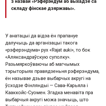
з назвай «Рэферэндум аб выхадзе са
складу фінскае дзяржавы».
У анатацыі да відэа ён прапануе
далучыць да арганізацыі такога
«рэферэндума» рух «Rajat auki», то бок
«Аляксандраўскую суполку».
Разьмяркоўваючы аб магчымых
тэрыторыях правядзеньня рэферэндума,
ён называе дзьве выбарчых акругі на
ўсходзе Фінляндыі — Сава-Карьяла і
Кааккойс-Суомен. Згадка менавіта пра
выбарчыя акругі можа значыць, што