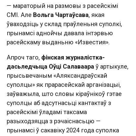
— мараторый на размовы з расейскімі
СМІ. Але
Вольга Чартаўсава
, якая
ўваходзіць у склад праўленьня суполкі,
прынамсі аднойчы давала інтэрвью
расейскаму выданьню «Известия».
Апроч таго,
фінская журналістка-
дасьледчыца Оўці Салаваара
ў артыкуле,
прысьвечаным «Аляксандраўскай
суполцы» як прарасейскай арганізацыі,
заўважыла, што словы кіраўнікоў гэтае
суполцы аб адсутнасьці кантактаў з
расейскімі ўладамі таксама
разыходзяцца з рэчаіснасьцю —
прынамсі ў сакавіку 2024 года суполка