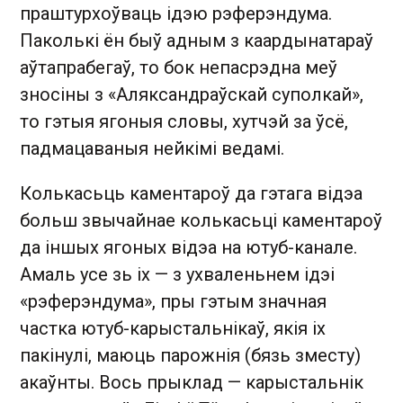
праштурхоўваць ідэю рэферэндума.
Паколькі ён быў адным з каардынатараў
аўтапрабегаў, то бок непасрэдна меў
зносіны з «Аляксандраўскай суполкай»,
то гэтыя ягоныя словы, хутчэй за ўсё,
падмацаваныя нейкімі ведамі.
Колькасьць каментароў да гэтага відэа
больш звычайнае колькасьці каментароў
да іншых ягоных відэа на ютуб-канале.
Амаль усе зь іх — з ухваленьнем ідэі
«рэферэндума», пры гэтым значная
частка ютуб-карыстальнікаў, якія іх
пакінулі, маюць парожнія (бязь зместу)
акаўнты. Вось прыклад — карыстальнік