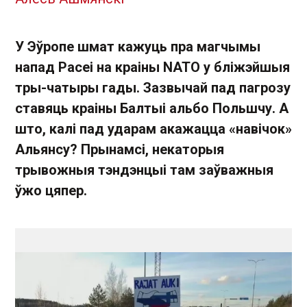
У Эўропе шмат кажуць пра магчымы
напад Расеі на краіны NATO у бліжэйшыя
тры-чатыры гады. Зазвычай пад пагрозу
ставяць краіны Балтыі альбо Польшчу. А
што, калі пад ударам акажацца «навічок»
Альянсу? Прынамсі, некаторыя
трывожныя тэндэнцыі там заўважныя
ўжо цяпер.