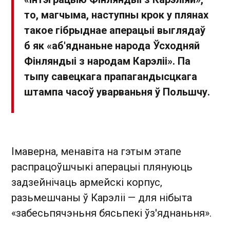
то, магчыма, наступны крок у плянах
такое гібрыднае аперацыі выглядаў
б як «аб'яднаньне народа Ўсходняй
Фінляндыі з народам Карэліі». Па
тыпу савецкага прапагандысцкага
штампа часоў уварваньня ў Польшчу.
Імаверна, менавіта на гэтым этапе
распрацоўшчыкі аперацыі плянуюць
задзейнічаць армейскі корпус,
разьмешчаны ў Карэліі — для нібыта
«забесьпячэньня бясьпекі ўз'яднаньня».