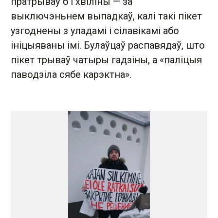
пратрываў б і хвіліны — за
выключэньнем выпадкаў, калі такі пікет
узгоднены з уладамі і сілавікамі або
ініцыяваны імі. Булаўцаў распавядаў, што
пікет трываў чатыры гадзіны, а «паліцыя
паводзіла сябе карэктна».