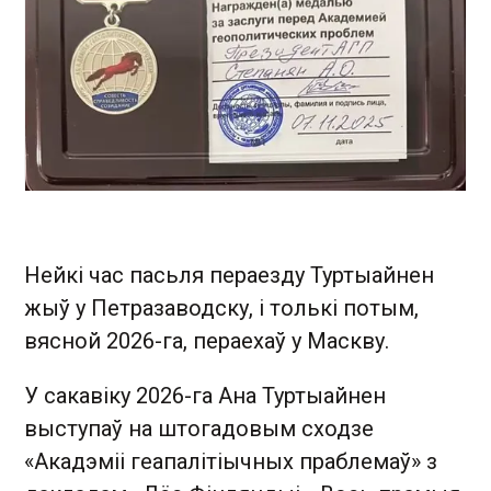
Нейкі час пасьля пераезду Туртыайнен
жыў у Петразаводску, і толькі потым,
вясной 2026-га, пераехаў у Маскву.
У сакавіку 2026-га Ана Туртыайнен
выступаў на штогадовым сходзе
«Акадэміі геапалітіычных праблемаў» з