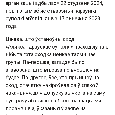
арганізацыі адбылася 22 студзеня 2024,
пры гэтым аб яе стварэньні кіраўнікі
суполкі аб'явілі яшчэ 17 сьнежня 2023
года.
Цікава, што ўстаноўчы сход
«Аляксандраўскае суполкі» праходзіў так,
нібыта гэта сходка нейкае таямнічае
групы. Па-першае, загадзя было
агаворана, што відэазапіс вясьціся на
будзе. Па-другое, ўсе, хто прыйшоў на
сход, спачатку накіроўваліся ў «пакой
чаканьня», для допуску зь якога на саму
сустрэчу абавязкова было назваць імя і
прозьвішча, ўказаныя ў заяве на