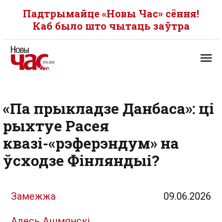
Падтрымайце «Новы Час» сёння!
Каб было што чытаць заўтра
«Па прыкладзе Данбаса»: ці
рыхтуе Расея
квазі-«рэферэндум» на
ўсходзе Фінляндыі?
Замежжа
09.06.2026
Алесь Ашмянскі