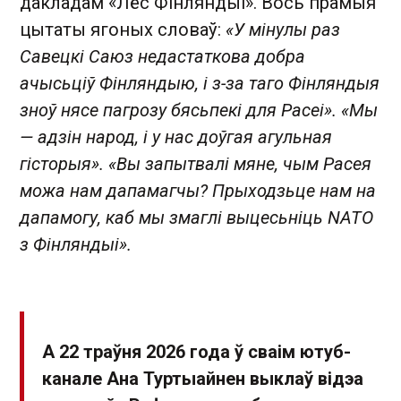
дакладам «Лёс Фінляндыі». Вось прамыя
цытаты ягоных словаў:
«У мінулы раз
Савецкі Саюз недастаткова добра
ачысьціў Фінляндыю, і з-за таго Фінляндыя
зноў нясе пагрозу бясьпекі для Расеі». «Мы
— адзін народ, і у нас доўгая агульная
гісторыя». «Вы запытвалі мяне, чым Расея
можа нам дапамагчы? Прыходзьце нам на
дапамогу, каб мы змаглі выцесьніць NATO
з Фінляндыі».
А 22 траўня 2026 года ў сваім ютуб-
канале Ана Туртыайнен выклаў відэа