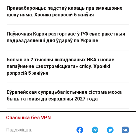
Праваабаронцы: падстаў казаць пра змяншэнне
ціску няма. Хронікі рэпрэсій 6 жніўня
Паўночная Карэя разгортвае ў РФ свае ракетныя
падраздзяленні для ўдараў па Украіне
Больш за 2 тысячы ліквідаваных НКА і новае
папаўненне «экстрэмісцкага» спісу. Хронікі
рэпрэсій 5 жніўня
Еўрапейская супрацьбалістычная сістэма можа
быць гатовая да сярэдзіны 2027 года
Спасылка без VPN
Удзельнікі злёту пад Расонамі паведамілі пра
збіццё і прыніжэнні пасля затрыманняў. Хронікі
рэпрэсій 4 жніўня