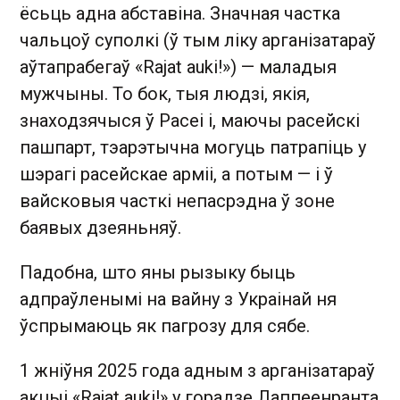
ёсьць адна абставіна. Значная частка
чальцоў суполкі (ў тым ліку арганізатараў
аўтапрабегаў «Rajat auki!») — маладыя
мужчыны. То бок, тыя людзі, якія,
знаходзячыся ў Расеі і, маючы расейскі
пашпарт, тэарэтычна могуць патрапіць у
шэрагі расейскае арміі, а потым — і ў
вайсковыя часткі непасрэдна ў зоне
баявых дзеяньняў.
Падобна, што яны рызыку быць
адпраўленымі на вайну з Украінай ня
ўспрымаюць як пагрозу для сябе.
1 жніўня 2025 года адным з арганізатараў
акцыі «Rajat auki!» у горадзе Лаппеенранта