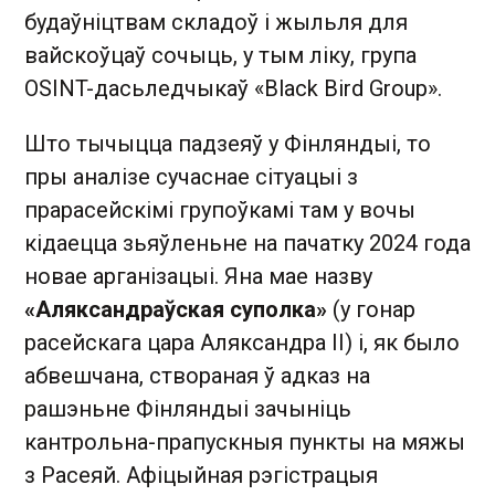
будаўніцтвам складоў і жыльля для
вайскоўцаў сочыць, у тым ліку, група
OSINT-дасьледчыкаў «Black Bird Group».
Што тычыцца падзеяў у Фінляндыі, то
пры аналізе сучаснае сітуацыі з
прарасейскімі групоўкамі там у вочы
кідаецца зьяўленьне на пачатку 2024 года
новае арганізацыі. Яна мае назву
«Аляксандраўская суполка»
(у гонар
расейскага цара Аляксандра II) і, як было
абвешчана, створаная ў адказ на
рашэньне Фінляндыі зачыніць
кантрольна-прапускныя пункты на мяжы
з Расеяй. Афіцыйная рэгістрацыя