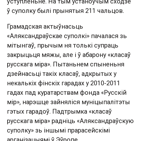
ўступленьне. На тым устаноўчым сходзе
ў суполку былі прынятыя 211 чальцов.
Грамадская актыўнасьць
«Аляксандраўскае суполкі» пачалася зь
мітынгаў, прычым ня толькі супраць
закрыцьця мяжы, але і ў абарону «класаў
русскага міра». Пытаньнем спыненьня
дзейнасьці такіх класаў, адкрытых у
некалькіх фінскіх гарадах у 2010-2011
гадах пад куратарствам фонда «Русскій
мір», нарэшце зайняліся муніцыпалітэты
гэтых гарадоў. Падтрымка «класаў
русскага міра» радніць «Аляксандраўскую
суполку» зь іншымі прарасейскімі
арганізацыямі ў Эўропе.