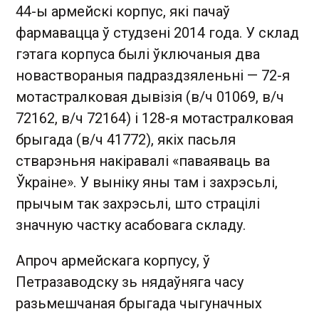
44-ы армейскі корпус, які пачаў
фармавацца ў студзені 2014 года. У склад
гэтага корпуса былі ўключаныя два
новаствораныя падраздзяленьні — 72-я
мотастралковая дывізія (в/ч 01069, в/ч
72162, в/ч 72164) і 128-я мотастралковая
брыгада (в/ч 41772), якіх пасьля
стварэньня накіравалі «паваяваць ва
Ўкраіне». У выніку яны там і захрэсьлі,
прычым так захрэсьлі, што страцілі
значную частку асабовага складу.
Апроч армейскага корпусу, ў
Петразаводску зь нядаўняга часу
разьмешчаная брыгада чыгуначных