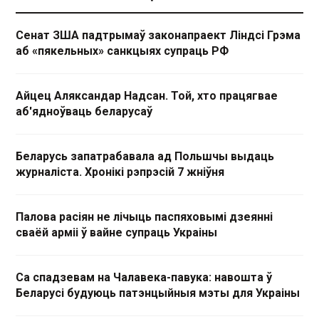
Сенат ЗША падтрымаў законапраект Ліндсі Грэма
аб «пякельных» санкцыях супраць РФ
Айцец Аляксандар Надсан. Той, хто працягвае
аб'ядноўваць беларусаў
Беларусь запатрабавала ад Польшчы выдаць
журналіста. Хронікі рэпрэсій 7 жніўня
Палова расіян не лічыць паспяховымі дзеянні
сваёй арміі ў вайне супраць Украіны
Са спадзевам на Чалавека-павука: навошта ў
Беларусі будуюць патэнцыйныя мэты для Украіны