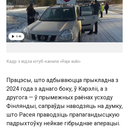
Кадр з відэа ютуб-канала «Raja auki»
Працэсы, што адбываюцца прыкладна з
2024 года з аднаго боку, ў Карэліі, а з
другога — ў прымежных раёнах усходу
Фінляндыі, сапраўды наводзяць на думку,
што Расея праводзіць прапагандысцкую
падрыхтоўку нейкае гібрыднае аперацыі.