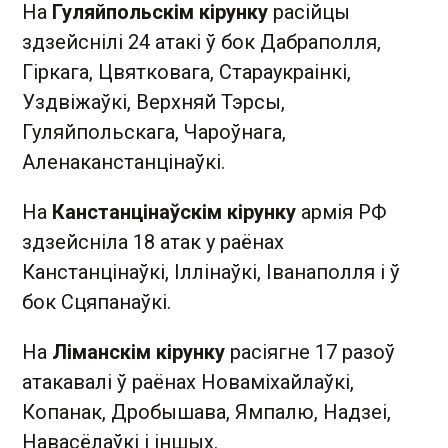
На
Гуляйпольскім кірунку
расійцы
здзейснілі 24 атакі ў бок Дабраполля,
Гіркага, Цвятковага, Стараукраінкі,
Уздвіжаўкі, Верхняй Тэрсы,
Гуляйпольскага, Чароўнага,
Аленаканстанцінаўкі.
На
Канстанцінаўскім кірунку
армія РФ
здзейсніла 18 атак у раёнах
Канстанцінаўкі, Іллінаўкі, Іванаполля і ў
бок Сцяпанаўкі.
На
Ліманскім кірунку
расіягне 17 разоў
атакавалі ў раёнах Новаміхайлаўкі,
Копанак, Дробышава, Ямпалю, Надзеі,
Навасёлаўкі і іншых.