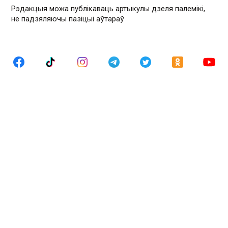
Рэдакцыя можа публікаваць артыкулы дзеля палемікі,
не падзяляючы пазіцыі аўтараў