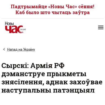
Падтрымайце «Новы Час» сёння!
Каб было што чытаць заўтра
Напад на Украіну
Сырскі: Армія РФ
дэманструе прыкметы
знясілення, аднак захоўвае
наступальны патэнцыял