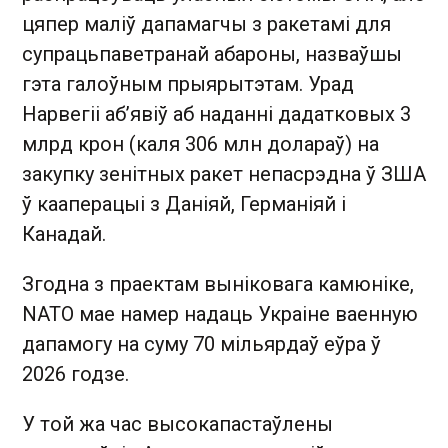
цяпер маліў дапамагчы з ракетамі для
супрацьпаветранай абароны, назваўшы
гэта галоўным прыярытэтам. Урад
Нарвегіі аб’явіў аб наданні дадатковых 3
млрд крон (каля 306 млн долараў) на
закупку зенітных ракет непасрэдна ў ЗША
ў кааперацыі з Даніяй, Германіяй і
Канадай.
Згодна з праектам выніковага камюніке,
NATO мае намер надаць Украіне ваенную
дапамогу на суму 70 мільярдаў еўра ў
2026 годзе.
У той жа час высокапастаўлены