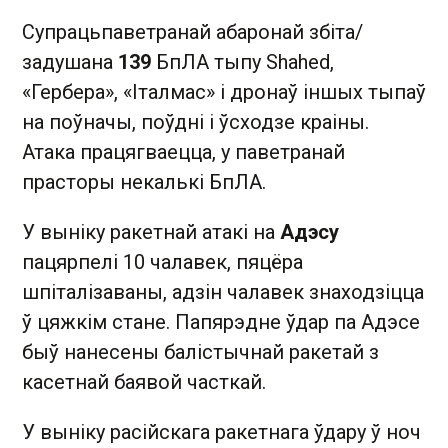
Супрацьпаветранай абаронай збіта/
задушана
139
БпЛА тыпу Shahed,
«Гербера», «Італмас» і дронаў іншых тыпаў
на поўначы, поўдні і ўсходзе краіны.
Атака працягваецца, у паветранай
прасторы некалькі БпЛА.
У выніку ракетнай атакі на
Адэсу
пацярпелі 10 чалавек, пяцёра
шпіталізаваны, адзін чалавек знаходзіцца
ў цяжкім стане. Папярэдне ўдар па Адэсе
быў нанесены балістычнай ракетай з
касетнай баявой часткай.
У выніку расійскага ракетнага ўдару ў ноч