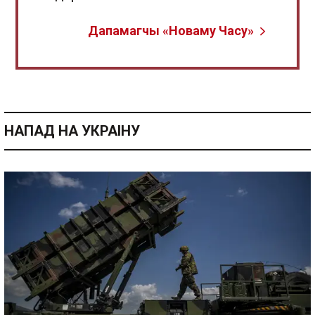
Дапамагчы «Новаму Часу»
НАПАД НА УКРАІНУ