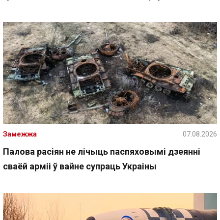
Замежжа
07.08.2026
Палова расіян не лічыць паспяховымі дзеянні
сваёй арміі ў вайне супраць Украіны