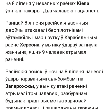
на 8 ліпеня ў некалькіх раёнах
Кіева
ўзніклі пажары. Два чалавекі пацярпелі.
Раніцай 8 ліпеня расійскія ваенныя
двойчы атакавалі беспілотнікамі
аўтамабіль і маршрутку ў Карабельным
раёне
Херсона
, у выніку ўдараў загінула
жанчына, яшчэ 9 чалавек атрымалі
раненні.
Расійскія войскі ў ноч на 8 ліпеня нанеслі
ўдары кіраванымі авіябомбамі па
Запарожжы
, у выніку атакі раненні
атрымалі тры чалавекі, разбуранаы
будынак прадпрыемства харчовай
прамысловасці і пашкоджаны гаражны