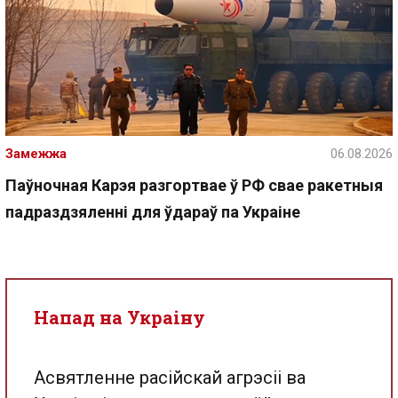
Замежжа
06.08.2026
Паўночная Карэя разгортвае ў РФ свае ракетныя
падраздзяленні для ўдараў па Украіне
Напад на Украіну
Асвятленне расійскай агрэсіі ва