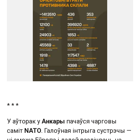
* * *
У аўторак у
Анкары
пачаўся чарговы
саміт
NATO
. Галоўная інтрыга сустрэчы —
ці зможа Еўропа і далей разлічваць на