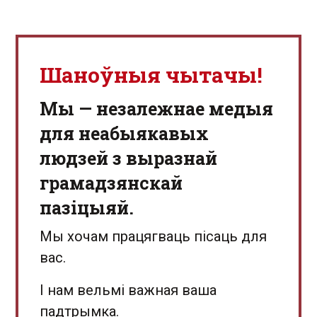
Шаноўныя чытачы!
Мы — незалежнае медыя
для неабыякавых
людзей з выразнай
грамадзянскай
пазіцыяй.
Мы хочам працягваць пісаць для
вас.
І нам вельмі важная ваша
падтрымка.