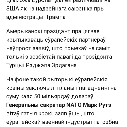
ЗША як на надзейнага саюзніка пры
адміністрацыі Трампа.
Амерыканскі прэзідэнт працягвае
крытыкаваць еўрапейскіх партнёраў і
наўпрост заявіў, што прыехаў на саміт
толькі з асабістай павагі да прэзідэнта
Турцыі Рэджэпа Эрдагана.
На фоне такой рыторыкі еўрапейскія
краіны заключылі планы і пагадненні на
суму каля 50 мільярдаў долараў.
Генеральны сакратар NATO Марк Рутэ
вітаў гэтыя крокі, заявіўшы, што
еўрапейскай ваеннай індустрыі патрэбна