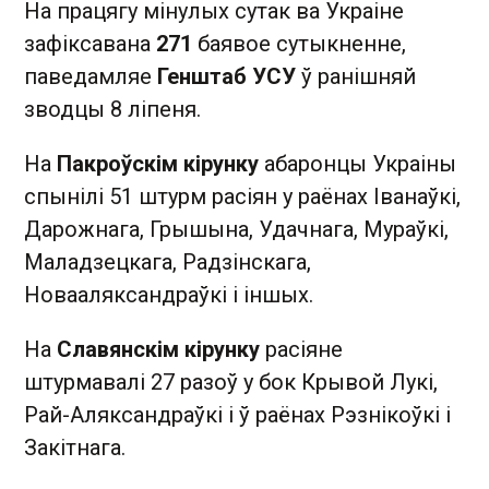
На працягу мінулых сутак ва Украіне
зафіксавана
271
баявое сутыкненне,
паведамляе
Генштаб УСУ
ў ранішняй
зводцы 8 ліпеня.
На
Пакроўскім кірунку
абаронцы Украіны
спынілі 51 штурм расіян у раёнах Іванаўкі,
Дарожнага, Грышына, Удачнага, Мураўкі,
Маладзецкага, Радзінскага,
Новааляксандраўкі і іншых.
На
Славянскім кірунку
расіяне
штурмавалі 27 разоў у бок Крывой Лукі,
Рай-Аляксандраўкі і ў раёнах Рэзнікоўкі і
Закітнага.