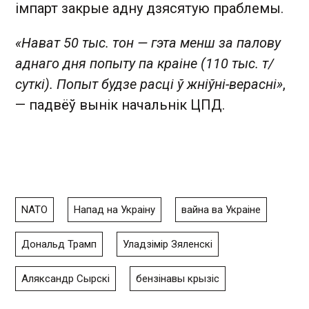
імпарт закрые адну дзясятую праблемы.
«Нават 50 тыс. тон — гэта менш за палову
аднаго дня попыту па краіне (110 тыс. т/
суткі). Попыт будзе расці ў жніўні-верасні»
,
— падвёў вынік начальнік ЦПД.
NATO
Напад на Украіну
вайна ва Украіне
Дональд Трамп
Уладзімір Зяленскі
Аляксандр Сырскі
бензінавы крызіс