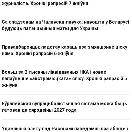
журналіста. Хронікі рэпрэсій 7 жніўня
Са спадзевам на Чалавека-павука: навошта ў Беларусі
будуюць патэнцыйныя мэты для Украіны
Праваабаронцы: падстаў казаць пра змяншэнне ціску
няма. Хронікі рэпрэсій 6 жніўня
Больш за 2 тысячы ліквідаваных НКА і новае
папаўненне «экстрэмісцкага» спісу. Хронікі рэпрэсій 5
жніўня
Еўрапейская супрацьбалістычная сістэма можа быць
гатовая да сярэдзіны 2027 года
Удзельнікі злёту пад Расонамі паведамілі пра збіццё і