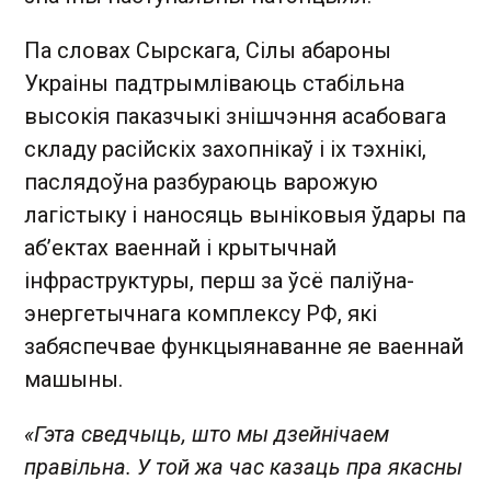
Па словах Сырскага, Сілы абароны
Украіны падтрымліваюць стабільна
высокія паказчыкі знішчэння асабовага
складу расійскіх захопнікаў і іх тэхнікі,
паслядоўна разбураюць варожую
лагістыку і наносяць выніковыя ўдары па
аб’ектах ваеннай і крытычнай
інфраструктуры, перш за ўсё паліўна-
энергетычнага комплексу РФ, які
забяспечвае функцыянаванне яе ваеннай
машыны.
«Гэта сведчыць, што мы дзейнічаем
правільна. У той жа час казаць пра якасны