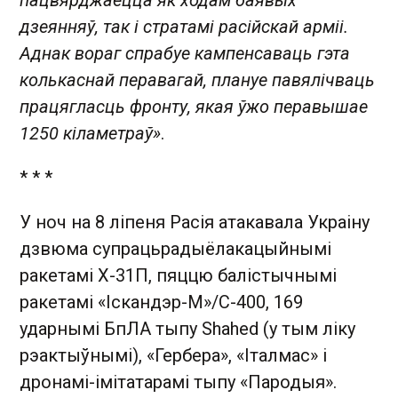
дзеянняў, так і стратамі расійскай арміі.
Аднак вораг спрабуе кампенсаваць гэта
колькаснай перавагай, плануе павялічваць
працягласць фронту, якая ўжо перавышае
1250 кіламетраў»
.
* * *
У ноч на 8 ліпеня Расія атакавала Украіну
дзвюма супрацьрадыёлакацыйнымі
ракетамі Х-31П, пяццю балістычнымі
ракетамі «Іскандэр-М»/С-400, 169
ударнымі БпЛА тыпу Shahed (у тым ліку
рэактыўнымі), «Гербера», «Італмас» і
дронамі-імітатарамі тыпу «Пародыя».