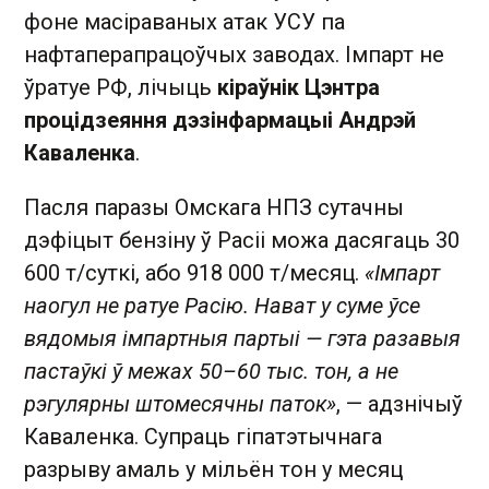
фоне масіраваных атак УСУ па
нафтаперапрацоўчых заводах. Імпарт не
ўратуе РФ, лічыць
кіраўнік Цэнтра
процідзеяння дэзінфармацыі Андрэй
Каваленка
.
Пасля паразы Омскага НПЗ сутачны
дэфіцыт бензіну ў Расіі можа дасягаць 30
600 т/суткі, або 918 000 т/месяц.
«Імпарт
наогул не ратуе Расію. Нават у суме ўсе
вядомыя імпартныя партыі — гэта разавыя
пастаўкі ў межах 50–60 тыс. тон, а не
рэгулярны штомесячны паток»
, — адзнічыў
Каваленка. Супраць гіпатэтычнага
разрыву амаль у мільён тон у месяц