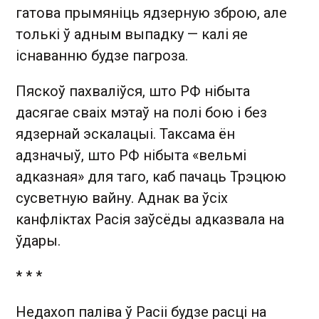
гатова прымяніць ядзерную зброю, але
толькі ў адным выпадку — калі яе
існаванню будзе пагроза.
Пяскоў пахваліўся, што РФ нібыта
дасягае сваіх мэтаў на полі бою і без
ядзернай эскалацыі. Таксама ён
адзначыў, што РФ нібыта «вельмі
адказная» для таго, каб пачаць Трэцюю
сусветную вайну. Аднак ва ўсіх
канфліктах Расія заўсёды адказвала на
ўдары.
* * *
Недахоп паліва ў Расіі будзе расці на