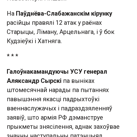
На
Паўднёва-Слабажанскім кірунку
расійцы правялі 12 атак у раёнах
Старыцы, Ліману, Арцельнага, і ў бок
Кудзіеўкі і Хатняга.
* * *
Галоўнакамандуючы УСУ генерал
Аляксандр Сырскі
па выніках
штомесячнай нарады па пытаннях
павышэння якасці падрыхтоўкі
ваеннаслужачых і падраздзяленняў
заявіў, што армія РФ дэманструе
прыкметы знясілення, аднак захоўвае
значны наступальны патэнцыял.