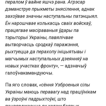
пералом ў вайне яшчэ рана. Агрэсар
дэманструе прыкметы знясілення, аднак
захоўвае значны наступальны патэнцыял.
Ён нарошчвае колькасць сваіх войскаў,
працягвае масіраваныя ўдары па
тэрыторыі Украіны, павялічвае
вытворчасць сродкаў паражэння,
рыхтуецца да перахопу ініцыятывы і
магчымых наступальных дзеянняў на
новых участках фронту»
, — адзначыў
галоўнакамандуючы.
Па яго словах,
«сёння Узброеныя сілы
Украіны маюць перавагу над праціўнікам
ва ўзроўні падрыхтоўкі, што
пацвярджаецца як ходам баявых