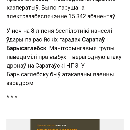
кааператыў. Было парушана
электразабеспячэнне 15 342 абанентаў.
У ноч на 8 ліпеня беспілотнікі нанеслі
ўдары па расійскіх гарадах
Саратаў
і
Барысаглебск
. Маніторынгавыя групы
паведамілі пра выбухі і верагодную атаку
дронаў на Саратаўскі НПЗ. У
Барысаглебску быў атакаваны ваенны
аэрадром.
* * *