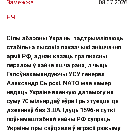
Замежжа
08.07.2026
НЧ
Сілы абароны Украіны падтрымліваюць
стабільна высокія паказчыкі знішчэння
арміі РФ, аднак казаць пра якасны
пералом ў вайне яшчэ рана, лічыць
Галоўнакамандуючы УСУ генерал
Аляксандр Сырскі. NATO мае намер
надаць Украіне ваенную дапамогу на
суму 70 мільярдаў еўра і рыхтуецца да
дзеянняў без ЗША. Ідуць 1596-я суткі
поўнамаштабнай вайны РФ супраць
Украіны пры саўдзеле ў агрэсіі рэжыму