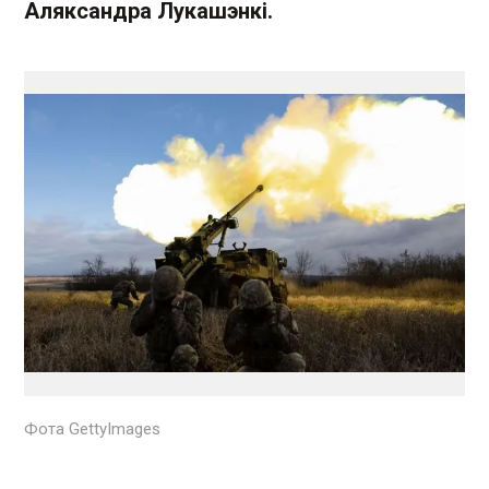
Аляксандра Лукашэнкі.
Фота GettyImages