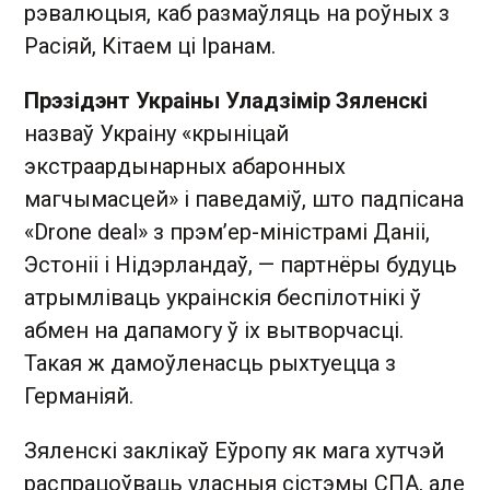
рэвалюцыя, каб размаўляць на роўных з
Расіяй, Кітаем ці Іранам.
Прэзідэнт Украіны Уладзімір Зяленскі
назваў Украіну «крыніцай
экстраардынарных абаронных
магчымасцей» і паведаміў, што падпісана
«Drone deal» з прэм’ер-міністрамі Даніі,
Эстоніі і Нідэрландаў, — партнёры будуць
атрымліваць украінскія беспілотнікі ў
абмен на дапамогу ў іх вытворчасці.
Такая ж дамоўленасць рыхтуецца з
Германіяй.
Зяленскі заклікаў Еўропу як мага хутчэй
распрацоўваць уласныя сістэмы СПА, але