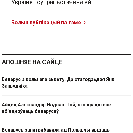
Украіне і супрацьстаяння ёй
Больш публікацый па тэме
АПОШНЯЕ НА САЙЦЕ
Беларус з вольнага сьвету. Да стагодзьдзя Янкі
Запрудніка
Айцец Аляксандар Надсан. Той, хто працягвае
аб'ядноўваць беларусаў
Беларусь запатрабавала ад Польшчы выдаць