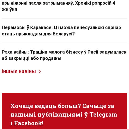
прыніжэнні пасля затрыманняў. Хронікі рэпрэсій 4
жніўня
Перамовы ў Каракасе. Ці можа венесуэльскі сцэнар
стаць прыкладам для Беларусі?
Рэха вайны: Траціна малога бізнесу ў Расіі задумалася
аб закрыцці або продажы
Іншыя навіны
Хочаце ведаць больш? Сачыце за
нашымі публікацыямі ў
Telegram
i
Facebook
!