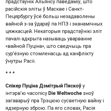
прадстаўнік Альянсу паведаміў, што
расійскія эліты ў Маскве і Санкт-
Пецярбургу ўсё больш незадаволены
вайной з-за ўдараў па НПЗ і эканамічных
цяжкасцей. Некаторыя прадстаўнікі эліт
пачалі адкрыта называць уварванне
«вайной Пуціна», што сведчыць пра
сур’ёзную стомленасць ад канфлікту
ўнутры Расіі.
* * *
Спікер Пуціна Дзмітрый Пяскоў
у
інтэрв’ю часопісу
Die Weltwoche
зноў
загаварыў пра Трэцюю сусветную вайну і
ядзерную зброю. Па яго словах, Расія