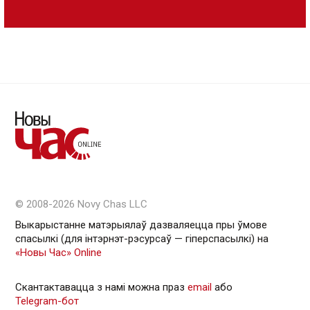
© 2008-2026 Novy Chas LLC
Выкарыстанне матэрыялаў дазваляецца пры ўмове
спасылкі (для інтэрнэт-рэсурсаў — гiперспасылкi) на
«Новы Час» Online
Скантактавацца з намі можна праз
email
або
Telegram-бот