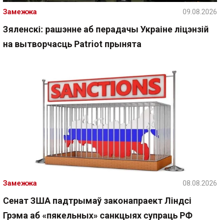
Замежжа
09.08.2026
Зяленскі: рашэнне аб перадачы Украіне ліцэнзій
на вытворчасць Patriot прынята
Замежжа
08.08.2026
Сенат ЗША падтрымаў законапраект Ліндсі
Грэма аб «пякельных» санкцыях супраць РФ