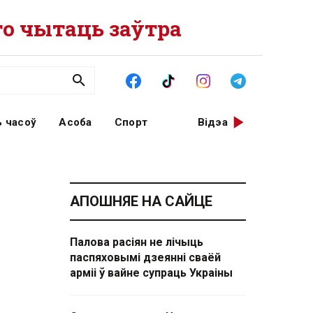
о чытаць заўтра
 часоў
Асоба
Спорт
Відэа
АПОШНЯЕ НА САЙЦЕ
Палова расіян не лічыць
паспяховымі дзеянні сваёй
арміі ў вайне супраць Украіны