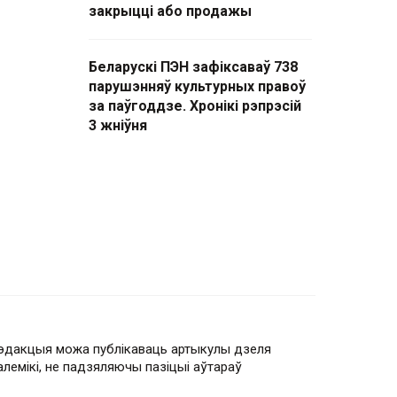
закрыцці або продажы
Беларускі ПЭН зафіксаваў 738
парушэнняў культурных правоў
за паўгоддзе. Хронікі рэпрэсій
3 жніўня
эдакцыя можа публікаваць артыкулы дзеля
алемікі, не падзяляючы пазіцыі аўтараў