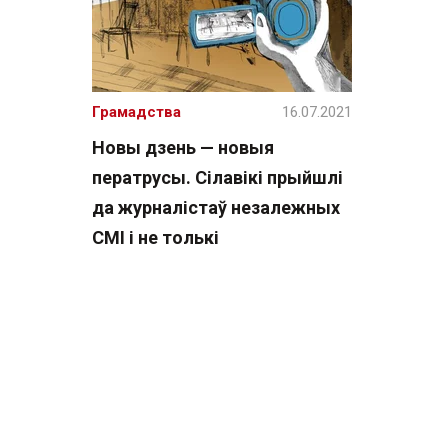
Грамадства
16.07.2021
Новы дзень — новыя
ператрусы. Сілавікі прыйшлі
да журналістаў незалежных
СМІ і не толькі