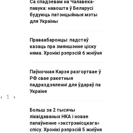
Са спадзевам на Чалавека-
павука: навошта ў Беларусі
будуюць патэнцыйныя мэты
для Украіны
Праваабаронцы: падстаў
казаць пра змяншэнне ціску
няма. Хронікі рэпрэсій 6 жніўня
Паўночная Карэя разгортвае ў
РФ свае ракетныя
падраздзяленні для ўдараў па
Украіне
1
‹
›
Больш за 2 тысячы
ліквідаваных НКА і новае
папаўненне «экстрэмісцкага»
спісу. Хронікі рэпрэсій 5 жніўня