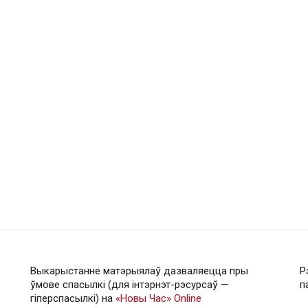
Выкарыстанне матэрыялаў дазваляецца пры
Р
ўмове спасылкі (для інтэрнэт-рэсурсаў —
п
гiперспасылкi) на
«Новы Час» Online