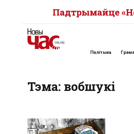
Падтрымайце «Но
Палітыка
Грам
Тэма: вобшукі