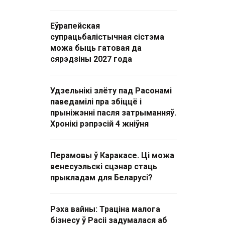
Еўрапейская
супрацьбалістычная сістэма
можа быць гатовая да
сярэдзіны 2027 года
Удзельнікі злёту пад Расонамі
паведамілі пра збіццё і
прыніжэнні пасля затрыманняў.
Хронікі рэпрэсій 4 жніўня
Перамовы ў Каракасе. Ці можа
венесуэльскі сцэнар стаць
прыкладам для Беларусі?
Рэха вайны: Траціна малога
бізнесу ў Расіі задумалася аб