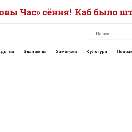
вы Час» сёння!
Каб было шт
адства
Эканоміка
Замежжа
Культура
Повязь