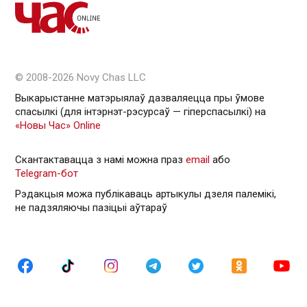
© 2008-2026 Novy Chas LLC
Выкарыстанне матэрыялаў дазваляецца пры ўмове
спасылкі (для інтэрнэт-рэсурсаў — гiперспасылкi) на
«Новы Час» Online
Скантактавацца з намі можна праз
email
або
Telegram-бот
Рэдакцыя можа публікаваць артыкулы дзеля палемікі,
не падзяляючы пазіцыі аўтараў