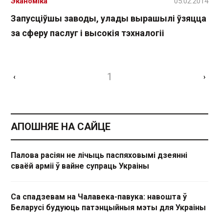
Эканоміка
05.02.2014
Запусціўшы заводы, улады вырашылі ўзяцца
за сферу паслуг і высокія тэхналогіі
1
‹
›
АПОШНЯЕ НА САЙЦЕ
Палова расіян не лічыць паспяховымі дзеянні
сваёй арміі ў вайне супраць Украіны
Са спадзевам на Чалавека-павука: навошта ў
Беларусі будуюць патэнцыйныя мэты для Украіны