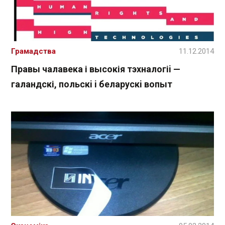
Грамадства
11.12.2014
Правы чалавека і высокія тэхналогіi —
галандскі, польскi i беларускi вопыт