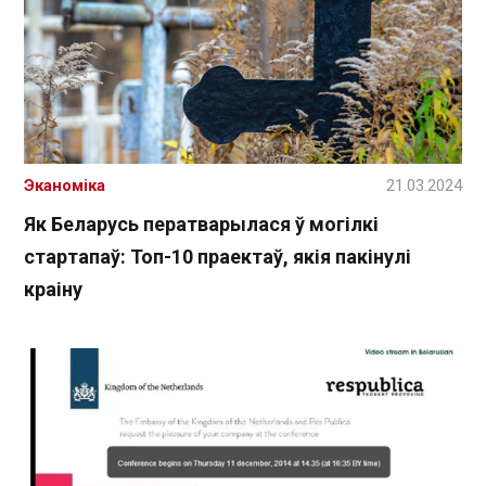
Эканоміка
21.03.2024
Як Беларусь ператварылася ў могілкі
стартапаў: Топ-10 праектаў, якія пакінулі
краіну