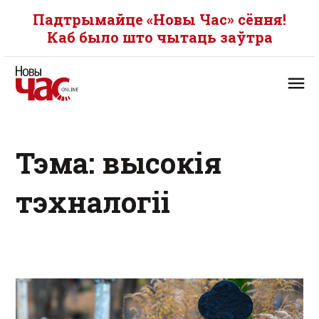
Падтрымайце «Новы Час» сёння!
Каб было што чытаць заўтра
Тэма: высокія
тэхналогіі