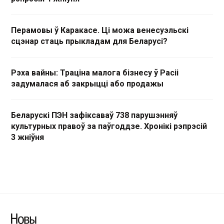
Перамовы ў Каракасе. Ці можа венесуэльскі
сцэнар стаць прыкладам для Беларусі?
Рэха вайны: Траціна малога бізнесу ў Расіі
задумалася аб закрыцці або продажы
Беларускі ПЭН зафіксаваў 738 парушэнняў
культурных правоў за паўгоддзе. Хронікі рэпрэсій
3 жніўня