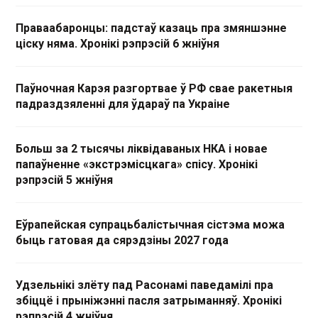
Праваабаронцы: падстаў казаць пра змяншэнне
ціску няма. Хронікі рэпрэсій 6 жніўня
Паўночная Карэя разгортвае ў РФ свае ракетныя
падраздзяленні для ўдараў па Украіне
Больш за 2 тысячы ліквідаваных НКА і новае
папаўненне «экстрэмісцкага» спісу. Хронікі
рэпрэсій 5 жніўня
Еўрапейская супрацьбалістычная сістэма можа
быць гатовая да сярэдзіны 2027 года
Удзельнікі злёту пад Расонамі паведамілі пра
збіццё і прыніжэнні пасля затрыманняў. Хронікі
рэпрэсій 4 жніўня