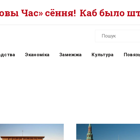
вы Час» сёння!
Каб было шт
адства
Эканоміка
Замежжа
Культура
Повязь