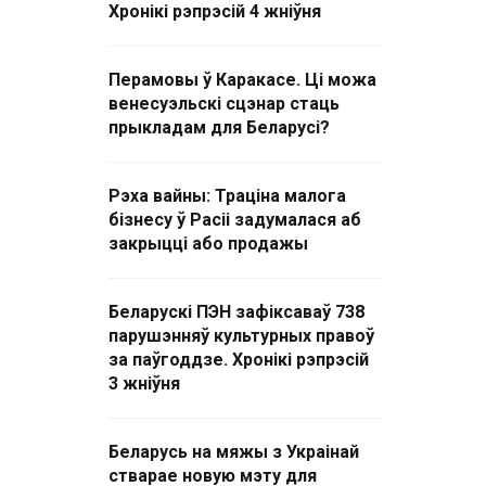
Хронікі рэпрэсій 4 жніўня
Перамовы ў Каракасе. Ці можа
венесуэльскі сцэнар стаць
прыкладам для Беларусі?
Рэха вайны: Траціна малога
бізнесу ў Расіі задумалася аб
закрыцці або продажы
Беларускі ПЭН зафіксаваў 738
парушэнняў культурных правоў
за паўгоддзе. Хронікі рэпрэсій
3 жніўня
Беларусь на мяжы з Украінай
стварае новую мэту для