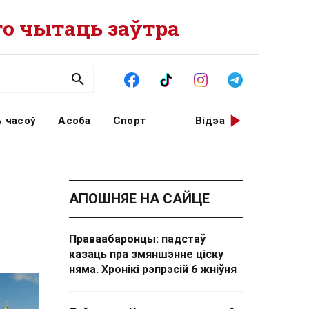
о чытаць заўтра
 часоў
Асоба
Спорт
Відэа
АПОШНЯЕ НА САЙЦЕ
Праваабаронцы: падстаў
казаць пра змяншэнне ціску
няма. Хронікі рэпрэсій 6 жніўня