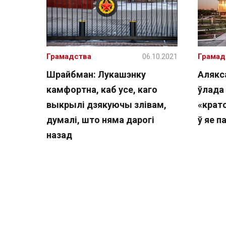
Грамадства
06.10.2021
Грамад
Шрайбман: Лукашэнку
Алякс
камфортна, каб усе, каго
ўлада 
выкрылі дзякуючы злівам,
«крат
думалі, што няма дарогі
ў яе 
назад