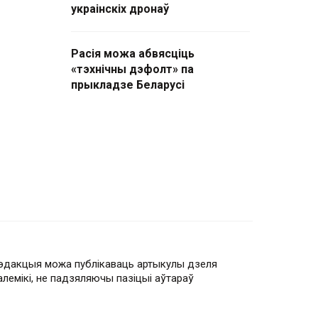
украінскіх дронаў
Расія можа абвясціць
«тэхнічны дэфолт» па
прыкладзе Беларусі
эдакцыя можа публікаваць артыкулы дзеля
алемікі, не падзяляючы пазіцыі аўтараў