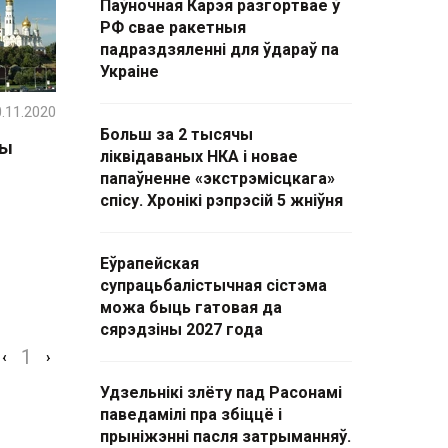
Паўночная Карэя разгортвае ў
РФ свае ракетныя
падраздзяленні для ўдараў па
Украіне
.11.2020
Больш за 2 тысячы
шы
ліквідаваных НКА і новае
папаўненне «экстрэмісцкага»
спісу. Хронікі рэпрэсій 5 жніўня
Еўрапейская
супрацьбалістычная сістэма
можа быць гатовая да
сярэдзіны 2027 года
1
‹
›
Удзельнікі злёту пад Расонамі
паведамілі пра збіццё і
прыніжэнні пасля затрыманняў.