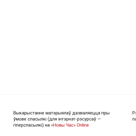
Выкарыстанне матэрыялаў дазваляецца пры
Р
ўмове спасылкі (для інтэрнэт-рэсурсаў —
п
гiперспасылкi) на
«Новы Час» Online