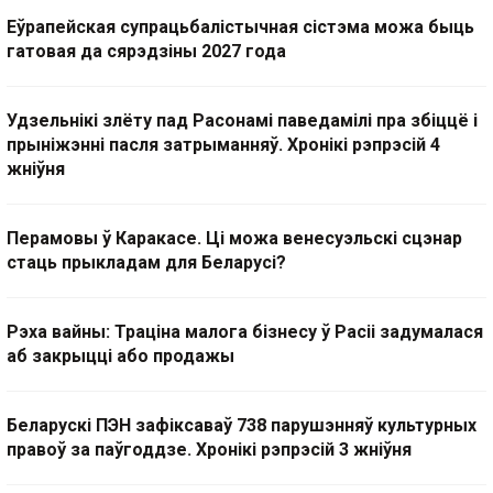
Еўрапейская супрацьбалістычная сістэма можа быць
гатовая да сярэдзіны 2027 года
Удзельнікі злёту пад Расонамі паведамілі пра збіццё і
прыніжэнні пасля затрыманняў. Хронікі рэпрэсій 4
жніўня
Перамовы ў Каракасе. Ці можа венесуэльскі сцэнар
стаць прыкладам для Беларусі?
Рэха вайны: Траціна малога бізнесу ў Расіі задумалася
аб закрыцці або продажы
Беларускі ПЭН зафіксаваў 738 парушэнняў культурных
правоў за паўгоддзе. Хронікі рэпрэсій 3 жніўня