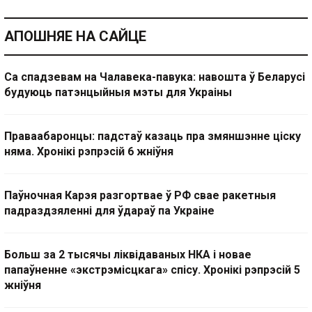
АПОШНЯЕ НА САЙЦЕ
Са спадзевам на Чалавека-павука: навошта ў Беларусі
будуюць патэнцыйныя мэты для Украіны
Праваабаронцы: падстаў казаць пра змяншэнне ціску
няма. Хронікі рэпрэсій 6 жніўня
Паўночная Карэя разгортвае ў РФ свае ракетныя
падраздзяленні для ўдараў па Украіне
Больш за 2 тысячы ліквідаваных НКА і новае
папаўненне «экстрэмісцкага» спісу. Хронікі рэпрэсій 5
жніўня