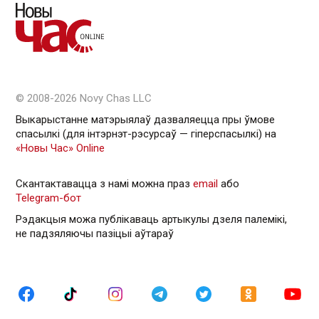
© 2008-2026 Novy Chas LLC
Выкарыстанне матэрыялаў дазваляецца пры ўмове
спасылкі (для інтэрнэт-рэсурсаў — гiперспасылкi) на
«Новы Час» Online
Скантактавацца з намі можна праз
email
або
Telegram-бот
Рэдакцыя можа публікаваць артыкулы дзеля палемікі,
не падзяляючы пазіцыі аўтараў