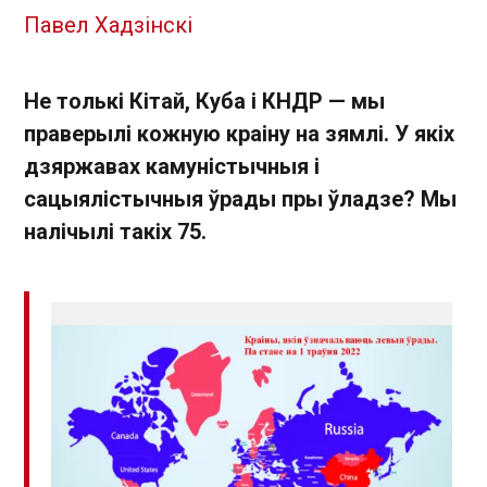
Павел Хадзінскі
Не толькі Кітай, Куба і КНДР — мы
праверылі кожную краіну на зямлі. У якіх
дзяржавах камуністычныя і
сацыялістычныя ўрады пры ўладзе? Мы
налічылі такіх 75.