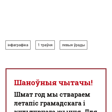
інфаграфіка
1 траўня
левыя ўрады
Шаноўныя чытачы!
Шмат год мы ствараем
летапіс грамадскага і
культурнага жыцця. Для