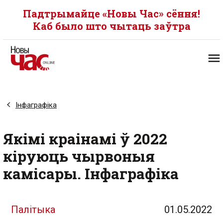
Падтрымайце «Новы Час» сёння!
Каб было што чытаць заўтра
Інфаграфіка
Якімі краінамі ў 2022
кіруюць чырвоныя
камісары. Інфаграфіка
Палітыка
01.05.2022