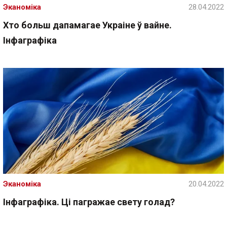
Эканоміка
28.04.2022
Хто больш дапамагае Украіне ў вайне.
Інфаграфіка
Эканоміка
20.04.2022
Інфаграфіка. Ці пагражае свету голад?