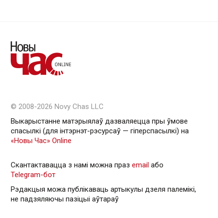
© 2008-2026 Novy Chas LLC
Выкарыстанне матэрыялаў дазваляецца пры ўмове
спасылкі (для інтэрнэт-рэсурсаў — гiперспасылкi) на
«Новы Час» Online
Скантактавацца з намі можна праз
email
або
Telegram-бот
Рэдакцыя можа публікаваць артыкулы дзеля палемікі,
не падзяляючы пазіцыі аўтараў