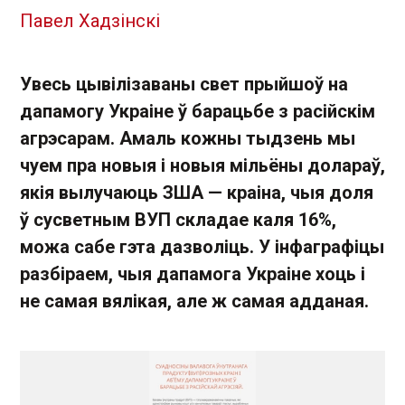
Павел Хадзінскі
Увесь цывілізаваны свет прыйшоў на
дапамогу Украіне ў барацьбе з расійскім
агрэсарам. Амаль кожны тыдзень мы
чуем пра новыя і новыя мільёны долараў,
якія вылучаюць ЗША — краіна, чыя доля
ў сусветным ВУП складае каля 16%,
можа сабе гэта дазволіць. У інфаграфіцы
разбіраем, чыя дапамога Украіне хоць і
не самая вялікая, але ж самая адданая.