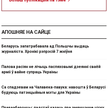
АПОШНЯЕ НА САЙЦЕ
Беларусь запатрабавала ад Польшчы выдаць
журналіста. Хронікі рэпрэсій 7 жніўня
Палова расіян не лічыць паспяховымі дзеянні сваёй
арміі ў вайне супраць Украіны
Са спадзевам на Чалавека-павука: навошта ў Беларусі
будуюць патэнцыйныя мэты для Украіны
Праваабаронцы: падстаў казаць пра змяншэнне ціску