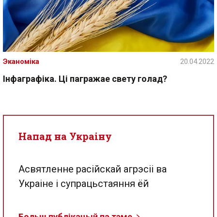
Эканоміка
20.04.2022
Інфаграфіка. Ці пагражае свету голад?
Напад на Украіну
Асвятленне расійскай агрэсіі ва
Украіне і супрацьстаяння ёй
Больш публікацый па тэме