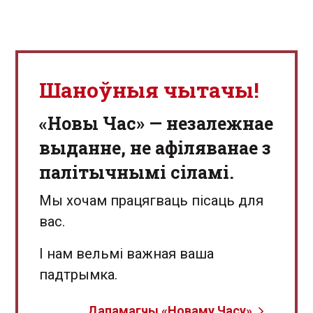
Шаноўныя чытачы!
«Новы Час» — незалежнае
выданне, не афіляванае з
палітычнымі сіламі.
Мы хочам працягваць пісаць для
вас.
І нам вельмі важная ваша
падтрымка.
Дапамагчы «Новаму Часу»