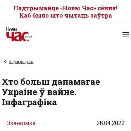
Падтрымайце «Новы Час» сёння!
Каб было што чытаць заўтра
Інфаграфіка
Хто больш дапамагае
Украіне ў вайне.
Інфаграфіка
Эканоміка
28.04.2022