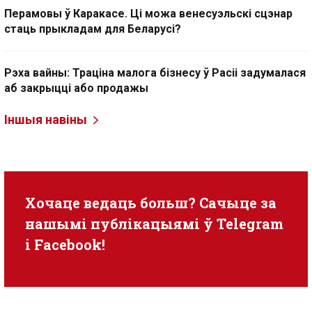
Перамовы ў Каракасе. Ці можа венесуэльскі сцэнар
стаць прыкладам для Беларусі?
Рэха вайны: Траціна малога бізнесу ў Расіі задумалася
аб закрыцці або продажы
Іншыя навіны
Хочаце ведаць больш? Сачыце за
нашымі публікацыямі ў
Telegram
i
Facebook
!