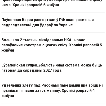
няма. Хронікі рэпрэсій 6 жніўня
Паўночная Карэя разгортвае ў РФ свае ракетныя
падраздзяленні для ўдараў па Украіне
Больш за 2 тысячы ліквідаваных НКА і новае
папаўненне «экстрэмісцкага» спісу. Хронікі рэпрэсій 5
жніўня
Еўрапейская супрацьбалістычная сістэма можа быць
гатовая да сярэдзіны 2027 года
Удзельнікі злёту пад Расонамі паведамілі пра збіццё і
прыніжэнні пасля затрыманняў. Хронікі рэпрэсій 4
жніўня