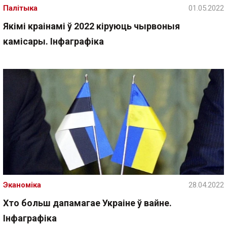
Палітыка
01.05.2022
Якімі краінамі ў 2022 кіруюць чырвоныя
камісары. Інфаграфіка
Эканоміка
28.04.2022
Хто больш дапамагае Украіне ў вайне.
Інфаграфіка