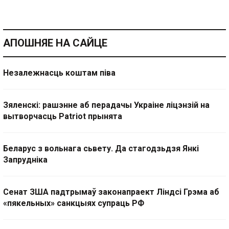
АПОШНЯЕ НА САЙЦЕ
Незалежнасць коштам піва
Зяленскі: рашэнне аб перадачы Украіне ліцэнзій на
вытворчасць Patriot прынята
Беларус з вольнага сьвету. Да стагодзьдзя Янкі
Запрудніка
Сенат ЗША падтрымаў законапраект Ліндсі Грэма аб
«пякельных» санкцыях супраць РФ