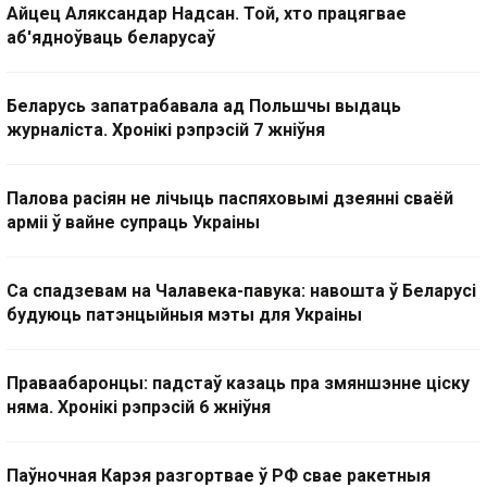
Айцец Аляксандар Надсан. Той, хто працягвае
аб'ядноўваць беларусаў
Беларусь запатрабавала ад Польшчы выдаць
журналіста. Хронікі рэпрэсій 7 жніўня
Палова расіян не лічыць паспяховымі дзеянні сваёй
арміі ў вайне супраць Украіны
Са спадзевам на Чалавека-павука: навошта ў Беларусі
будуюць патэнцыйныя мэты для Украіны
Праваабаронцы: падстаў казаць пра змяншэнне ціску
няма. Хронікі рэпрэсій 6 жніўня
Паўночная Карэя разгортвае ў РФ свае ракетныя