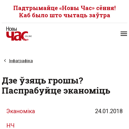
Падтрымайце «Новы Час» сёння!
Каб было што чытаць заўтра
Інфаграфіка
Дзе ўзяць грошы?
Паспрабуйце эканоміць
Эканоміка
24.01.2018
НЧ