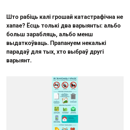
Што рабіць калі грошай катастрафічна не
хапае? Ёсць толькі два варыянты: альбо
больш зарабляць, альбо менш
выдаткоўваць. Прапануем некалькі
парадаў для тых, хто выбраў другі
варыянт.