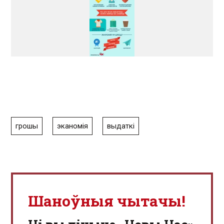
грошы
эканомія
выдаткі
Шаноўныя чытачы!