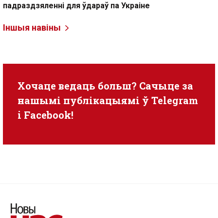
падраздзяленні для ўдараў па Украіне
Іншыя навіны
Хочаце ведаць больш? Сачыце за
нашымі публікацыямі ў
Telegram
i
Facebook
!