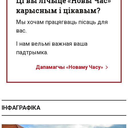
Ці вы лічыце «Новы Час»
карысным і цікавым?
Мы хочам працягваць пісаць для
вас.
І нам вельмі важная ваша
падтрымка.
Дапамагчы «Новаму Часу»
ІНФАГРАФІКА