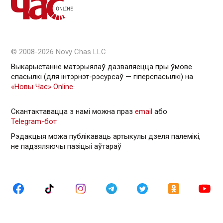
© 2008-2026 Novy Chas LLC
Выкарыстанне матэрыялаў дазваляецца пры ўмове
спасылкі (для інтэрнэт-рэсурсаў — гiперспасылкi) на
«Новы Час» Online
Скантактавацца з намі можна праз
email
або
Telegram-бот
Рэдакцыя можа публікаваць артыкулы дзеля палемікі,
не падзяляючы пазіцыі аўтараў