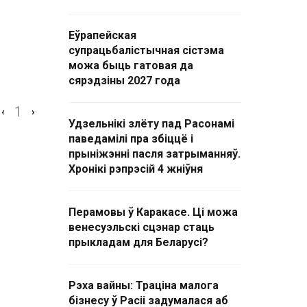
Еўрапейская
супрацьбалістычная сістэма
можа быць гатовая да
сярэдзіны 2027 года
1
‹
›
Удзельнікі злёту пад Расонамі
паведамілі пра збіццё і
прыніжэнні пасля затрыманняў.
Хронікі рэпрэсій 4 жніўня
Перамовы ў Каракасе. Ці можа
венесуэльскі сцэнар стаць
прыкладам для Беларусі?
Рэха вайны: Траціна малога
бізнесу ў Расіі задумалася аб