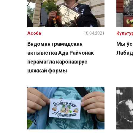
Асоба
10.04.2021
Культу
Вядомая грамадская
Мы ўс
актывістка Ада Райчонак
Лабад
перамагла каронавірус
цяжкай формы