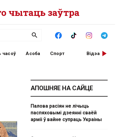
о чытаць заўтра
 часоў
Асоба
Спорт
Відэа
АПОШНЯЕ НА САЙЦЕ
Палова расіян не лічыць
паспяховымі дзеянні сваёй
арміі ў вайне супраць Украіны