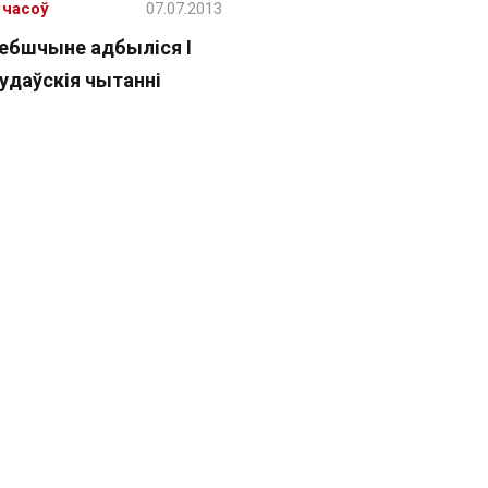
 часоў
07.07.2013
цебшчыне адбыліся I
удаўскія чытанні