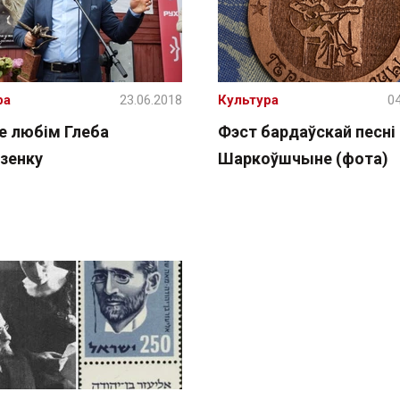
ра
23.06.2018
Культура
04
е любім Глеба
Фэст бардаўскай песні
зенку
Шаркоўшчыне (фота)