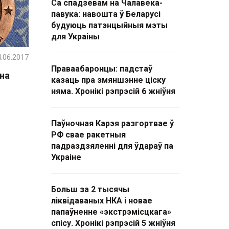
Са спадзевам на Чалавека-
павука: навошта ў Беларусі
будуюць патэнцыйныя мэты
для Украіны
.06.2017
Праваабаронцы: падстаў
 на
казаць пра змяншэнне ціску
няма. Хронікі рэпрэсій 6 жніўня
Паўночная Карэя разгортвае ў
РФ свае ракетныя
падраздзяленні для ўдараў па
Украіне
Больш за 2 тысячы
ліквідаваных НКА і новае
папаўненне «экстрэмісцкага»
спісу. Хронікі рэпрэсій 5 жніўня