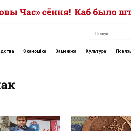
вы Час» сёння!
Каб было шт
адства
Эканоміка
Замежжа
Культура
Повязь
нак