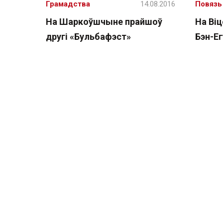
Грамадства
14.08.2016
Повязь
На Шаркоўшчыне прайшоў
На Ві
другі «Бульбафэст»
Бэн-Ег