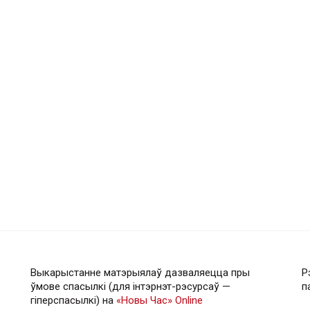
Выкарыстанне матэрыялаў дазваляецца пры
Р
ўмове спасылкі (для інтэрнэт-рэсурсаў —
п
гiперспасылкi) на
«Новы Час» Online