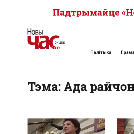
Падтрымайце «Но
Палітыка
Грам
Тэма: Ада райчо