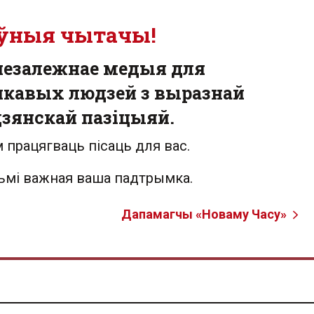
ўныя чытачы!
незалежнае медыя для
кавых людзей з выразнай
зянскай пазіцыяй.
 працягваць пісаць для вас.
льмі важная ваша падтрымка.
Дапамагчы «Новаму Часу»