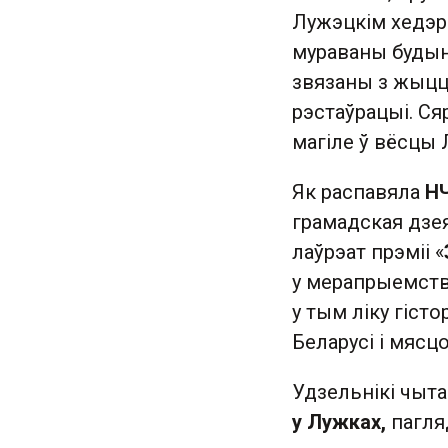
Лужэцкім хедэры
мураваны будына
звязаны з жыццё
рэстаўрацыі. Ся
магіле ў вёсцы 
Як распавяла
Н
грамадская дзея
лаўрэат прэміі «
у мерапрыемстве
у тым ліку гіст
Беларусі і мясц
Удзельнікі чыта
у Лужках,
пагля