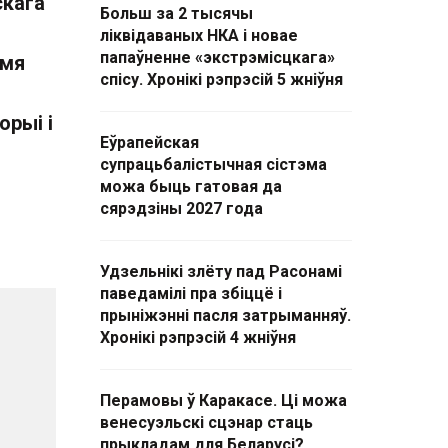
скага
Больш за 2 тысячы
ліквідаваных НКА і новае
папаўненне «экстрэмісцкага»
імя
спісу. Хронікі рэпрэсій 5 жніўня
орыі і
Еўрапейская
супрацьбалістычная сістэма
можа быць гатовая да
сярэдзіны 2027 года
Удзельнікі злёту пад Расонамі
паведамілі пра збіццё і
прыніжэнні пасля затрыманняў.
Хронікі рэпрэсій 4 жніўня
Перамовы ў Каракасе. Ці можа
венесуэльскі сцэнар стаць
прыкладам для Беларусі?