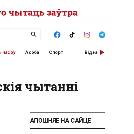
о чытаць заўтра
 часоў
Асоба
Спорт
Відэа
скія чытанні
АПОШНЯЕ НА САЙЦЕ