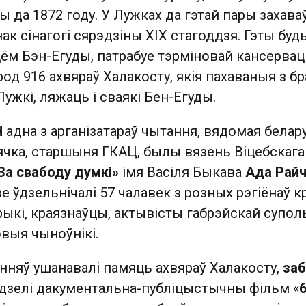
 да 1872 году. У Лужках да гэтай пары захава
к сінагогі сярэдзіны XIX стагоддзя. Гэты буд
м Бэн-Егуды, патрабуе тэрміновай кансервацы
род 916 ахвяраў Халакосту, якія пахаваныя з б
Лужкі, ляжаць і сваякі Бен-Егуды.
Ч
адна з арганізатараў чытання, вядомая белар
чка, старшыня ГКАЦ, былы вязень Віцебскага 
За свабоду думкі»
імя Васіля Быкава
Ада Рай
 ўдзельнічалі 57 чалавек з розных рэгіёнаў к
орыкі, краязнаўцы, актывісты габрэйскай супол
овыя чыноўнікі.
нняў ушанавалі памяць ахвяраў Халакосту,
заб
дзелі дакументальна-публіцыстычны фільм «