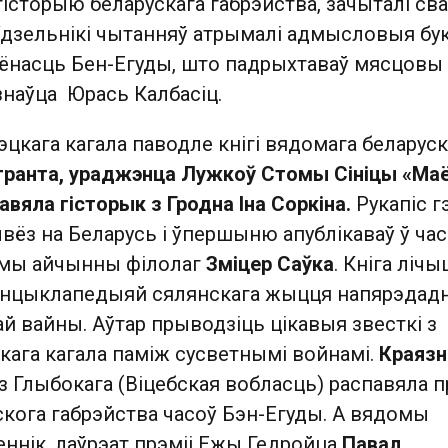
 гісторыю беларускага габрэйства, зачыталі св
Удзельнікі чытанняў атрымалі адмысловыя бу
еёнасць Бен-Егуды, што падрыхтаваў мясцовы
язнаўца Юрась Калбасіц.
кага кагала паводле кнігі вядомага беларуск
ігранта, ураджэнца Лужкоў Стомы Сініцы «Ма
авяла гісторык з Гродна Іна Соркіна.
Рукапіс г
ывёз на Беларусь і ўпершыню апублікаваў ў час
мы айчынны філолаг
Зміцер Саўка
. Кніга лічы
энцыклапедыяй сялянскага жыцця напярэдадн
й вайны. Аўтар прыводзіць цікавыя звесткі з
ага кагала паміж сусветнымі войнамі.
Краязн
з Глыбокага (Віцебская вобласць) распавяла п
скога габрэйства часоў Бэн-Егуды. А вядомы
еннік, лаўрэат прэміі Ежы Гедройца
Павал