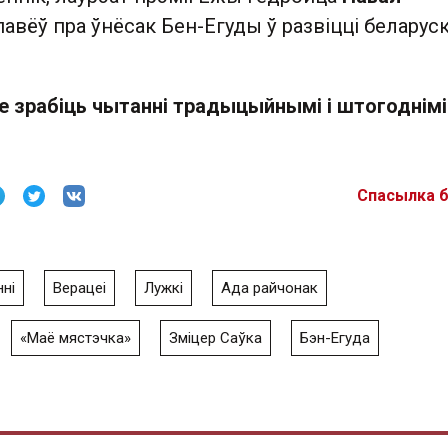
авёў пра ўнёсак Бен-Егуды ў развіцці беларус
е зрабіць чытанні традыцыйнымі і штогоднімі
Спасылка 
нні
Верацеі
Лужкі
Ада райчонак
«Маё мястэчка»
Зміцер Саўка
Бэн-Егуда