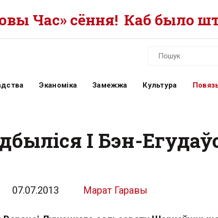
вы Час» сёння!
Каб было шт
адства
Эканоміка
Замежжа
Культура
Повязь
дбыліся I Бэн-Егудаў
07.07.2013
Марат Гаравы