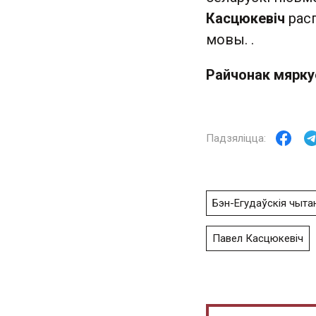
Касцюкевіч
расп
мовы. .
Райчонак мярку
Бэн-Егудаўскія чыта
Павел Касцюкевіч