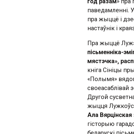
год разам
» пра
паведамленні. 
пра жыццё і дз
настаўнік і кра
Пра жыццё Лужэц
пісьменніка-эм
мястэчка», расп
кніга Сініцы пр
«Полымя» вядо
своеасаблівай 
Другой сусветна
жыцця Лужкоўск
Ала Вярцінская
гісторыю гарад
беларускі пісьм