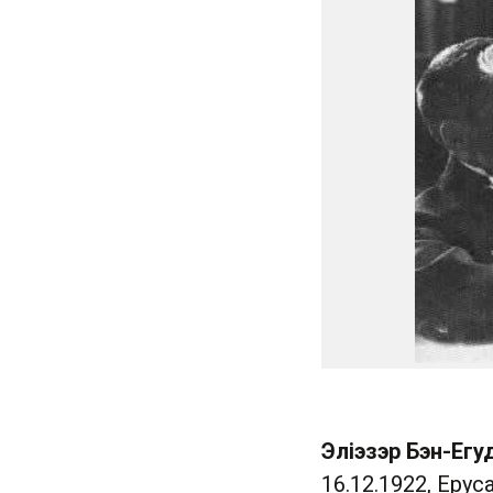
Эліэзэр Бэн-Егу
16.12.1922, Ерус