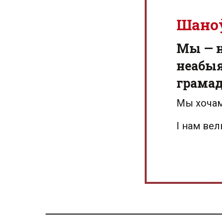
Шано
Мы — 
неабыя
грамад
Мы хочам
І нам ве