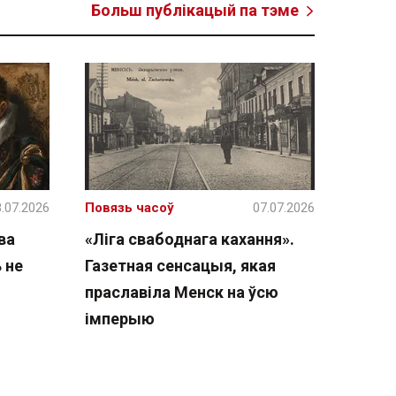
Больш публікацый па тэме
.07.2026
Повязь часоў
07.07.2026
ва
«Ліга свабоднага кахання».
 не
Газетная сенсацыя, якая
праславіла Менск на ўсю
імперыю