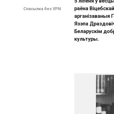
5 ліпеня ў вёсц
раёна Віцебскай
Спасылка без VPN
арганізаваныя Г
Язэпа Драздовіч
Беларускім доб
культуры.