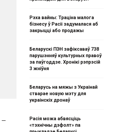
Рэха вайны: Траціна малога
бізнесу ў Расіі задумалася аб
закрыцці або продажы
Беларускі ПЭН зафіксаваў 738
парушэнняў культурных правоў
за паўгоддзе. Хронікі рэпрэсій
3 жніўня
Беларусь на мяжы з Украінай
стварае новую мэту для
украінскіх дронаў
Расія можа абвясціць
 —
«тэхнічны дэфолт» па
прыкладзе Беларусі