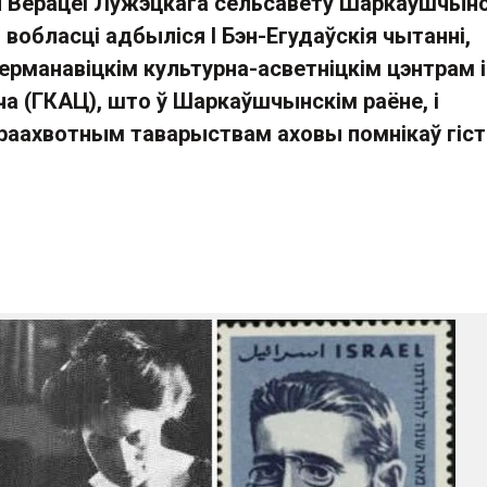
ы
Верацеі Лужэцкага сельсавету Шаркаўшчын
 вобласці
адбыліся I
Бэн-Егудаўскія чытанні,
ерманавіцкім культурна-асветніцкім цэнтрам 
а (ГКАЦ), што ў Шаркаўшчынскім раёне, і
раахвотным таварыствам аховы помнікаў гіст