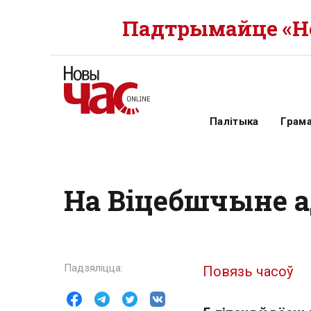
Падтрымайце «Но
Палітыка
Грам
На Віцебшчыне а
Повязь часоў