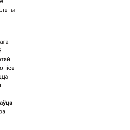
ае
клеты
ага
ё
этай
опісе
цца
і
аўца
ра