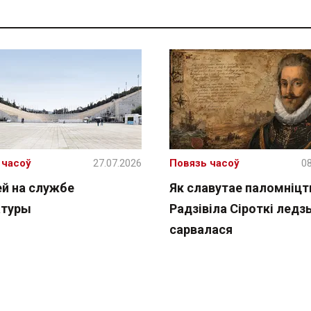
 часоў
27.07.2026
Повязь часоў
08
й на службе
Як славутае паломніцт
атуры
Радзівіла Сіроткі ледзь
сарвалася