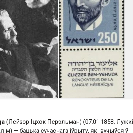
да
(Лейзэр Іцхок Перэльман) (07.01.1858, Лужкі
алім) — бацька сучаснага іўрыту, які вучыўся ў