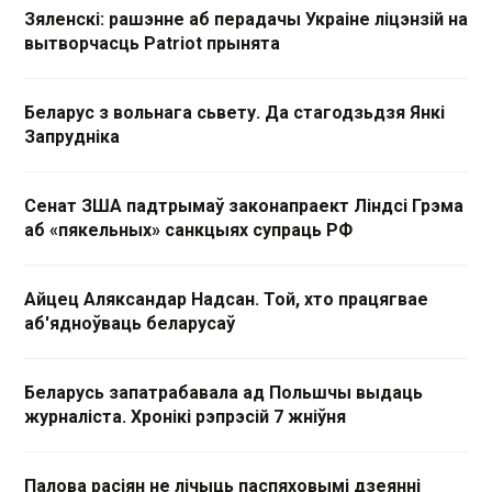
Зяленскі: рашэнне аб перадачы Украіне ліцэнзій на
вытворчасць Patriot прынята
Беларус з вольнага сьвету. Да стагодзьдзя Янкі
Запрудніка
Сенат ЗША падтрымаў законапраект Ліндсі Грэма
аб «пякельных» санкцыях супраць РФ
Айцец Аляксандар Надсан. Той, хто працягвае
аб'ядноўваць беларусаў
Беларусь запатрабавала ад Польшчы выдаць
журналіста. Хронікі рэпрэсій 7 жніўня
Палова расіян не лічыць паспяховымі дзеянні