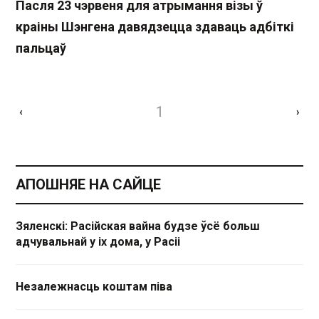
Пасля 23 чэрвеня для атрымання візы ў
краіны Шэнгена давядзецца здаваць адбіткі
пальцаў
1
‹
›
АПОШНЯЕ НА САЙЦЕ
Зяленскі: Расійская вайна будзе ўсё больш
адчувальнай у іх дома, у Расіі
Незалежнасць коштам піва