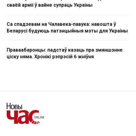
сваёй арміі ў вайне супраць Украіны
Са спадзевам на Чалавека-павука: навошта ў
Беларусі будуюць патэнцыйныя мэты для Украіны
Праваабаронцы: падстаў казаць пра змяншэнне
ціску няма. Хронікі рэпрэсій 6 жніўня