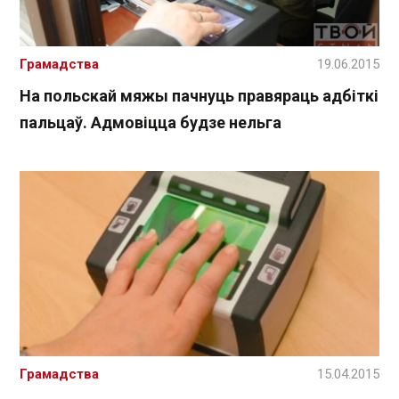
Грамадства
19.06.2015
На польскай мяжы пачнуць правяраць адбіткі
пальцаў. Адмовіцца будзе нельга
Грамадства
15.04.2015