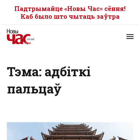
Падтрымайце «Новы Час» сёння!
Каб было што чытаць заўтра
Тэма: адбіткі
пальцаў