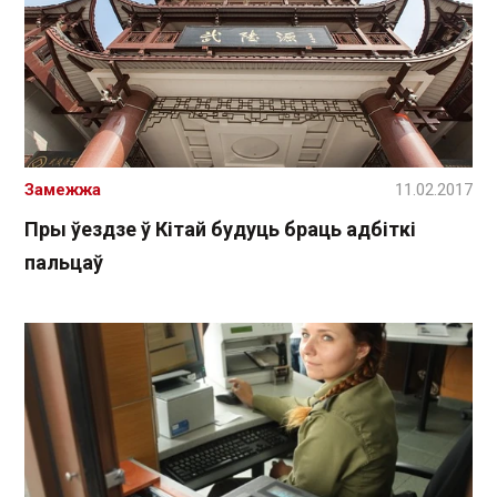
Замежжа
11.02.2017
Пры ўездзе ў Кітай будуць браць адбіткі
пальцаў