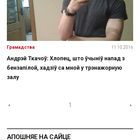
Грамадства
11.10.2016
Андрэй Ткачоў: Хлопец, што ўчыніў напад з
бензапілой, хадзіў са мной у трэнажорную
залу
1
‹
›
АПОШНЯЕ НА САЙЦЕ