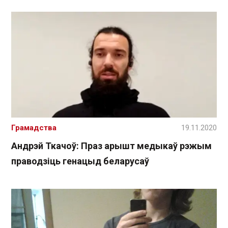
Грамадства
19.11.2020
Андрэй Ткачоў: Праз арышт медыкаў рэжым
праводзіць генацыд беларусаў