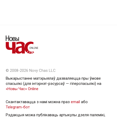
© 2008-2026 Novy Chas LLC
Выкарыстанне матэрыялаў дазваляецца пры ўмове
спасылкі (для інтэрнэт-рэсурсаў — гiперспасылкi) на
«Новы Час» Online
Скантактавацца з намі можна праз
email
або
Telegram-бот
Рэдакцыя можа публікаваць артыкулы дзеля палемікі,