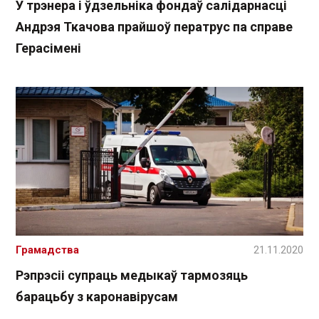
У трэнера і ўдзельніка фондаў салідарнасці
Андрэя Ткачова прайшоў ператрус па справе
Герасімені
Грамадства
21.11.2020
Рэпрэсіі супраць медыкаў тармозяць
барацьбу з каронавірусам