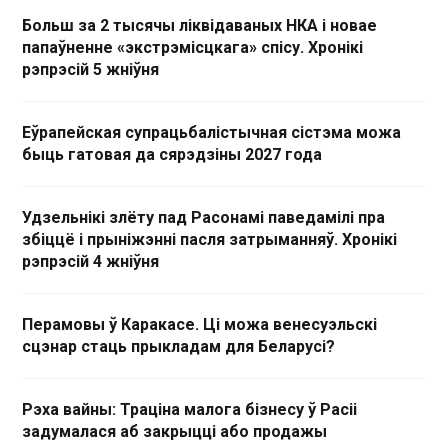
Больш за 2 тысячы ліквідаваных НКА і новае
папаўненне «экстрэмісцкага» спісу. Хронікі
рэпрэсій 5 жніўня
Еўрапейская супрацьбалістычная сістэма можа
быць гатовая да сярэдзіны 2027 года
Удзельнікі злёту пад Расонамі паведамілі пра
збіццё і прыніжэнні пасля затрыманняў. Хронікі
рэпрэсій 4 жніўня
Перамовы ў Каракасе. Ці можа венесуэльскі
сцэнар стаць прыкладам для Беларусі?
Рэха вайны: Траціна малога бізнесу ў Расіі
задумалася аб закрыцці або продажы