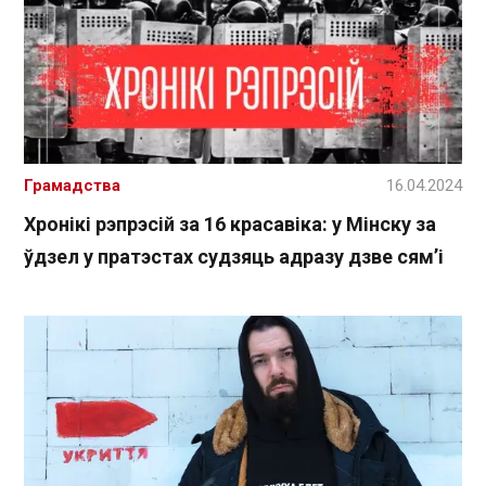
Грамадства
16.04.2024
Хронікі рэпрэсій за 16 красавіка: у Мінску за
ўдзел у пратэстах судзяць адразу дзве сям’і