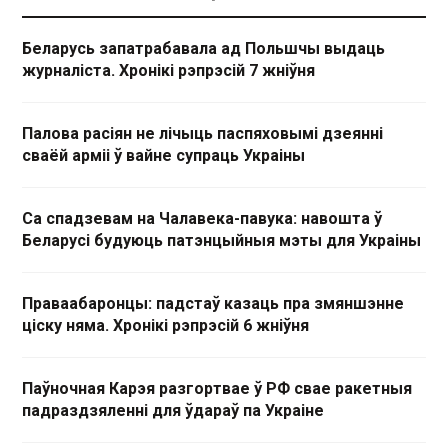
Беларусь запатрабавала ад Польшчы выдаць
журналіста. Хронікі рэпрэсій 7 жніўня
Палова расіян не лічыць паспяховымі дзеянні
сваёй арміі ў вайне супраць Украіны
Са спадзевам на Чалавека-павука: навошта ў
Беларусі будуюць патэнцыйныя мэты для Украіны
Праваабаронцы: падстаў казаць пра змяншэнне
ціску няма. Хронікі рэпрэсій 6 жніўня
Паўночная Карэя разгортвае ў РФ свае ракетныя
падраздзяленні для ўдараў па Украіне