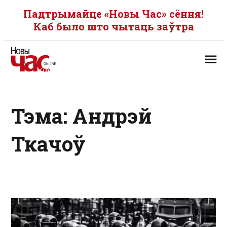
Падтрымайце «Новы Час» сёння!
Каб было што чытаць заўтра
Тэма: Андрэй
Ткачоў