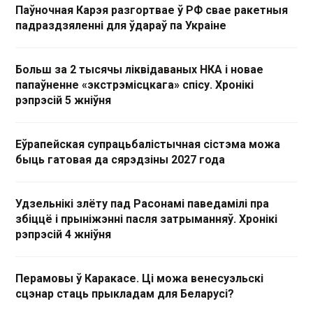
Паўночная Карэя разгортвае ў РФ свае ракетныя
падраздзяленні для ўдараў па Украіне
Больш за 2 тысячы ліквідаваных НКА і новае
папаўненне «экстрэмісцкага» спісу. Хронікі
рэпрэсій 5 жніўня
Еўрапейская супрацьбалістычная сістэма можа
быць гатовая да сярэдзіны 2027 года
Удзельнікі злёту пад Расонамі паведамілі пра
збіццё і прыніжэнні пасля затрыманняў. Хронікі
рэпрэсій 4 жніўня
Перамовы ў Каракасе. Ці можа венесуэльскі
сцэнар стаць прыкладам для Беларусі?