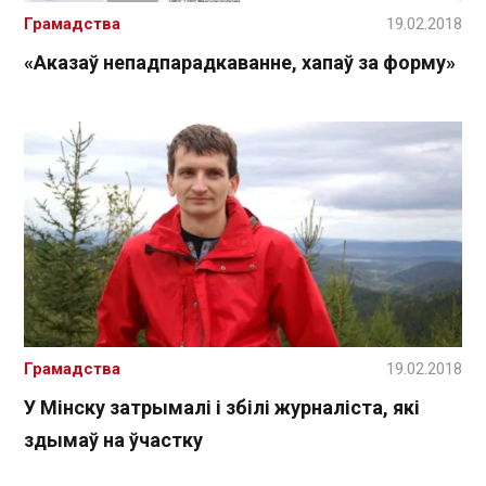
Грамадства
19.02.2018
«Аказаў непадпарадкаванне, хапаў за форму»
Грамадства
19.02.2018
У Мінску затрымалі і збілі журналіста, які
здымаў на ўчастку