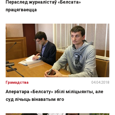
Пераслед журналістаў «Белсата»
працягваецца
Грамадства
04.04.2018
Аператара «Белсату» збілі міліцыянты, але
суд лічыць вінаватым яго