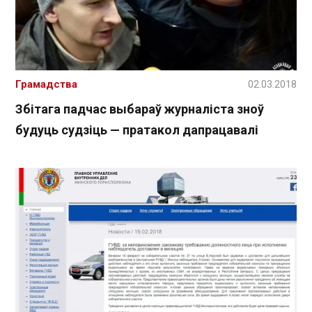
Грамадства
02.03.2018
Збітага падчас выбараў журналіста зноў
будуць судзіць — пратакол дапрацавалі