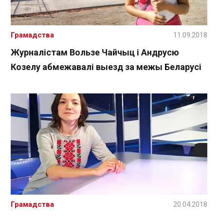
Грамадства
11.09.2018
Журналістам Вользе Чайчыц і Андрусю
Козелу абмежавалі выезд за межы Беларусі
Грамадства
20.04.2018