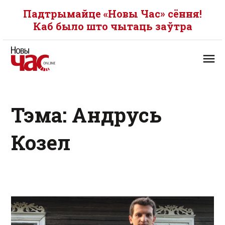
Падтрымайце «Новы Час» сёння!
Каб было што чытаць заўтра
Тэма: Андрусь
Козел