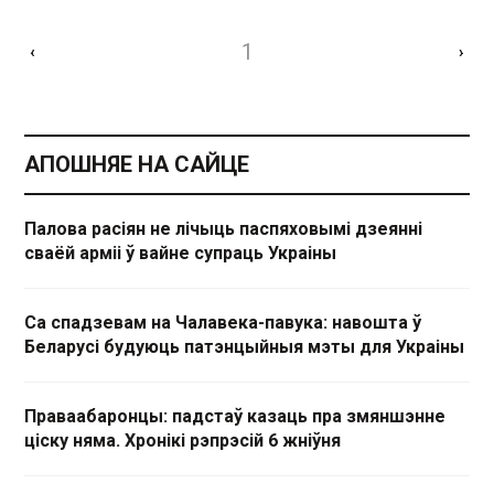
1
‹
›
АПОШНЯЕ НА САЙЦЕ
Палова расіян не лічыць паспяховымі дзеянні
сваёй арміі ў вайне супраць Украіны
Са спадзевам на Чалавека-павука: навошта ў
Беларусі будуюць патэнцыйныя мэты для Украіны
Праваабаронцы: падстаў казаць пра змяншэнне
ціску няма. Хронікі рэпрэсій 6 жніўня