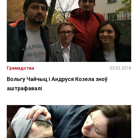
Грамадства
05.03.2018
Вольгу Чайчыц і Андруся Козела зноў
аштрафавалі