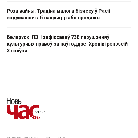
Рэха вайны: Траціна малога бізнесу ў Расіі
задумалася аб закрыцці або продажы
Беларускі ПЭН зафіксаваў 738 парушэнняў
культурных правоў за паўгоддзе. Хронікі рэпрэсій
3 жніўня