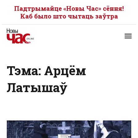
Падтрымайце «Новы Час» сёння!
Каб было што чытаць заўтра
Тэма: Арцём
Латышаў