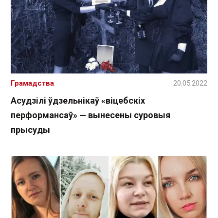
Грамадства
20.05.2022
Асудзілі ўдзельнікаў «віцебскіх
перформансаў» — вынесены суровыя
прысуды