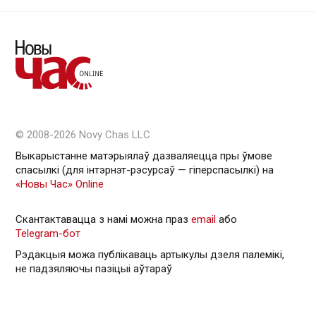
© 2008-2026 Novy Chas LLC
Выкарыстанне матэрыялаў дазваляецца пры ўмове
спасылкі (для інтэрнэт-рэсурсаў — гiперспасылкi) на
«Новы Час» Online
Скантактавацца з намі можна праз
email
або
Telegram-бот
Рэдакцыя можа публікаваць артыкулы дзеля палемікі,
не падзяляючы пазіцыі аўтараў