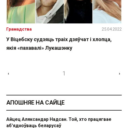
Грамадства
25.04.2022
У Віцебску судзяць траіх дзяўчат і хлопца,
якія «пахавалі» Лукашэнку
1
‹
›
АПОШНЯЕ НА САЙЦЕ
Айцец Аляксандар Надсан. Той, хто працягвае
аб'ядноўваць беларусаў