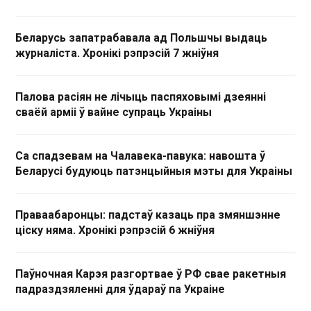
Беларусь запатрабавала ад Польшчы выдаць
журналіста. Хронікі рэпрэсій 7 жніўня
Палова расіян не лічыць паспяховымі дзеянні
сваёй арміі ў вайне супраць Украіны
Са спадзевам на Чалавека-павука: навошта ў
Беларусі будуюць патэнцыйныя мэты для Украіны
Праваабаронцы: падстаў казаць пра змяншэнне
ціску няма. Хронікі рэпрэсій 6 жніўня
Паўночная Карэя разгортвае ў РФ свае ракетныя
падраздзяленні для ўдараў па Украіне