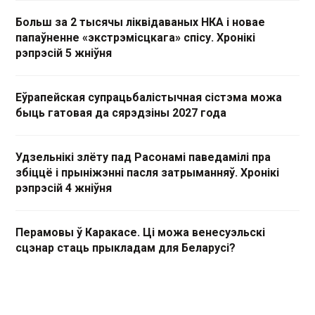
Больш за 2 тысячы ліквідаваных НКА і новае
папаўненне «экстрэмісцкага» спісу. Хронікі
рэпрэсій 5 жніўня
Еўрапейская супрацьбалістычная сістэма можа
быць гатовая да сярэдзіны 2027 года
Удзельнікі злёту пад Расонамі паведамілі пра
збіццё і прыніжэнні пасля затрыманняў. Хронікі
рэпрэсій 4 жніўня
Перамовы ў Каракасе. Ці можа венесуэльскі
сцэнар стаць прыкладам для Беларусі?