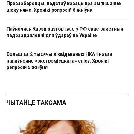
Праваабаронцы: падстаў казаць пра змяншэнне
ціску няма. Хронікі рэпрэсій 6 жніўня
Паўночная Карэя разгортвае ў РФ свае ракетныя
падраздзяленні для ўдараў па Украіне
Больш за 2 тысячы ліквідаваных НКА і новае
папаўненне «экстрэмісцкага» спісу. Хронікі
рэпрэсій 5 жніўня
ЧЫТАЙЦЕ ТАКСАМА