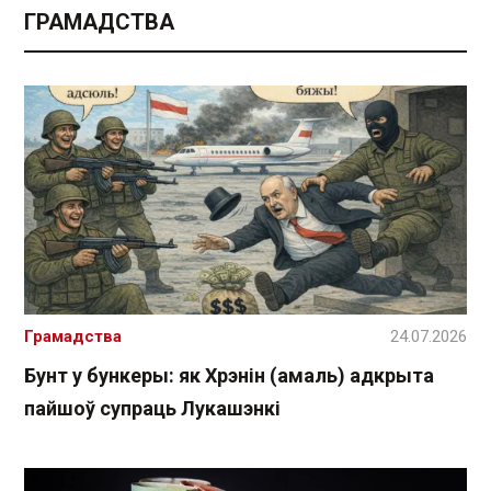
ГРАМАДСТВА
Грамадства
24.07.2026
Бунт у бункеры: як Хрэнін (амаль) адкрыта
пайшоў супраць Лукашэнкі