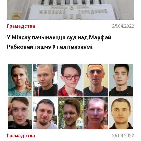
Грамадства
25.04.2022
У Мінску пачынаецца суд над Марфай
Рабковай і яшчэ 9 палітвязнямі
Грамадства
25.04.2022