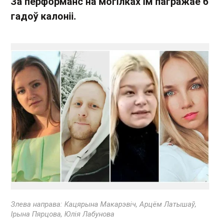
За перформанс на могілках ім пагражае 6
гадоў калоніі.
Злева направа: Кацярына Макарэвіч, Арцём Латышаў,
Ірына Пярцова, Юлія Лабунова