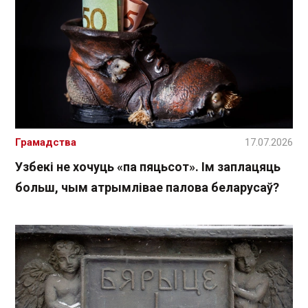
Грамадства
17.07.2026
Узбекі не хочуць «па пяцьсот». Ім заплацяць
больш, чым атрымлівае палова беларусаў?