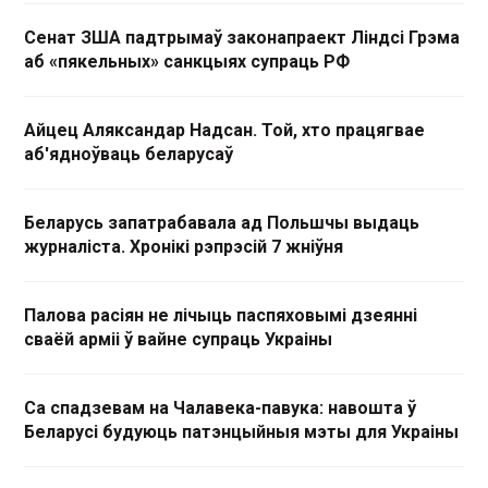
Сенат ЗША падтрымаў законапраект Ліндсі Грэма
аб «пякельных» санкцыях супраць РФ
Айцец Аляксандар Надсан. Той, хто працягвае
аб'ядноўваць беларусаў
Беларусь запатрабавала ад Польшчы выдаць
журналіста. Хронікі рэпрэсій 7 жніўня
Палова расіян не лічыць паспяховымі дзеянні
сваёй арміі ў вайне супраць Украіны
Са спадзевам на Чалавека-павука: навошта ў
Беларусі будуюць патэнцыйныя мэты для Украіны