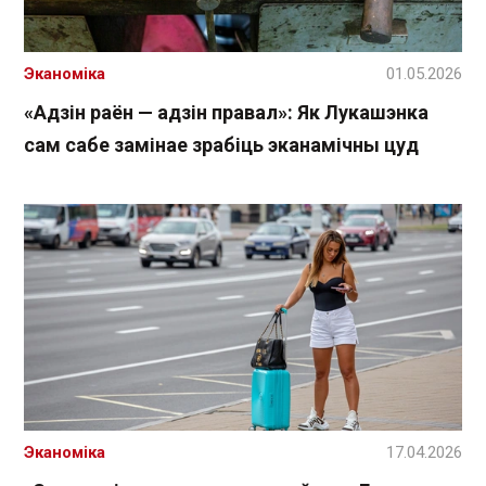
Эканоміка
01.05.2026
«Адзін раён — адзін правал»: Як Лукашэнка
сам сабе замінае зрабіць эканамічны цуд
Эканоміка
17.04.2026