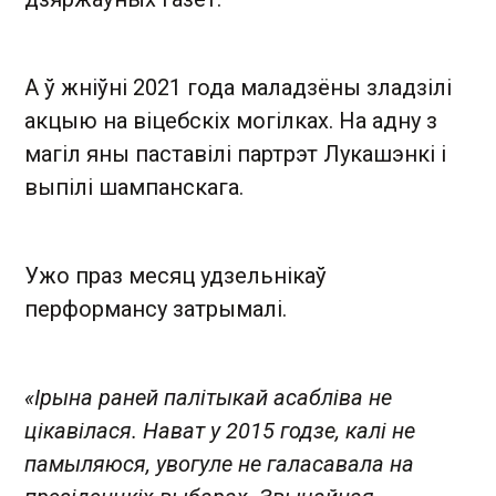
А ў жніўні 2021 года маладзёны зладзілі
акцыю на віцебскіх могілках. На адну з
магіл яны паставілі партрэт Лукашэнкі і
выпілі шампанскага.
Ужо праз месяц удзельнiкаў
перформансу затрымалi.
«Ірына раней палітыкай асабліва не
цікавілася. Нават у 2015 годзе, калі не
памыляюся, увогуле не галасавала на