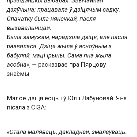
прэзідэнцкіх выбарах. Звычайная
дзяўчына: працавала ў дзіцячым садку.
Спачатку была нянечкай, пасля
выхавальніцай.
Была замужам, нарадзіла дзіця, але пасля
развялася. Дзіця жыла ў асноўным з
бабуляй, маці Ірыны. Сама яна жыла
асобна»
, — расказвае пра Пярцову
знаёмы.
Малое дзіця ёсць і ў Юліі Лабуновай. Яна
пісала з СІЗА:
«Стала маляваць, дакладней, змалёўваць.