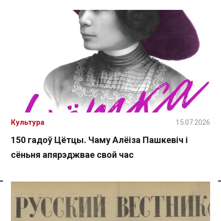
Культура
15.07.2026
150 гадоў Цётцы. Чаму Алёіза Пашкевіч і
сёньня апярэджвае свой час
Спасылка без VPN