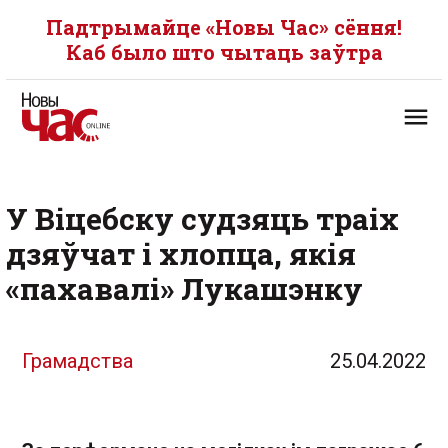
Падтрымайце «Новы Час» сёння!
Каб было што чытаць заўтра
У Віцебску судзяць траіх
дзяўчат і хлопца, якія
«пахавалі» Лукашэнку
Грамадства
25.04.2022