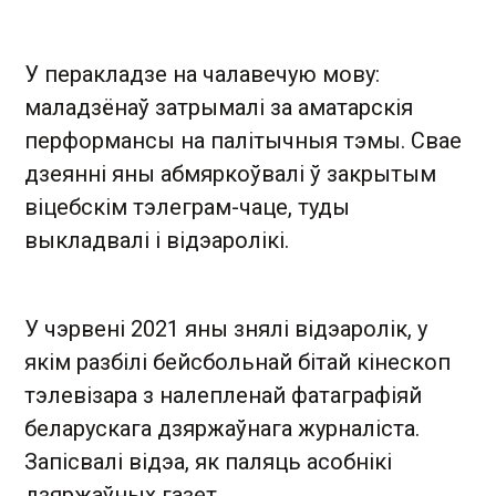
У перакладзе на чалавечую мову:
маладзёнаў затрымалі за аматарскія
перформансы на палітычныя тэмы. Свае
дзеянні яны абмяркоўвалі ў закрытым
віцебскім тэлеграм-чаце, туды
выкладвалі і відэаролікі.
У чэрвені 2021 яны знялі відэаролік, у
якім разбілі бейсбольнай бітай кінескоп
тэлевізара з налепленай фатаграфіяй
беларускага дзяржаўнага журналіста.
Запісвалі відэа, як паляць асобнікі
дзяржаўных газет.