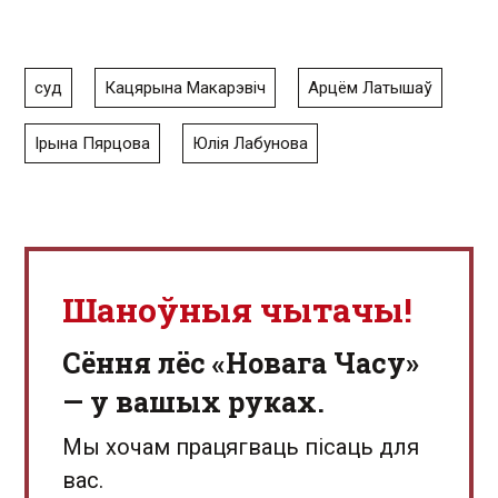
суд
Кацярына Макарэвіч
Арцём Латышаў
Ірына Пярцова
Юлія Лабунова
Шаноўныя чытачы!
Сёння лёс «Новага Часу»
— у вашых руках.
Мы хочам працягваць пісаць для
вас.