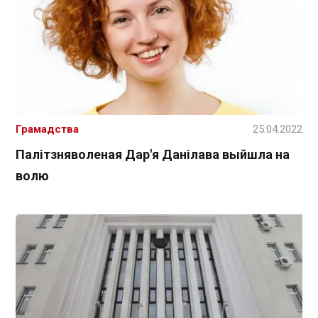
Грамадства
25.04.2022
Палітзняволеная Дар'я Данілава выйшла на
волю