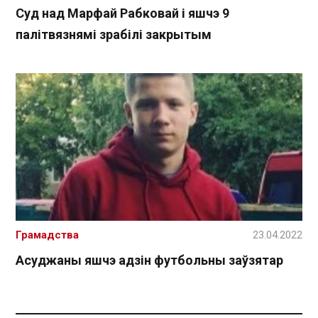
Суд над Марфай Рабковай і яшчэ 9
палітвязнямі зрабілі закрытым
Грамадства
23.04.2022
Асуджаны яшчэ адзін футбольны заўзятар