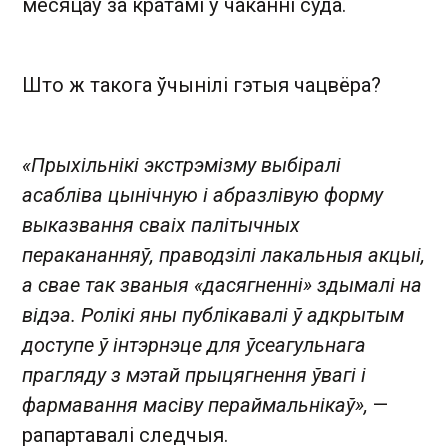
месяцаў за кратамі ў чаканні суда.
Што ж такога ўчынілі гэтыя чацвёра?
«Прыхільнікі экстрэмізму выбіралі
асабліва цынічную і абразлівую форму
выказвання сваіх палітычных
перакананняў, праводзілі лакальныя акцыі,
а свае так званыя «дасягненні» здымалі на
відэа. Ролікі яны публікавалі ў адкрытым
доступе ў інтэрнэце для ўсеагульнага
прагляду з мэтай прыцягнення ўвагі і
фармавання масіву пераймальнікаў»,
—
рапартавалі следчыя.