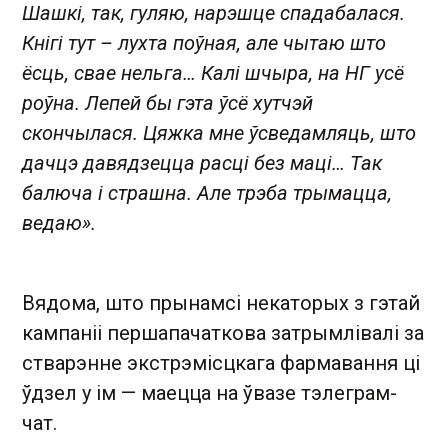
Шашкі, так, гуляю, нарэшце спадабалася.
Кнігі тут – лухта поўная, але чытаю што
ёсць, свае нельга… Калі шчыра, на НГ усё
роўна. Лепей бы гэта ўсё хутчэй
скончылася. Цяжка мне ўсведамляць, што
дачцэ давядзецца расці без маці… Так
балюча і страшна. Але трэба трымацца,
ведаю».
Вядома, што прынамсі некаторых з гэтай
кампаніі першапачаткова затрымлівалі за
стварэнне экстрэмісцкага фармавання ці
ўдзел у ім — маецца на ўвазе тэлеграм-
чат.