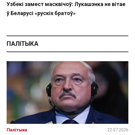
Узбекі замест масквічоў: Лукашэнка не вітае
ў Беларусі «рускіх братоў»
ПАЛІТЫКА
Палітыка
22.07.2026