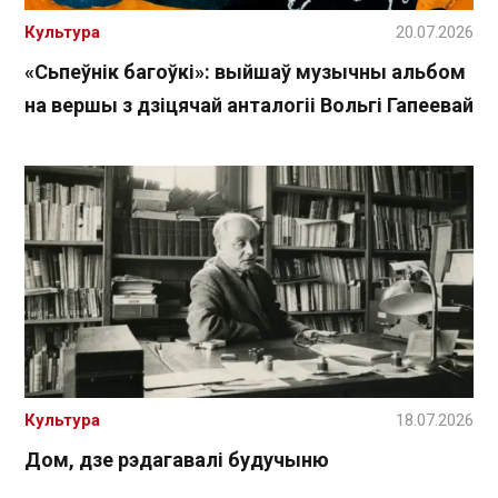
Культура
20.07.2026
«Сьпеўнік багоўкі»: выйшаў музычны альбом
на вершы з дзіцячай анталогіі Вольгі Гапеевай
Культура
18.07.2026
Дом, дзе рэдагавалі будучыню