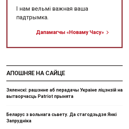
І нам вельмі важная ваша
падтрымка.
Дапамагчы «Новаму Часу»
АПОШНЯЕ НА САЙЦЕ
Зяленскі: рашэнне аб перадачы Украіне ліцэнзій на
вытворчасць Patriot прынята
Беларус з вольнага сьвету. Да стагодзьдзя Янкі
Запрудніка