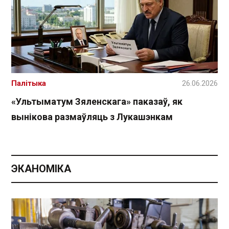
Палітыка
26.06.2026
«Ультыматум Зяленскага» паказаў, як
вынікова размаўляць з Лукашэнкам
ЭКАНОМІКА