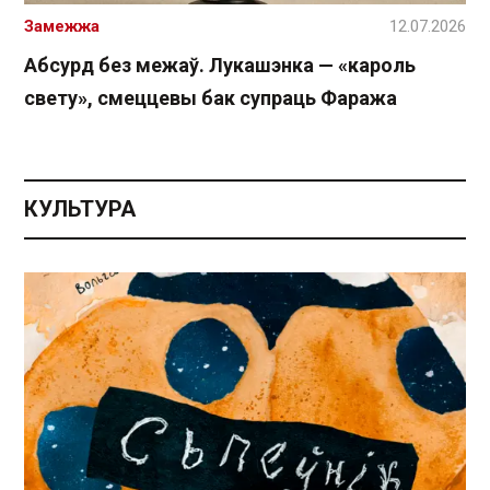
Замежжа
12.07.2026
Абсурд без межаў. Лукашэнка — «кароль
свету», смеццевы бак супраць Фаража
КУЛЬТУРА