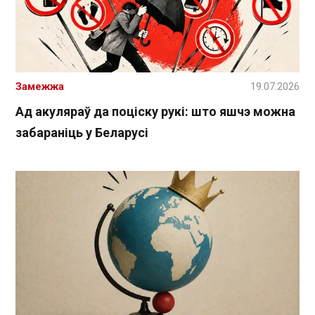
Замежжа
19.07.2026
Ад акуляраў да поціску рукі: што яшчэ можна
забараніць у Беларусі