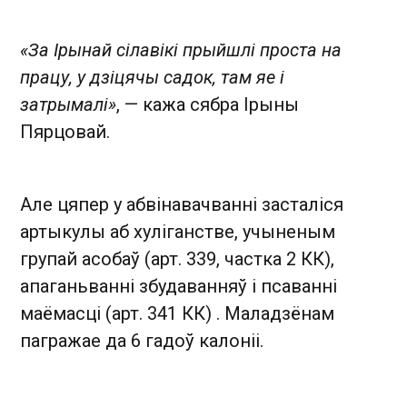
«За Ірынай сілавікі прыйшлі проста на
працу, у дзіцячы садок, там яе і
затрымалі»
, — кажа сябра Ірыны
Пярцовай.
Але цяпер у абвінавачванні засталіся
артыкулы аб хуліганстве, учыненым
групай асобаў (арт. 339, частка 2 КК),
апаганьванні збудаванняў і псаванні
маёмасці (арт. 341 КК) . Маладзёнам
пагражае да 6 гадоў калоніі.