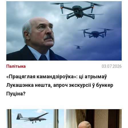
Палітыка
03.07.2026
«Працяглая камандзіроўка»: ці атрымаў
Лукашэнка нешта, апроч экскурсіі ў бункер
Пуціна?