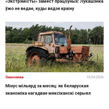
«Экстрэмісты» замест працоўных: Лукашэнка
ўжо не ведае, куды вядзе краіну
Эканоміка
10.04.2026
Мінус мільярд за месяц: як беларуская
эканоміка нагадвае мексіканскі серыял