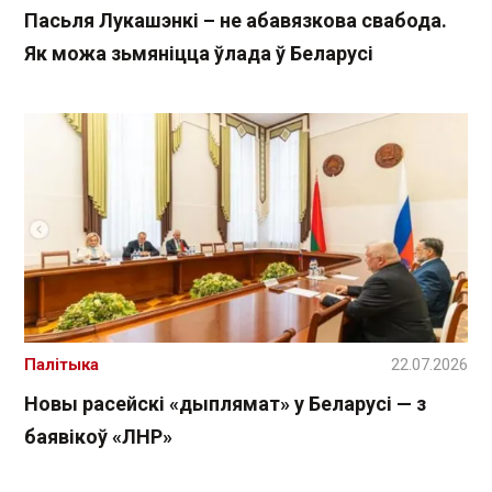
Пасьля Лукашэнкі – не абавязкова свабода.
Як можа зьмяніцца ўлада ў Беларусі
Палітыка
22.07.2026
Новы расейскі «дыплямат» у Беларусі — з
баявікоў «ЛНР»