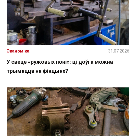
Эканоміка
31.07.2026
У свеце «ружовых поні»: ці доўга можна
трымацца на фікцыях?