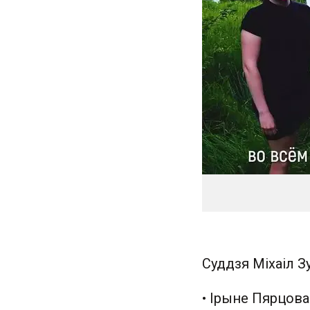
Суддзя Міхаіл З
• Ірыне Пярцова