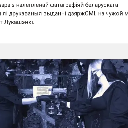
зара з налепленай фатаграфіяй беларускага
лілі друкаваныя выданні дзяржСМІ, на чужой м
эт Лукашэнкі.