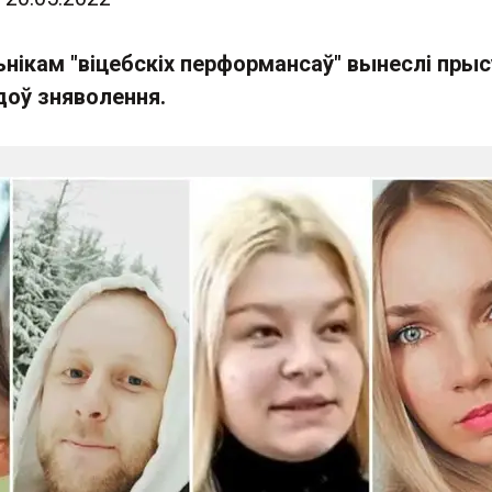
нікам "віцебскіх перформансаў" вынеслі пры
адоў зняволення.