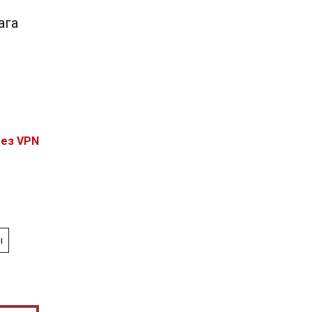
ага
без VPN
ы