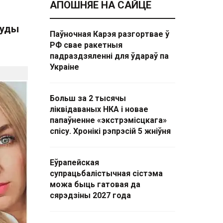
АПОШНЯЕ НА САЙЦЕ
суды
Паўночная Карэя разгортвае ў
РФ свае ракетныя
падраздзяленні для ўдараў па
Украіне
Больш за 2 тысячы
ліквідаваных НКА і новае
папаўненне «экстрэмісцкага»
спісу. Хронікі рэпрэсій 5 жніўня
Еўрапейская
супрацьбалістычная сістэма
можа быць гатовая да
сярэдзіны 2027 года