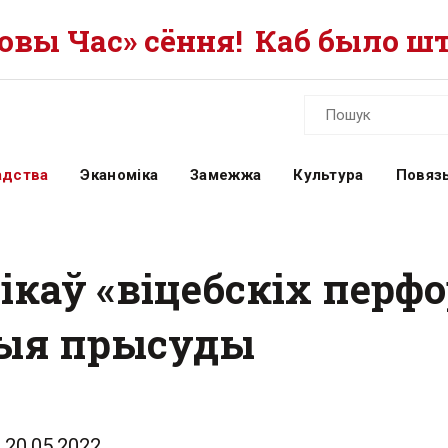
вы Час» сёння!
Каб было шт
адства
Эканоміка
Замежжа
Культура
Повязь
ікаў «віцебскіх перф
выя прысуды
20.05.2022