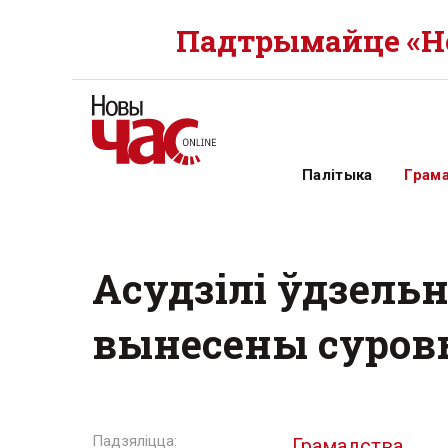
Падтрымайце «Но
Палітыка
Грам
Асудзілі ўдзельн
вынесены суро
Грамадства