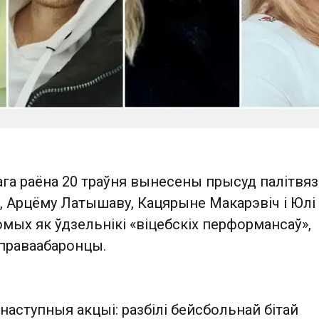
ага раёна 20 траўня вынесены прысуд палітвя
, Арцёму Латышаву, Кацярыне Макарэвіч і Юлі
мых як ўдзельнікі «віцебскіх перформансаў»,
праваабаронцы.
і наступныя акцыі: разбілі бейсбольнай бітай