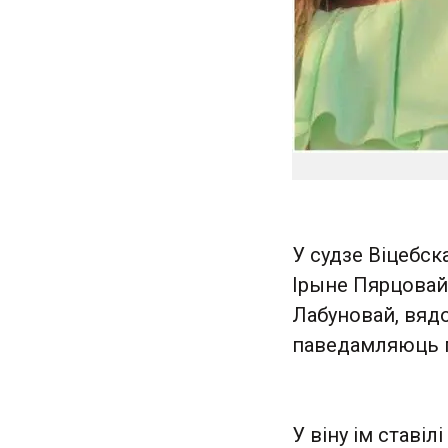
У судзе Віцебск
Ірыне Пярцовай
Лабуновай, вядо
паведамляюць 
У віну ім ставіл