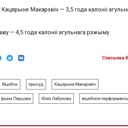
, Кацярыне Макарэвіч — 3,5 года калоніі агульн
ву — 4,5 года калоніі агульнага рэжыму.
Спасылка 
Віцебск
прысуд
Кацярына Макарэвіч
Ірына Пярцова
Юлія Лабунова
віцебскія перформанс