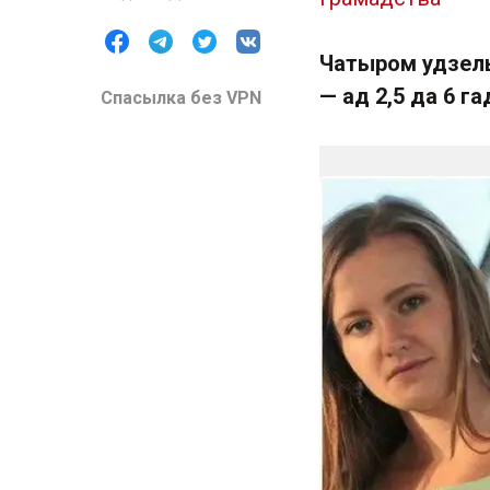
Чатыром удзель
— ад 2,5 да 6 г
Спасылка без VPN