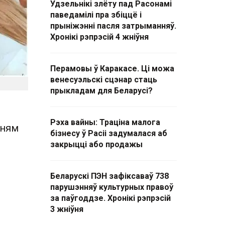
Удзельнікі злёту пад Расонамі
паведамілі пра збіццё і
прыніжэнні пасля затрыманняў.
Хронікі рэпрэсій 4 жніўня
Перамовы ў Каракасе. Ці можа
венесуэльскі сцэнар стаць
прыкладам для Беларусі?
Рэха вайны: Траціна малога
зням
бізнесу ў Расіі задумалася аб
закрыцці або продажы
Беларускі ПЭН зафіксаваў 738
парушэнняў культурных правоў
за паўгоддзе. Хронікі рэпрэсій
3 жніўня