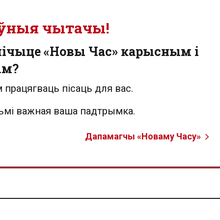
ўныя чытачы!
лічыце «Новы Час» карысным і
ым?
 працягваць пісаць для вас.
льмі важная ваша падтрымка.
Дапамагчы «Новаму Часу»