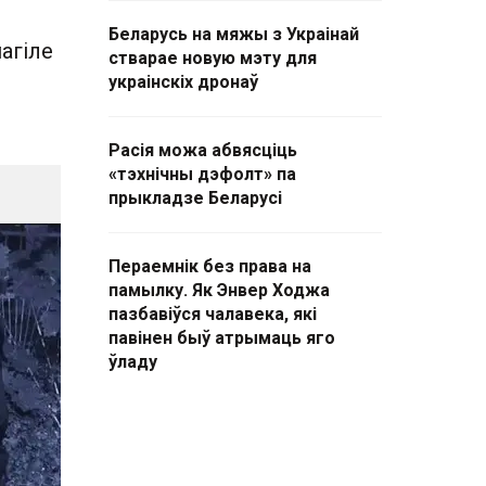
Беларусь на мяжы з Украінай
агіле
стварае новую мэту для
украінскіх дронаў
Расія можа абвясціць
«тэхнічны дэфолт» па
прыкладзе Беларусі
Пераемнік без права на
памылку. Як Энвер Ходжа
пазбавіўся чалавека, які
павінен быў атрымаць яго
ўладу