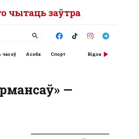
о чытаць заўтра
 часоў
Асоба
Спорт
Відэа
ормансаў» —