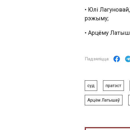
• Юлі Лагуновай
рэжыму;
• Арцёму Латыша
суд
пратэст
Арцём Латышаў