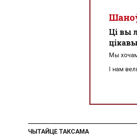
Шано
Ці вы 
цікав
Мы хочам
І нам ве
ЧЫТАЙЦЕ ТАКСАМА