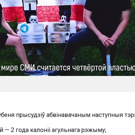
убеня прысудзіў абвінавачаным наступныя тэр
й — 2 года калоніі агульнага рэжыму;