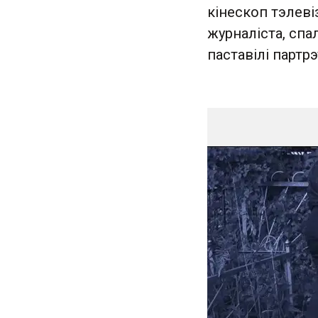
кінескоп тэлеві
журналіста, спа
паставілі партр