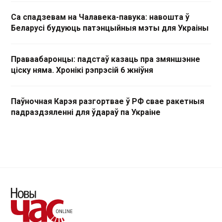
Са спадзевам на Чалавека-павука: навошта ў
Беларусі будуюць патэнцыйныя мэты для Украіны
Праваабаронцы: падстаў казаць пра змяншэнне
ціску няма. Хронікі рэпрэсій 6 жніўня
Паўночная Карэя разгортвае ў РФ свае ракетныя
падраздзяленні для ўдараў па Украіне