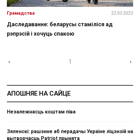
Грамадства
22.03.2023
Даследаванне: беларусы стаміліся ад
рэпрэсій і хочуць спакою
1
‹
›
АПОШНЯЕ НА САЙЦЕ
Незалежнасць коштам піва
Зяленскі: рашэнне аб перадачы Украіне ліцэнзій на
вытворчасць Patriot прынята