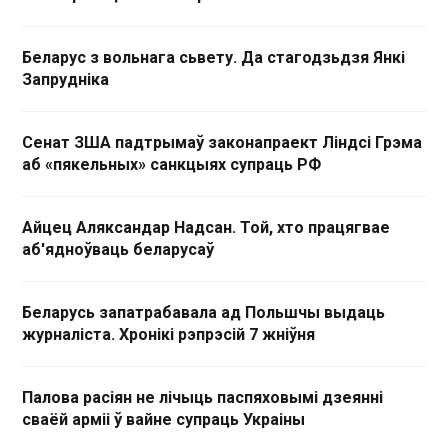
Беларус з вольнага сьвету. Да стагодзьдзя Янкі
Запрудніка
Сенат ЗША падтрымаў законапраект Ліндсі Грэма
аб «пякельных» санкцыях супраць РФ
Айцец Аляксандар Надсан. Той, хто працягвае
аб'ядноўваць беларусаў
Беларусь запатрабавала ад Польшчы выдаць
журналіста. Хронікі рэпрэсій 7 жніўня
Палова расіян не лічыць паспяховымі дзеянні
сваёй арміі ў вайне супраць Украіны