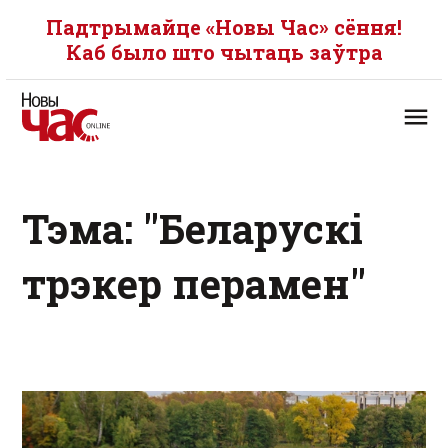
Падтрымайце «Новы Час» сёння!
Каб было што чытаць заўтра
Тэма: "Беларускі
трэкер перамен"