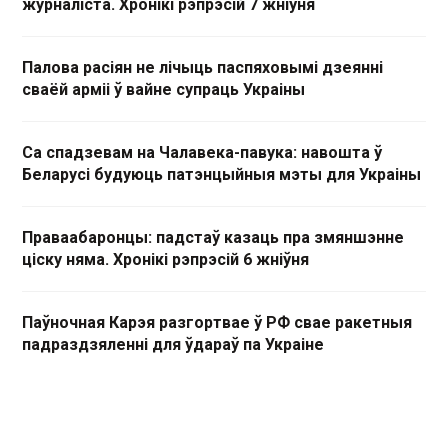
журналіста. Хронікі рэпрэсій 7 жніўня
Палова расіян не лічыць паспяховымі дзеянні
сваёй арміі ў вайне супраць Украіны
Са спадзевам на Чалавека-павука: навошта ў
Беларусі будуюць патэнцыйныя мэты для Украіны
Праваабаронцы: падстаў казаць пра змяншэнне
ціску няма. Хронікі рэпрэсій 6 жніўня
Паўночная Карэя разгортвае ў РФ свае ракетныя
падраздзяленні для ўдараў па Украіне