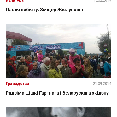
Культура
15.02.2019
Пасля нябыту: Зміцер Жылуновіч
Грамадства
21.09.2014
Радзіма Цішкі Гартнага і беларускага экідэну