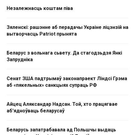
Незалежнасць коштам піва
Зяленскі: рашэнне аб перадачы Украіне ліцэнзій на
вытворчасць Patriot прынята
Беларус з вольнага сьвету. Да стагодзьдзя Янкі
Запрудніка
Сенат ЗША падтрымаў законапраект Ліндсі Грэма
аб «пякельных» санкцыях супраць РФ
Айцец Аляксандар Надсан. Той, хто працягвае
аб'ядноўваць беларусаў
Беларусь запатрабавала ад Польшчы выдаць