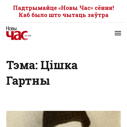
Падтрымайце «Новы Час» сёння!
Каб было што чытаць заўтра
Тэма: Цішка
Гартны