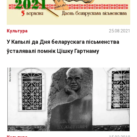
Культура
25.08.2021
У Капылі да Дня беларускага пісьменства
ўсталявалі помнік Цішку Гартнаму