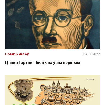
Повязь часоў
04.11.2022
Цішка Гартны. Быць ва ўсім першым