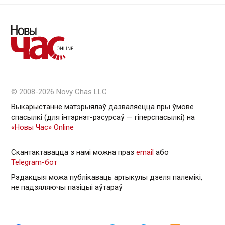
© 2008-2026 Novy Chas LLC
Выкарыстанне матэрыялаў дазваляецца пры ўмове
спасылкі (для інтэрнэт-рэсурсаў — гiперспасылкi) на
«Новы Час» Online
Скантактавацца з намі можна праз
email
або
Telegram-бот
Рэдакцыя можа публікаваць артыкулы дзеля палемікі,
не падзяляючы пазіцыі аўтараў