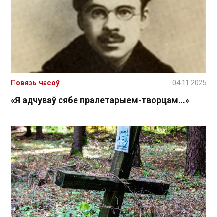
Повязь часоў
04.11.2025
«Я адчуваў сябе пралетарыем-творцам…»