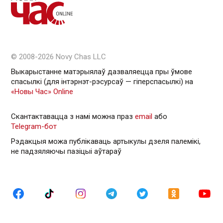
© 2008-2026 Novy Chas LLC
Выкарыстанне матэрыялаў дазваляецца пры ўмове
спасылкі (для інтэрнэт-рэсурсаў — гiперспасылкi) на
«Новы Час» Online
Скантактавацца з намі можна праз
email
або
Telegram-бот
Рэдакцыя можа публікаваць артыкулы дзеля палемікі,
не падзяляючы пазіцыі аўтараў