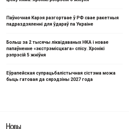
Паўночная Карэя разгортвае ў РФ свае ракетныя
падраздзяленні для ўдараў па Украіне
Больш за 2 тысячы ліквідаваных НКА і новае
папаўненне «экстрэмісцкага» спісу. Хронікі
рэпрэсій 5 жніўня
Еўрапейская супрацьбалістычная сістэма можа
быць гатовая да сярэдзіны 2027 года