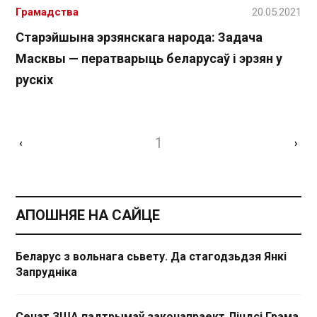
Грамадства
20.05.2021
Старэйшына эрзянскага народа: Задача
Масквы — ператварыць беларусаў і эрзян у
рускіх
1
‹
›
АПОШНЯЕ НА САЙЦЕ
Беларус з вольнага сьвету. Да стагодзьдзя Янкі
Запрудніка
Сенат ЗША падтрымаў законапраект Ліндсі Грэма