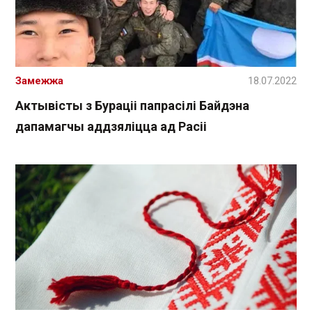
Замежжа
18.07.2022
Актывісты з Бураціі папрасілі Байдэна
дапамагчы аддзяліцца ад Расіі