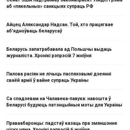
аб «пякельных» санкцыях супраць РФ
Айцец Аляксандар Надсан. Той, хто працягвае
аб'ядноўваць беларусаў
Беларусь запатрабавала ад Польшчы выдаць
журналіста. Хронікі рэпрэсій 7 жніўня
Палова расіян не лічыць паспяховымі дзеянні
сваёй арміі ў вайне супраць Украіны
Са спадзевам на Чалавека-павука: навошта ў
Беларусі будуюць патэнцыйныя мэты для Украіны
Праваабаронцы: падстаў казаць пра змяншэнне
ціску няма. Хронікі рэпрэсій 6 жніўня