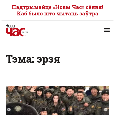
Падтрымайце «Новы Час» сёння!
Каб было што чытаць заўтра
Тэма: эрзя