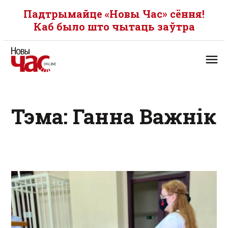
Падтрымайце «Новы Час» сёння!
Каб было што чытаць заўтра
Тэма: Ганна Важнік