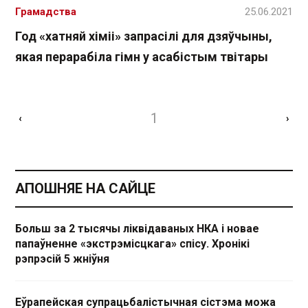
Грамадства
25.06.2021
Год «хатняй хіміі» запрасілі для дзяўчыны,
якая перарабіла гімн у асабістым твітары
1
‹
›
АПОШНЯЕ НА САЙЦЕ
Больш за 2 тысячы ліквідаваных НКА і новае
папаўненне «экстрэмісцкага» спісу. Хронікі
рэпрэсій 5 жніўня
Еўрапейская супрацьбалістычная сістэма можа