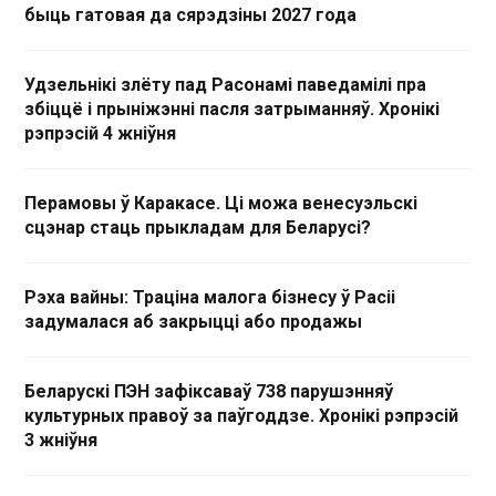
быць гатовая да сярэдзіны 2027 года
Удзельнікі злёту пад Расонамі паведамілі пра
збіццё і прыніжэнні пасля затрыманняў. Хронікі
рэпрэсій 4 жніўня
Перамовы ў Каракасе. Ці можа венесуэльскі
сцэнар стаць прыкладам для Беларусі?
Рэха вайны: Траціна малога бізнесу ў Расіі
задумалася аб закрыцці або продажы
Беларускі ПЭН зафіксаваў 738 парушэнняў
культурных правоў за паўгоддзе. Хронікі рэпрэсій
3 жніўня