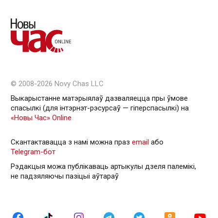
© 2008-2026 Novy Chas LLC
Выкарыстанне матэрыялаў дазваляецца пры ўмове
спасылкі (для інтэрнэт-рэсурсаў — гiперспасылкi) на
«Новы Час» Online
Скантактавацца з намі можна праз
email
або
Telegram-бот
Рэдакцыя можа публікаваць артыкулы дзеля палемікі,
не падзяляючы пазіцыі аўтараў