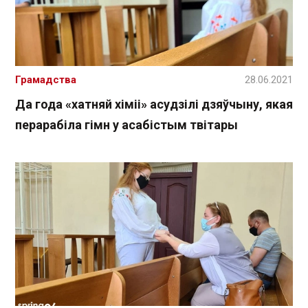
Грамадства
28.06.2021
Да года «хатняй хіміі» асудзілі дзяўчыну, якая
перарабіла гімн у асабістым твітары