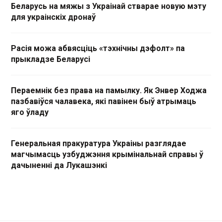
Беларусь на мяжы з Украінай стварае новую мэту
для украінскіх дронаў
Расія можа абвясціць «тэхнічны дэфолт» па
прыкладзе Беларусі
Пераемнік без права на памылку. Як Энвер Ходжа
пазбавіўся чалавека, які павінен быў атрымаць
яго ўладу
Генеральная пракуратура Украіны разглядае
магчымасць узбуджэння крымінальнай справы ў
дачыненні да Лукашэнкі