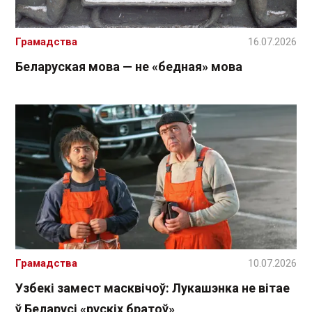
Грамадства
16.07.2026
Беларуская мова — не «бедная» мова
Грамадства
10.07.2026
Узбекі замест масквічоў: Лукашэнка не вітае
ў Беларусі «рускіх братоў»