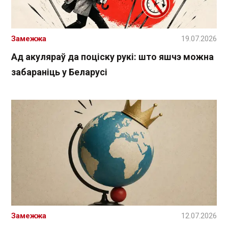
Замежжа
19.07.2026
Ад акуляраў да поціску рукі: што яшчэ можна
забараніць у Беларусі
Замежжа
12.07.2026