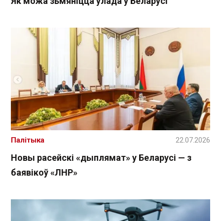
Як можа зьмяніцца ўлада ў Беларусі
Палітыка
22.07.2026
Новы расейскі «дыплямат» у Беларусі — з
баявікоў «ЛНР»