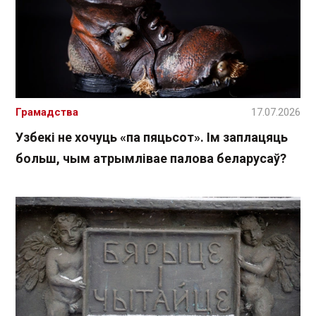
Грамадства
17.07.2026
Узбекі не хочуць «па пяцьсот». Ім заплацяць
больш, чым атрымлівае палова беларусаў?