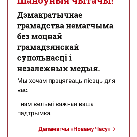
Шаноўныя чытачы!
Дэмакратычнае
грамадства немагчыма
без моцнай
грамадзянскай
супольнасці і
незалежных медыя.
Мы хочам працягваць пісаць для
вас.
І нам вельмі важная ваша
падтрымка.
Дапамагчы «Новаму Часу»