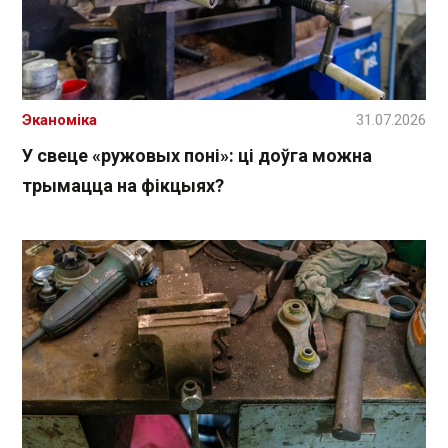
Эканоміка
31.07.2026
У свеце «ружовых поні»: ці доўга можна
трымацца на фікцыях?