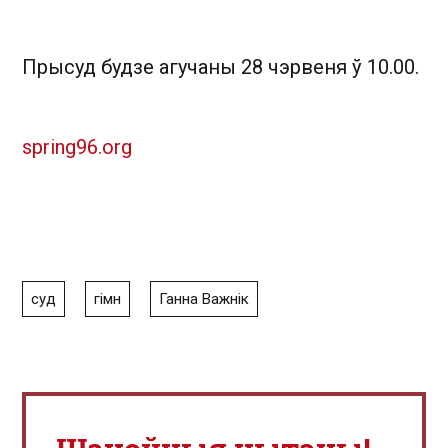
Прысуд будзе агучаны 28 чэрвеня ў 10.00.
spring96.org
суд
гімн
Ганна Важнік