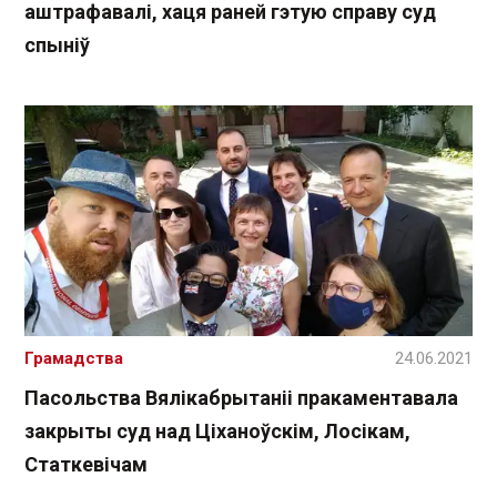
аштрафавалі, хаця раней гэтую справу суд
спыніў
Грамадства
24.06.2021
Пасольства Вялікабрытаніі пракаментавала
закрыты суд над Ціханоўскім, Лосікам,
Статкевічам