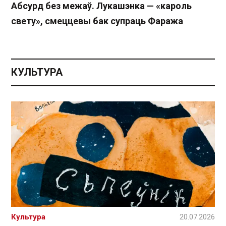
Абсурд без межаў. Лукашэнка — «кароль
свету», смеццевы бак супраць Фаража
КУЛЬТУРА
Культура
20.07.2026