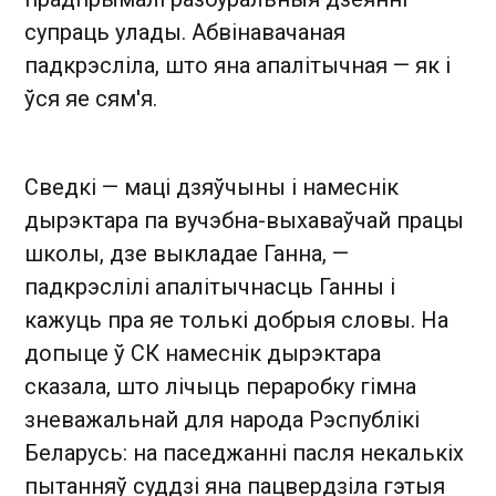
супраць улады. Абвінавачаная
падкрэсліла, што яна апалітычная — як і
ўся яе сям'я.
Сведкі — маці дзяўчыны і намеснік
дырэктара па вучэбна-выхаваўчай працы
школы, дзе выкладае Ганна, —
падкрэслілі апалітычнасць Ганны і
кажуць пра яе толькі добрыя словы. На
допыце ў СК намеснік дырэктара
сказала, што лічыць пераробку гімна
зневажальнай для народа Рэспублікі
Беларусь: на паседжанні пасля некалькіх
пытанняў суддзі яна пацвердзіла гэтыя