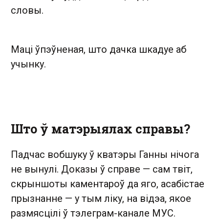
словы.
Маці ўпэўненая, што дачка шкадуе аб
учынку.
Што ў матэрыялах справы?
Падчас вобшуку ў кватэры Ганны нічога
не вынулі. Доказы ў справе — сам твіт,
скрыншоты каментароў да яго, асабістае
прызнанне — у тым ліку, на відэа, якое
размясцілі ў тэлеграм-канале МУС.