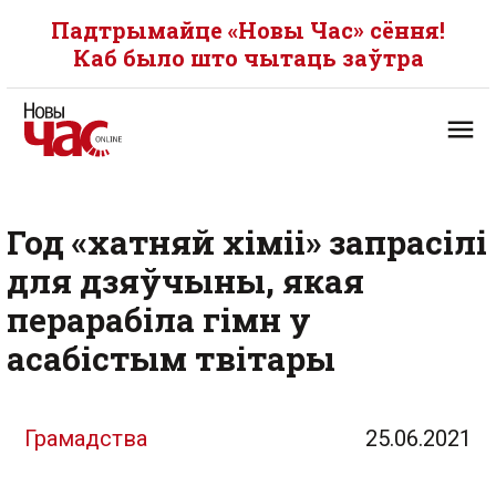
Падтрымайце «Новы Час» сёння!
Каб было што чытаць заўтра
Год «хатняй хіміі» запрасілі
для дзяўчыны, якая
перарабіла гімн у
асабістым твітары
Грамадства
25.06.2021