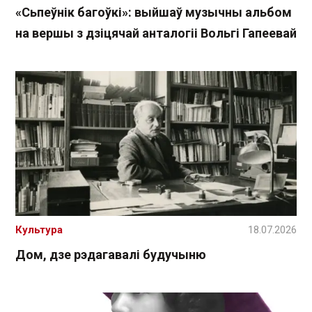
«Сьпеўнік багоўкі»: выйшаў музычны альбом
на вершы з дзіцячай анталогіі Вольгі Гапеевай
Культура
18.07.2026
Дом, дзе рэдагавалі будучыню