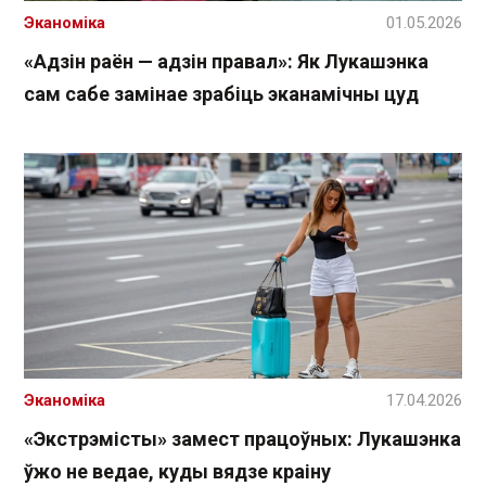
Эканоміка
01.05.2026
«Адзін раён — адзін правал»: Як Лукашэнка
сам сабе замінае зрабіць эканамічны цуд
Эканоміка
17.04.2026
«Экстрэмісты» замест працоўных: Лукашэнка
ўжо не ведае, куды вядзе краіну