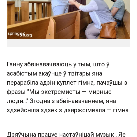
Ганну абвінавачваюць у тым, што ў
асабістым акаўнце ў твітары яна
перарабіла адзін куплет гімна, пачаўшы з
фразы "Мы экстремисты — мирные
люди..." Згодна з абвінавачаннем, яна
здзейсніла здзек з дзяржсімвала — гімна.
Дзяўчына працуе настаўніцай музыкі. Яе