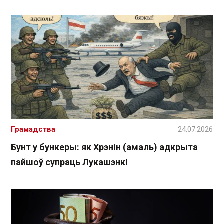
Грамадства
24.07.2026
Бунт у бункеры: як Хрэнін (амаль) адкрыта
пайшоў супраць Лукашэнкі