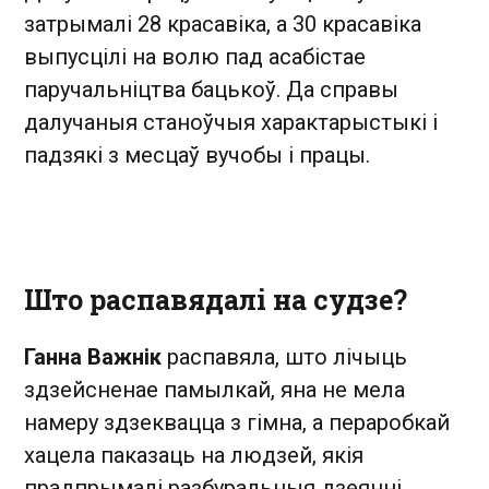
затрымалі 28 красавіка, а 30 красавіка
выпусцілі на волю пад асабістае
паручальніцтва бацькоў. Да справы
далучаныя станоўчыя характарыстыкі і
падзякі з месцаў вучобы і працы.
Што распавядалі на судзе?
Ганна Важнік
распавяла, што лічыць
здзейсненае памылкай, яна не мела
намеру здзеквацца з гімна, а пераробкай
хацела паказаць на людзей, якія
прадпрымалі разбуральныя дзеянні