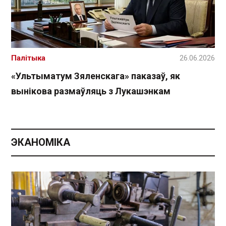
Палітыка
26.06.2026
«Ультыматум Зяленскага» паказаў, як
вынікова размаўляць з Лукашэнкам
ЭКАНОМІКА