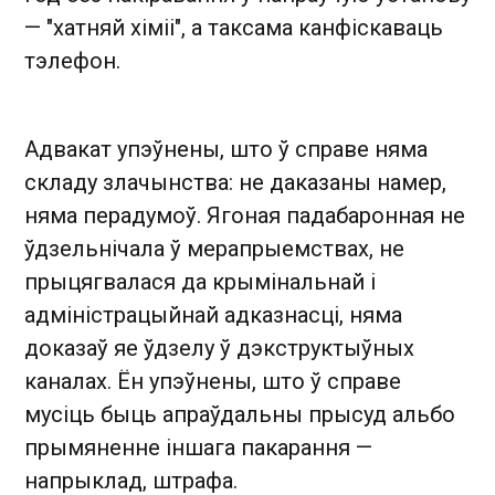
— "хатняй хіміі", а таксама канфіскаваць
тэлефон.
Адвакат упэўнены, што ў справе няма
складу злачынства: не даказаны намер,
няма перадумоў. Ягоная падабаронная не
ўдзельнічала ў мерапрыемствах, не
прыцягвалася да крымінальнай і
адміністрацыйнай адказнасці, няма
доказаў яе ўдзелу ў дэкструктыўных
каналах. Ён упэўнены, што ў справе
мусіць быць апраўдальны прысуд альбо
прымяненне іншага пакарання —
напрыклад, штрафа.