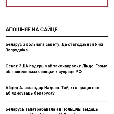
АПОШНЯЕ НА САЙЦЕ
Беларус з вольнага сьвету. Да стагодзьдзя Янкі
Запрудніка
Сенат ЗША падтрымаў законапраект Ліндсі Грэма
аб «пякельных» санкцыях супраць РФ
Айцец Аляксандар Надсан. Той, хто працягвае
аб'ядноўваць беларусаў
Беларусь запатрабавала ад Польшчы выдаць