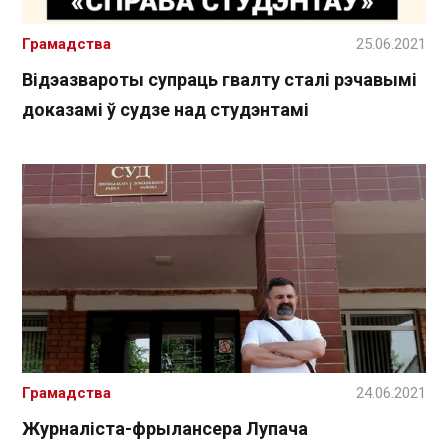
Грамадства
25.06.2021
Відэазвароты супраць гвалту сталі рэчавымі
доказамі ў судзе над студэнтамі
Грамадства
24.06.2021
Журналіста-фрылансера Лупача