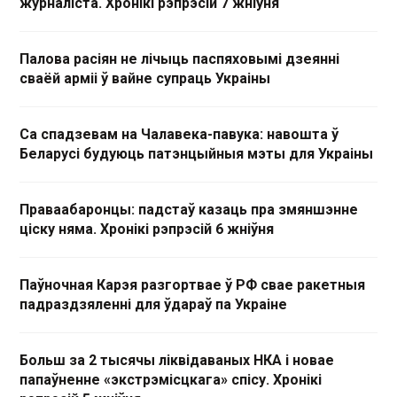
журналіста. Хронікі рэпрэсій 7 жніўня
Палова расіян не лічыць паспяховымі дзеянні
сваёй арміі ў вайне супраць Украіны
Са спадзевам на Чалавека-павука: навошта ў
Беларусі будуюць патэнцыйныя мэты для Украіны
Праваабаронцы: падстаў казаць пра змяншэнне
ціску няма. Хронікі рэпрэсій 6 жніўня
Паўночная Карэя разгортвае ў РФ свае ракетныя
падраздзяленні для ўдараў па Украіне
Больш за 2 тысячы ліквідаваных НКА і новае
папаўненне «экстрэмісцкага» спісу. Хронікі