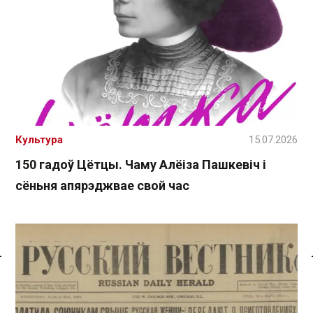
Культура
15.07.2026
150 гадоў Цётцы. Чаму Алёіза Пашкевіч і
сёньня апярэджвае свой час
Спасылка без VPN