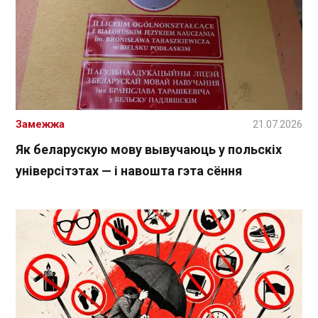
Замежжа
21.07.2026
Як беларускую мову вывучаюць у польскіх
універсітэтах — і навошта гэта сёння