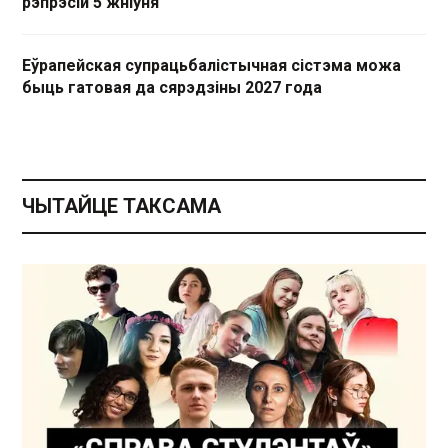
рэпрэсій 5 жніўня
Еўрапейская супрацьбалістычная сістэма можа
быць гатовая да сярэдзіны 2027 года
ЧЫТАЙЦЕ ТАКСАМА