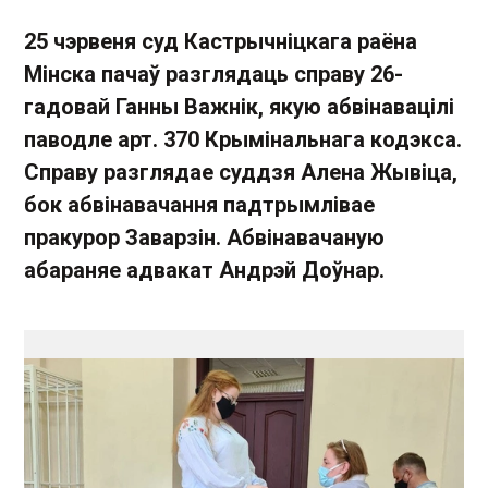
25 чэрвеня суд Кастрычніцкага раёна
Мінска пачаў разглядаць справу 26-
гадовай Ганны Важнік, якую абвінавацілі
паводле арт. 370 Крымінальнага кодэкса.
Справу разглядае суддзя Алена Жывіца,
бок абвінавачання падтрымлівае
пракурор Заварзін. Абвінавачаную
абараняе адвакат Андрэй Доўнар.