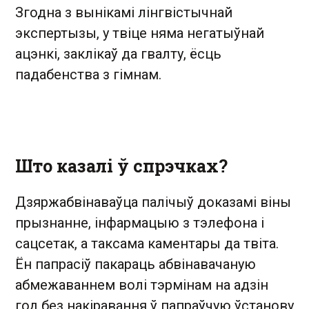
Згодна з вынікамі лінгвістычнай
экспертызы, у твіце няма негатыўнай
ацэнкі, заклікаў да гвалту, ёсць
падабенства з гімнам.
Што казалі ў спрэчках?
Дзяржабвінаваўца палічыў доказамі віны
прызнанне, інфармацыю з тэлефона і
сацсетак, а таксама каментары да твіта.
Ён папрасіў пакараць абвінавачаную
абмежаваннем волі тэрмінам на адзін
год без накіравання ў папраўчую ўстанову