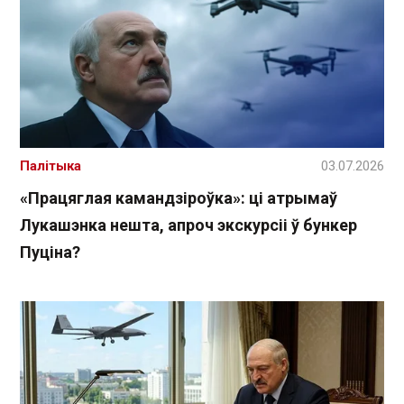
Палітыка
03.07.2026
«Працяглая камандзіроўка»: ці атрымаў
Лукашэнка нешта, апроч экскурсіі ў бункер
Пуціна?