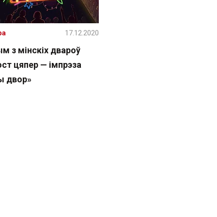
ра
17.12.2020
м з мінскіх двароў
ст цяпер — імпрэза
ы двор»