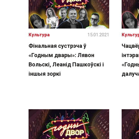
Культура
15.01.2021
Культу
Фінальная сустрэча ў
Чацвё
«Годным двары»: Лявон
інтэр
Вольскі, Леанід Пашкоўскі і
«Годн
іншыя зоркі
далуч