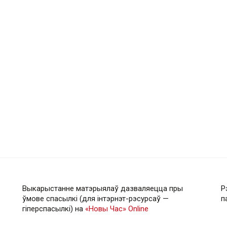
Выкарыстанне матэрыялаў дазваляецца пры
Р
ўмове спасылкі (для інтэрнэт-рэсурсаў —
п
гiперспасылкi) на
«Новы Час» Online