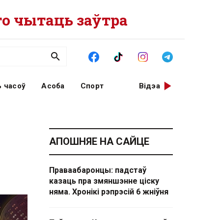
о чытаць заўтра
 часоў
Асоба
Спорт
Відэа
АПОШНЯЕ НА САЙЦЕ
Праваабаронцы: падстаў
казаць пра змяншэнне ціску
няма. Хронікі рэпрэсій 6 жніўня