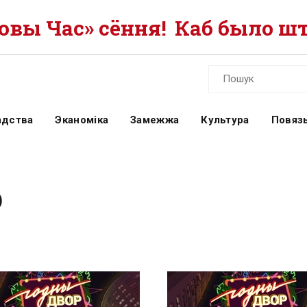
вы Час» сёння!
Каб было шт
адства
Эканоміка
Замежжа
Культура
Повязь
р