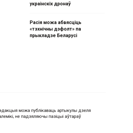
украінскіх дронаў
Расія можа абвясціць
«тэхнічны дэфолт» па
прыкладзе Беларусі
эдакцыя можа публікаваць артыкулы дзеля
алемікі, не падзяляючы пазіцыі аўтараў