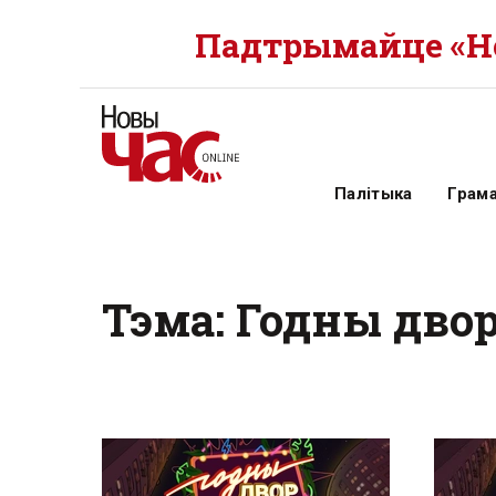
Падтрымайце «Но
Палітыка
Грам
Тэма: Годны дво