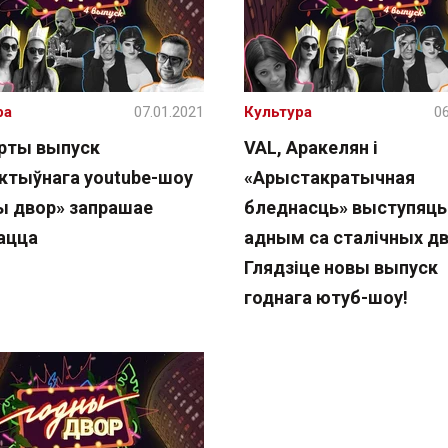
ра
07.01.2021
Культура
06
рты выпуск
VAL, Аракелян і
актыўнага youtube-шоу
«Арыстакратычная
ы двор» запрашае
бледнасць» выступяць
ацца
адным са сталічных дв
Глядзіце новы выпуск
годнага ютуб-шоу!