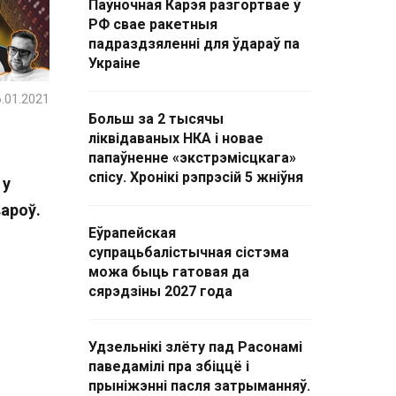
Паўночная Карэя разгортвае ў
РФ свае ракетныя
падраздзяленні для ўдараў па
Украіне
.01.2021
Больш за 2 тысячы
ліквідаваных НКА і новае
папаўненне «экстрэмісцкага»
спісу. Хронікі рэпрэсій 5 жніўня
 у
ароў.
Еўрапейская
супрацьбалістычная сістэма
можа быць гатовая да
сярэдзіны 2027 года
Удзельнікі злёту пад Расонамі
паведамілі пра збіццё і
прыніжэнні пасля затрыманняў.