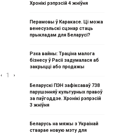
Хронікі рэпрэсій 4 жніўня
Перамовы ў Каракасе. Ці можа
венесуэльскі сцэнар стаць
прыкладам для Беларусі?
Рэха вайны: Траціна малога
бізнесу ў Расіі задумалася аб
закрыцці або продажы
1
‹
›
Беларускі ПЭН зафіксаваў 738
парушэнняў культурных правоў
за паўгоддзе. Хронікі рэпрэсій
3 жніўня
Беларусь на мяжы з Украінай
стварае новую мэту для