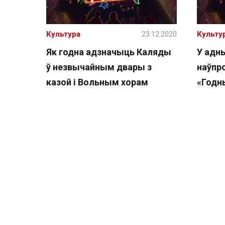
Культура
23.12.2020
Культу
Як годна адзначыць Каляды
У адны
ў незвычайным двары з
наўпро
казой і Вольным хорам
«Годн