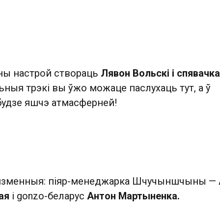
ны настрой створаць
Лявон Вольскі і спявачка
льныя трэкі вы ўжо можаце паслухаць тут, а ў
удзе яшчэ атмасферней!
язменныя: піяр-менеджарка Шчучыншчыны —
ая
і gonzo-беларус
Антон Мартыненка.