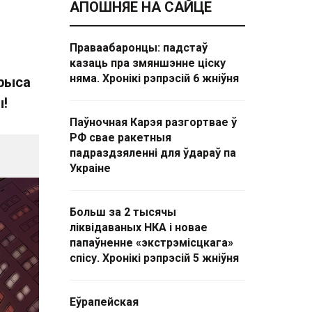
АПОШНЯЕ НА САЙЦЕ
Праваабаронцы: падстаў
казаць пра змяншэнне ціску
няма. Хронікі рэпрэсій 6 жніўня
трыса
ы!
Паўночная Карэя разгортвае ў
РФ свае ракетныя
падраздзяленні для ўдараў па
Украіне
Больш за 2 тысячы
ліквідаваных НКА і новае
папаўненне «экстрэмісцкага»
спісу. Хронікі рэпрэсій 5 жніўня
Еўрапейская