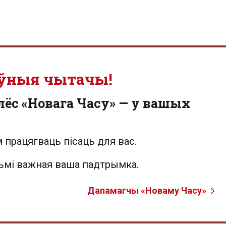
ўныя чытачы!
лёс «Новага Часу» — у вашых
 працягваць пісаць для вас.
льмі важная ваша падтрымка.
Дапамагчы «Новаму Часу»