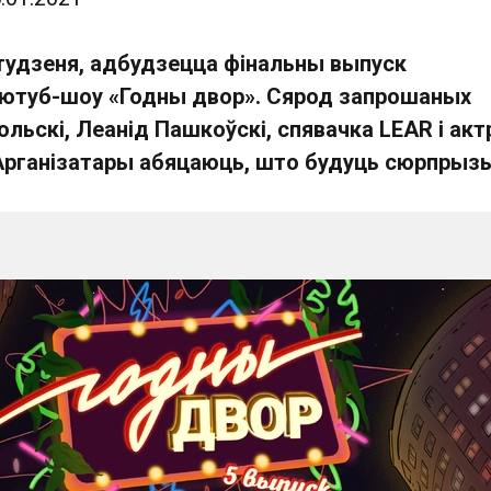
студзеня, адбудзецца фінальны выпуск
 ютуб-шоу «Годны двор». Сярод запрошаных
ольскі, Леанід Пашкоўскі, спявачка LEAR і ак
 Арганізатары абяцаюць, што будуць сюрпрыз