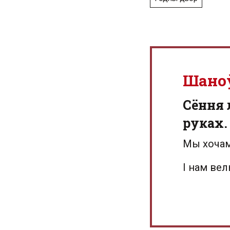
Шано
Сёння 
руках.
Мы хочам
І нам ве