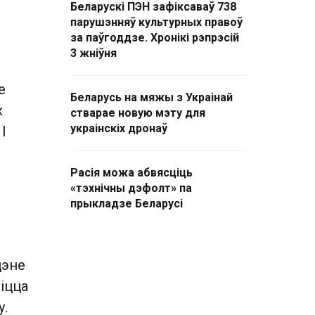
Беларускі ПЭН зафіксаваў 738
парушэнняў культурных правоў
за паўгоддзе. Хронікі рэпрэсій
3 жніўня
е
Беларусь на мяжы з Украінай
х
стварае новую мэту для
украінскіх дронаў
І
Расія можа абвясціць
«тэхнічны дэфолт» па
прыкладзе Беларусі
цэне
ліцца
у.