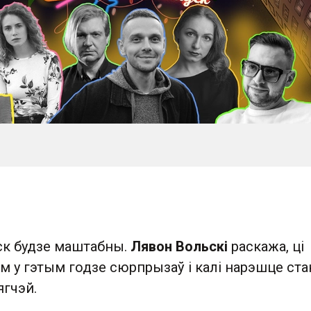
к будзе маштабны.
Лявон Вольскі
раскажа, ці
м у гэтым годзе сюрпрызаў і калі нарэшце ста
ягчэй.