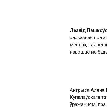
Леанід Пашкоўс
расказвае пра 
месцах, падзелі
нарэшце не будз
Актрыса
Алена 
Купалаўскага тэ
ўражаннямі пра