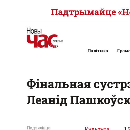
Падтрымайце «Но
Палітыка
Грам
Фінальная сустр
Леанід Пашкоўскі
Культура
15