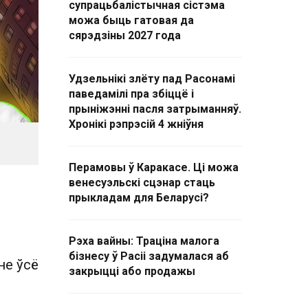
супрацьбалістычная сістэма
можа быць гатовая да
сярэдзіны 2027 года
Удзельнікі злёту пад Расонамі
паведамілі пра збіццё і
прыніжэнні пасля затрыманняў.
Хронікі рэпрэсій 4 жніўня
Перамовы ў Каракасе. Ці можа
венесуэльскі сцэнар стаць
прыкладам для Беларусі?
Рэха вайны: Траціна малога
бізнесу ў Расіі задумалася аб
не ўсё
закрыцці або продажы