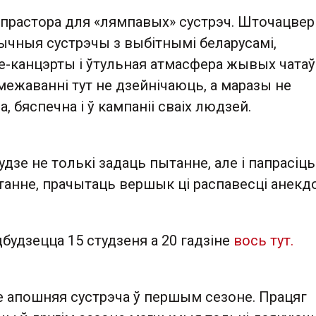
 прастора для «лямпавых» сустрэч. Шточацвер
ычныя сустрэчы з выбітнымі беларусамі,
e-канцэрты і ўтульная атмасфера жывых чатаў
ежаванні тут не дзейнічаюць, а маразы не
, бяспечна і ў кампаніі сваіх людзей.
дзе не толькі задаць пытанне, але і папрасіць
анне, прачытаць вершык ці распавесці анекдо
будзецца 15 студзеня а 20 гадзіне
вось тут.
зе апошняя сустрэча ў першым сезоне. Працяг