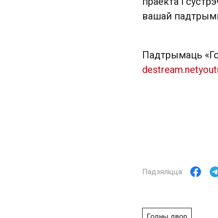
праекта і сустр
вашай падтрым
Падтрымаць «Го
destream.net
you
Годны двор