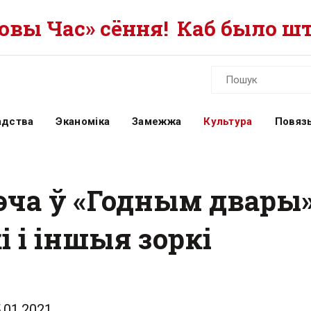
вы Час» сёння!
Каб было шт
адства
Эканоміка
Замежжа
Культура
Повязь
эча ў «Годным двары»:
 і іншыя зоркі
.01.2021