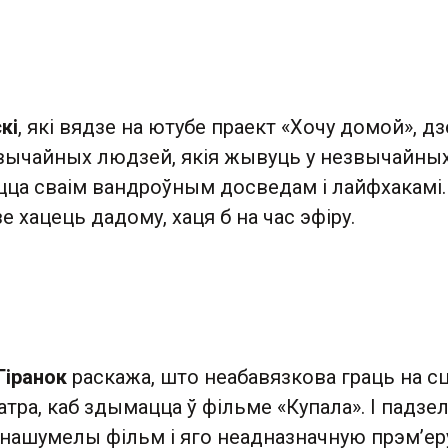
кі
, які вядзе на ютубе праект «Хочу домой», дз
звычайных людзей, якія жывуць у незвычайны
цца сваім вандроўным досведам і лайфхакамі. 
е хацець дадому, хаця б на час эфіру.
Гіранок
раскажа, што неабавязкова граць на с
атра, каб здымацца ў фільме «Купала». І падзе
 нашумелы фільм і яго неадназначную прэм’ер