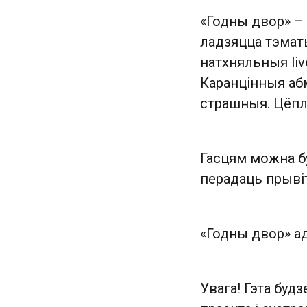
«Годны двор» –
ладзяцца тэмат
натхняльныя liv
Каранцінныя абм
страшныя. Цёпла
Гасцям можна бу
перадаць прывіт
«Годны двор» ад
Увага! Гэта буд