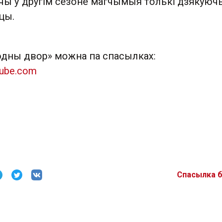
эчы ў другім сезоне магчымыя толькі дзякуюч
цы.
дны двор» можна па спасылках:
tube.com
Спасылка 