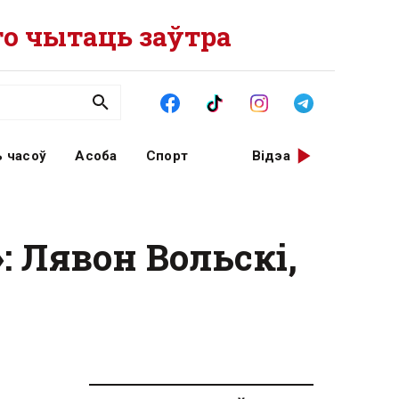
о чытаць заўтра
 часоў
Асоба
Спорт
Відэа
 Лявон Вольскі,