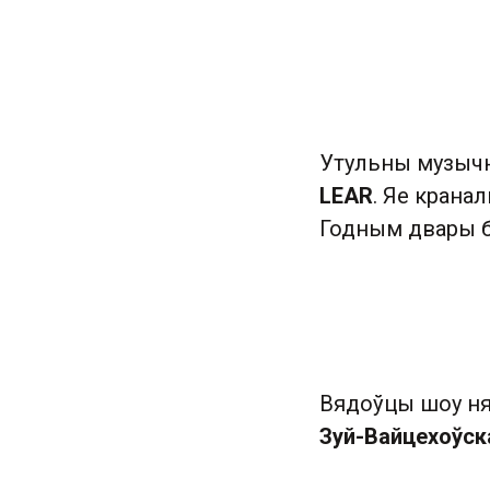
Утульны музыч
LEAR
. Яе крана
Годным двары б
Вядоўцы шоу н
Зуй-Вайцехоўск