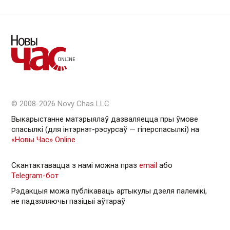
© 2008-2026 Novy Chas LLC
Выкарыстанне матэрыялаў дазваляецца пры ўмове
спасылкі (для інтэрнэт-рэсурсаў — гiперспасылкi) на
«Новы Час» Online
Скантактавацца з намі можна праз
email
або
Telegram-бот
Рэдакцыя можа публікаваць артыкулы дзеля палемікі,
не падзяляючы пазіцыі аўтараў