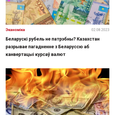
Эканоміка
02.08.2023
Беларускі рубель не патрэбны? Казахстан
разрывае пагадненне з Беларуссю аб
канвертацыі курсаў валют