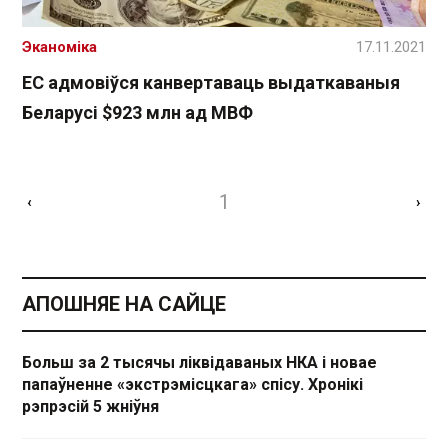
Эканоміка
17.11.2021
ЕС адмовіўся канвертаваць выдаткаваныя
Беларусі $923 млн ад МВФ
1
‹
›
АПОШНЯЕ НА САЙЦЕ
Больш за 2 тысячы ліквідаваных НКА і новае
папаўненне «экстрэмісцкага» спісу. Хронікі
рэпрэсій 5 жніўня