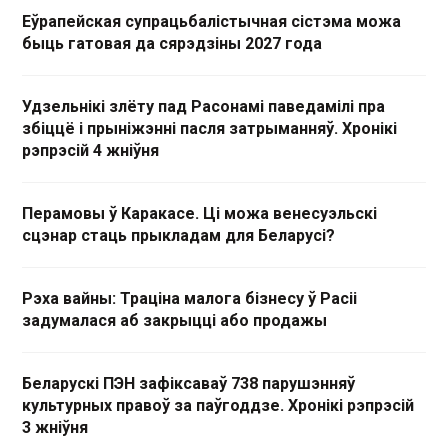
Еўрапейская супрацьбалістычная сістэма можа
быць гатовая да сярэдзіны 2027 года
Удзельнікі злёту пад Расонамі паведамілі пра
збіццё і прыніжэнні пасля затрыманняў. Хронікі
рэпрэсій 4 жніўня
Перамовы ў Каракасе. Ці можа венесуэльскі
сцэнар стаць прыкладам для Беларусі?
Рэха вайны: Траціна малога бізнесу ў Расіі
задумалася аб закрыцці або продажы
Беларускі ПЭН зафіксаваў 738 парушэнняў
культурных правоў за паўгоддзе. Хронікі рэпрэсій
3 жніўня