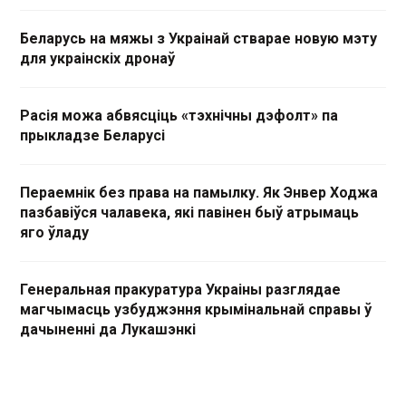
Беларусь на мяжы з Украінай стварае новую мэту
для украінскіх дронаў
Расія можа абвясціць «тэхнічны дэфолт» па
прыкладзе Беларусі
Пераемнік без права на памылку. Як Энвер Ходжа
пазбавіўся чалавека, які павінен быў атрымаць
яго ўладу
Генеральная пракуратура Украіны разглядае
магчымасць узбуджэння крымінальнай справы ў
дачыненні да Лукашэнкі