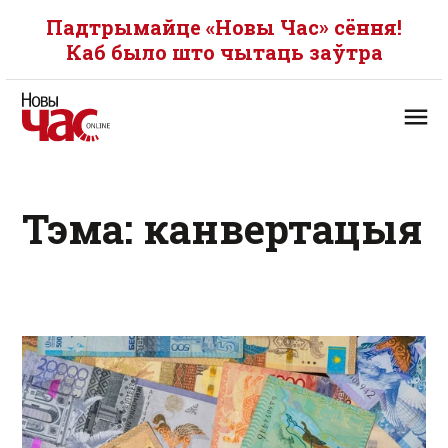
Падтрымайце «Новы Час» сёння!
Каб было што чытаць заўтра
Тэма: канвертацыя