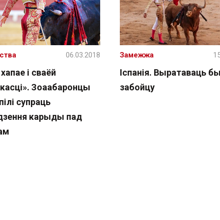
ства
06.03.2018
Замежжа
15
 хапае і сваёй
Іспанія. Выратаваць б
касці». Зоаабаронцы
забойцу
пілі супраць
дзення карыды пад
ам