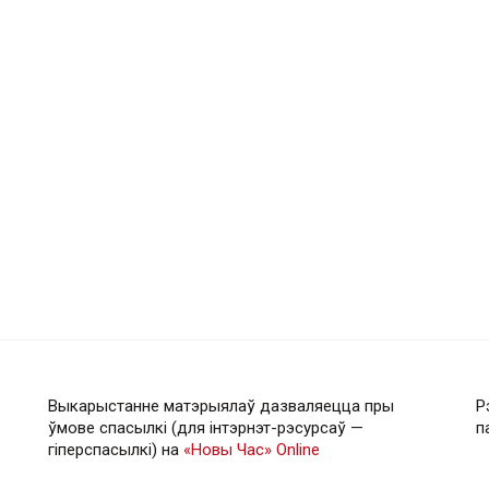
Выкарыстанне матэрыялаў дазваляецца пры
Р
ўмове спасылкі (для інтэрнэт-рэсурсаў —
п
гiперспасылкi) на
«Новы Час» Online