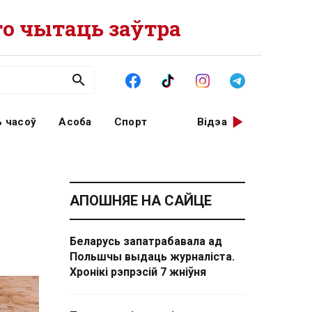
о чытаць заўтра
 часоў
Асоба
Спорт
Відэа
АПОШНЯЕ НА САЙЦЕ
Беларусь запатрабавала ад
Польшчы выдаць журналіста.
Хронікі рэпрэсій 7 жніўня