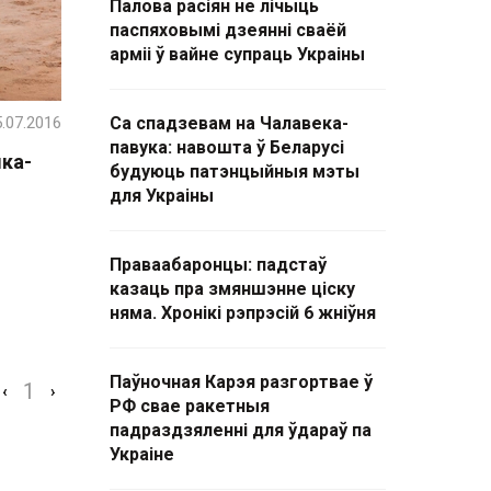
Палова расіян не лічыць
паспяховымі дзеянні сваёй
арміі ў вайне супраць Украіны
.07.2016
Са спадзевам на Чалавека-
павука: навошта ў Беларусі
ыка-
будуюць патэнцыйныя мэты
для Украіны
Праваабаронцы: падстаў
казаць пра змяншэнне ціску
няма. Хронікі рэпрэсій 6 жніўня
Паўночная Карэя разгортвае ў
1
‹
›
РФ свае ракетныя
падраздзяленні для ўдараў па
Украіне