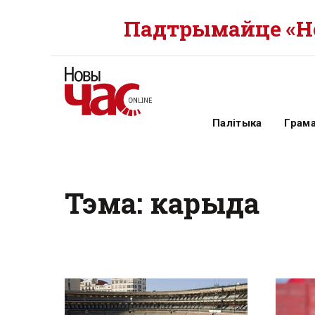
Падтрымайце «Но
Палітыка
Грам
Тэма: карыда