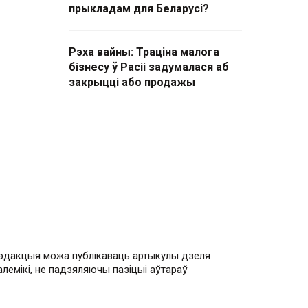
прыкладам для Беларусі?
Рэха вайны: Траціна малога
бізнесу ў Расіі задумалася аб
закрыцці або продажы
эдакцыя можа публікаваць артыкулы дзеля
алемікі, не падзяляючы пазіцыі аўтараў