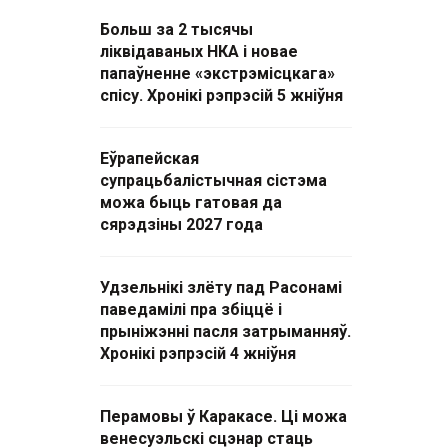
Больш за 2 тысячы
ліквідаваных НКА і новае
папаўненне «экстрэмісцкага»
спісу. Хронікі рэпрэсій 5 жніўня
Еўрапейская
супрацьбалістычная сістэма
можа быць гатовая да
сярэдзіны 2027 года
Удзельнікі злёту пад Расонамі
паведамілі пра збіццё і
прыніжэнні пасля затрыманняў.
Хронікі рэпрэсій 4 жніўня
Перамовы ў Каракасе. Ці можа
венесуэльскі сцэнар стаць