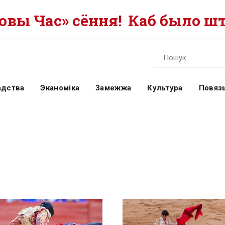
вы Час» сёння!
Каб было шт
адства
Эканоміка
Замежжа
Культура
Повязь