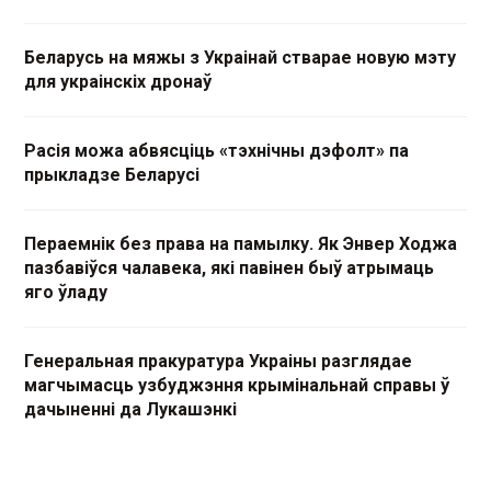
Беларусь на мяжы з Украінай стварае новую мэту
для украінскіх дронаў
Расія можа абвясціць «тэхнічны дэфолт» па
прыкладзе Беларусі
Пераемнік без права на памылку. Як Энвер Ходжа
пазбавіўся чалавека, які павінен быў атрымаць
яго ўладу
Генеральная пракуратура Украіны разглядае
магчымасць узбуджэння крымінальнай справы ў
дачыненні да Лукашэнкі