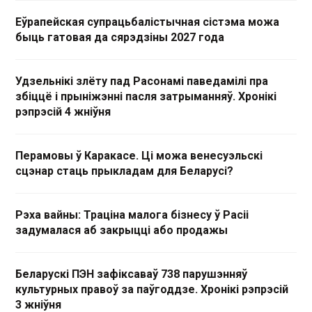
Еўрапейская супрацьбалістычная сістэма можа
быць гатовая да сярэдзіны 2027 года
Удзельнікі злёту пад Расонамі паведамілі пра
збіццё і прыніжэнні пасля затрыманняў. Хронікі
рэпрэсій 4 жніўня
Перамовы ў Каракасе. Ці можа венесуэльскі
сцэнар стаць прыкладам для Беларусі?
Рэха вайны: Траціна малога бізнесу ў Расіі
задумалася аб закрыцці або продажы
Беларускі ПЭН зафіксаваў 738 парушэнняў
культурных правоў за паўгоддзе. Хронікі рэпрэсій
3 жніўня