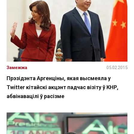
Замежжа
05.02.2015
Прэзідэнта Аргенціны, якая высмеяла у
Twitter кітайскі акцэнт падчас візіту ў КНР,
абвінавацілі ў расізме