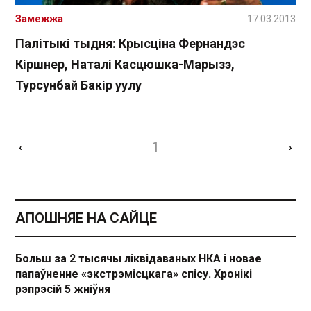
Замежжа
17.03.2013
Палітыкі тыдня: Крысціна Фернандэс
Кіршнер, Наталі Касцюшка-Марызэ,
Турсунбай Бакір уулу
1
‹
›
АПОШНЯЕ НА САЙЦЕ
Больш за 2 тысячы ліквідаваных НКА і новае
папаўненне «экстрэмісцкага» спісу. Хронікі
рэпрэсій 5 жніўня