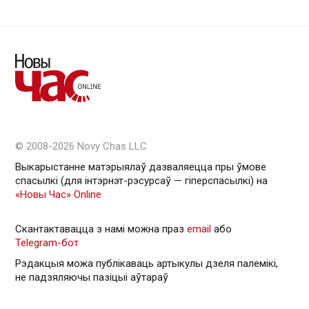
© 2008-2026 Novy Chas LLC
Выкарыстанне матэрыялаў дазваляецца пры ўмове
спасылкі (для інтэрнэт-рэсурсаў — гiперспасылкi) на
«Новы Час» Online
Скантактавацца з намі можна праз
email
або
Telegram-бот
Рэдакцыя можа публікаваць артыкулы дзеля палемікі,
не падзяляючы пазіцыі аўтараў