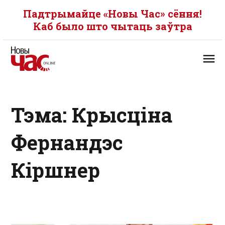
Падтрымайце «Новы Час» сёння!
Каб было што чытаць заўтра
Тэма: Крысціна
Фернандэс
Кіршнер